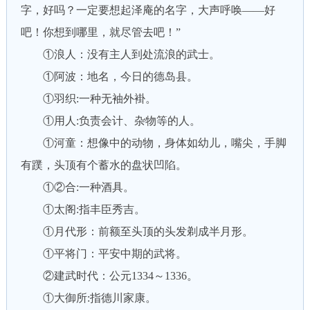
字，好吗？一定要想起泽庵的名字，大声呼唤——好
吧！你想到哪里，就尽管去吧！”
①浪人：没有主人到处流浪的武士。
①阿波：地名，今日的德岛县。
①羽织:一种无袖外褂。
①用人:负责会计、杂物等的人。
①河童：想像中的动物，身体如幼儿，嘴尖，手脚
有蹼，头顶有个蓄水的盘状凹陷。
①②合:一种酒具。
①太阁:指丰臣秀吉。
①月代形：前额至头顶的头发剃成半月形。
①平将门：平安中期的武将。
②建武时代：公元1334～1336。
①大御所:指德川家康。