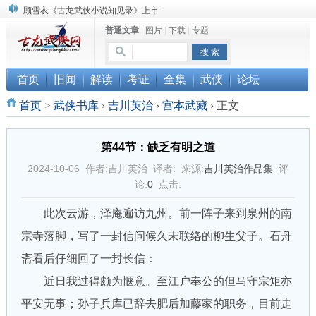
顾雪衣《古龙武侠小说知见录》上市
普通文章
|
图片
|
下载
|
专题
“武侠书库”查缺补漏活动圆满结束
《古龙小说原貌探究》修订版已上市
首页
旧闻
解读
考证
全集
武侠
论坛
首页
>
武侠书库
›
吉川英治
›
宫本武藏
›
正文
第44节：缺乏有明之道
2024-10-06 作者:吉川英治 译者: 来源:
吉川英治作品集
评
论:
0
点击:
此次云游，泽庵遍访九州。前一阵子来到泉州的南
宗寺落脚，写了一封信问候久未联络的柳生父子。石舟
斋看后仔细回了一封长信：
近日我过得颇为惬意。至江户奉公的但马守宗矩亦
平安无事；孙子兵库已辞去肥后加藤家的职务，目前走