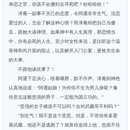
单恋之苦，你该不会傻到去寻死吧？哈哈哈哈！”
泽庵一副事不关己的态度，令阿通非常生气。没恋
爱过的人，怎会了解这种心情？而泽庵却把自己当傻
瓜，跟她大谈禅理。如果禅中有人生真理，那恋情当
中，亦有必死的人生。至少对女性来说，是比听这个温
吞禅和尚片面的阻止，以及解开入门公案，更攸关生命
的大事。
不跟他谈此事了！
阿通下定决心，咬着嘴唇，默不作声。泽庵则神色
认真地说道：“阿通姑娘！为何你不生为男儿身呢？像
你意志这般坚强的男子，一定能为国立功的。”
“坚强的女子难道不可以吗？会对武藏哥不利吗？”
“别生气！我不是这个意思。但是，不管你有多爱
慕武藏，他还不是逃跑了？就算你追得上他，也抓不住