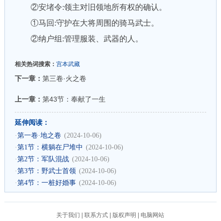
②安堵令:领主对旧领地所有权的确认。
①马回:守护在大将周围的骑马武士。
②纳户组:管理服装、武器的人。
相关热词搜索：
宫本武藏
下一章：
第三卷·火之卷
上一章：
第43节：奉献了一生
延伸阅读：
·
第一卷·地之卷
(2024-10-06)
·
第1节：横躺在尸堆中
(2024-10-06)
·
第2节：军队混战
(2024-10-06)
·
第3节：野武士首领
(2024-10-06)
·
第4节：一桩好婚事
(2024-10-06)
关于我们
|
联系方式
|
版权声明
|
电脑网站