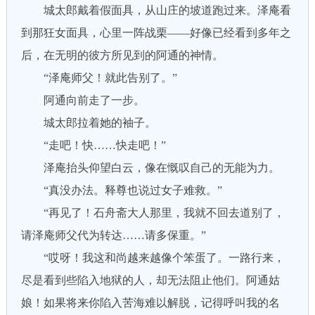
城太郎戴着假面具，从山庄的坡道跑过来。泽庵看
到那狂女面具，心里一阵战栗——好像已经看到多年之
后，在无明的彼方所见到的阿通的神情。
“泽庵师父！就此告别了。”
阿通向前走了一步。
城太郎拉着她的袖子。
“走吧！快……快走吧！”
泽庵抬头仰望白云，像在慨叹自己的无能为力。
“真没办法。释尊也说过女子难救。”
“再见了！石舟斋大人那里，我就不回去道别了，
请泽庵师父代为转达……请多保重。”
“哎呀！我这和尚越来越像个笨蛋了。一路行来，
尽是看到些陷入地狱的人，却无法阻止他们。阿通姑
娘！如果将来你陷入苦海难以解脱，记得呼叫我的名