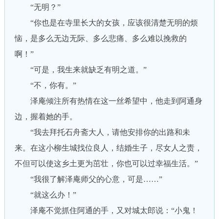
“无明？”
“你也是在寺里长大的女孩，应该很清楚无明的烦
恼，是多么无边无际、多么悲痛、多么难以挽救的
啊！”
“可是，我生来就缺乏有明之道。”
“不，你有。”
泽庵倾注所有热情在这一丝希望中，他走到阿通身
边，握着她的手。
“我去拜托石舟斋大人，请他安排你的出路和未
来。在这小柳生城找位良人，结婚生子，尽女人之责，
不但可以使这乡土更为茁壮，你也可以过幸福生活。”
“我很了解泽庵师父的心意，可是……”
“就这么办！”
泽庵不觉抓住阿通的手，又对城太郎说：“小鬼！