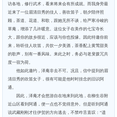
访各地，修行武术，看来将来会有所成就。而我身旁最
近来了一位眉清目秀的佳人，善吹笛子，朝夕陪伴照
顾，茶道、花道、和歌，跟她无所不谈，给严寒冷峻的
草庵，增添了几许暖意。这位女子在美作的七宝寺长
大，跟你的故乡很近，应该与你也投缘。因此特邀你前
来，聆听佳人吹笛，共饮一夕美酒，茶香配上黄莺甜美
的歌声，别有一番风味。来此之时，务必与老叟拨冗共
度一宿为荷。
他如此邀约，泽庵非去不可。况且，信中提到的眉
清目秀的吹笛女子，很有可能是他时时挂念的旧识阿
通。
因此，泽庵才会悠游自在地来到此地，在柳生谷附
近山区看到阿通，便一点也不觉得意外。但是听到阿通
说武藏刚刚才往伊贺的方向逃去，不禁咋舌直叹：“遗