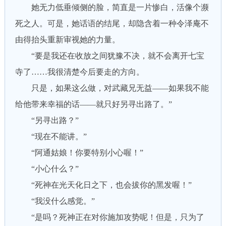
她无力低垂倾侧的脸，简直是一片惨白，活像个濒
死之人。可是，她话语的结尾，却隐含着一种令泽庵不
由得抬头重新审视她的力量。
“要是我还在收放之间犹豫不决，就不会离开七宝
寺了……我很清楚今后要走的方向。
只是，如果这么做，对武藏兄无益——如果我不能
给他带来幸福的话——就只好另寻出路了。”
“另寻出路？”
“现在不能讲。”
“阿通姑娘！你要特别小心喔！”
“小心什么？”
“死神在光天化日之下，也会拔你的黑发喔！”
“我没什么感觉。”
“是吗？死神正在对你施加攻势呢！但是，只为了