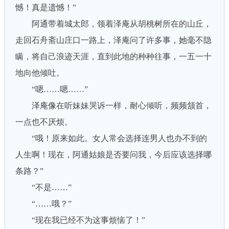
憾！真是遗憾！”
阿通带着城太郎，领着泽庵从胡桃树所在的山丘，
走回石舟斋山庄口一路上，泽庵问了许多事，她毫不隐
瞒，将自己浪迹天涯，直到此地的种种往事，一五一十
地向他倾吐。
“嗯……嗯……”
泽庵像在听妹妹哭诉一样，耐心倾听，频频颔首，
一点也不厌烦。
“哦！原来如此。女人常会选择连男人也办不到的
人生啊！现在，阿通姑娘是否要问我，今后应该选择哪
条路？”
“不是……”
“……哦？”
“现在我已经不为这事烦恼了！”