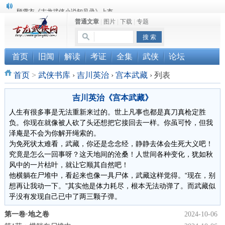
顾雪衣《古龙武侠小说知见录》上市
普通文章
|
图片
|
下载
|
专题
“武侠书库”查缺补漏活动圆满结束
《古龙小说原貌探究》修订版已上市
首页
旧闻
解读
考证
全集
武侠
论坛
首页
>
武侠书库
›
吉川英治
›
宫本武藏
›
列表
吉川英治《宫本武藏》
人生有很多事是无法重新来过的。世上凡事也都是真刀真枪定胜
负。你现在就像被人砍了头还想把它接回去一样。你虽可怜，但我
泽庵是不会为你解开绳索的。
为免死状太难看，武藏，你还是念念经，静静去体会生死大义吧！
究竟是怎么一回事呀？这天地间的沧桑！人世间各种变化，犹如秋
风中的一片枯叶，就让它顺其自然吧！
他横躺在尸堆中，看起来也像一具尸体，武藏这样觉得。“现在，别
想再让我动一下。”其实他是体力耗尽，根本无法动弹了。而武藏似
乎没有发现自己已中了两三颗子弹。
第一卷·地之卷
2024-10-06