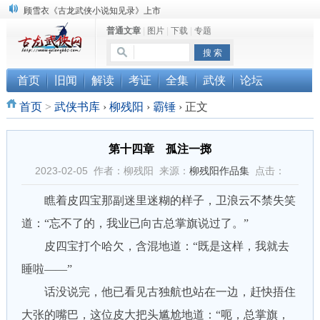
顾雪衣《古龙武侠小说知见录》上市
普通文章
|
图片
|
下载
|
专题
“武侠书库”查缺补漏活动圆满结束
《古龙小说原貌探究》修订版已上市
首页
旧闻
解读
考证
全集
武侠
论坛
首页
>
武侠书库
›
柳残阳
›
霸锤
›
正文
第十四章 孤注一掷
2023-02-05 作者：柳残阳 来源：
柳残阳作品集
点击：
瞧着皮四宝那副迷里迷糊的样子，卫浪云不禁失笑
道：“忘不了的，我业已向古总掌旗说过了。”
皮四宝打个哈欠，含混地道：“既是这样，我就去
睡啦——”
话没说完，他已看见古独航也站在一边，赶快捂住
大张的嘴巴，这位皮大把头尴尬地道：“呃，总掌旗，