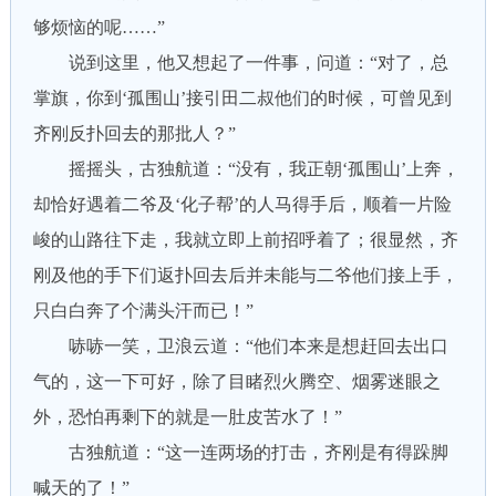
够烦恼的呢……”
说到这里，他又想起了一件事，问道：“对了，总
掌旗，你到‘孤围山’接引田二叔他们的时候，可曾见到
齐刚反扑回去的那批人？”
摇摇头，古独航道：“没有，我正朝‘孤围山’上奔，
却恰好遇着二爷及‘化子帮’的人马得手后，顺着一片险
峻的山路往下走，我就立即上前招呼着了；很显然，齐
刚及他的手下们返扑回去后并未能与二爷他们接上手，
只白白奔了个满头汗而已！”
哧哧一笑，卫浪云道：“他们本来是想赶回去出口
气的，这一下可好，除了目睹烈火腾空、烟雾迷眼之
外，恐怕再剩下的就是一肚皮苦水了！”
古独航道：“这一连两场的打击，齐刚是有得跺脚
喊天的了！”