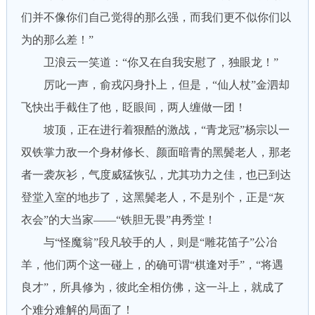
们并不像你们自己觉得的那么强，而我们更不似你们以
为的那么差！”
卫浪云一笑道：“你又在自我安慰了，独眼龙！”
厉叱一声，俞戎闪身扑上，但是，“仙人杖”金泗却
飞快出手截住了他，眨眼间，两人缠做一团！
坡顶，正在进行着狠酷的激战，“青龙冠”杨宗以一
双铁掌力敌一个身材修长、颜面暗青的黑鬓老人，那老
者一袭灰衫，气度威猛恢弘，尤其功力之佳，也已到达
登堂入室的地步了，这黑鬓老人，不是别个，正是“灰
衣会”的大当家——“铁胆无畏”冉秀堂！
与“怪魔翁”段凡较手的人，则是“雕花笛子”公冶
羊，他们两个这一碰上，的确可谓“棋逢对手”，“将遇
良才”，所具修为，彼此全相仿佛，这一斗上，就成了
个难分难解的局面了！