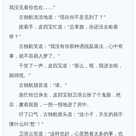
我没见着你也在……”
古独航淡淡地道：“现在你不是见到了？”
搓着手，皮四宝忙道：“总掌旗，你还没去歇着
呀？”
古独航笑道：“我没有你那种洒脱磊落法，心中有
事，就不容易入梦了。”
干笑了一声，皮四宝道：“那么，呃，我进去啦，
困得慌。”
古独航颔首道：“请。”
急忙转过身去，皮四宝朝卫浪云扮了个鬼脸，然
后，撅着屁股，一拐一拐地进了房中。
吁了口气，古独航摇头道：“这小子，天生的就不
懂什么叫‘愁’！”
卫浪云笑道：“这样也好，心里愁着太多的事，也