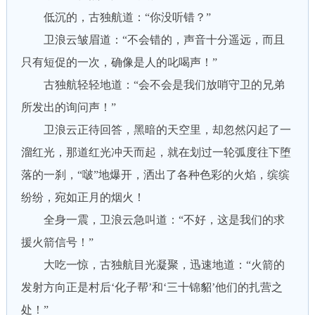
低沉的，古独航道：“你没听错？”
卫浪云皱眉道：“不会错的，声音十分遥远，而且
只有短促的一次，确像是人的叱喝声！”
古独航轻轻地道：“会不会是我们放哨守卫的兄弟
所发出的询问声！”
卫浪云正待回答，黑暗的天空里，却忽然闪起了一
溜红光，那道红光冲天而起，就在划过一轮弧度往下堕
落的一刹，“啵”地爆开，洒出了各种色彩的火焰，缤缤
纷纷，宛如正月的烟火！
全身一震，卫浪云急叫道：“不好，这是我们的求
援火箭信号！”
大吃一惊，古独航目光凝聚，迅速地道：“火箭的
发射方向正是村后‘化子帮’和‘三十锦貂’他们的扎营之
处！”