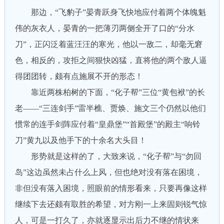
那边，“飞豹子”晏青跃身飞快地应付着两个体魄魁
伟的灰衣人，晏青的一把薄刃两侧全开了口的“分水
刀”，正闪泛着蓝汪汪的寒光，他以一敌二，却毫无窘
色，相反的，攻拒之间狠快凶猛，直将他的两个敌人逼
得团团转，颇有点施展不开的形态！
靠近两株柏树的下面，“化子帮”三位“黄包袱”的长
老——“三连剑手”雷半樵、贾焕、施文三个仍然以他们
惯常的连手剑阵应付着“皇鼎堡”“首殿堡”的殿主“响铃
刀”黄九以及他手下的十余名大头目！
形势就是这样的了，大致来说，“化子帮”与“勿回
岛”这边虽然未占什么上风，但也绝对没有落在困境，
非但没有落入困境，照眼前的情形看来，只要再像这样
继续下去还颇有取胜的希望，对方刚一上来固则锐气惊
人，可是一打久了，亦就逐显示出后力不继的情状来