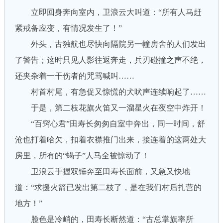
立即回身奔向室内，卫浪云大叫道：“所有人马赶
紧戒备应变，有情况发生了！”
外头，古独航也尽快向隔院另一幢房舍的人们发出
了警告；这时只见人影往返奔走，兵刃碰撞之声不绝，
还夹杂着一干伤者的咒骂喊叫……
村首村尾，有急促又惊慌的犬吠声连续响起了……
于是，第二枝花旗火笛又一溜星火在夜空中炸开！
“百窍心君”田寿长匆匆自室中奔出，同一时间，舒
沧也打着哈欠，扣着衣襟推门出来，接连着的这两处大
房里，所有的“蝎子”人马全被惊动了！
卫浪云手握双锤奔至田寿长面前，又急又快地
道：“求援火箭已发出第二枝了，是在我们村后扎营的
地方！”
脸色是冷峭的，田寿长断然道：“古总掌旗率所