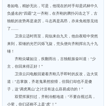
卷如电，精妙无比，可是，他现在的对手却是武林中久
负盛名的“四霸”之一齐刚，在齐刚的腾扑闪击之下，古
独航的攻势再是凌厉，斗志再是高昂，亦未免相形见绌
了……
卫浪云适时而至，宛似来自九天，他自夜暗中突然
来到，双锤的光芒闪烁飞旋，兜头便向齐刚挥出九十九
锤！
齐刚尖啸如泣，疾翻而出，古独航振奋叫道：“少
主，你回来得正好！”
卫浪云闪电般回避着齐刚几乎即时的反攻，边大笑
道：“总掌旗，齐老鬼果然狡猾，但我们却也不是傻
子，这‘调虎离山’之计没有这么容易成功的！”
双臂挥展扫过，齐刚冷酷地道：“不要自视过高，
小辈，你们还称不上是‘虎’！”