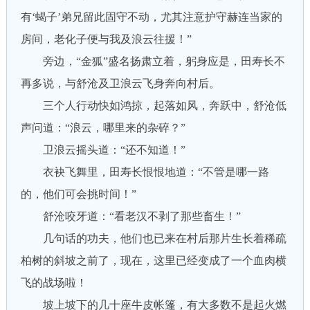
有‘蝎子’弟兄留此固守不动，尤其注意护守赫连当家的
房间，老化子便与我及浪云往援！”
旁边，“金狐”盛名扬肃立着，躬身应是，田寿长不
再多说，与舒沧及卫浪云飞身奔向村后。
三个人行动快如鸿掠，起落如风，奔跃中，舒沧低
声问道：“浪云，哪里来的杂碎？”
卫浪云摇头道：“还不知道！”
衣袂飞舞里，田寿长恨恨地道：“不管是哪一路
的，他们可会挑时间！”
舒沧咬牙道：“看老汉不剥了那些畜生！”
几句话的功夫，他们也已来在村后那片生长着稀疏
柏树的斜坡之前了，现在，这里已经变成了一个血肉横
飞的战场啦！
坡上坡下的几十座牛皮帐篷，有大多数不是起火燃