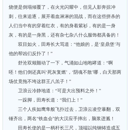
烧便是倒塌倾覆了，在火光闪耀中，但见人影奔掠冲
刺，往来追逐，展开着血淋淋的混战，而在这些拼杀的
人们当中有的穿着红衣，有的身着紫衫，有的是一身
灰，有的是一身黑，还有杂七杂八什么服饰都具备的！
双目如火，田寿长大骂道：“他娘的，是‘皇鼎堡’与
他的帮凶们反扑了！”
舒沧双颊颤动了一下，气涌如山地咆哮道：“啊
呸！他们倒还真叫‘死灰复燃’，‘阴魂不散’哪，白天那两
场仗竟拖不垮这群王八羔子！”
卫浪云冷静地道：“可是大出预料之外！”
一跺脚，田寿长道：“我们上！”
三个人疾如鹰隼般飞扑过去，卫浪云凌空暴翻，双
锤齐出，两名“铁血会”的大汉应手摔出，脑浆迸溅！
田寿长使的是一柄杆长三尺，顶端以纯钢铸造成五