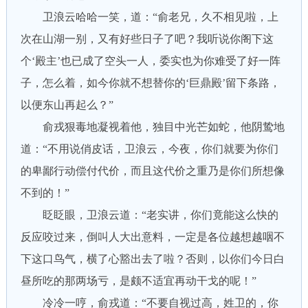
卫浪云哈哈一笑，道：“俞老兄，久不相见啦，上
次在山湖一别，又有好些日子了吧？我听说你阁下这
个‘殿主’也已成了空头一人，委实也为你难受了好一阵
子，怎么着，如今你就不想替你的‘巨鼎殿’留下条路，
以便东山再起么？”
俞戎狠毒地凝视着他，独目中光芒如蛇，他阴鸷地
道：“不用说俏皮话，卫浪云，今夜，你们就要为你们
的卑鄙行动偿付代价，而且这代价之重乃是你们所想像
不到的！”
眨眨眼，卫浪云道：“老实讲，你们竟能这么快的
反应咬过来，倒叫人大出意料，一定是各位越想越咽不
下这口鸟气，横了心豁出去了啦？否则，以你们今日白
昼所吃的那两场亏，是颇不适宜再动干戈的呢！”
冷冷一哼，俞戎道：“不要自视过高，姓卫的，你