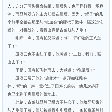
人，亦分开两头拼命抗拒，屋后头，也同样打得一场糊
涂，而显然双方的主力却摆在屋后。因为，“蝎子”的几
个好手全都在那里与“铁血会”的硬把子激斗，隔这边较
近的一对拼战的，看得出竟是古独航与齐刚！
咆哮一声，田寿长怒骂道：“好一群奸狡的王八羔
子！”
卫浪云也不由红了眼，他叫道：“二叔，我们，豁
出去了！”
于是，田寿长飞掠而去，大喊道：“往屋后！”
卫浪云展开他的“旋龙术”，身形如狂飚卷
掠，“呼”的一声，竟抢过了田寿长前头，他几次起落，
也已来到了房屋后的荒地上。
此刻，古独航显然已经力不从心了，他咬牙切齿的
与齐刚硬干着，但却被逼得步步后退，一条长鞭虽然舒