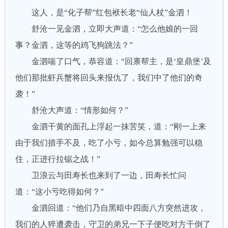
这人，是“化子帮”红包袱长老“仙人杖”金泗！
舒沧一见金泗，立即大声道：“怎么他娘的一回
事？金泗，这等的鸡飞狗跳法？”
金泗喘了口气，恭容道：“回禀帮主，是‘皇鼎堡’及
他们那批虾兵蟹将回头来报仇了，我们中了他们的奇
袭！”
舒沧大声道：“情形如何？”
金泗干黄的面孔上浮起一抹苦笑，道：“刚一上来
由于我们措手不及，吃了小亏，如今总算勉强可以稳
住，正进行拉锯之战！”
卫浪云与田寿长也来到了一边，田寿长忙问
道：“这小亏吃得如何？”
金泗回道：“他们乃自黑暗中四面八方突然进攻，
我们的人猝遭袭击，守卫的弟兄一下子便吃对方干倒了