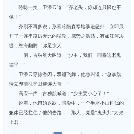
哧哧一笑，卫浪云道：“齐老头，你却连只鼠也不
像！”
齐刚不再多说，形容冷酷森寒地暴进怒扑，立即展
开了一连串凌厉无比的猛攻，威势之浩荡，有如江河决
堤，怒海翻腾，弥足惊人！
一侧，古独航大叫道：“少主，我们一同将这老鬼
摆平！”
卫浪云穿掠游闪，双锤飞舞，他急叫道：“总掌旗
请立即前往护卫赫连大哥！”
高应一声，古独航喊道：“少主要小心了！”
说着，他甫始返跃，暗影中，一个半座小山也似的
躯体已经拦住了他的去路——那人，竟是“鬼头判”太叔
上君！