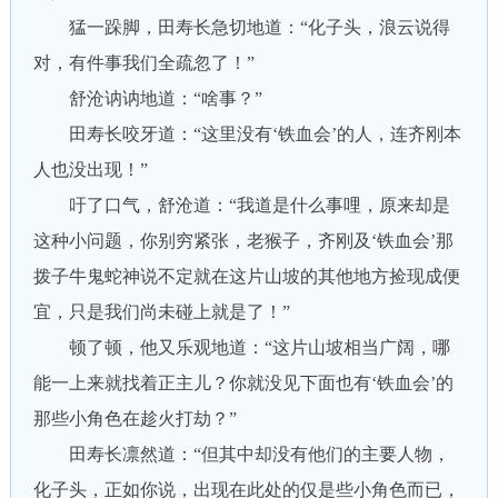
猛一跺脚，田寿长急切地道：“化子头，浪云说得
对，有件事我们全疏忽了！”
舒沧讷讷地道：“啥事？”
田寿长咬牙道：“这里没有‘铁血会’的人，连齐刚本
人也没出现！”
吁了口气，舒沧道：“我道是什么事哩，原来却是
这种小问题，你别穷紧张，老猴子，齐刚及‘铁血会’那
拨子牛鬼蛇神说不定就在这片山坡的其他地方捡现成便
宜，只是我们尚未碰上就是了！”
顿了顿，他又乐观地道：“这片山坡相当广阔，哪
能一上来就找着正主儿？你就没见下面也有‘铁血会’的
那些小角色在趁火打劫？”
田寿长凛然道：“但其中却没有他们的主要人物，
化子头，正如你说，出现在此处的仅是些小角色而已，