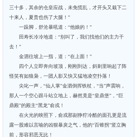
三十多，其余的仓皇应战，未免慌乱，才开头又栽下二
十来人，夏贵也伤了大腿！”
一跺脚，舒沧暴吼道：“他娘的！”
田寿长冷冷地道：“别叫了，我们找他们的主力干
去！”
金泗往坡上一指，道：“在上面！”
四个人立即奔向坡顶，刚刚到达，斜刺里响起了阵
怪笑有如狼枭，一团人影又快又猛地凌空扑落！
尖叱一声，“仙人掌”金泗倒挥铁杖，“当”声震响，
那人一个空心跟斗站立地上，赫然竟是“皇鼎堡”，“巨
鼎殿”的殿主“黑龙”俞戎！
在火光的映照下，俞戎那副狰狞冷酷的面孔更是流
露一股难以言喻的凶狠暴戾之气，他的“百锥拐”竖立胸
前，形容邪恶无比！