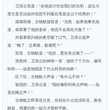
卫浪云笑道：“在他设计伏击我们的当初，这位大
堡主是无论如何也想不到最后竟是这么个结果的！”
揉揉双颊，古独航颔首道：“当然，如果他事先知
道，就算要了他的老命，他也不会冒此大险了！”
对着寒星闪烁的夜空吸了口气，卫浪云低声
道：“晚了，总掌旗，歇着吧？”
笑笑，古独航道：“也好，委实有点倦了——”
突然间，卫浪云的神情一变，他转了个方向，侧耳
聆听——似是他闻及了什么特异的动静！
怔了怔，古独航小声道：“有什么不对？”
疑惑的，卫浪云道：“我好像听到有点声响——似
是叱喝之声！”
古独航立即屏息注意，但却任什么也没听见，夜色
静寂，周遭仍然一如方才那样平静。