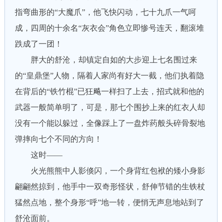
指弯曲形的“大魔爪”，他飞快闪动，七十九爪一气呵
成，四周的十余名“灰衣会”角色立即惨号连天，翻滚堆
跌成了一团！
胖大的舒沧，却镇定自如的大步迎上七名围过来
的“皇鼎堡”人物，隔着人家尚有好大一截，他们执着隐
在背后的“铁竹棍”已狂飚一样扫了上去，招式就和他的
武器一般简单明了，可是，那七个围抄上来的红衣人却
没有一个能以躲过，全像踩上了一盘炸药般头碎骨裂地
弹摔向七个不同的方向！
这时——
火光熊熊中人影倏闪，一个身背红包袱的矮小身影
翩翩然掠到，他手中一双奇形怪状，舒伸节错的生铁杖
猛然点地，整个身形“呼”地一转，便悄无声息地站到了
舒沧面前。