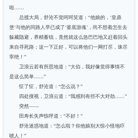
啦……
总揽大局，舒沧不觉呵呵笑道：“他娘的，‘皇鼎
堡’与他的同路人早已成了‘釜底游魂’，尚不想着怎生去
躲藏隐避，养精蓄锐，竟然就这么急巴巴地又赶着回头
来自寻死路；这一下正好，可以将他们一网打尽，诛尽
宰绝！”
卫浪云若有所思地道：“大伯，我好像觉得事情不
是这么简单……”
怔了怔，舒沧道：“怎么说？”
四处搜视，卫浪云道：“我感到有些不大对劲……”
突然——
田寿长失声惊呼道：“不好！”
舒沧迷惑地道：“怎么啦？你他娘别大惊小怪地吓
唬人！”