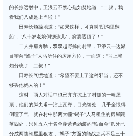
的长掠远射中，卫浪云不禁心焦如焚地道：“二叔，我
看我们八成是上当啦！”
田寿长烦躁地道：“如果这样，可真叫‘阴沟里翻
船’，‘八十岁老娘倒绷孩儿’，窝囊透顶了！”
二人并肩奔驰，双双越野掠向村里，卫浪云一边聚
目望向“蝎子”人马所住的房屋方位，一面道：“马上就
知分晓了，二叔！”
田寿长气愤地道：“希望不要上了这种邪当，还不
够丢他妈人的！”
这时，两人对话中也已齐齐掠上了村侧的一幢屋
顶，他们的脚尖甫一沾上瓦脊，目光瞥处，几乎全恨得
倒噎了气，就在村中那两大幢“蝎子”人马租住的房屋院
落四处，只见五六十名全穿紫色劲装的“铁血会”爪牙已
分成两拨朝屋里狠攻，“蝎子”方面的能战之兵不足三十