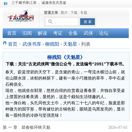
三千藏书奉江湖 ， 诚邀侠友共赏鉴
“武侠书库”查缺补漏活动圆满结束
普通文章
|
图片
|
下载
|
专题
珠海《古龙作品集》PDF扫描版分享
首页
旧闻
解读
考证
全集
武侠
论坛
首页
>
武侠书库
›
柳残阳
›
天魁星
›
列表
柳残阳《天魁星》
下载：关注“古龙武侠网”微信公众号，发送编号“2091”下载本书。
春天。蔚蓝澄碧的天空下，是含黛的青山，一弯流水横过山前，就
在山隈水涯，浓郁的林荫下，建有一座小巧雅致的草亭，亭中石桌
石椅俱全。
现在，他就坐在耶里，悠然自得的欣赏着这番春景，并独自享受桌
上摆置的佳肴美酒，显然的，这是个颇知生活情趣的人。
他一身白袍，头扎同色文士巾，大约有二十七八的年纪，脸庞是那
种微方的国字形，带有健壮的古铜色彩，眼睛是乌黑发亮的，显示
着一股特异的冷静与坚强意味！
第 一 章 碧春银环映天魁
2026-07-01