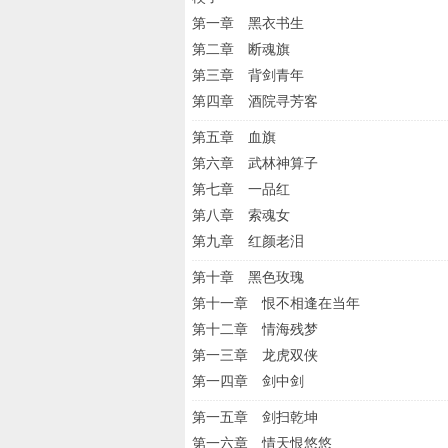
第一章 黑衣书生
第二章 断魂旗
第三章 背剑青年
第四章 酒院寻芳客
第五章 血旗
第六章 武林神算子
第七章 一品红
第八章 索魂女
第九章 红颜老泪
第十章 黑色玫瑰
第十一章 恨不相逢在当年
第十二章 情海残梦
第一三章 龙虎双侠
第一四章 剑中剑
第一五章 剑扫乾坤
第一六章 情天恨悠悠