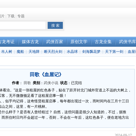
图片
|
下载
|
专题
古龙考证
媒体古龙
武侠百家
原创文学
古龙全集
武侠书库
|
吊人树
|
魔船
|
天地牌
|
断天烈火剑
|
水晶球
|
剑海飘花梦
|
天下第一剑
|
血屋
田歌《血屋记》
作者
：
田歌
类别
：
武侠小说
状态
：已完结
桃林看洽。”这是一张租屋的红色条子，贴在了距开封北门城外官道上不远的大树上，
买客，无不微微顿足看了这租屋启事一眼！
人，似乎均记得，这奇怪赁租屋启事，每年都出现过一次，而时间均在三月十三日
嵩山之间，这里，有一片桃林。
是什么样子？是否有人曾经租过？ 自然，这些问题是很少人知道的，不过，据推
，而所住时日均不会超过一年，否则，不会在一年后，这红色条子，便在老地方出
2024-09-17