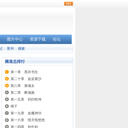
rss
图片中心
资源下载
论坛
记
|
黑书
|
搜索
频道总排行
第一章 黑衣书生
第二十章 血染黄沙
第八章 索魂女
第二章 断魂旗
第一五章 剑扫乾坤
楔子
第一九章 血魔神功
第一六章 情天恨悠悠
第一四章 剑中剑