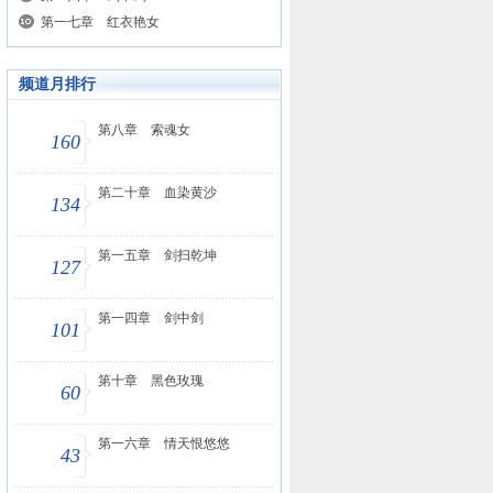
第一七章 红衣艳女
频道月排行
第八章 索魂女
160
第二十章 血染黄沙
134
第一五章 剑扫乾坤
127
第一四章 剑中剑
101
第十章 黑色玫瑰
60
第一六章 情天恨悠悠
43