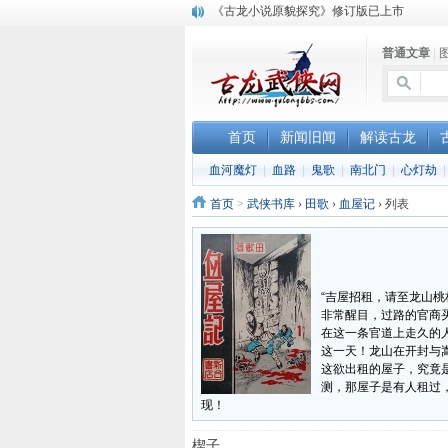
《古龙小说原貌探究》修订版已上市
顾雪衣《古龙武侠小说知见录》上市
普通文章
|
“武侠书库”查缺补漏活动圆满结束
首页
新闻旧闻
解读古龙
血河魔灯
|
血路
|
鬼歌
|
南北门
|
心灯劫
首页
>
武侠书库
›
田歌
›
血屋记
›
列表
“吉屋招租，请至龙山
非常醒目，过路的官商
在这一条官道上走久的
这一天！龙山在开封与
这欲出租的屋子，究竟
测，那屋子是有人租过
现！
楔子