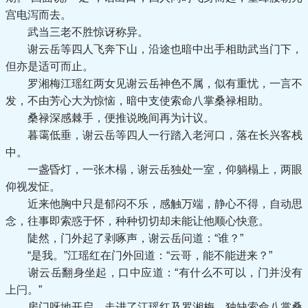
宫电泻而去。
武当三老不胜惊讶称异。
谢云岳等四人飞奔下山，沿途也暗中出手相助武当门下，
但亦是适可而止。
罗湘梅江瑶红两女见谢云岳神色不属，似有重忧，一言不
发，不由芳心大为惊恼，暗中支使索命八掌桑禄相助。
桑禄深感棘手，便推说晚间再为计议。
暮霭低垂，谢云岳等四人一行踏入老河口，落在长兴客栈
中。
一盏昏灯，一张木榻，谢云岳独处一室，仰躺榻上，两眼
仰视发怔。
近来他胸中只是郁闷不乐，感触万端，静心不得，自动思
念，往事即索惑于怀，种种切切却未能让他顺心快意。
陡然，门外起了剥啄声，谢云岳问道：“谁？”
“是我。”江瑶红在门外回道：“云哥，能不能进来？”
谢云岳翻身坐起，口中应道：“有什么不可以，门并没有
上闩。”
房门呀地开启，走进了江瑶红及罗湘梅，独缺索命八掌桑