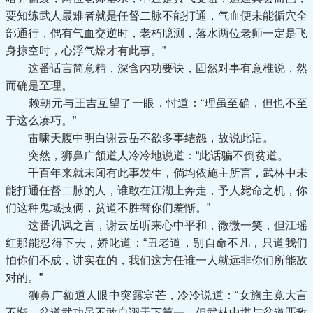
要知练武人最难者就是任督二脉不能打通，气血便未能循穴全
部通行，偶有气血交逆时，老朽臆测，落水两位老师一定是飞
身掠空时，心浮气燥才有此事。”
这番话言简意精，深含内功要诀，固然对事有意椎说，然
而确是至理。
赖朝元与王吉互望了一眼，忖道：“理虽至确，但也不至
于这么凑巧。”
雷啸天腹中明白谢云岳不欲多事结怨，故说此话。
突然，狮鼻广颔道人冷冷地说道：“此话骗不倒贫道。
千百年来就未闻有此事发生，倘均依施主所言，武林中未
能打通任督二脉的人，谁敢在江湖上奔走，予人毙命之机，你
们这种鬼域技俩，贫道不胜替你们羞惭。”
这番讥讽之言，谢云岳听来心中平和，微微一笑，但江瑶
红那能忍得下去，娇叱道：“丑老道，别自命不凡，只道我们
怕你们不成，讲实在的，我们这方任谁一人就远非你们所能敌
对的。”
狮鼻广额道人眼中突露寒芒，冷冷说道：“女施主竟大言
不惭，贫道武功虽不敢自诩天下第一，但武林中堪与贫道匹敌