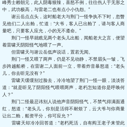
峰秀士赖朝元，此人阴毒狠辣，喜怒不例，往往伤人于无形之
中，武功极高，与雷老二也有点小小仇怨。”
谢云岳点点头，这时船老大与荆门一怪争执不下时，忽瞥
见他们二人出舱，忙道：“大爷，客人已出舱了，请与客人商
量吧，只要客人应允，小的无不遵命。”
荆门一怪早就瞧见两个老头儿出船，闻船老大之言，便望
着雷啸天阴阳怪气地喂了一声。
但雷啸天与谢云岳低声说话，置若无闻。
荆门一怪又喂了两声，仍是不见动静，不禁眉头一皱，飞
步跨越船桥，在雷谢二人面前一立，带着炸音暴怒道：“老头
儿，你去听见没有？”
雷啸天缓缓别过脸去，冷冷地望了荆门一怪一眼，淡淡答
道：“就是听见了阴阳怪气喂喂两声，老朽怎知道你是呼唤何
人？”
荆门二怪最忌讳别人说他声音阴阳怪气，不禁气得满面通
红，怒道：“老头儿，你别是活得不耐烦了，云大爷与你商量
让出二舱，船资平分，你可应允？”
雷啸天却冷冷回答道：“老朽死活，自有阎王老子来管此