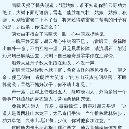
雷啸天摇了摇头说道：“瑶姑娘，谁不知道你那云哥功力
绝顶，大树下面可遮荫，雷老二能胜粗气壮，姑娘，姑娘，积
德，可别给雷老二下不了台，将来还得请雷老二帮助的日子有
的是，罗姑娘，你说是么？”
两女由不得白了雷啸天一眼，心中暗骂捉狭鬼。
一晚平静无事，谢云岳心中纳闷不已，与雷啸天、桑禄踏
出舱外一瞧，不由互相一望，只见晨雾轻障，清流咽石，附近
船只均已解续远去，只剩下自已座舟孤零零停在江岸傍。
船老大及舟子数人俱蹲在船头，不发一声。
雷啸天江湖经验本就丰富，希奇古怪的事见得多，一望之
余，便已明白，遂朗声大笑道：“内方山双杰光明磊落，不暗
算偷袭，果然不愧好汉子，何不请出相见。”
声一落，江岸上忽现出五人，除昨晚四人，外尚多出一个
狮鼻广颔疏须的青衣道人，背插两柄闭穴镢。
桑禄见这道人一现身，微微惊怔，悄声对谢云岳道：“这
道人是粤西桂山木龙子，太乙奇门手法，当年推称武林独步，
功力卓绝，久未出现江湖，少侠，你对他多加注意。”
这时舱内走出罗湘梅江瑶红两文，傅六官傅婉病体初愈，