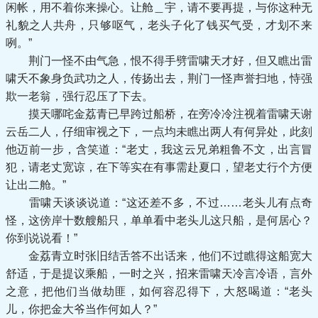
闲帐，用不着你来操心。让舱＿宇，请不要再提，与你这种无
礼貌之人共舟，只够呕气，老头子化了钱买气受，才划不来
咧。”
荆门一怪不由气急，恨不得手劈雷啸天才好，但又瞧出雷
啸夭不象身负武功之人，传扬出去，荆门一怪声誉扫地，恃强
欺一老翁，强行忍压了下去。
摸天哪咤金荔青已早跨过船桥，在旁冷冷注视着雷啸天谢
云岳二人，仔细审视之下，一点均未瞧出两人有何异处，此刻
他迈前一步，含笑道：“老丈，我这云兄弟粗鲁不文，出言冒
犯，请老丈宽谅，在下等实在有事需赴夏口，望老丈行个方便
让出二舱。”
雷啸天谈谈说道：“这还差不多，不过……老头儿有点奇
怪，这傍岸十数艘船只，单单看中老头儿这只船，是何居心？
你到说说看！”
金荔青立时张旧结舌答不出话来，他们不过瞧得这船宽大
舒适，于是提议乘船，一时之兴，招来雷啸天冷言冷语，言外
之意，把他们当做劫匪，如何容忍得下，大怒喝道：“老头
儿，你把金大爷当作何如人？”