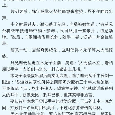
止。
片刻之后，钱宁感觉火焚灼痛愈来愈烫，忍不住呻吟出
声。
半个时辰过去，谢云岳吁立起，向桑禄微笑道：“有劳兄
台将钱宁扶进舱中躺下静养，只可略用一些米汁，切忌动
弹。”说后，向罗湘梅借用长剑，随手一晃，泛起一片金虹银
星。
随意一动，居然奇奥绝伦，立时使得木龙子等人大感惊
骇。
只见谢云岳走在木龙子面前，笑道：“人无信不立，老朽
愿以手中一支长剑与道长一封穴镢走上几招。”
木龙子缓缓拔出肩后两支闭穴镢，瞧了谢云岳手中长剑一
眼道：“贫道这封寒铁所铸之阴阳闭穴镢有三十年未曾施展，
不免荒疏了点，然出必伤人，望施主留神。”他就此话听得别
人的耳中，骄傲无比，刺耳已极，但其实却非虚言。
要知昔年木龙子曾以手中此对闭穴厥，于点苍山中一晚之
间，打败甘三名当时用剑高手，不过此事并未传闻武林。
因本龙于动手之初，双方曾订下约言不得外露，是不以