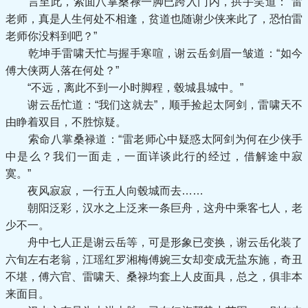
言至此，索面八掌桑禄一脚已跨入门内，拱手笑道：“雷
老师，真是人生何处不相逢，贫道也随谢少侠来此了，恐怕雷
老师你没料到吧？”
乾坤手雷啸天忙与握手寒喧，谢云岳剑眉一皱道：“如今
傅大侠两人落在何处？”
“不远，离此不到一小时脚程，毂城县城中。”
谢云岳忙道：“我们这就去”，顺手捡起太阿剑，雷啸天不
由睁着双目，不胜惊疑。
索命八掌桑禄道：“雷老师心中疑惑太阿剑为何在少侠手
中是么？我们一面走，一面详谈此行的经过，借解途中寂
寞。”
夜风寂寂，一行五人向毂城而去……
朝阳泛彩，汉水之上泛来一条巨舟，这舟中乘客七人，老
少不一。
舟中七人正是谢云岳等，可是形象已变换，谢云岳化装了
六旬左右老翁，江瑶红罗湘梅傅婉三女却变成无盐东施，奇丑
不堪，傅六官、雷啸天、桑禄均套上人皮面具，总之，俱非本
来面目。