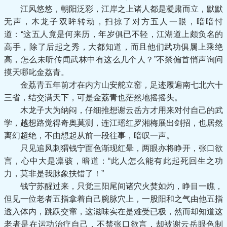
江风悠悠，朝阳泛彩，江岸之上诸人都是凝肃而立，默默
无声，木龙子双眸转动，扫掠了对方五人一眼，暗暗忖
道：“这五人竟是何来历，年岁俱已不轻，江湖道上颇负名的
高手，除了后起之秀，大都知道，而且他们武功俱属上乘绝
高，怎么未听传闻武林中有这么几个人？”不禁偏首悄声询问
摸天哪叱金荔青。
金荔青五年前才在内方山安舵立窑，足迹履遍南七北六十
三省，结交满天下，可是金荔青也茫然地摇摇头。
木龙子大为纳闷，仔细推想谢云岳方才用来对付自己的武
学，越想路觉得奇奥莫测，连江瑶红罗湘梅展出剑招，也居然
离幻超绝，不由想起从前一段往事，暗叹一声。
只见追风刺猬钱宁面色渐现红晕，两眼亦将睁开，张口欲
言，心中大是凛骇，暗道：“此人怎么能有此起死回生之功
力，莫非是我脉象扶错了！”
钱宁苏醒过来，只觉三阳尾间诸穴火焚如灼，睁目一瞧，
但见一位老者五指拿着自己腕脉穴上，一股阳和之气由他五指
透入体内，跳跃交窜，这滋味实在是难受已极，然而却知道这
老者是在运功治疗自己，不禁张口欲言，却被谢云岳眼色制