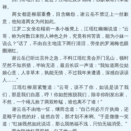
禄。
两女都是柳眉重叠，目含幽怨，谢云岳不禁泛上一丝歉
意，他知道两女为何如此。
江罗二女坐在榻前一条小板凳上，江瑶红幽幽说道：“云
哥，称为何数日来拒人神色之外，究竟有何苦衷，能为小妹一
说么？”话了，不由自主地流下两行清泪，旁坐的罗湘梅也眼
圈潮红。
谢云岳已听出言外之急，不料江瑶红竟会开门见山，顿时
茫然不知所措，半响无语，最后长叹一声道：“我知道两位姑
娘心意，人非草木，孰能无情，不过我年来遭遇，深感自误误
人……”
江瑶红柳眉紧蹩道：“云哥，误不了你，如说是误了我
们，那是我们自愿，哼！你如想推脱我们，除非你削发出家，
不然，一个绳儿拴了两双蚱蜢，谁也离不了谁！”
谢云岳不由地一怔，继而念道：“自己何必斤斤执拗，还
是顺乎自然的好，徒然自苦，那才划不来咧。”于是微微一笑
道：“红妹既然如此说话，那么我艳福不浅，只怕无福消受。”