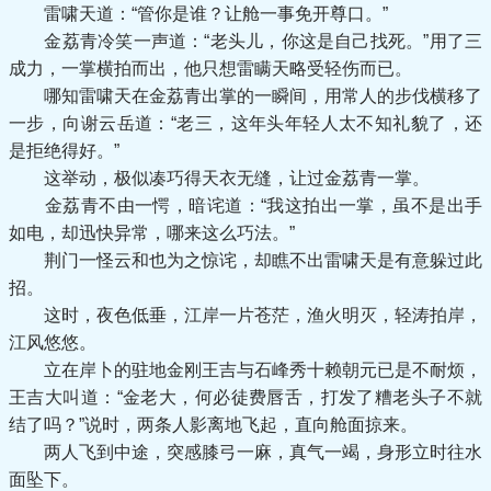
雷啸天道：“管你是谁？让舱一事免开尊口。”
金荔青冷笑一声道：“老头儿，你这是自己找死。”用了三
成力，一掌横拍而出，他只想雷瞒天略受轻伤而已。
哪知雷啸天在金荔青出掌的一瞬间，用常人的步伐横移了
一步，向谢云岳道：“老三，这年头年轻人太不知礼貌了，还
是拒绝得好。”
这举动，极似凑巧得天衣无缝，让过金荔青一掌。
金荔青不由一愕，暗诧道：“我这拍出一掌，虽不是出手
如电，却迅快异常，哪来这么巧法。”
荆门一怪云和也为之惊诧，却瞧不出雷啸天是有意躲过此
招。
这时，夜色低垂，江岸一片苍茫，渔火明灭，轻涛拍岸，
江风悠悠。
立在岸卜的驻地金刚王吉与石峰秀十赖朝元已是不耐烦，
王吉大叫道：“金老大，何必徒费唇舌，打发了糟老头子不就
结了吗？”说时，两条人影离地飞起，直向舱面掠来。
两人飞到中途，突感膝弓一麻，真气一竭，身形立时往水
面坠下。