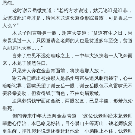
恩怨。
这时谢云岳微笑道：“老朽方才说过，姑无论谁是谁非，
应该彼此消释才是，请问木龙道长避免形踪暴露，可是畏忌一
人么？”
木龙子闻言狮鼻一掀，朗声大笑道：“贫道有生之日，尚
未畏惧过一人，只因邀请金老师的人也是贫道多年至交，贫道
岂能坏地大事……”
言未了忽见不远处畦畛之上，一中年大汉挟着一人飞奔而
来，木龙子倏然住口。
只见来人奔在金荔青面前，将挟着那人放下。
谢云岳已瞧出被挟那人是杨州丐帮头追风刺猬钱宁，心中
暗暗诧异，雷啸天望了谢云岳一眼，谢云岳眼色示意雷啸天不
要轻举妄动，但看得钱宁面色，不由剑眉紧皱。
追风刺猬钱宁面如金纸，两眼发直，已是半僵，形若危殆
垂死。
但闻奔来中年大汉向金荔青道：“这位钱老师经木龙老师
辈悉心疗治，本已略见好转，目今晨山主等离山，钱老师恢复
更生醒，挣扎爬起说走还要赶赴他处，小弟阻止不住，钱老师