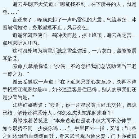
谢云岳朗声大笑道：“哪能找不到，在下所寻的人，就是
尊……”
言还未了，峰顶忽起了一声鸣雷似的大震，气流激荡，冰
雪崩泻如涛，身形撼摇不止，风云变色。
逍遥客闻声便自一鹤冲天而起，掠上峰顶，谢云岳之言一
点均未听入耳内。
这时四外均为崩雪所溅之雪尘弥漫，一片灰白，轰隆隆震
耳欲聋。
索命八掌桑禄道：“少侠，不论怎样我们总该助武当三老
一臂之力。”
谢云岳微叹一声道：“在下近来只觉心灰意冷，决再不伸
手招惹江湖恩怨是非，如今逍遥客居住已得，别人的事我们还
是少管为是。”
江瑶红娇嗅道：“云哥，你一片星形黄玉尚未交还，怨隙
已结，解铃还得系铃人，你怎么虎头蛇尾起来嘛？”
桑禄接着苦笑道：“本来贫道也是劝小侠大可不必伸手，
如今形势不同，少侠你吗……”，手里四外一指，又道：“山谷
之间浓烟尚自缓缓而升，看来武当观均遭火焚，门下亦被屠