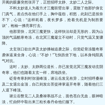
开阖的眼廉突然张开了，正想招呼太静、太妙二人之际。
不料太妙道人为着方才三魔联臂出掌，震散了他那护身玄
门真气，差点伤在他们手上，胸中蕴怨，积怒，此刻已是按奈
不下，心说：“这样耗着，夜长梦多，抢着先机是为制胜要
诀”，袍袖一拂亮掌打去。
他那里快，北冥三魔更快，这样快法却是无形的，因为山
顶的气温酷寒奇冻，在北冥三魔凝立不动时，只觉气温又复骤
降。
太玄张口欲出声及太妙拂袖追袭之际，但觉砭骨冻髓奇寒
袭体逼束全身，心说：“不妙！”飞快跌坐下地，以本身纯阳真
气对抗。
这时，太妙、太静两位道长，亦已发觉北冥三魔发动玄阴
奇寒，他们也随着太玄一样，席地跌坐。
砭骨奇寒刹时弥漫峰顶，谢云岳发见有异，立时招呼桑禄
及二女退出金顶，自己则发出菩提禅掌逼开奇寒，随着他们三
人退下峰顶。
谢云岳瞥见二人及桑禄寒战不止，面色苍白无血，眼神暗
淡，忙由怀中取出来三粒长春丹命他们服下。