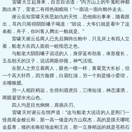
雷啸天立起身来，自言自语道：“内方山上的牛鬼蛇神都
跑出来了，雷老二有得热闹瞧啦！”一面说一面向舱外走去。
谢云岳知雷啸天疾恶如仇的天性，恐他闹出事来，随着跟
出，耳内只闻得阴阳嗓子喝道：“胡说，大爷们就是看中了这
条船，舟子，你叫客人腾出一舱就是。”
雷啸天谢云岳两人已先后脚跨出舱中，只见岸上有四人立
着，船老大在四人面前一睑惶恐之色。
与船老大阴阳嗓子说话的人，身穿蓝布劲装，体形瘦长，
五岳朝天的汉子，说话两眼仰视，神气活现。
在那人之旁立着两人，眼色一模一样，黄葛宽大长衫，但
一个高大轩昂，四方脸膛，白眉红须，另一个则是矮小委琐，
尖嘴猴腮。
另一人相距稍远，生得剑眉虎目，三绺短须，神态潇洒，
两眼凝望水光山色。
四人均是目光炯炯，肩插兵刃。
雷啸天对谢云岳悄声道：“这与船老大说话的人是荆门一
怪燕尾金梭云和，那一高一矮是内方山双杰，高的是摸天哪咤
金荔青，矮的名唤驻地金刚王吉，那一立身稍远的就是苍梧石