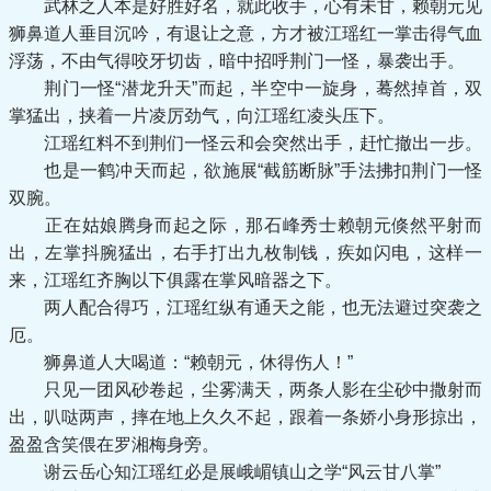
武林之人本是好胜好名，就此收手，心有未甘，赖朝元见
狮鼻道人垂目沉吟，有退让之意，方才被江瑶红一掌击得气血
浮荡，不由气得咬牙切齿，暗中招呼荆门一怪，暴袭出手。
荆门一怪“潜龙升天”而起，半空中一旋身，蓦然掉首，双
掌猛出，挟着一片凌厉劲气，向江瑶红凌头压下。
江瑶红料不到荆们一怪云和会突然出手，赶忙撤出一步。
也是一鹤冲天而起，欲施展“截筋断脉”手法拂扣荆门一怪
双腕。
正在姑娘腾身而起之际，那石峰秀士赖朝元倏然平射而
出，左掌抖腕猛出，右手打出九枚制钱，疾如闪电，这样一
来，江瑶红齐胸以下俱露在掌风暗器之下。
两人配合得巧，江瑶红纵有通天之能，也无法避过突袭之
厄。
狮鼻道人大喝道：“赖朝元，休得伤人！”
只见一团风砂卷起，尘雾满天，两条人影在尘砂中撒射而
出，叭哒两声，摔在地上久久不起，跟着一条娇小身形掠出，
盈盈含笑偎在罗湘梅身旁。
谢云岳心知江瑶红必是展峨嵋镇山之学“风云甘八掌”