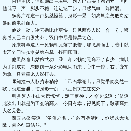
闪避更快，但姑娘出掌若电，劲力已击实了赖朝元，但闻
他低哼一声，脚步不稳一连进退三步，只感气血一阵翻涌。
狮鼻广领道一声桀桀怪笑，身形一晃，如离弩之矢般向姑
娘面前电射而去。
他这一动，谢云岳比他更快，只见两条人影一合一分，狮
鼻道人已自倒纵丈外，双目中尽是惊异之色。
原来狮鼻道人一见赖朝元落了败着，那飞身而去，暗中以
太乙奇门法扣拿姑娘右掌，找回颜面。
他虽然瞧出姑娘武功上乘．却比赖朝元高不了多少，满以
为手到成功，忽眼前一条外影电闪而来，心中一惊，右手变扣
为拿，迎着撞来人影打去。
哪知撞来人影势未稍停，自己右掌遽出，只觉手腕突然一
软，劲道全泄，忙身形一沉，点足倒掠在在丈外。
狮鼻道人不由大都惊愕，定了定神，才冷冷说道：“贫道
此次出山就是为了会晤高人，今日有幸，得见阁下，敢请高姓
大名见告。”
谢云岳微笑道：“尘俗之名，不敢有辱清闻，你我既无仇
隙，何必徒事结怨。”