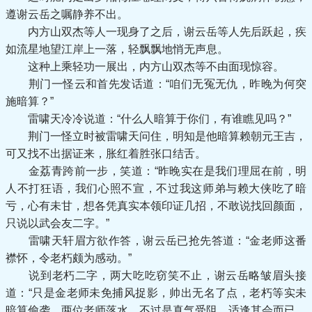
遵谢云岳之嘱静养不出。
内方山双杰等人一现身了之后，谢云岳等人先后跃起，疾
如流星地望江岸上一落，轻飘飘地悄无声息。
这种上乘轻功一展出，内方山双杰等不由面现惊容。
荆门一怪云和首先发话道：“咱们无冤无仇，昨晚为何突
施暗算？”
雷啸天冷冷说道：“什么人暗算于你们，有谁瞧见吗？”
荆门一怪立时被雷啸天问住，明知是他暗算赖朝元王吉，
可又找不出据证来，胀红着胜张口结舌。
金荔青跨前一步，笑道：“昨晚实在是我们理屈在前，明
人不打狂语，我们心照不宣，不过我这师弟与赖大侠吃了暗
亏，心有未甘，想各凭真实本领印证几招，不敢说找回颜面，
只说以武会友二字。”
雷啸天轩眉方欲作答，谢云岳已抢先答道：“金老师这番
襟怀，令老朽颇为感动。”
说到老朽二字，两大吃吃窃笑不止，谢云岳略皱眉头接
道：“只是金老师未免捕风捉影，帅出无名了点，老朽等实未
暗算偷袭，两位老师落水，不过是真气受阻，适逢其会而已，