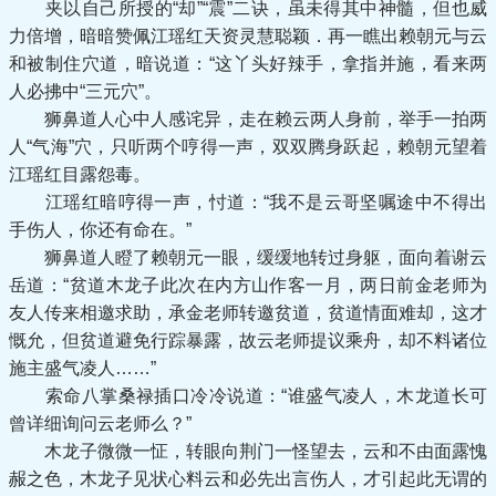
夹以自己所授的“却”“震”二诀，虽未得其中神髓，但也威
力倍增，暗暗赞佩江瑶红天资灵慧聪颖．再一瞧出赖朝元与云
和被制住穴道，暗说道：“这丫头好辣手，拿指并施，看来两
人必拂中“三元穴”。
狮鼻道人心中人感诧异，走在赖云两人身前，举手一拍两
人“气海”穴，只听两个哼得一声，双双腾身跃起，赖朝元望着
江瑶红目露怨毒。
江瑶红暗哼得一声，忖道：“我不是云哥坚嘱途中不得出
手伤人，你还有命在。”
狮鼻道人瞪了赖朝元一眼，缓缓地转过身躯，面向着谢云
岳道：“贫道木龙子此次在内方山作客一月，两日前金老师为
友人传来相邀求助，承金老师转邀贫道，贫道情面难却，这才
慨允，但贫道避免行踪暴露，故云老师提议乘舟，却不料诸位
施主盛气凌人……”
索命八掌桑禄插口冷冷说道：“谁盛气凌人，木龙道长可
曾详细询问云老师么？”
木龙子微微一怔，转眼向荆门一怪望去，云和不由面露愧
赧之色，木龙子见状心料云和必先出言伤人，才引起此无谓的