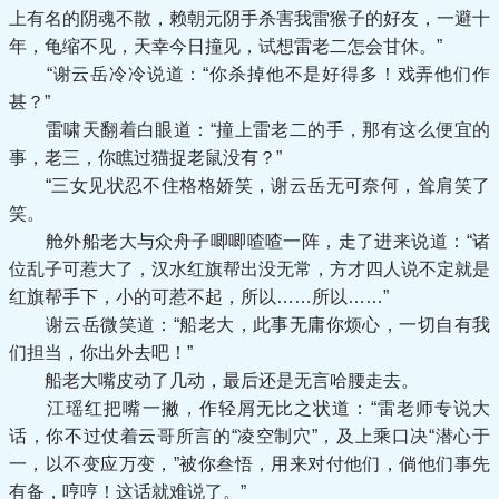
上有名的阴魂不散，赖朝元阴手杀害我雷猴子的好友，一避十
年，龟缩不见，天幸今日撞见，试想雷老二怎会甘休。”
“谢云岳冷冷说道：“你杀掉他不是好得多！戏弄他们作
甚？”
雷啸天翻着白眼道：“撞上雷老二的手，那有这么便宜的
事，老三，你瞧过猫捉老鼠没有？”
“三女见状忍不住格格娇笑，谢云岳无可奈何，耸肩笑了
笑。
舱外船老大与众舟子唧唧喳喳一阵，走了进来说道：“诸
位乱子可惹大了，汉水红旗帮出没无常，方才四人说不定就是
红旗帮手下，小的可惹不起，所以……所以……”
谢云岳微笑道：“船老大，此事无庸你烦心，一切自有我
们担当，你出外去吧！”
船老大嘴皮动了几动，最后还是无言哈腰走去。
江瑶红把嘴一撇，作轻屑无比之状道：“雷老师专说大
话，你不过仗着云哥所言的“凌空制穴”，及上乘口决“潜心于
一，以不变应万变，”被你叁悟，用来对付他们，倘他们事先
有备，哼哼！这话就难说了。”