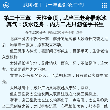
武陵樵子《十年孤剑沧海盟》
第二十三章 天柱金顶，武当三老身罹寒冰
真气；汉水泛舟，内方二杰只怨怪手书生
作者:武陵樵子
来源:武陵樵子全集
点击:
北冥三魔各个攻出一掌，解开逍遥客被太妙道长突袭之厄
后，均寒着一张脸，撒掌凝立不动。
但三魔眼内神光，霎那间尽都敛去，目廉半闭，生像老僧
入定模样。
太妙道长泻坠地，见此情状，面色一愕，不仅是他，连太
玄、太清两道均为之不解。
立在远处旁观的谢云岳也莫明其故，只有逍遥客腹中雪
亮。
大风吼涛中，殿外广场又再度越入宁静，寂寂。
但谢云岳及太玄道长两人双目注视在北冥三魔身上。
渐渐，谢云岳及太玄道长均察出了一点端倪，太玄号称武
当三元剑叟之首，尤以机警沉重，心思慎细著称，那本是一线