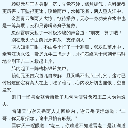
赖朝元与王吉身形一沉，立觉不妙，猛然提气，岂料麻得
更厉害，下坠得更速，噗通两声，水掉飞溅，两人堕入江中。
金荔青云和两人大惊，欲待搭救，无奈一身功夫在水中也
是一筹莫展，云和只得喝命舟子抢救。
忽然雷啸天起了一种极冷峻的声音道：“朋友，算了吧！
别在老头子面前张牙舞爪，支使别人。”
两人知走了眼．不由各个打了一十寒噤，双双跌落水中，
幸亏江边水浅，费尽九牛二虎之力，才把石峰秀士赖朝元与驻
地金刚王吉二人救起上岸。
舱内起了一阵格格银铃笑声。
赖朝元王吉穴道兀自未解，且又瞧不出点上何穴，这时已
忖出这船定有高人在上，吃了暗亏，心内咬牙切齿痛恨，空自
发怒。
荆门一怪与金荔青商量了几句号便背负赖王二人匆匆逸
去。
雷啸天与谢云岳两人走回舱内，谢云岳便埋怨道：“二
哥，你无事招怨，途中只怕有麻烦。”
雷啸天一瞪眼道：“老三，你难道不知道雷老二是江湖道