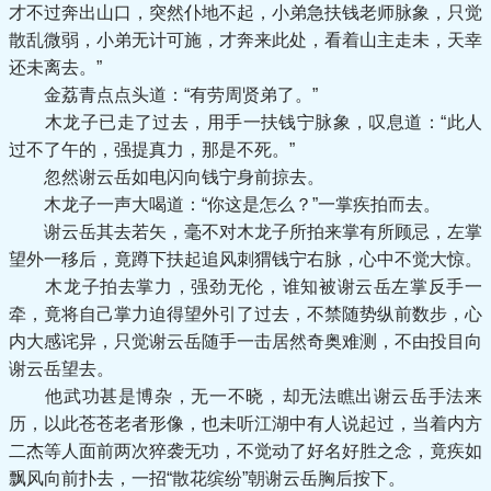
才不过奔出山口，突然仆地不起，小弟急扶钱老师脉象，只觉
散乱微弱，小弟无计可施，才奔来此处，看着山主走未，天幸
还未离去。”
金荔青点点头道：“有劳周贤弟了。”
木龙子已走了过去，用手一扶钱宁脉象，叹息道：“此人
过不了午的，强提真力，那是不死。”
忽然谢云岳如电闪向钱宁身前掠去。
木龙子一声大喝道：“你这是怎么？”一掌疾拍而去。
谢云岳其去若矢，毫不对木龙子所拍来掌有所顾忌，左掌
望外一移后，竟蹲下扶起追风刺猬钱宁右脉，心中不觉大惊。
木龙子拍去掌力，强劲无伦，谁知被谢云岳左掌反手一
牵，竟将自己掌力迫得望外引了过去，不禁随势纵前数步，心
内大感诧异，只觉谢云岳随手一击居然奇奥难测，不由投目向
谢云岳望去。
他武功甚是博杂，无一不晓，却无法瞧出谢云岳手法来
历，以此苍苍老者形像，也未听江湖中有人说起过，当着内方
二杰等人面前两次猝袭无功，不觉动了好名好胜之念，竟疾如
飘风向前扑去，一招“散花缤纷”朝谢云岳胸后按下。