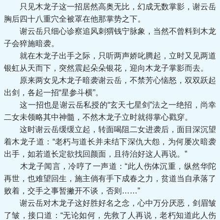
只见木龙子这一招居然高奥无比，幻成无数掌影，谢云岳
胸后四十八重穴全被罩在他那掌势之下。
谢云岳只细心诊察追风刺猬钱宁脉象，当然不曾料到木龙
子会猝施暗袭。
就在木龙子出手之际，只听两声娇叱腾起，立时又见两道
银虹从天而下，突然震起朵朵银花，迎向木龙子掌影而去。
原来两女见木龙子暗袭谢云岳，不禁芳心恼怒，双双跃起
出剑，各起一招“星参斗横”。
这一招也是谢云岳私授的“玄天七星剑”法之一绝招，尚幸
二女未领略其中神髓，不然木龙子立时就得掌心戳穿。
这时谢云岳缓缓立起，转面喝阻二女进袭后，面目深沉望
着木龙子道：“老朽与道长并未结下深仇大怨，为何屡次暗袭
出手，如若道长定欲找回颜面，且待治好这人再说。”
木龙子闻言，冷哼了一声道：“此人伤体沉重，纵然华陀
再世，也难望回生，施主倘有手下成春之力，贫道当自承落了
败着，交手之事暂撇开不谈，否则……”
谢云岳对木龙子这好胜好名之念，心中万分厌恶，剑眉皱
了皱，接口道：“无论如何，先救了人再说，老朽知道此人伤