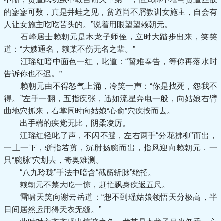
的寥寥可数，真是井蛙之见，贫道尚不屑教训女施主，自会有
人让女施主吃吃苦头的。”说着用眼望望赖朝元。
石峰居士赖朝元是木龙子师侄，立时大踏步出来，笑笑
道：“大嫂通名，赖某不伤无名之辈。”
江瑶红暗中面色一红，叱道：“暂难奉告，等你再落水时
告诉你也不迟。”
赖朝元由不得怒气上涌，冷笑一声：“你是找死，怨我不
得。”左手一翻，五指疾张，迅如流星奔电一般，向姑娘右臂
曲地穴抓来，右掌同时向姑娘“心俞”穴疾按而去。
出手端的疾党无比，阴柔凌厉。
江瑶红轻叱了声，不闪不避，左右两手“分花拂柳”而出，
一上一下，骈指若剪，沉肘扬腕而出，指风迎向赖朝元．一
只“腕脉”穴划去，奇奥难测。
“八九玲珑”手法中暗含“截筋斩脉”绝招。
赖朝元不禁大吃一惊，赶忙飘身疾返五尺。
雷啸天笑向谢云岳道：“想不到瑶姑娘领悟天分极高，半
日间居然运用得天衣无缝。”