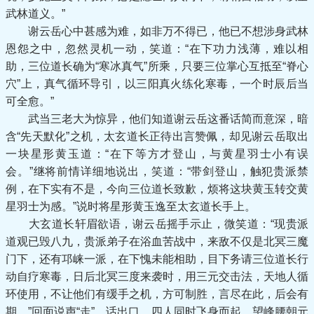
武林道义。”
谢云岳心中甚感为难，如非万不得已，他已不想涉身武林
恩怨之中，忽然灵机一动，笑道：“在下功力浅薄，难以相
助，三位道长确为“寒冰真气”所乘，只要三位掌心互抵至“脊心
穴”上，真气循环导引，以三阳真火练化寒毒，一个时辰后当
可全愈。”
武当三老大为惊异，他们知道谢云岳这番话简而意深，暗
含“先天默化”之机，太玄道长正待出言赞佩，却见谢云岳取出
一块星形黄玉道：“在下等方才登山，与黄星羽士小有误
会。”继将前情详细地说出，笑道：“带剑登山，触犯贵派禁
例，在下实有不是，今向三位道长致歉，烦将这块黄玉转交黄
星羽士为感。”说时将星形黄玉逸至太玄道长手上。
大玄道长轩眉欲语，谢云岳摇手示止，微笑道：“现贵派
道观已毁八九，贵派弟子在浴血苦战中，来敌不仅是北冥三魔
门下，还有邛崃一派，在下愧未能相助，目下务请三位道长行
动自疗寒毒，日后北冥三度来袭时，用三元交击法，天地人循
环使用，不让他们有缓手之机，方可制胜，言尽在此，后会有
期。”回面说声“走”，话出口，四人同时飞身而起，望峰腰朝元