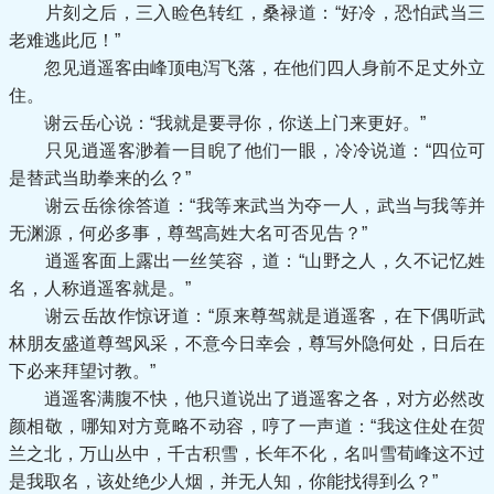
片刻之后，三入睑色转红，桑禄道：“好冷，恐怕武当三
老难逃此厄！”
忽见逍遥客由峰顶电泻飞落，在他们四人身前不足丈外立
住。
谢云岳心说：“我就是要寻你，你送上门来更好。”
只见逍遥客渺着一目睨了他们一眼，冷冷说道：“四位可
是替武当助拳来的么？”
谢云岳徐徐答道：“我等来武当为夺一人，武当与我等并
无渊源，何必多事，尊驾高姓大名可否见告？”
逍遥客面上露出一丝笑容，道：“山野之人，久不记忆姓
名，人称逍遥客就是。”
谢云岳故作惊讶道：“原来尊驾就是逍遥客，在下偶听武
林朋友盛道尊驾风采，不意今日幸会，尊写外隐何处，日后在
下必来拜望讨教。”
逍遥客满腹不快，他只道说出了逍遥客之各，对方必然改
颜相敬，哪知对方竟略不动容，哼了一声道：“我这住处在贺
兰之北，万山丛中，千古积雪，长年不化，名叫雪荀峰这不过
是我取名，该处绝少人烟，并无人知，你能找得到么？”