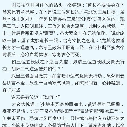
谢云岳立时阻住他的话头，微笑道：“道长不要误会在下
等来此有意寻衅，在下是说三位道长适才与北冥三魔拼搏，虽
然本胜击退对方，但道长等亦被三魔“雪冰真气”侵入体内，现
寒毒已走入阳明胆经，三位道长功力深厚，此时未有感觉，但
十二时辰后寒毒侵入“膏育”，虽大罗金仙亦无法施救。”说此略
略一顿，望了太妙道长一眼，含有怜悯之色道：“尤其这位道
长方才一逞怒气，寒毒已散窜于肝胃二经，在下料断至多六个
时辰后，必将血凝体冻，寒毒攻心而死。
如三位道长以在下之言为虚，则请三位道长以反周天行
功，阴阳二气逆运便知如何？”
武当三老面目微变，如言暗中运气反周天行功，果然谢云
岳所言不虚，只觉千百缕寒气风窜，如陈蝇闯窗，心神猛震，
直打寒战。
谢云岳微笑道：“如何？”
太玄大惊道：“少施主真是神目如电，贫道等年已耄耋，
身死不足惜，北冥三魔虽为“纯阳罡气”震散它那“寒冰真气”，
但并未受伤，恐短时又再度犯山，只怕武当将陷入万劫不复之
境，少施主英华内敛，必是隐世高人门下，请稍留相助，以全