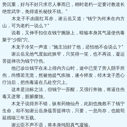
势沉重，好与不好只求尽人事而已，稍时老朽一定要讨教道长
绝世武学，免得道长秘技不炫。”
木龙子不由面红耳赤，谢云岳又道：“钱宁为何来在内方
山，可为老朽一说么？”
说着，又伸手扣住在钱宁腕脉上，暗输本身其气逼使伤毒
聚于“少阳”穴。
木龙子冷笑一声道：“施主治好了他，还怕他不会说么？”
谢云岳见他气度如此狭窄，只笑得一笑，也不再说，凝运
菩提禅功为钱宁疗伤。
他已诊出钱宇在未上得内方山时，途中已受了旁人阴手所
伤，尚懵若无觉，然被他提气疾驰，遂今猝发，经木龙子悉心
疗治后，把伤毒逼在几处空穴上。
这本是治标之法，但钱宁一苏醒，又强行奔驰，将逼住伤
毒又迸窜，脏腑糜蚀。
木龙子说得并不错，纵有药物仙丹，此刻也挽救不了钱宁
生命，却不知谢云岳身蕴菩提禅功，只要，一息尚存，也能苟
延残喘三年五载。
谢云臣不声不语，将本身纯阳真气凝输。