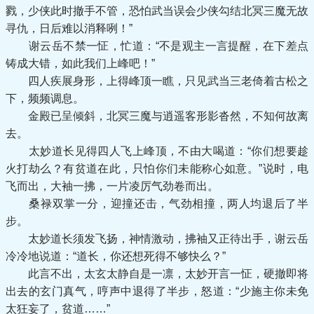
戮，少侠此时撤手不管，恐怕武当误会少侠勾结北冥三魔无故
寻仇，日后难以消释咧！”
谢云岳不禁一怔，忙道：“不是观主一言提醒，在下差点
铸成大错，如此我们上峰吧！”
四人疾展身形，上得峰顶一瞧，只见武当三老倚着古松之
下，频频调息。
金殿已呈倾斜，北冥三魔与逍遥客形影沓然，不知何故离
去。
太妙道长见得四人飞上峰顶，不由大喝道：“你们想要趁
火打劫么？有贫道在此，只怕你们未能称心如意。”说时，电
飞而出，大袖一拂，一片凌厉气劲卷而出。
桑禄双掌一分，迎撞还击，气劲相撞，两人均退后了半
步。
太妙道长须发飞扬，神情激动，拂袖又正待出手，谢云岳
冷冷地说道：“道长，你还想死得不够快么？”
此言不出，太玄太静自是一凛，太妙开言一怔，硬撤即将
出去的玄门真气，哼声中退得了半步，怒道：“少施主你未免
太狂妄了，贫道……”