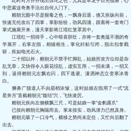
此时对方齐齐现出惊诧之色，尤其是本龙子目光低垂，心
中思索这奇奥手法出自何人门下。
赖朝元眼中尽是狠毒之色，一飘身后退，倏又疾纵向前，
快速无伦攻出了四掌，掌影纷纷，劲风四涌，跟着将一套奇门
掌式施展开来，漫天掌影将江瑶红笼罩其中。
江瑶红一招得手，心中暗喜胆壮，亦将一套奥蕴不测的奇
学展开，右掌左指，相辅相生，掌化封粘引闭，指出扣拿戳
斩，疾如电光石火。
二十招以外，赖朝元不禁手忙脚乱，姑娘所攻方位却是杂
乱无章，又快得令人眼花综乱，虚实互用，一招未满，一招又
到，逼得赖朝元左飘右闪，四下逃避。潇洒神态立变寒冰青
白。
狮鼻广颔道人不由眉梢浓皱，这时姑娘左指用了一式“流
星奔月”直截赖朝元“腹结”穴，飞快凌厉。
赖朝元疾向左侧横飘三尺，可是姑娘一掌“金豹露爪”
已按向赖朝元胸隔而去。掌未按实，劲风潜力已然及身。
赖朝元吸了一口冷气，横移之势尚未定住，又忙向后翻了
出去。