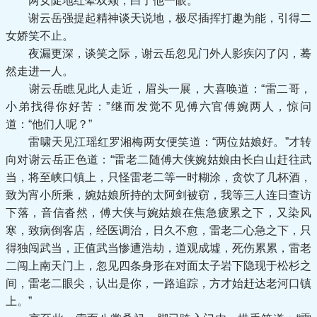
两女陡地红晕双颊，白了他一眼。
谢云岳强提起精神谈天说地，极尽插挥打趣为能，引得二
女娇笑不止。
夜漏更深，谈笑之际，谢云岳忽见门外人影疾闪了闪，蓦
然走进一人。
谢云岳瞧见此人走近，眉头一展，大喜唤道：“雷二哥，
小弟找得你好苦：”继而发觉不见傅六官傅婉两人，惊问
道：“他们人呢？”
雷啸天见江瑶红罗湘梅两女便笑道：“两位姑娘好。”才转
向对谢云岳正色道：“雷老二随傅大侠婉姑娘由长白山赶往武
当，将至峡口镇上，只怪雷老二等一时糊涂，贪饮了几杯酒，
致为宵小所乘，婉姑娘所持的太阿剑被窃，我等三人连日查访
下落，音信沓然，傅大侠与婉姑娘在焦急疲累之下，又染风
寒，致病倒客店，经医调治，日久不愈，雷老二心急之下，只
得独闯武当，正值武当惨遭浩劫，道观成墟，死伤累累，雷老
二闯上南天门上，忽见四条身形在对面太子岩下隐现于松杉之
间，雷老二眼尖，认出是你，一路追踪，方才始赶达老河口镇
上。”