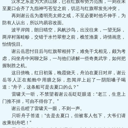
汉水之东是为大洪山脉，已在红旗帮势力范围，一则在未
至夏口会齐了九指神丐苍玺之前，切忌与红旗帮发先冲突，
再则谢云岳为遵明亮太师之戒，不至必要时他不伸手，为
防有人认出，所以均易容改面。
波平岸阔，朗日晴空，风帆沙鸟，出没往来，一望无际，
两岸村落畦畛，交错于水竹翠壑之前，樵笠渔蓑，诗情画意，
怡情悦目。
谢云岳思忖目后与红旗帮相持下，难免干戈相见，颇为考
虑，闷坐舟中闲聊之际，一与他们讲解一些奇奥武学，如何把
握制胜之机。
这日傍晚，红日初落，晚霞烧天，舟泊在夏日对岸，谢云
岳等人正在船舱中用膳之际，忽闻岸上起了一阴阳嗓子喝
道：“舟子，这条船可是去夏口的么？”
雷啸天一听，不禁望着谢云岳眨眨眼道：“老三，生意上
门推不掉，可由不得你了。”
谢云岳瞪了雷啸天一眼，不则一声。
只听舟子答道：“去是去夏口，但被客人包下，大爷们请
改乘别舟吧！”