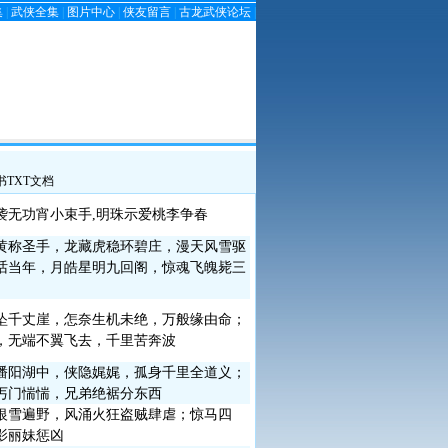
集
|
武侠全集
|
图片中心
|
侠友留言
|
古龙武侠论坛
|
书TXT文档
袭无功宵小束手,明珠示爱桃李争春
黄称圣手，龙藏虎稳环碧庄，漫天风雪驱
话当年，月皓星明九回阁，惊魂飞魄毙三
坠千丈崖，怎奈生机未绝，万般缘由命；
，无端不翼飞去，千里苦奔波
潘阳湖中，侠隐娓娓，孤身千里全道义；
丐门惴惴，兄弟绝裾分东西
银雪遍野，风涌火狂盗贼肆虐；惊马四
影丽妹惩凶