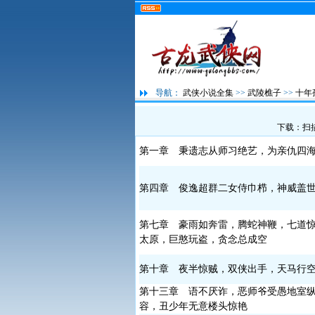
导航：
武侠小说全集
>>
武陵樵子
>>
十年
下载：扫
第一章 秉遗志从师习绝艺，为亲仇四
第四章 俊逸超群二女侍巾栉，神威盖
第七章 豪雨如奔雷，腾蛇神鞭，七道
太原，巨憨玩盗，贪念总成空
第十章 夜半惊贼，双侠出手，天马行
第十三章 语不厌诈，恶师爷受愚地室
容，丑少年无意楼头惊艳