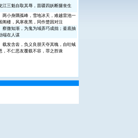
龙江三魁自取其辱，苗疆四妖断腿丧生
 两小身隅孤峰，雪地冰天，难越雷池一
困阁楼，风寒夜黑，同作楚因对注
 察微知渐，为鬼为域弄巧成拙；釜底抽
劫端在人谋
 载发含齿，负义良朋天夺其魄，自吐蜮
恩，不仁恶友覆载不容，罪之胜诛