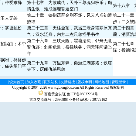
覆；种爱难释，
第十七章 为欲成仇，天外三尊魂归极乐；痴
第十八章 
情生恨，难成连理誓遁空门
第二十章 铁指琵琶金刚不坏，风云八爪初遭
第二十一章
鬓玉人无恙
败绩
步；二女被
断；寒塘虬松，
第二十三章 天柱金顶，武当三老身罹寒冰真
第二十四章
气；汉水泛舟，内方二杰只怨怪手书生
薪，消弭浩
第二十六章 三峡天险，瞿塘湍流，邻舟无意
致招祸由；术中
第二十七章
瞥仇迹；剑阁危道，蚕径峡谷，洞天诧闻话当
谋；投德报
年
谆嘱咐，补修佛
第二十九章 万里东奔，倦游江湖落拓；铁塔
听，痛失掌门至
寺下，厌闻仇杀恩怨
|
设为首页
|
加入收藏
|
联系站长
|
友情链接
|
版权申明
|
网站地图
|
管理登录
|
Copyright © 2004-
2026 www.gulongbbs.com All Rights Reserved 版权所有
百度黄金认证
鲁ICP备06032231号
古迷交流群号：2936888
业务联系QQ：29772162