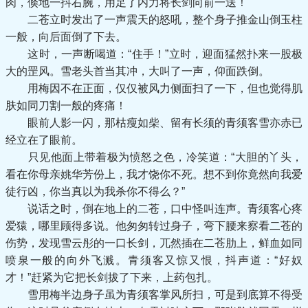
肉，倏地一抖右腕，用足了内力将长剑向前一送！
二苍立时发出了一声震天的怒吼，整个身子推金山倒玉柱
一般，向后面倒了下去。
这时，一声断喝道：“住手！”立时，迎面猛然扑来一股极
大的罡风。雪老头首当其冲，大叫了一声，仰面跌倒。
用梅因不在正面，仅仅被风力侧面扫了一下，但也觉得肌
肤如同刀割一般的疼痛！
眼前人影一闪，那枯瘦如柴、留有长须的青须客雪亦赤已
经立在了眼前。
只见他面上带着极为愤怒之色，冷笑道：“大胆的丫头，
看在你母亲姚华芳份上，我才饶你不死。想不到你竟然向我爱
徒行凶，你当真以为我杀你不得么？”
说话之时，倒在地上的二苍，口中怪叫连声。青须客心疼
爱猿，哪里顾得多说。他匆匆转过身子，弯下腰来察看二苍的
伤势，发现雪云彤的一口长剑，兀然插在二苍肋上，鲜血如同
喷泉一般的向外飞溅。青须客又惊又恨，抖声道：“好奴
才！”赶紧为它把长剑拔了下来，上药包扎。
雪用梅半边身子虽为青须客掌风所扫，可是到底算不得受