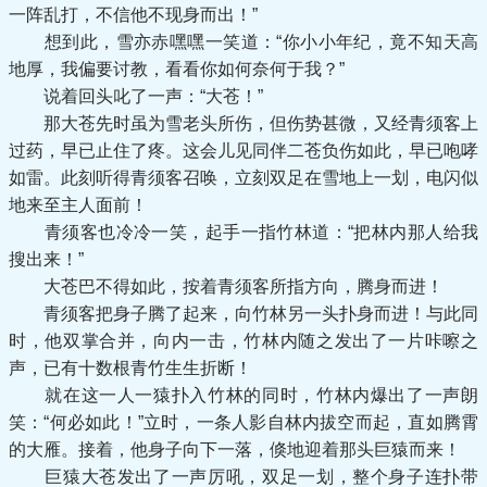
一阵乱打，不信他不现身而出！”
想到此，雪亦赤嘿嘿一笑道：“你小小年纪，竟不知天高
地厚，我偏要讨教，看看你如何奈何于我？”
说着回头叱了一声：“大苍！”
那大苍先时虽为雪老头所伤，但伤势甚微，又经青须客上
过药，早已止住了疼。这会儿见同伴二苍负伤如此，早已咆哮
如雷。此刻听得青须客召唤，立刻双足在雪地上一划，电闪似
地来至主人面前！
青须客也冷冷一笑，起手一指竹林道：“把林内那人给我
搜出来！”
大苍巴不得如此，按着青须客所指方向，腾身而进！
青须客把身子腾了起来，向竹林另一头扑身而进！与此同
时，他双掌合并，向内一击，竹林内随之发出了一片咔嚓之
声，已有十数根青竹生生折断！
就在这一人一猿扑入竹林的同时，竹林内爆出了一声朗
笑：“何必如此！”立时，一条人影自林内拔空而起，直如腾霄
的大雁。接着，他身子向下一落，倏地迎着那头巨猿而来！
巨猿大苍发出了一声厉吼，双足一划，整个身子连扑带