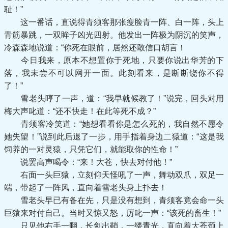
耻！”
这一番话，直说得青须客那张瘦脸青一阵、白一阵，头上
青筋暴跳，一双眸子凶光四射。他发出一阵极为阴沉的笑声，
冷森森地说道：“你死在眼前，居然还敢信口胡言！
今日我来，原本不想置你于死地，只要你说出华芳的下
落，我未尝不可以网开一面。此刻看来，是断断饶你不得
了！”
雪老头哼了一声，道：“我早就候教了！”说完，回头对用
梅大声叱道：“还不快走！在此等死不成？”
青须客冷笑道：“她想看看你是怎么死的，我自然不愿令
她失望！”说到此后退了一步，用手指着身边二猿道：“这是我
饲养的一对灵猿，只凭它们，就能取你的性命！”
说罢高声喝令：“来！大苍，快去对付他！”
右面一头巨猿，立刻仰天怪吼了一声，舞动双爪，双足一
端，带起了一阵风，直向着雪老头身上扑去！
雪老头早已有备在先，只是没有想到，青须客竟会命一头
巨猿来对付自己。当时又惊又怒，厉叱一声：“该死的畜生！”
只见他右手一翻，长剑出鞘，一缕青光，直向着大苍颈上