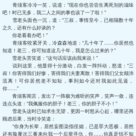
青须客冷冷一笑，说道：“现在你也尝尝生离死别的滋味
吧！时已无多，我二人之间的事也该了一了啦！”
雪老头面色一沉，道：“三叔，事情至今，已相隔数十年
之久，还有什么好谈的？
你老看着办吧！”
青须客咬紧牙关，冷森森地道：“几十年了……你居然也
知道！老三，你可知道这几十年，我是怎么过来的？”
雪老头苦笑道：“这句话应该由我来说！”
说到这里，他显得十分激动，白发一阵抖动，怒道：“三
叔！你害得我们好惨，害得我们夫妻离散！害得我们父女颠沛
流离！可你居然老不知耻，事到如今还对我如此见逼，
你……”
青须客闻言，发出了一阵极为难听的笑声，笑声一敛，连
连点头道：“我佩服你的胆子！老三，你的胆子不小！”
雪老头这时已知求生无望，更因一时怒从心起，哪里还再
顾虑后果，当时冷笑道：
“你身为长辈，居然妄图染指侄媳，已是罪大恶极，居然
还有脸屡次三番来向我一个后辈寻仇，你……你真是恬不知