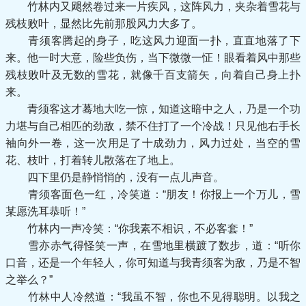
竹林内又飓然卷过来一片疾风，这阵风力，夹杂着雪花与
残枝败叶，显然比先前那股风力大多了。
青须客腾起的身子，吃这风力迎面一扑，直直地落了下
来。他一时大意，险些负伤，当下微微一怔！眼看着风中那些
残枝败叶及无数的雪花，就像千百支箭矢，向着自己身上扑
来。
青须客这才蓦地大吃一惊，知道这暗中之人，乃是一个功
力堪与自己相匹的劲敌，禁不住打了一个冷战！只见他右手长
袖向外一卷，这一次用足了十成劲力，风力过处，当空的雪
花、枝叶，打着转儿散落在了地上。
四下里仍是静悄悄的，没有一点儿声音。
青须客面色一红，冷笑道：“朋友！你报上一个万儿，雪
某愿洗耳恭听！”
竹林内一声冷笑：“你我素不相识，不必客套！”
雪亦赤气得怪笑一声，在雪地里横踱了数步，道：“听你
口音，还是一个年轻人，你可知道与我青须客为敌，乃是不智
之举么？”
竹林中人冷然道：“我虽不智，你也不见得聪明。以我之