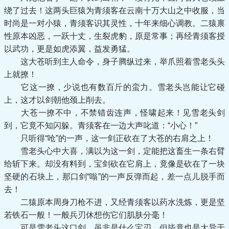
绕了过去！这两头巨猿为青须客在云南十万大山之中收服，当
时尚是一对小猿，青须客识其灵性，十年来细心调教。二猿禀
性原本凶恶，一跃十丈，生裂虎豹，原是常事；再经青须客授
以武功，更是如虎添翼，益发勇猛。
这大苍听到主人命令，身子腾纵过来，举爪照着雪老头头
上就撩！
它这一撩，少说也有数百斤的蛮力。雪老头岂能让它碰
上，这才以剑朝他颈上削去。
大苍一撩不中，不禁错齿连声，怪啸起来！见雪老头剑
到，它竟不知闪躲。青须客在一边大声叱道：“小心！”
只听得“呛”的一声，这一剑正砍在了大苍的右肩之上！
雪老头心中大喜，满以为这一剑，定能把这畜生一条右臂
给斩下来。却没有料到，宝剑砍在它肩上，竟像是砍在了一块
坚硬的石块上，那口剑“嗡”的一声反弹而起，差一点儿脱手而
去！
二猿原本周身刀枪不进，又经青须客以药水洗炼，更是坚
若铁石一般！一般兵刃休想伤它们肌肤分毫！
可是雪老头这口剑，虽非是什么宝刃，但毕竟也是大异于