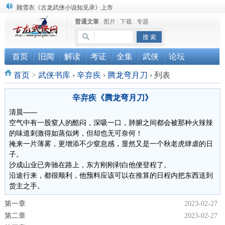
顾雪衣《古龙武侠小说知见录》上市
普通文章
|
图片
|
下载
|
专题
“武侠书库”查缺补漏活动圆满结束
《古龙小说原貌探究》修订版已上市
首页
旧闻
解读
考证
全集
武侠
论坛
首页
>
武侠书库
›
辛弃疾
›
腾龙弯月刀
›
列表
辛弃疾《腾龙弯月刀》
清晨——
空气中有一股窒人的酷闷，深吸一口，肺腑之间都会被那种火辣辣
的味道刺激得如蒸似烤，但却也无可奈何！
掩来一片薄雾，更增添不少窒息感，显然又是一个秋老虎肆虐的日
子。
沙成山业已奔驰在路上，东方刚刚剥白他便登程了。
沿途行来，都很顺利，他预料应该可以在推算的日程内把东西送到
货主之手。
第一章
2023-02-27
第二章
2023-02-27