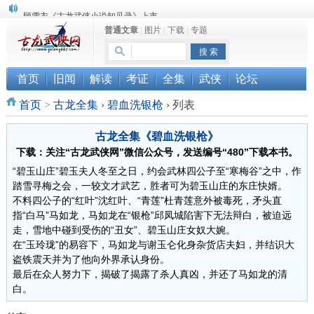
顾雪衣《古龙武侠小说知见录》上市
普通文章
|
图片
|
下载
|
专题
“武侠书库”查缺补漏活动圆满结束
《古龙小说原貌探究》修订版已上市
首页
旧闻
解读
考证
全集
武侠
论坛
首页
>
古龙全集
›
碧血洗银枪
›
列表
古龙全集《碧血洗银枪》
下载：关注“古龙武侠网”微信公众号，发送编号“480”下载本书。
“碧玉山庄”碧玉夫人冬至之日，约会武林四公子至“寒梅谷”之中，作
踏雪寻梅之会，一较文才武艺，胜者可为碧玉山庄的东庄快婿。
不料四公子的“红叶”沈红叶、“青莲”杜青莲意外被毒死，矛头直
指“白马”马如龙，马如龙在“银枪”邱凤城陷害下无法辩白，被迫远
走，雪地中碰到受伤的“丑女”、碧玉山庄女奴大婉。
在“玉玲珑”的易容下，马如龙与谢玉仑化身杂货店夫妇，并结识大
盗铁震天并为了他向外界承认身份。
最后在众人努力下，揭破了揭露了杀人真凶，并还了马如龙的清
白。