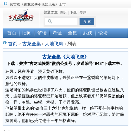
顾雪衣《古龙武侠小说知见录》上市
普通文章
|
图片
|
下载
|
专题
“武侠书库”查缺补漏活动圆满结束
《古龙小说原貌探究》修订版已上市
首页
旧闻
解读
考证
全集
武侠
论坛
首页
>
古龙全集
›
大地飞鹰
›
列表
古龙全集《大地飞鹰》
下载：关注“古龙武侠网”微信公众号，发送编号“948”下载本书。
狂风，风在呼啸，漫天黄砂飞舞。
风砂吹不进这巨大的牛皮帐篷，铁翼正坐在一盏昏暗的羊角灯下，
擦他的铁枪。
这场可怕的风暴已经继续了八天，他们的骆驼队也已被困在这里八
天，连最倔强的骆驼都已开始萎顿，但是铁翼看来却仍然像是他的
枪一样，冷酷、尖锐、笔挺、干净得发亮。
他希望带出来的“铁血三十六骑”也能像他一样，绝不受任何事物的
影响，绝不在任何一种恶劣的环境下屈服，绝对严守纪律，随时保
持警觉，他们已受过他十三年严格训练。