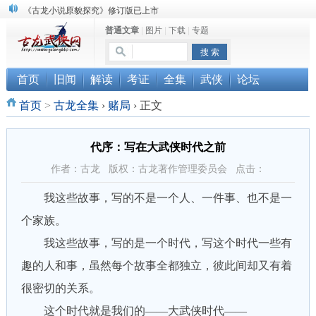
《古龙小说原貌探究》修订版已上市
普通文章
|
图片
|
下载
|
专题
顾雪衣《古龙武侠小说知见录》上市
“武侠书库”查缺补漏活动圆满结束
首页
旧闻
解读
考证
全集
武侠
论坛
首页
>
古龙全集
›
赌局
›
正文
代序：写在大武侠时代之前
作者：古龙 版权：古龙著作管理委员会 点击：
我这些故事，写的不是一个人、一件事、也不是一
个家族。
我这些故事，写的是一个时代，写这个时代一些有
趣的人和事，虽然每个故事全都独立，彼此间却又有着
很密切的关系。
这个时代就是我们的——大武侠时代——