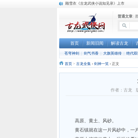
顾雪衣《古龙武侠小说知见录》上市
“武侠书库”查缺补漏活动圆满结束
普通文章
|
《古龙小说原貌探究》修订版已上市
首页
新闻旧闻
解读古龙
苍穹神剑
|
剑气书香
|
大旗英雄传
|
绝代双
首页
>
古龙全集
›
剑神一笑
›
正文
作者：古龙 
高原、黄土、风砂。
黄石镇就在这一片风砂中，一片