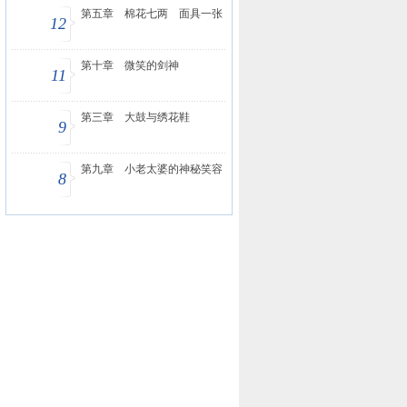
第五章 棉花七两 面具一张
12
第十章 微笑的剑神
11
第三章 大鼓与绣花鞋
9
第九章 小老太婆的神秘笑容
8