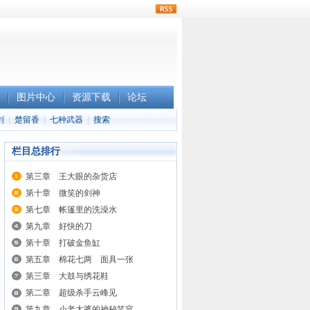
rss
图片中心
资源下载
论坛
剑
|
楚留香
|
七种武器
|
搜索
栏目总排行
第三章 王大眼的杂货店
第十章 微笑的剑神
第七章 帐篷里的洗澡水
第九章 好快的刀
第十章 打破金鱼缸
第五章 棉花七两 面具一张
第三章 大鼓与绣花鞋
第二章 超级杀手云峰见
第九章 小老太婆的神秘笑容