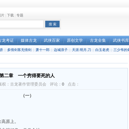
图片
|
下载
|
专题
古龙考证
媒体古龙
武侠百家
原创文学
古龙全集
武侠书库
骄
|
多情剑客无情剑
|
萧十一郎
|
边城浪子
|
天涯.明月.刀
|
白玉老虎
|
三少爷的
第二章 一个穷得要死的人
版权：古龙著作管理委员会 评论：
0
点击：
（一）
高原上。