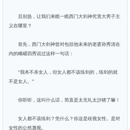
且别急，让我们来瞧一瞧西门大剑神究竟大男子主
义在哪里？
首先，西门大剑神曾对包括他未来的老婆孙秀清在
内的峨嵋四秀说过这样一句话：
“我本不杀女人，但女人都不该练剑的，练剑的就
不是女人。”
你听听，这叫什么话，简直是太无礼太沙猪了嘛！
女人都不该练剑？凭什么？你这是歧视女性。是对
女性的公然蔑视。