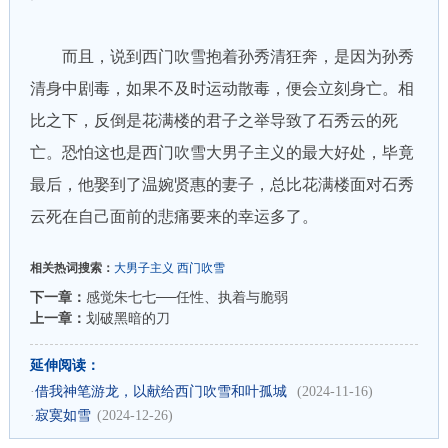
而且，说到西门吹雪抱着孙秀清狂奔，是因为孙秀
清身中剧毒，如果不及时运动散毒，便会立刻身亡。相
比之下，反倒是花满楼的君子之举导致了石秀云的死
亡。恐怕这也是西门吹雪大男子主义的最大好处，毕竟
最后，他娶到了温婉贤惠的妻子，总比花满楼面对石秀
云死在自己面前的悲痛要来的幸运多了。
相关热词搜索：
大男子主义
西门吹雪
下一章：
感觉朱七七──任性、执着与脆弱
上一章：
划破黑暗的刀
延伸阅读：
·
借我神笔游龙，以献给西门吹雪和叶孤城
(2024-11-16)
·
寂寞如雪
(2024-12-26)