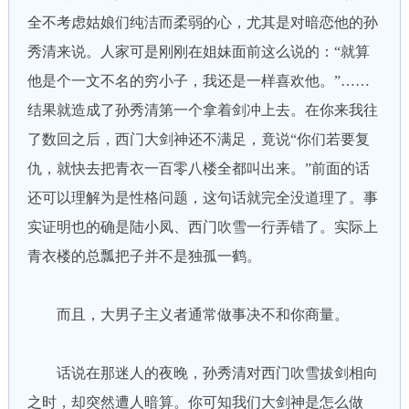
全不考虑姑娘们纯洁而柔弱的心，尤其是对暗恋他的孙
秀清来说。人家可是刚刚在姐妹面前这么说的：“就算
他是个一文不名的穷小子，我还是一样喜欢他。”……
结果就造成了孙秀清第一个拿着剑冲上去。在你来我往
了数回之后，西门大剑神还不满足，竟说“你们若要复
仇，就快去把青衣一百零八楼全都叫出来。”前面的话
还可以理解为是性格问题，这句话就完全没道理了。事
实证明也的确是陆小凤、西门吹雪一行弄错了。实际上
青衣楼的总瓢把子并不是独孤一鹤。
而且，大男子主义者通常做事决不和你商量。
话说在那迷人的夜晚，孙秀清对西门吹雪拔剑相向
之时，却突然遭人暗算。你可知我们大剑神是怎么做