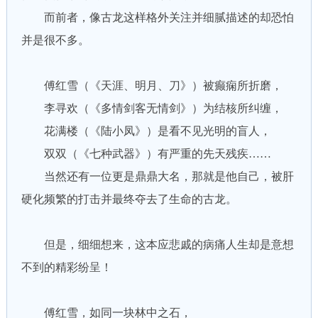
而前者，像古龙这样格外关注并细腻描述的却恐怕
并是很不多。
傅红雪（《天涯、明月、刀》）被癫痫所折磨，
李寻欢（《多情剑客无情剑》）为结核所纠缠，
花满楼（《陆小凤》）是看不见光明的盲人，
双双（《七种武器》）有严重的先天残疾……
当然还有一位更是鼎鼎大名，那就是他自己，被肝
硬化频繁的打击并最终夺去了生命的古龙。
但是，细细想来，这本应悲戚的病痛人生却是意想
不到的精彩纷呈！
傅红雪，如同一块林中之石，