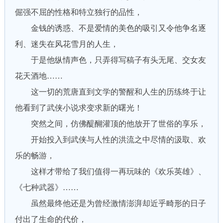
倔强不屈的性格和特立独行的品性，
金钱的诱惑、不是爱情的美色的吸引又令他争名逐
利、迷失在风花雪月的人生，
于是他纵情声色，只弄得写稿子有头无尾、交女友
花天酒地……
这一切的荒唐直到文学的警醒和人生的历练终于让
他看到了武侠小说求变求新的曙光！
突然之间，仿佛醍醐灌顶的他放开了世俗的享乐，
开始投入到武侠与人性的洪流之中尽情的汲取、欢
乐的畅游，
这样才带给了我们值得一再玩味的《欢乐英雄》、
《七种武器》……
虽然最终他还是为曾经激情澎湃却近乎畸形的日子
付出了生命的代价，