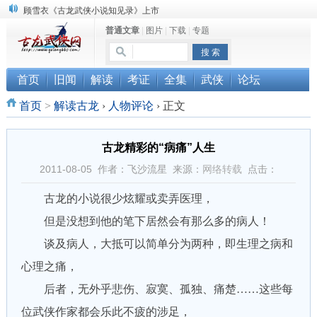
顾雪衣《古龙武侠小说知见录》上市
普通文章
|
图片
|
下载
|
专题
“武侠书库”查缺补漏活动圆满结束
《古龙小说原貌探究》修订版已上市
首页
旧闻
解读
考证
全集
武侠
论坛
首页
>
解读古龙
›
人物评论
›
正文
古龙精彩的“病痛”人生
2011-08-05 作者：飞沙流星 来源：
网络转载
点击：
古龙的小说很少炫耀或卖弄医理，
但是没想到他的笔下居然会有那么多的病人！
谈及病人，大抵可以简单分为两种，即生理之病和
心理之痛，
后者，无外乎悲伤、寂寞、孤独、痛楚……这些每
位武侠作家都会乐此不疲的涉足，