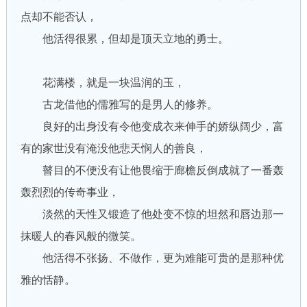
点却不能否认，
他活得很累，但却是顶天立地的勇士。
花满楼，就是一块温润的玉，
古龙借他的儒雅写的是男人的修养。
良好的出身没有令他变成衣来伸手的娇纵阔少，富
有的家世没有淹没他悲天悯人的善良，
瞽目的不便没有让他畏缩于廊檐反倒成就了一番轰
轰烈烈的传奇事业，
淡然的天性又锻造了他处变不惊的坦然和唇边那一
抹暖人的春风般的微笑。
他活得不张扬、不做作，更为难能可贵的是那种优
雅的恬静。