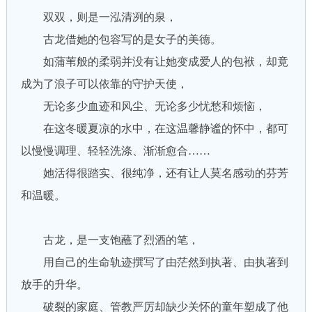
双双，则是一泓清冽的泉，
古龙借她的包容写的是女子的美德。
如蒲苇般的柔弱并没有让她变成爱人的包袱，却竟
成为了浪子可以依靠的守护天使，
无论多少血迹和风尘、无论多少忧愁和烦恼，
在这冬暖夏凉的水中，在这温馨静谧的怀中，都可
以慢慢调理、轻轻洗涤、渐渐愈合……
她活得很踏实、很纯净，还有让人莫名感动的芬芳
和温暖。
古龙，是一支饱蘸了烈酒的笔，
用自己的生命轨迹撰写了由茫然到执著、由执著到
放手的升华。
破裂的家庭、管教严厉却缺少关怀的童年塑成了他