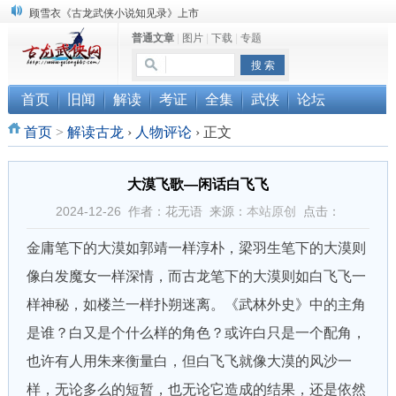
顾雪衣《古龙武侠小说知见录》上市
普通文章
|
图片
|
下载
|
专题
“武侠书库”查缺补漏活动圆满结束
《古龙小说原貌探究》修订版已上市
首页
旧闻
解读
考证
全集
武侠
论坛
首页
>
解读古龙
›
人物评论
›
正文
大漠飞歌—闲话白飞飞
2024-12-26 作者：花无语 来源：
本站原创
点击：
金庸笔下的大漠如郭靖一样淳朴，梁羽生笔下的大漠则
像白发魔女一样深情，而古龙笔下的大漠则如白飞飞一
样神秘，如楼兰一样扑朔迷离。《武林外史》中的主角
是谁？白又是个什么样的角色？或许白只是一个配角，
也许有人用朱来衡量白，但白飞飞就像大漠的风沙一
样，无论多么的短暂，也无论它造成的结果，还是依然