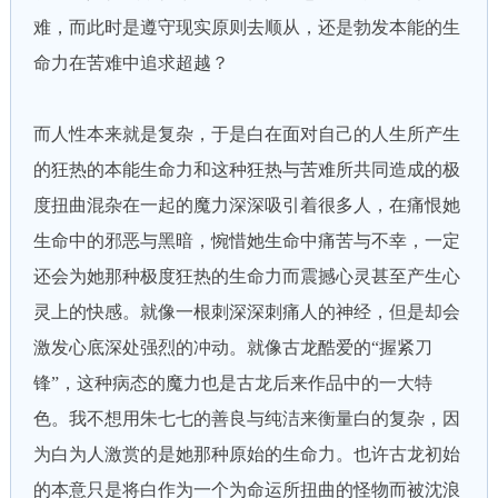
难，而此时是遵守现实原则去顺从，还是勃发本能的生
命力在苦难中追求超越？
而人性本来就是复杂，于是白在面对自己的人生所产生
的狂热的本能生命力和这种狂热与苦难所共同造成的极
度扭曲混杂在一起的魔力深深吸引着很多人，在痛恨她
生命中的邪恶与黑暗，惋惜她生命中痛苦与不幸，一定
还会为她那种极度狂热的生命力而震撼心灵甚至产生心
灵上的快感。就像一根刺深深刺痛人的神经，但是却会
激发心底深处强烈的冲动。就像古龙酷爱的“握紧刀
锋”，这种病态的魔力也是古龙后来作品中的一大特
色。我不想用朱七七的善良与纯洁来衡量白的复杂，因
为白为人激赏的是她那种原始的生命力。也许古龙初始
的本意只是将白作为一个为命运所扭曲的怪物而被沈浪