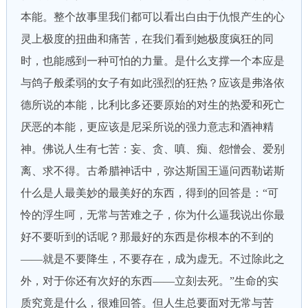
本能。整个故事里我们都可以看出白由于仇恨产生的心
灵上极度的扭曲和痛苦，在我们看到她极度疯狂的同
时，也能感到一种可怕的力量。是什么支撑一个本应是
与鸽子般柔弱的女子有如此强烈的狂热？应该是弗洛依
德所说的本能，比利比多还要原始的对生的热爱和死亡
厌恶的本能，更应该是尼采所说的强力意志和酒神精
神。佛说人生有七苦：妄、贪、嗔、痴、怨憎会、爱别
离、求不得。古希腊神话中，弥达斯国王逼问西勒诺斯
什么是人最美妙的最美好的东西，得到的回答是：“可
怜的浮生呵，无常与苦难之子，你为什么逼我说出你最
好不要听到的话呢？那最好的东西是你根本的不到的
——就是不要降生，不要存在，成为虚无。不过除此之
外，对于你还有次好的东西——立刻去死。”生命的实
质究竟是什么，很难回答。但人生总要面对无常与苦