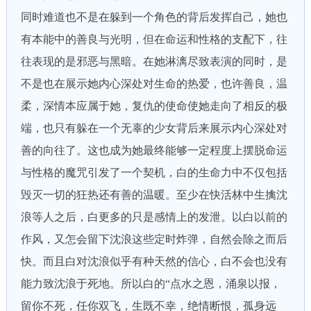
同时难道也不是在躲到一个角色的背后发挥自己，她也
有本能中的善良与光明，但在命运和性格的支配下，往
往表现的是邪恶与黑暗。在她淋漓尽致表演的同时，是
不是也在展示她内心深处对生命的热爱，也许善良，温
柔，深情本应属于她，复仇的使命使她走向了相反的极
端，也只有躲在一个无辜的少女背后来展示内心深处对
善的向往了。这也成为她最终能够一定程度上摆脱命运
与性格的魔咒引发了一个契机，白的生命力中不仅包括
毁灭一切的狂热还有善的温暖。至少在快活林中生擒沈
浪等人之后，白更多的只是感情上的发泄。以白以前的
作风，又怎会留下沈浪这些定时炸弹，自然会除之而后
快。而且白对沈浪似乎有种天然的信心，白不会也没有
能力致沈浪于死地。所以白的“点水之恩，涌泉以报，
留你不死，任你双飞，生既不幸，绝情断恨，孤身远