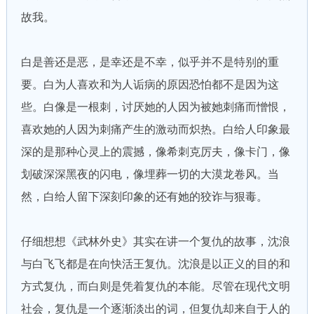
故我。
白是善还是恶，是幸还是不幸，似乎并不是特别的重
要。白为人喜欢和为人诟病的原因恐怕都不是因为这
些。白像是一根刺，讨厌她的人因为被她刺痛而憎恨，
喜欢她的人因为刺痛产生的激动而炽热。白给人印象最
深的是那种心灵上的震撼，像希刺克厉夫，像卡门，像
划破深深黑夜的闪电，像埋葬一切的大漠龙卷风。当
然，白给人留下深刻印象的还有她的狡诈与狠毒。
仔细想想《武林外史》其实在讲一个复仇的故事，沈浪
与白飞飞都是在向快活王复仇。沈浪是以正义的目的和
方式复仇，而白则是凭着复仇的本能。尽管在现代文明
社会，复仇是一个逐渐淡出的词，但复仇却来自于人的