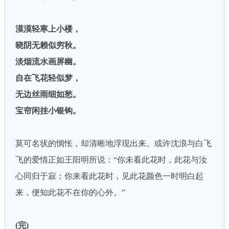
漠漠轻寒上小楼，
晓阴无赖似穷秋。
淡烟流水画屏幽。
自在飞花轻似梦，
无边丝雨细如愁。
宝帘闲挂小银钩。
莫可名状的惆怅，却清晰地浮现出来。或许沈浪与白飞
飞的爱情正如王阳明所说：“你未看此花时，此花与汝
心同归于寂；你来看此花时，见此花颜色一时明白起
来，便知此花不在你的心外。”
(完)