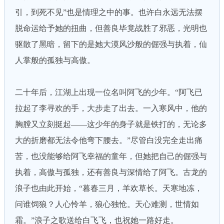
引，到死不见”也是情理之中的事。也许白永远无法摆
脱命运给予她的扭曲，但善良毕竟战胜了邪恶，光明也
驱散了黑暗，留下的是她大漠风沙般的倔强与执着，仙
人掌般的孤独与高傲。
二十年后，江湖上出现一位名叫阿飞的少年。“阿飞已
拉起了李寻欢的手，大步走了出去。一入寒风中，他的
胸膛又立刻挺起——这少年的身子就是铁打的，无论多
大的折磨都无法令他弯下腰去。”尽管白没完全走出痛
苦，也没能够给阿飞幸福的童年，但她把自己的倔强与
执着，高傲与孤独，还有善良与深情给了阿飞。古龙的
浪子也由此开始，“暮春三月，羊欢草长。天寒地冻，
问谁饲狼？人心怜羊，狼心独怆。天心难测，世情如
霜。”浪子之歌送给白飞飞，也祝她一路好走。