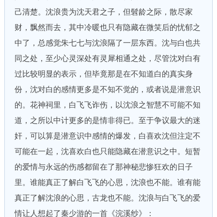
己清楚。沈浪贵为沈天君之子，但髫龄之际，散尽家
财，飘然而去，其中冷暖也只有隐藏在微笑后的忧郁之
中了，总感觉朱七七与沈浪隔了一层东西。沈与白也共
同之处，至少心灵深处有灵犀相通之处，尽管沈对白有
过比较明显的表示，但毕竟那是在不知道白的真实身
份，沈对白的感情更多是不知不觉的，或者说是潜意识
的。花神祠里，白飞飞诈伤，以沈浪之智慧不可能不知
道，之所以中计更多的是情非得已。至于争议最大的迷
奸，可以算是潜意识中感情的爆发，白喜欢沈但注定不
可能在一起，沈喜欢白也只能隐藏在潜意识之中。短暂
的爱情与永远的伤感都留在了那神秘悲惨狂欢的日子
里。谁能真正了解白飞飞的心思，沈浪也不能。谁有能
真正了解沈浪的心思，古龙也不能。沈浪与白飞飞的爱
情让人想起了秦少游的一首《浣溪纱》：