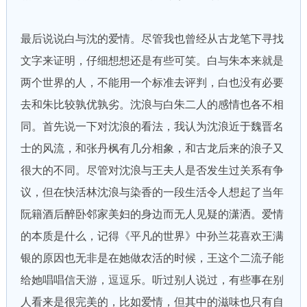
最后说说白与沈的爱情。尽管我也曾经从古龙笔下寻找
文字来证明，仔细想想还是有些可笑。白与朱本来就是
两个世界的人，不能用一个标准去评判，白也没有必要
去和朱比较孰优孰劣。沈浪与白朱二人的感情也各不相
同。首先说一下对沈浪的看法，我认为沈浪近于魏晋名
士的风流，和张丹枫有几分相象，和古龙后来的浪子又
很大的不同。尽管对沈浪与王夫人是否发生过关系有争
议，但在快活林沈浪与染香的一段生活令人想起了当年
阮籍酒后醉卧邻家美妇的身边而无人见疑的潇洒。爱情
的本质是什么，记得《平凡的世界》中孙兰花喜欢王满
银的原因也无非是在她做农活的时候，王这个二流子能
给她唱唱信天游，逗逗乐。听过别人说过，有些事在别
人看来是很完美的，比如爱情，但其中的滋味也只有自