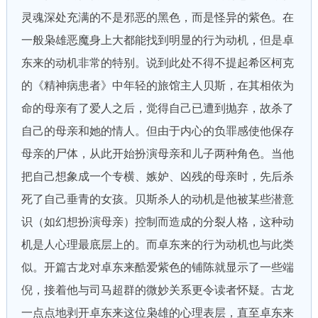
灵魂深处充满的不是邪恶的黑色，而是怪异的紫色。在
一般枭雄恶魔身上大都能找到明显的行为动机，但是卓
东来的动机非常的特别。说到此处不得不提起希区柯克
的《精神病患者》中年轻的旅馆主人贝斯，在其相依为
命的母亲有了爱人之后，觉得自己已遭到抛弃，故杀了
自己的母亲和她的情人。但由于内心的负罪感使他保存
母亲的尸体，从此开始扮演母亲和儿子两种角色。当他
把自己想象成一个专横、嫉妒、凶残的母亲时，先后杀
死了自己垂青的女孩。贝斯杀人的动机是他被某些潜意
识（如幻想扮演母亲）控制而造成的分裂人格，这种动
机是人心理最底层上的。而卓东来的行为动机也与此类
似。开篇古龙对卓东来酷爱紫色的铺陈就显示了一些端
倪，接着他与司马超群的微妙关系更令读者怀疑。古龙
一点点地剥开卓东来这位枭雄的心理表层，直至卓东来