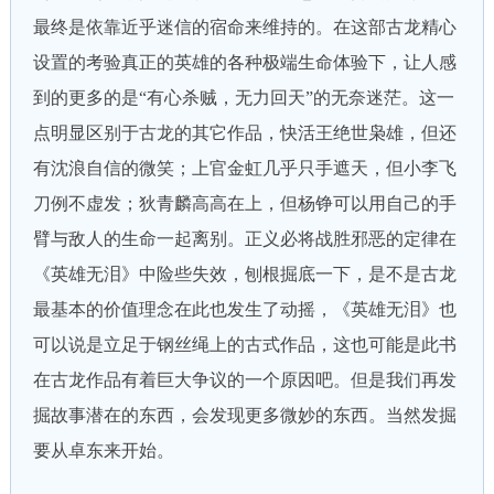
最终是依靠近乎迷信的宿命来维持的。在这部古龙精心
设置的考验真正的英雄的各种极端生命体验下，让人感
到的更多的是“有心杀贼，无力回天”的无奈迷茫。这一
点明显区别于古龙的其它作品，快活王绝世枭雄，但还
有沈浪自信的微笑；上官金虹几乎只手遮天，但小李飞
刀例不虚发；狄青麟高高在上，但杨铮可以用自己的手
臂与敌人的生命一起离别。正义必将战胜邪恶的定律在
《英雄无泪》中险些失效，刨根掘底一下，是不是古龙
最基本的价值理念在此也发生了动摇，《英雄无泪》也
可以说是立足于钢丝绳上的古式作品，这也可能是此书
在古龙作品有着巨大争议的一个原因吧。但是我们再发
掘故事潜在的东西，会发现更多微妙的东西。当然发掘
要从卓东来开始。