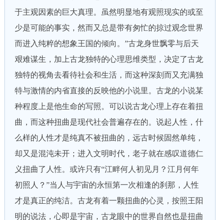
于主观因素的巨大真理。虽然明显地有观照现实的或至
少是可能的事实，然而又总是带有匆忙的掠过观念世界
而进入纯粹的想象王国的倾向。”古龙身世飘零与后天
艰难谋生，加上古龙独特的心理思维类型，决定了古龙
独特的视角去看待社会和生活，而这种深刻而又充满独
特与激情的内省直接的反映他的小说里。古龙的小说某
种程度上是他生命的写照。可以说古龙心理上存在着扭
曲，而这种扭曲是现代社会普遍存在的。说起人性，什
么样的人性才是纯真不被扭曲的，远古时候固然单纯，
却又是混沌未开；进入文明时代，老子就在感叹道德仁
义扭曲了人性。或许只有“江畔何人初见月？江月何年
初照人？”当人与宇宙的永恒第一次相逢的刹那，人性
才是真正的纯洁。古龙有着一颗扭曲的心灵，按照王阳
明的说法，心即是宇宙，古龙眼中的世界自然也是扭曲