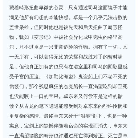
藏着畸形扭曲卑微的心灵，只有通过司马这面镜子才能
满足他所有幻想的本能快感。卓是一个几乎无法击败的
盖世枭雄，但同时他也是被先天和后天扭曲了畸形怪
物，犹如《变形记》中被社会异化成甲壳虫的格里高
尔，只不过卓是一只非常危险的怪物。拥有了一切，又
一无所有，可以获得无比的荣耀和战胜对手的暂时满
足，但他真正拥有的也只有在浴室里和司马的阴影里感
受子宫的压迫。《加勒比海盗》鬼盗船上们不老不死的
骷髅们，那个残忍疯狂的杰克船长一直渴望吃到却至死
也没能咬上一口的苹果。卓东来又何尝不是这样的骷
髅？从古龙的笔下隐隐能感受到对卓东来的些许怜悯和
更复杂的感情。最终卓东来死于“泪痕”剑下，也是一种
寓意，宝剑上的缺憾伴随着宿命的实现而消失，卓东来
一直渴望摆脱的畸形也许通过死亡得到矫正。死亡是卓