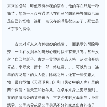
东来的必然，即使没有神秘的宿命，他的存在只是一种
痛苦，想象一只仅有通过活在司马的阴影来补偿畸形满
足自己的怪物，连那一点仅存的满足都失去了，死亡是
卓东来的宿命。
古龙对卓东来有种微妙的感情，一面展示的阴险毒
辣，一面在发掘卓的畸形心理时似乎有些共鸣，甚至投
射了自己的影子。古龙一贯塑造病态人格，从沈浪开始
算起，李寻欢，萧十一郎，傅红雪。。。可以列出一连
串的古龙笔下的大人物。除此之外，还有一些变态人
物，最典型如《天涯明月刀》和《风铃中的刀声》里的
两个侏儒：苗天王和牧羊儿。在卓东来身上更寻觅到古
龙的灵魂深处的某些东西。古龙少年时父母离异，身世
飘零。父母离异或是父母关系不好的家庭出身的孩子，