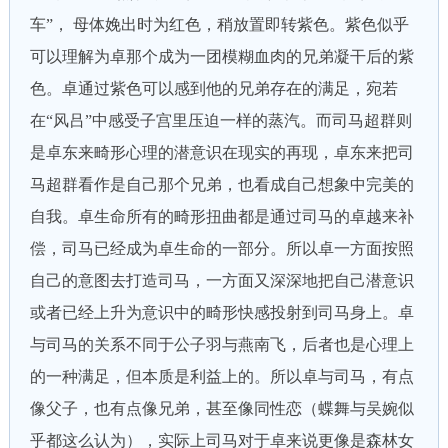
车”， 母体娩出时为红色，稍放置即转紫色。紫色似乎
可以理解为卓那个成为一团模糊血肉的兄弟凝干后的紫
色。卓通过紫色可以感到他的兄弟存在的满足，宛若
在“风吕”中感受子宫里压迫一样的蒸汽。而司马超群则
是卓东来畸形心理的潜意识在现实的再现，卓东来把司
马超群看作是自己那个兄弟，也看成自己想象中完美的
自我。卓生命所有的畸形扭曲都是通过司马的卓越来补
偿，司马已经成为卓生命的一部分。所以卓一方面按照
自己的意图去打造司马，一方面又深深地把自己潜意识
或者已经上升为意识中的畸形快感投射到司马身上。卓
与司马的关系不同于公子羽与燕南飞，后者也是心理上
的一种满足，但本质是利益上的。所以卓与司马，有点
像父子，也有点像兄弟，甚至像同性恋（蝶舞与吴婉似
乎都这么认为），实际上司马对于卓来说更像是森林女