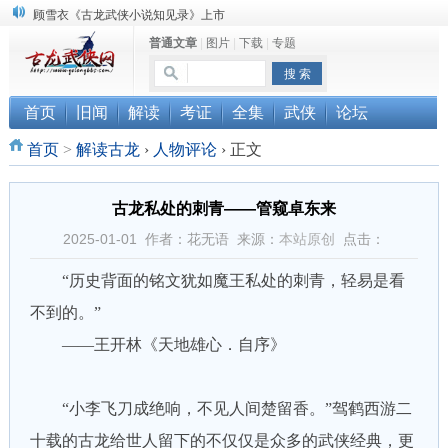
“武侠书库”查缺补漏活动圆满结束
普通文章
|
图片
|
下载
|
专题
《古龙小说原貌探究》修订版已上市
顾雪衣《古龙武侠小说知见录》上市
首页
旧闻
解读
考证
全集
武侠
论坛
首页
>
解读古龙
›
人物评论
›
正文
古龙私处的刺青——管窥卓东来
2025-01-01 作者：花无语 来源：
本站原创
点击：
“历史背面的铭文犹如魔王私处的刺青，轻易是看
不到的。”
——王开林《天地雄心．自序》
“小李飞刀成绝响，不见人间楚留香。”驾鹤西游二
十载的古龙给世人留下的不仅仅是众多的武侠经典，更