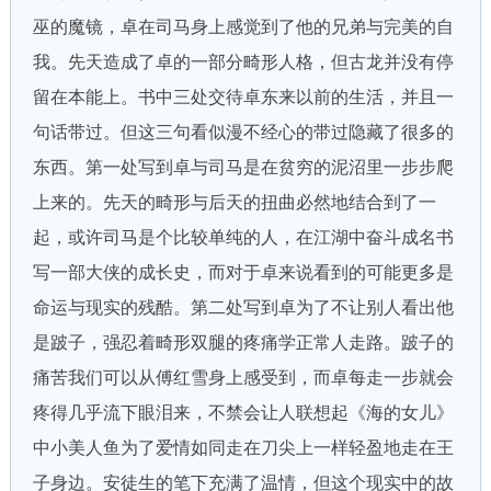
巫的魔镜，卓在司马身上感觉到了他的兄弟与完美的自
我。先天造成了卓的一部分畸形人格，但古龙并没有停
留在本能上。书中三处交待卓东来以前的生活，并且一
句话带过。但这三句看似漫不经心的带过隐藏了很多的
东西。第一处写到卓与司马是在贫穷的泥沼里一步步爬
上来的。先天的畸形与后天的扭曲必然地结合到了一
起，或许司马是个比较单纯的人，在江湖中奋斗成名书
写一部大侠的成长史，而对于卓来说看到的可能更多是
命运与现实的残酷。第二处写到卓为了不让别人看出他
是跛子，强忍着畸形双腿的疼痛学正常人走路。跛子的
痛苦我们可以从傅红雪身上感受到，而卓每走一步就会
疼得几乎流下眼泪来，不禁会让人联想起《海的女儿》
中小美人鱼为了爱情如同走在刀尖上一样轻盈地走在王
子身边。安徒生的笔下充满了温情，但这个现实中的故