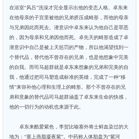
在浴室“风吕”洗澡才完全显示出他的变态人格。卓东来
在他母亲的子宫里被他的兄弟挤压成畸形，而他的母亲
与兄弟因此而死去。潜意识中卓东来认为他自己是罪恶
的，因为母亲和兄弟因他而死。卓先天的畸形造成了卓
潜意识中自己是被上天惩罚的产物，所以他渴望找到一
个替代品，替代他不曾存在的兄弟，也是他想象中完美
的自我。而司马超群就是卓东来想象的兄弟和完美的自
我，他通过把司马塑造成标准的英雄，完成了一种“移
情”来弥补他心理和生理上的畸形。那个不曾存在的兄
弟和意象的替代品司马超群涵盖了卓东来生命的快感，
他的一切行为的动机也来源于此。
卓东来酷爱紫色，李贺比喻塞外将士鲜血染过的大
地为：“塞上燕脂凝夜紫”。中药称人体胎盘为“紫河