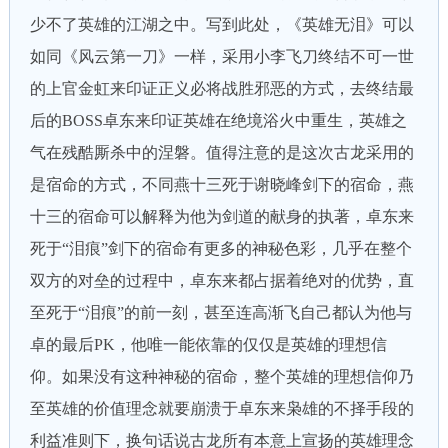
少不了英雄的江湖之中。写到此处，《英雄无泪》可以
如同《风云第一刀》一样，采用小李飞刀终结不可一世
的上官金虹来印证正义必将战胜邪恶的方式，去终结最
后的BOSS卓东来印证英雄在绝境浴火中重生，英雄之
气在残酷厮杀中的涅磐。值得注意的是这次古龙采用的
是宿命的方式，不同燕十三死于谢晓峰剑下的宿命，燕
十三的宿命可以解释为他为剑道的献身的执著，卓东来
死于“泪痕”剑下的宿命有更多的神秘色彩，几乎在整个
双方的对垒的过程中，卓东来都占据着绝对的优势，直
至死于“泪痕”的前一刻，甚至连高渐飞自己都认为他与
卓的最后PK，他唯一能依靠的仅仅是英雄的理想信
仰。如果没有这种神秘的宿命，整个英雄的理想信仰乃
至英雄的价值理念就要崩溃于卓东来枭雄的不择手段的
利益准则下，换句话说古龙所有本意上宣扬的英雄理念