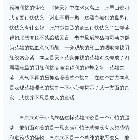
德与利益的悖论。《倚天》中在冰火岛上，张翠山说习
武者要行侠仗义，谢逊不屑一顾，这黑白颠倒的世界行
侠仗义有什么好。张想起自己的俞三行侠仗义半生却落
得如此凄惨也不禁黯然无言。书中最后朱猛与司马超群
为英雄的热血意气而战，一旁观战的死士的咽喉却被阴
险绞索套紧，本应是天下英豪仰视的英雄对决却成了四
周黑暗里的阴险利益者渔翁得利的鹤蚌之争。英雄失
落，意气不再的压抑迷漫着整个故事，在这个古龙本意
是表现英雄理念的故事一不小心却揭示了某一方面的真
实。武侠并不只是成人的童话。
卓东来对于小高朱猛这样英雄来说是一个可怕的噩
梦，他们面对着的是一只充满可怕智慧却没有人类感情
和道德感的怪物。卓东来不是一个单纯的邪恶魔鬼，他