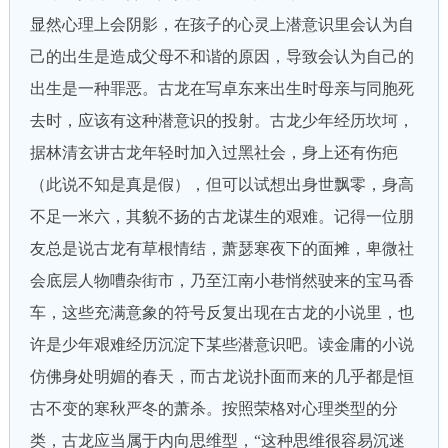
显然心理上会阴影，在孩子的心灵上潜意识里会认为自
己的出生是造成父母不和谐的原因，导致会认为自己的
出生是一种罪恶。古龙在写卓东来出生时母亲与同胞死
去时，应该有这种潜意识的投射。古龙少年经历坎坷，
据林清玄讲古龙年轻时加入过黑社会，身上还有伤疤
（此说不知是真是假），但可以试想出身世飘零，身高
不足一米六，其貌不扬的古龙谋生的艰难。记得一位朋
友总是说古龙有草根情结，萧瑟寒夜下的面摊，卑微社
会底层人物嘈杂街市，乃至江南小巷悄然驶来的宝马香
车，这些充满意象的符号反复出现在古龙的小说里，也
许是少年艰难经历沉淀下某些潜意识吧。读金庸的小说
仿佛身处明媚的春天，而古龙说扑面而来的几乎都是恒
古不变的寒秋严冬的萧杀。按照荣格对心理类型的分
类，古龙应当属于内向思维型，“这种思维很容易沉迷