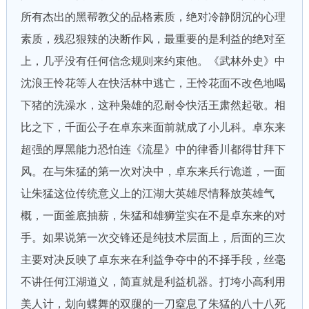
所有杰出的黑帮教父的品格素质，绝对冷静阴沉的心理
素质，残忍狠辣的决断作风，最重要的是利益的绝对至
上，几乎没有任何信念规则来约束他。《武林外史》中
沈浪王怜花等人在快活林中逃亡，王怜花面不改色地喝
下猪的洗澡水，这种枭雄的忍耐令快活王肃然起敬。相
比之下，千面公子在卓东来面前就成了小儿科。卓东来
超强的厚黑能力恐怕连《流星》中的律香川都得甘拜下
风。在与朱猛的第一次对决中，卓东来兵行诡道，一面
让朱猛这位传统意义上的江湖大英雄尽情释放英雄气
概，一面釜底抽薪，朱猛和雄狮堂实在不是卓东来的对
手。如果说第一次交锋还是纯技术层面上，后面的三次
主要对决反映了卓东来在利益争夺中的不择手段，丝毫
不讲任何江湖道义，简直就是利益机器。打垮小高利用
美人计，划向蝶舞的双腿的一刀窒息了朱猛的八十八死