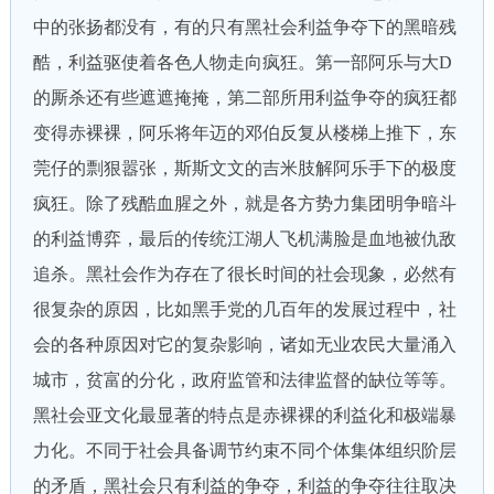
中的张扬都没有，有的只有黑社会利益争夺下的黑暗残
酷，利益驱使着各色人物走向疯狂。第一部阿乐与大D
的厮杀还有些遮遮掩掩，第二部所用利益争夺的疯狂都
变得赤裸裸，阿乐将年迈的邓伯反复从楼梯上推下，东
莞仔的剽狠嚣张，斯斯文文的吉米肢解阿乐手下的极度
疯狂。除了残酷血腥之外，就是各方势力集团明争暗斗
的利益博弈，最后的传统江湖人飞机满脸是血地被仇敌
追杀。黑社会作为存在了很长时间的社会现象，必然有
很复杂的原因，比如黑手党的几百年的发展过程中，社
会的各种原因对它的复杂影响，诸如无业农民大量涌入
城市，贫富的分化，政府监管和法律监督的缺位等等。
黑社会亚文化最显著的特点是赤裸裸的利益化和极端暴
力化。不同于社会具备调节约束不同个体集体组织阶层
的矛盾，黑社会只有利益的争夺，利益的争夺往往取决