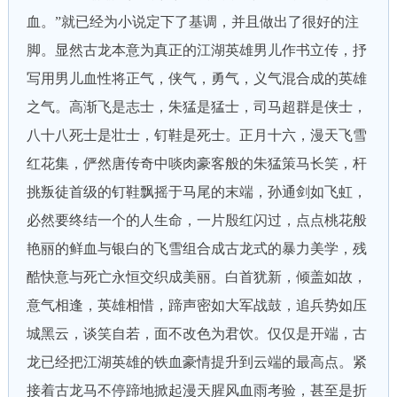
血。”就已经为小说定下了基调，并且做出了很好的注
脚。显然古龙本意为真正的江湖英雄男儿作书立传，抒
写用男儿血性将正气，侠气，勇气，义气混合成的英雄
之气。高渐飞是志士，朱猛是猛士，司马超群是侠士，
八十八死士是壮士，钉鞋是死士。正月十六，漫天飞雪
红花集，俨然唐传奇中啖肉豪客般的朱猛策马长笑，杆
挑叛徒首级的钉鞋飘摇于马尾的末端，孙通剑如飞虹，
必然要终结一个的人生命，一片殷红闪过，点点桃花般
艳丽的鲜血与银白的飞雪组合成古龙式的暴力美学，残
酷快意与死亡永恒交织成美丽。白首犹新，倾盖如故，
意气相逢，英雄相惜，蹄声密如大军战鼓，追兵势如压
城黑云，谈笑自若，面不改色为君饮。仅仅是开端，古
龙已经把江湖英雄的铁血豪情提升到云端的最高点。紧
接着古龙马不停蹄地掀起漫天腥风血雨考验，甚至是折