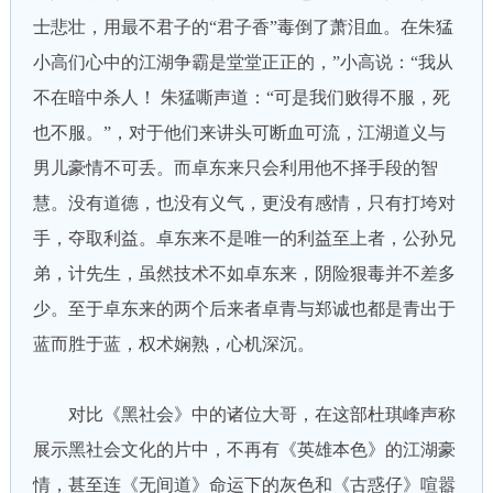
士悲壮，用最不君子的“君子香”毒倒了萧泪血。在朱猛
小高们心中的江湖争霸是堂堂正正的，”小高说：“我从
不在暗中杀人！ 朱猛嘶声道：“可是我们败得不服，死
也不服。”，对于他们来讲头可断血可流，江湖道义与
男儿豪情不可丢。而卓东来只会利用他不择手段的智
慧。没有道德，也没有义气，更没有感情，只有打垮对
手，夺取利益。卓东来不是唯一的利益至上者，公孙兄
弟，计先生，虽然技术不如卓东来，阴险狠毒并不差多
少。至于卓东来的两个后来者卓青与郑诚也都是青出于
蓝而胜于蓝，权术娴熟，心机深沉。
对比《黑社会》中的诸位大哥，在这部杜琪峰声称
展示黑社会文化的片中，不再有《英雄本色》的江湖豪
情，甚至连《无间道》命运下的灰色和《古惑仔》喧嚣