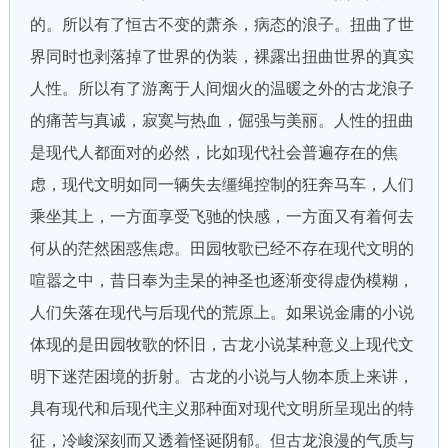
的。所以有了恒古不变的萧杀，病态的浪子。扭曲了世
界同时也剥落掉了世界的伪装，裸露出扭曲世界的真实
人性。所以有了游离于人间烟火的温暖之外的古龙浪子
的痛苦与真诚，寂寞与热血，倔强与美丽。人性的扭曲
是现代人都面对的必然，比如现代社会普遍存在的焦
虑，现代文明如同一辆失去缰绳控制的狂奔马车，人们
乘坐其上，一方面享受飞驰的快感，一方面又有着何去
何从的茫然困惑焦虑。田园牧歌已经不存在现代文明的
喧嚣之中，昔日奉为圭杲的神圣也逐渐变得虚伪模糊，
人们失落在现代与后现代的荒原上。如果说金庸的小说
体现的是田园牧歌的怀旧，古龙小说某种意义上现代文
明下迷茫困境的折射。古龙的小说与人物本质上来讲，
具有现代和后现代主义那种面对现代文明所呈现出的特
征，冷峻深刻而又透着怪诞阴郁。但古龙浪漫的气质与