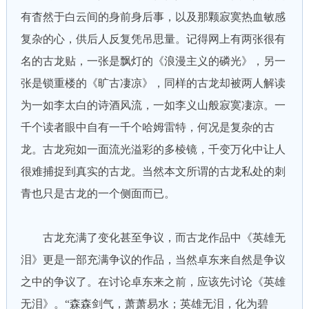
有杳然于白云间的身前身后事，以及那颗寂寞热血敏感
复杂的心，供后人反复凭吊思量。记得网上有两张很有
名的古龙贴，一张是飘灯的《浪漫主义的磷光》，另一
张是锁重楼的《旷古凄凉》，同样的古龙却被两人解读
为一如李太白的诗酒风流，一如李义山般寂寞凄凉。一
千个读者眼中自有一千个哈姆雷特，何况是复杂的古
龙。古龙宛如一面流光溢彩的多棱镜，千变万化中让人
很难捕捉到真实的古龙。当然本文所谓的古龙私处的刺
青也只是古龙的一个侧面而已。
古龙充满了变化甚至争议，而古龙作品中《英雄无
泪》更是一部充满争议的作品，当然卓东来自然是争议
之中的争议了。在讨论卓东来之前，应该先讨论《英雄
无泪》。“森森剑气，萧萧易水；英雄无泪，化为碧