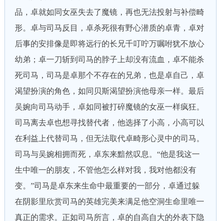
品，卓就如同女巫失去了魔镜，再也无法投射与补偿畸
形。卓与司马反目，卓杀死很有野心潜质的卓青，卓对
后事的安排像是即将远行的长兄千叮咛万嘱咐犹不放心
幼弟；卓一刀斩到司马的脖子上却没有流血，卓不能杀
死司马，司马是卓那个不存在的兄弟，也是卓自己，卓
渴望扮演的角色，如同贝斯渴望扮演他母亲一样。最后
吴婉向司马动手，卓如同被打碎魔镜的女巫一样疯狂。
司马离去卓也想寻找替代者，他选择了小高，小高可以
在利益上代替司马，但无法取代卓畸形心灵中的司马。
司马与吴婉相拥而死，卓东来黯然叹息。“他是我这一
生中唯一的朋友，不管他怎么样对我，我对他都没有
变。”司马是卓东来生命中最重要的一部分，卓通过躲
在阴影里欣赏司马的英雄完美来满足他空洞生命里唯一
真正的需求。正如司马所言，卓的自高自大的外表下隐