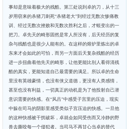
事却是意味着极大的残酷。第三处说到卓的刀，从十三
岁用窃来的杀猪刀刺死“杀猪老大”到经过无数次惨痛教
训、经过无数次挫败和无数次胜利之后，才蜕变出的一
把刀。卓先天的畸形固然是常人所没有，后天经历的复
杂与残酷也是很少人能有的。在这样的熔炉里炼出的卓
东来才会如此的可怕，而另一方面后天复杂残酷的经历
进一步扭曲着他先天的畸形，让他更能比别人看得清残
酷的真实，更能知道自己最需要的满足。所以卓的生命
里没有英雄豪情，也没有侠义道德，更没有人类感情，
甚至也没有利益，一切真正的动机是为了他投射自己潜
意识需要的快感。在“风吕”中感受子宫里的压迫，现实
中躲在司马的阴影里感受类似子宫压迫的快感。一旦他
的这种快感被干扰破坏，卓就会如同受伤而又冷静的野
兽去撕咬每一个侵犯者。当司马不再甘心当卓的替代