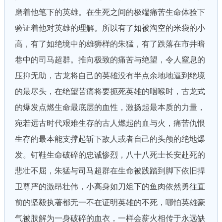
磨着他笔下的英雄。在生死之间的极端痛苦生命体验下
验证着他对英雄的理解。所以有了如被淘空的米袋的小
高，有了如绝境中的雄狮样的朱猛，有了跌落在市井暗
巷中的司马超群。推向极致的痛苦与绝望，令人窒息的
压抑无助，古龙将自己的英雄没有半点余地地逼到绝境
的最尽头，在绝望苦痛将要扼死英雄的咽喉时，古龙式
的爆发点燃生命最底层的血性，激扬起最本质的力量，
宛若远古时代艰难生存的古人燃起的血与火，痛苦仇恨
生存的最本能支撑起斩下敌人或者自己的头颅的绝地爆
发。钉鞋生命破碎的忠诚惨烈，八十八死士长安赴死的
悲壮不屈，朱猛与司马超群在生命被践踏到脚下依旧捍
卫尊严的激昂壮伟，小高身如刀俎下的鱼肉依然勇往直
前的坚毅执著都无一不在证明英雄的不死，哪怕英雄豪
气被肢解为一身破碎的血衣，一样会薪火相传于永远缺