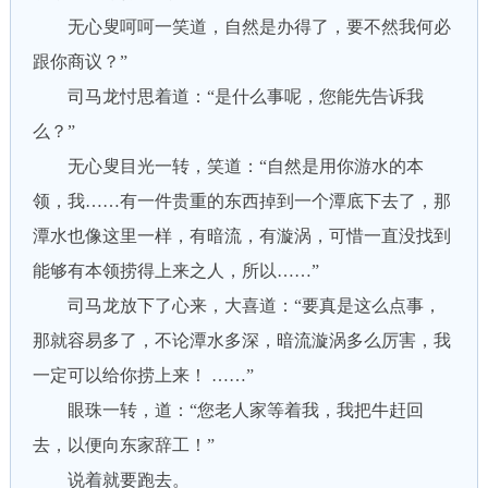
无心叟呵呵一笑道，自然是办得了，要不然我何必
跟你商议？”
司马龙忖思着道：“是什么事呢，您能先告诉我
么？”
无心叟目光一转，笑道：“自然是用你游水的本
领，我……有一件贵重的东西掉到一个潭底下去了，那
潭水也像这里一样，有暗流，有漩涡，可惜一直没找到
能够有本领捞得上来之人，所以……”
司马龙放下了心来，大喜道：“要真是这么点事，
那就容易多了，不论潭水多深，暗流漩涡多么厉害，我
一定可以给你捞上来！ ……”
眼珠一转，道：“您老人家等着我，我把牛赶回
去，以便向东家辞工！”
说着就要跑去。