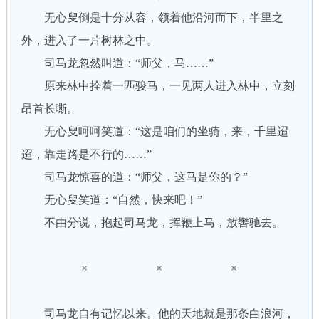
无心叟倒是十分从容，领着他沿河而下，半里之
外，进入了一片树林之中。
司马龙忽然叫道：“师父，马……”
原来林中拴着一匹骏马，一见两人进入林中，立刻
昂首长嘶。
无心叟呵呵笑道：“这是咱们的坐骑，来，千里迢
迢，靠走路是不行的……”
司马龙惊喜的道：“师父，这马是你的？”
无心叟笑道：“自然，快来吧！”
不由分说，抱起司马龙，挥鞭上马，放辔驰去。
× × ×
司马龙自有记忆以来。他的天地就是那条白浪河，