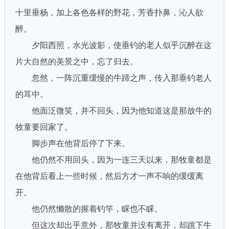
十里垂杨，加上各色各样的野花，芳香扑鼻，沁人欲
醉。
夕阳西照，水光波影，使垂钓的老人似乎沉醉在这
片大自然的美景之中，忘了归去。
忽然，一阵沉重缓慢的牛蹄之声，传入那垂钓老人
的耳中。
他面泛微笑，并不回头，因为他知道这是那放牛的
牧童要回家了。
脚步声在他背后停了下来。
他仍然不用回头，因为一连三天以来，那牧童都是
在他背后看上一些时候，然后方才一声不响的缓缓离
开。
他仍然懒散的握着钓竿，睬也不睬。
但这次却出乎意外，那牧童并没有离开，却跳下牛