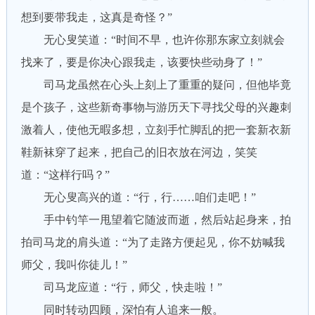
想到要带我走，这真是奇怪？”
无心叟笑道：“时间不早，也许你那东家立刻就会
找来了，要是你决心跟我走，该要快些动身了！”
司马龙虽然在心头上刻上了重重的疑问，但他毕竟
是个孩子，这些新奇事物与游历天下寻找父母的兴趣刺
激着人，使他无暇多想，立刻手忙脚乱的把一套新衣新
鞋新袜穿了起来，把自己的旧衣放在河边，笑笑
道：“这样行吗？”
无心叟高兴的道：“行，行……咱们走吧！”
手中钓竿一甩望着它随波而逝，然后站起身来，拍
拍司马龙的肩头道：“为了走路方便起见，你不妨喊我
师父，我叫你徒儿！”
司马龙应道：“行，师父，快走啦！”
同时转动四顾，深怕有人追来一般。