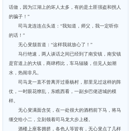
话做，因为江湖上的坏人太多，有的是土匪强盗和拐人
的骗子！”
司马龙连连点头道：“我知道，师父，我一定听你
的话！”
无心叟颔首道：“这样我就放心了！”
马行绝速，两人谈话之间已经到了南安镇，南安镇
是官道上的大镇，商肆栉比，车马辐辏，但见人如潮
水，热闹非凡。
司马龙一直不曾离开过垂杨村，那里见过这样的阵
仗，一时眼花缭乱，东瞧西看，一副乡巴佬进城的模
样。
无心叟满面含笑，在一处很大的酒档前下马，将马
缰交给小二，立刻领着司马龙大步上楼。
酒楼上座客拥挤，各色人等皆有，无心叟点了几样