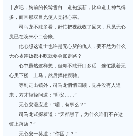
十岁吧，胸前的长髯雪白，道袍簇新，比单道士神气得
多，而且那双目光使人觉得心寒。
司马龙不敢多看，赶忙把视线收了回来，只见无心
叟已在唤来小二会账。
他心想这道士也许是无心叟的仇人，要不然为什么
无心叟连饭都不吃就要会账走路？
心中虽然这样想，但却不敢开口多话，连忙跟着无
心叟下楼，上马，然后挥鞭疾驰。
等到走出镇外，司马龙悄悄四顾，见并没有人追
来，方才轻轻问道：“师父……”
无心叟漫应道：“嗯，有事么？”
司马龙试探着道：“天都黑了，为什么咱们不在这
镇上落店？”
无心叟一笑道：“你困了？”