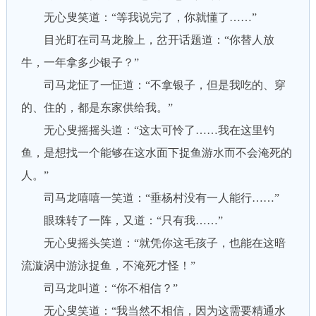
无心叟笑道：“等我说完了，你就懂了……”
目光盯在司马龙脸上，岔开话题道：“你替人放
牛，一年拿多少银子？”
司马龙怔了一怔道：“不拿银子，但是我吃的、穿
的、住的，都是东家供给我。”
无心叟摇摇头道：“这太可怜了……我在这里钓
鱼，是想找一个能够在这水面下捉鱼游水而不会淹死的
人。”
司马龙嘻嘻一笑道：“垂杨村没有一人能行……”
眼珠转了一阵，又道：“只有我……”
无心叟摇头笑道：“就凭你这毛孩子，也能在这暗
流漩涡中游泳捉鱼，不淹死才怪！”
司马龙叫道：“你不相信？”
无心叟笑道：“我当然不相信，因为这需要精通水