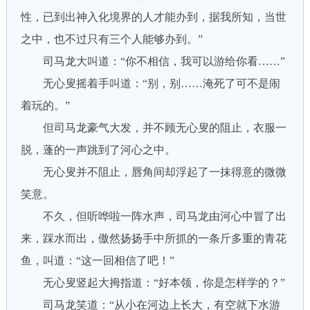
性，已到出神入化境界的人才能办到，据我所知，当世
之中，也不过只有三个人能够办到。”
司马龙大叫道：“你不相信，我可以游给你看……”
无心叟摇着手叫道：“别，别……淹死了可不是闹
着玩的。”
但司马龙豪气大发，并不顾无心叟的阻止，衣服一
脱，蓬的一声跳到了河心之中。
无心叟并不阻止，唇角间却浮起了一抹得意的微微
笑意。
不久，但听哗啦一阵水声，司马龙由河心中冒了出
来，踩水而出，傲然扬扬手中所抓的一条斤多重的青花
鱼，叫道：“这一回相信了吧！”
无心叟竖起大拇指道：“好本领，你是怎样学的？”
司马龙笑道：“从小在河边上长大，有空就下水游