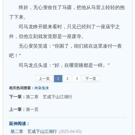
终於，无心叟收住了马疆，把他从马背上轻轻的抱
了下来。
司马龙睁开眼来看时，只见已经到了一座庙宇之
外，但他立刻就发觉那是一座废寺。
无心叟笑笑道：“你困了，咱们就在这里凑付一夜
吧！”
司马龙点头道：“好，在哪里睡都是一样。”
上一页
1
2
3
下一页
相关热词搜索：
神枭鬼侠
下一章：
第二章 艺成下山江湖行
上一章：
第一页
延伸阅读：
·
第二章 艺成下山江湖行
(2025-04-05)