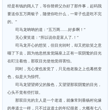
经是有钱的阔人了，等你替师父办好了那件事，起码我
要送你五万两银子，随便你吃什么，一辈子也是吃不完
的。”
司马龙呐呐的道：“五万两……好多啊！”
无心叟笑道：“所以说你是富人了.！”
司马龙开心的想笑，但目光转时，却又把欲笑之意
咽了下去，因为他忽然发觉隔座上正有一双阴鸷的目光
在盯注着他，那双目光使他觉得害怕。
同时，无心叟也发觉了，只见他老脸之上也蓦然变
色，似是大为惊愕。
司马龙望望师父的脸色，又望望那双阴鸷的目光，
心头不觉有些打鼓。
那双目光的主人是一个老道，就像常到垂杨村化缘
的单道士一样，只不过这道士的年纪很老，大概有七八