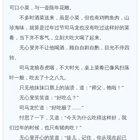
可口小菜，与一壶陈年花雕。
不多时酒菜送来，虽是小菜，但也有鸡鸭鱼肉，山
珍海味，就算是过年过节司马龙也没有吃过这样好的菜
肴，当下并不客气，立刻大吃大喝了起来。
无心叟并不让他喝酒，顾自自斟自酌，目光不停四
转。
司马龙狼吞虎咽，不大时光，桌上菜肴已像风扫落
叶一般，吃去了十之八九。
只见他抹抹口唇上的油渍，道：“师父，饱啦！”
无心叟笑笑道：“好吃么？”
司马龙忙道：“好吃极了……”
忖思了一下，又道：“今天为什么吃得这样好，我
们过年的时候，也只有猪肉吃！”
无心叟开心的笑道：“徒儿，记住，你从现在起已