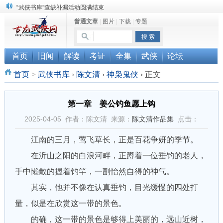
“武侠书库”查缺补漏活动圆满结束
普通文章
|
图片
|
下载
|
专题
《古龙小说原貌探究》修订版已上市
顾雪衣《古龙武侠小说知见录》上市
首页
旧闻
解读
考证
全集
武侠
论坛
首页
>
武侠书库
›
陈文清
›
神枭鬼侠
›
正文
第一章 姜公钓鱼愿上钩
2025-04-05 作者：陈文清 来源：
陈文清作品集
点击：
江南的三月，莺飞草长，正是百花争妍的季节。
在沂山之阳的白浪河畔，正蹲着一位垂钓的老人，
手中懒散的握着钓竿，一副怡然自得的神气。
其实，他并不像在认真垂钓，目光缓慢的四处打
量，似是在欣赏这一带的景色。
的确，这一带的景色是够得上美丽的，远山近树，