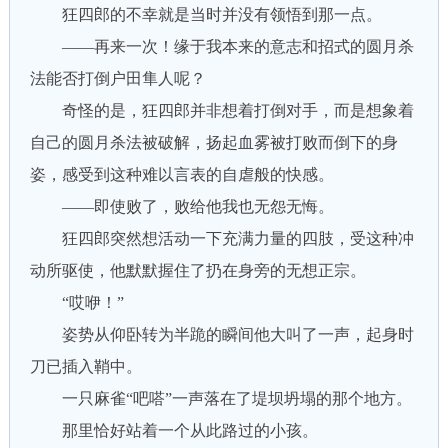
狂四郎的不幸就是当时并没有领悟到那一点。
——再来一次！缘于我本来的意志和招式的圆月杀
法能否打倒户田隼人呢？
奇怪的是，狂四郎并非想着打倒对手，而是想象着
自己的圆月杀法被破解，扬起血雾被打败而倒下的身
姿，感受到这种难以言表的自虐般的快感。
——即使败了，败给他我也无怨无悔。
狂四郎突然想活动一下充满力量的四肢，受这种冲
动所驱使，他默默握住了扔在身旁的无想正宗。
“哎咿！”
姿势从仰卧转为半跪的瞬间他大叫了一声，起身时
刀已插入鞘中。
一只麻雀“吧嗒”一声落在了堤坝坍塌的那个地方。
那里恰好站着一个从此路过的小孩。