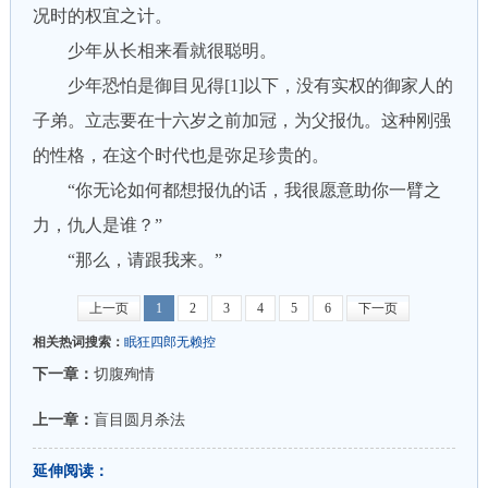
况时的权宜之计。
少年从长相来看就很聪明。
少年恐怕是御目见得[1]以下，没有实权的御家人的
子弟。立志要在十六岁之前加冠，为父报仇。这种刚强
的性格，在这个时代也是弥足珍贵的。
“你无论如何都想报仇的话，我很愿意助你一臂之
力，仇人是谁？”
“那么，请跟我来。”
上一页
1
2
3
4
5
6
下一页
相关热词搜索：
眠狂四郎无赖控
下一章：
切腹殉情
上一章：
盲目圆月杀法
延伸阅读：