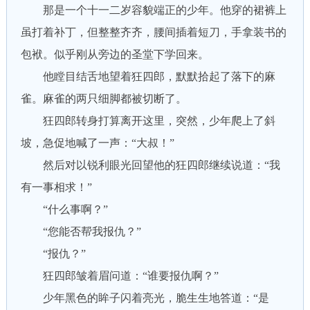
那是一个十一二岁容貌端正的少年。他穿的裙裤上
虽打着补丁，但整整齐齐，腰间插着短刀，手拿装书的
包袱。似乎刚从旁边的圣堂下学回来。
他瞠目结舌地望着狂四郎，默默拾起了落下的麻
雀。麻雀的两只细脚都被切断了。
狂四郎转身打算离开这里，突然，少年爬上了斜
坡，急促地喊了一声：“大叔！”
然后对以锐利眼光回望他的狂四郎继续说道：“我
有一事相求！”
“什么事啊？”
“您能否帮我报仇？”
“报仇？”
狂四郎皱着眉问道：“谁要报仇啊？”
少年黑色的眸子闪着亮光，脆生生地答道：“是