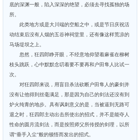
底的深渊一般，陷入深深的绝望，必须去寻找孤独的场
所。
此类地方或是大川端的空船之中，或是节日庆祝活
动结束后没有人烟的五谷神祠堂里，还有像这样荒凉的
马场堤坝之上。
忽然，狂四郎睁开眼，不经意地仰望着麻雀在柳树
枝头跳跃，心中默默念叨着要不要再和户田隼人比试一
次。
对狂四郎来说，用盲目杀法砍断户田隼人的豪剑并
没有让他得到丝毫满足，那是因为自己的剑法还没有到
炉火纯青的地步。具有讽刺意义的是，当被逼到无路可
退之时，狂四郎主动出击所使出的招式，并不是能夺人
性命的圆月流剑法，而是按照师父所传授的剑理，以所
谓“垂手入尘”般的顿悟而发出的招式。