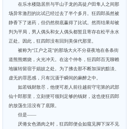
在乐水楼隐居所与平山子龙的高徒户田隼人之间那
场异常激烈的比试已经过去了半个多月。狂四郎虽然被
静香下了迷药，但仍然彻底赢得了比试。然而结果却被
判为平局，男人偶头和女人偶头都暂且寄存在松平永水
正处。因此，狂四郎没有回到美保代那里。
被称为“江户之花”的那场大火不分昼夜地在各条街
道熊熊燃烧，火光冲天。在这个仲冬，狂四郎百无聊赖
地辗转留宿于娼妓之处。为了拂去那不断加深的黯淡、
虚无的罪恶感，只有沉湎于瞬间的麻醉之中。
如若钱财散尽，他便可差人前往越前守宅第的武部
仙十郎那里，立刻便可领到足够的钱财，这也使狂四郎
的放荡生活没有了底限。
但是——
厌倦女色酒肉之时，狂四郎便会如窥见脚下深不见