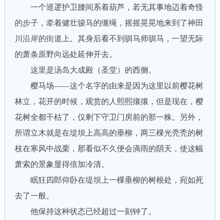
一个巡逻护卫腰间系着葫芦，若无其事地迈着奇怪
的步子，牵着健壮骏马的缰绳，摇摇晃晃地来到了神田
川沿岸的街道上。其身后看不到驯马师驯马，一望无际
的萧条原野向远处延伸开去。
这里是汤岛大成殿（圣堂）的西侧。
樱马场——这个名字的由来是因为这里以前樱花树
林立，花开的时候，观赏的人熙熙攘攘，但是现在，樱
花树全都干枯了，仅剩下守卫门房前的那一株。另外，
所谓立木就是在堤坝上高高的垂柳，两三棵光秃秃的树
枝在寒风中战栗，那看似不久便会滴雨的阴天，使这幅
萧索的景象显得倍加冷清。
眠狂四郎仰卧在堤坝上一棵垂柳的树根处，宛如死
去了一般。
他保持这种状态已经超过一刻钟了。