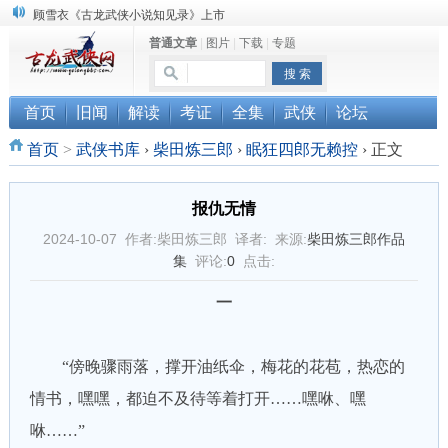
顾雪衣《古龙武侠小说知见录》上市
普通文章
|
图片
|
下载
|
专题
“武侠书库”查缺补漏活动圆满结束
《古龙小说原貌探究》修订版已上市
首页
旧闻
解读
考证
全集
武侠
论坛
首页
>
武侠书库
›
柴田炼三郎
›
眠狂四郎无赖控
›
正文
报仇无情
2024-10-07 作者:柴田炼三郎 译者: 来源:
柴田炼三郎作品
集
评论:
0
点击:
一
“傍晚骤雨落，撑开油纸伞，梅花的花苞，热恋的
情书，嘿嘿，都迫不及待等着打开……嘿咻、嘿
咻……”