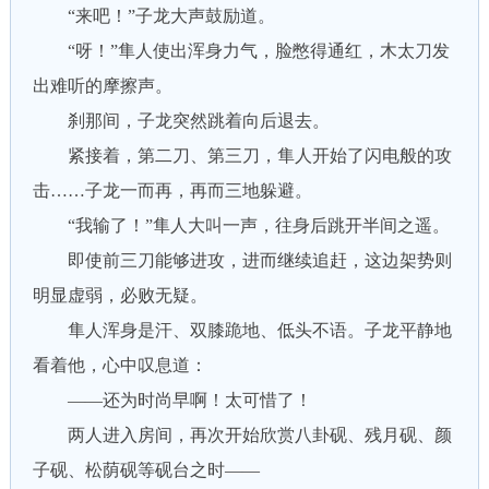
“来吧！”子龙大声鼓励道。
“呀！”隼人使出浑身力气，脸憋得通红，木太刀发
出难听的摩擦声。
刹那间，子龙突然跳着向后退去。
紧接着，第二刀、第三刀，隼人开始了闪电般的攻
击……子龙一而再，再而三地躲避。
“我输了！”隼人大叫一声，往身后跳开半间之遥。
即使前三刀能够进攻，进而继续追赶，这边架势则
明显虚弱，必败无疑。
隼人浑身是汗、双膝跪地、低头不语。子龙平静地
看着他，心中叹息道：
——还为时尚早啊！太可惜了！
两人进入房间，再次开始欣赏八卦砚、残月砚、颜
子砚、松荫砚等砚台之时——