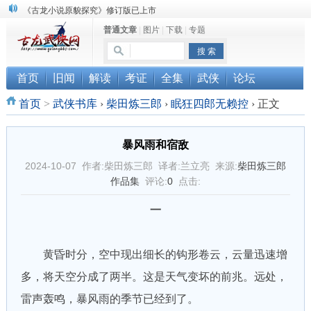
《古龙小说原貌探究》修订版已上市
普通文章
|
图片
|
下载
|
专题
顾雪衣《古龙武侠小说知见录》上市
“武侠书库”查缺补漏活动圆满结束
首页
旧闻
解读
考证
全集
武侠
论坛
首页
>
武侠书库
›
柴田炼三郎
›
眠狂四郎无赖控
›
正文
暴风雨和宿敌
2024-10-07 作者:柴田炼三郎 译者:兰立亮 来源:
柴田炼三郎
作品集
评论:
0
点击:
一
黄昏时分，空中现出细长的钩形卷云，云量迅速增
多，将天空分成了两半。这是天气变坏的前兆。远处，
雷声轰鸣，暴风雨的季节已经到了。