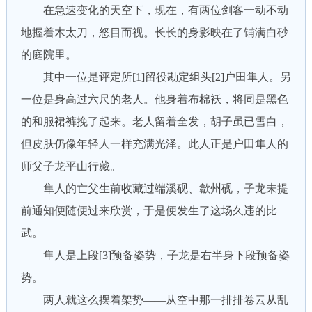
在急速变化的天空下，现在，有两位剑客一动不动
地握着木太刀，怒目而视。长长的身影映在了铺满白砂
的庭院里。
其中一位是评定所[1]留役勘定组头[2]户田隼人。另
一位是身高过六尺的老人。他身着布棉袄，将同是黑色
的和服裙裤挽了起来。老人留着全发，胡子虽已雪白，
但皮肤仍像年轻人一样充满光泽。此人正是户田隼人的
师父子龙平山行藏。
隼人的亡父生前收藏过端溪砚、歙州砚，子龙未提
前通知便随便过来欣赏，于是便发生了这场久违的比
武。
隼人是上段[3]预备姿势，子龙是右半身下段预备姿
势。
两人就这么摆着架势——从空中那一排排卷云从乱