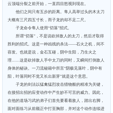
云顶端分裂之前开始，一直四目怒视到现在。
他们之间只有五步的距离。隼人高举过头的木太刀
大概有三尺四五寸长，而子龙的却不足二尺。
子龙命令隼人使用“切落”招式。
所谓“切落”，不是说砍掉敌人的太刀，然后才取得
胜利的招式。这是一种凶残的杀法——石火之机，间不
容发。也就是说，金石互碰，阴中生阳，乃生火之
理……这是砍掉敌人手中太刀的同时，又瞬间打倒敌人
身体的秘诀。一刀流秘籍中所言“阴极见落叶，阴中有
阳，叶落同时不觉又长出新芽”就是这个意思。
子龙的剑法以猛禽猛烈攻击猎物般的精准为关键，
在接招出招的应变动作中产生妙不可言的威力。因此，
在他的道场习武的弟子们首先要看着敌人，踏出右脚，
面对面练习从前额正中打至胸部，并对这个动作连续进