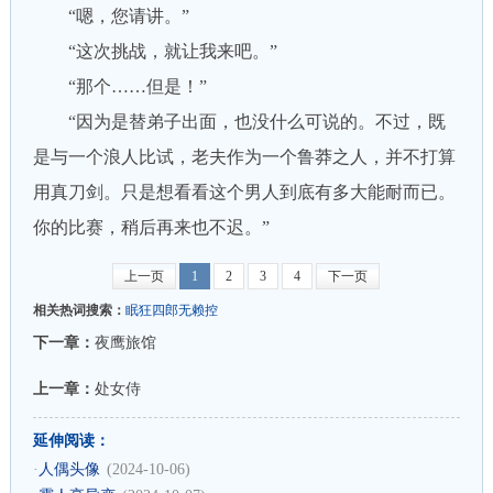
“嗯，您请讲。”
“这次挑战，就让我来吧。”
“那个……但是！”
“因为是替弟子出面，也没什么可说的。不过，既
是与一个浪人比试，老夫作为一个鲁莽之人，并不打算
用真刀剑。只是想看看这个男人到底有多大能耐而已。
你的比赛，稍后再来也不迟。”
上一页
1
2
3
4
下一页
相关热词搜索：
眠狂四郎无赖控
下一章：
夜鹰旅馆
上一章：
处女侍
延伸阅读：
·
人偶头像
(2024-10-06)