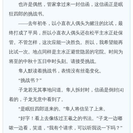
也许是偶然，管家拿过来一封信函，这信函正是眠
狂四郎的挑战书。
——去年初冬，以小直衣人偶头为赌注的比试，最
终打成了平局，所以小直衣人偶头还在松平主水正处保
管。不管怎样，这次应能一决胜负。所以，我希望能再
比试一次。地点同样是主水正避世隐居的宅院。时间为
将至的中秋十五日申时头刻。请接受挑战。
隼人默读着挑战书，表情没有丝毫变化。
“挑战书？”
子龙若无其事地问道。隼人拆封时，信函是倒封[4]
着的，子龙无意中看到了。
“是眠狂四郎送来的。”隼人将信呈了上来。
“好字！看上去像练过王羲之的书法。”子龙一边嘟
哝一边看，笑道，“我有个请求，可以听我说一下吗？”