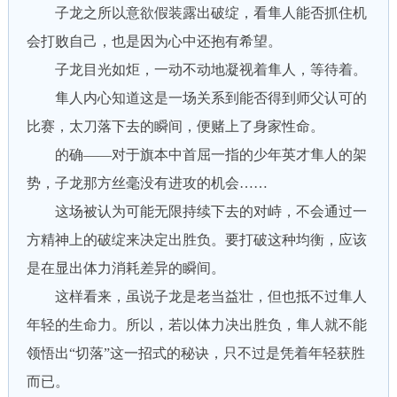
子龙之所以意欲假装露出破绽，看隼人能否抓住机
会打败自己，也是因为心中还抱有希望。
子龙目光如炬，一动不动地凝视着隼人，等待着。
隼人内心知道这是一场关系到能否得到师父认可的
比赛，太刀落下去的瞬间，便赌上了身家性命。
的确——对于旗本中首屈一指的少年英才隼人的架
势，子龙那方丝毫没有进攻的机会……
这场被认为可能无限持续下去的对峙，不会通过一
方精神上的破绽来决定出胜负。要打破这种均衡，应该
是在显出体力消耗差异的瞬间。
这样看来，虽说子龙是老当益壮，但也抵不过隼人
年轻的生命力。所以，若以体力决出胜负，隼人就不能
领悟出“切落”这一招式的秘诀，只不过是凭着年轻获胜
而已。