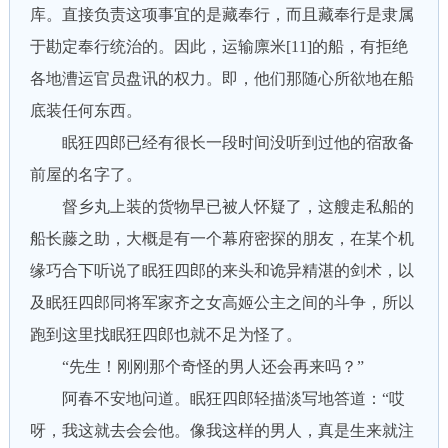
库。直接负责这项事宜的是藏奉行，而且藏奉行是隶属
于勘定奉行统治的。因此，运输廪米[11]的船，有拒绝
各地漕运官员盘讯的权力。即，他们那随心所欲地在船
底装任何东西。
眠狂四郎已经有很长一段时间没听到过他的宿敌备
前屋的名字了。
督乡丸上装的货物早已被人怀疑了，这艘走私船的
船长藤之助，大概是有一个幕府密探的朋友，在某个机
缘巧合下听说了眠狂四郎的来头和诡异精湛的剑术，以
及眠狂四郎同将军家齐之女高姬公主之间的斗争，所以
跑到这里找眠狂四郎也就不足为怪了。
“先生！刚刚那个奇怪的男人还会再来吗？”
阿春不安地问道。眠狂四郎轻描淡写地答道：“哎
呀，我这就去会会他。像我这样的男人，真是生来就注