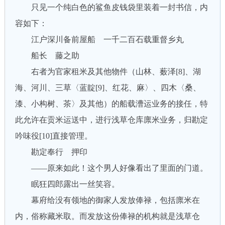
只见一个纯白色的鲨鱼皮钱袋里装着一封书信，内
容如下：
江户深川备前屋船 一千二百石载重督乡丸
船长 藤之助
右者为官家租米及其他物件（山林、薮泽[8]、湖
海、河川、三草〈蓝靛[9]、红花、麻〉、四木〈桑、
漆、小构树、茶〉及其他）的船载漕运业务的接任，特
此允许在贡米运送中，进行浅草仓库廪米业务，归勘定
吟味役[10]直接管理。
勘定奉行 押印
——原来如此！这个男人好像看出了里面的门道。
眠狂四郎露出一丝笑容。
幕府给没有领地的御家人发放俸禄，包括廪米在
内，俗称藏米取。而发放这份俸禄的机构就是浅草仓