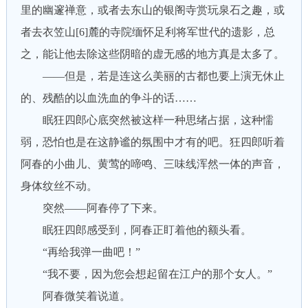
里的幽邃禅意，或者去东山的银阁寺赏玩泉石之趣，或
者去衣笠山[6]麓的寺院缅怀足利将军世代的遗影，总
之，能让他去除这些阴暗的虚无感的地方真是太多了。
——但是，若是连这么美丽的古都也要上演无休止
的、残酷的以血洗血的争斗的话……
眠狂四郎心底突然被这样一种思绪占据，这种懦
弱，恐怕也是在这静谧的氛围中才有的吧。狂四郎听着
阿春的小曲儿、黄莺的啼鸣、三味线浑然一体的声音，
身体纹丝不动。
突然——阿春停了下来。
眠狂四郎感受到，阿春正盯着他的额头看。
“再给我弹一曲吧！”
“我不要，因为您会想起留在江户的那个女人。”
阿春微笑着说道。