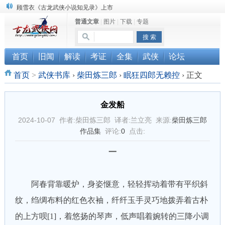
顾雪衣《古龙武侠小说知见录》上市
普通文章
|
图片
|
下载
|
专题
“武侠书库”查缺补漏活动圆满结束
《古龙小说原貌探究》修订版已上市
首页
旧闻
解读
考证
全集
武侠
论坛
首页
>
武侠书库
›
柴田炼三郎
›
眠狂四郎无赖控
›
正文
金发船
2024-10-07 作者:柴田炼三郎 译者:兰立亮 来源:
柴田炼三郎
作品集
评论:
0
点击:
一
阿春背靠暖炉，身姿惬意，轻轻挥动着带有平织斜
纹，绉绸布料的红色衣袖，纤纤玉手灵巧地拨弄着古朴
的上方呗[1]，着悠扬的琴声，低声唱着婉转的三降小调