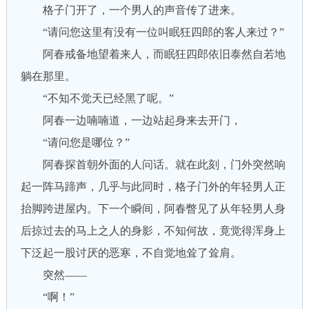
格子门开了，一个男人的声音传了进来。
“请问您这里有没有一位叫眠狂四郎的客人来过？”
阿春戒备地望着来人，而眠狂四郎依旧泰然自若地
躺在那里。
“不知不觉天已经黑了呢。”
阿春一边喃喃道，一边站起身来去开门，
“请问您是哪位？”
阿春探首朝外面的人问话。就在此刻，门外突然响
起一阵马蹄声，几乎与此同时，格子门外的年轻男人正
抬脚跨进屋内。下一个瞬间，阿春瞥见了从年轻男人身
后掠过去的马上之人的身影，不知何故，竟觉得浑身上
下泛起一股讨厌的恶寒，不自觉地耸了耸肩。
突然——
“啊！”