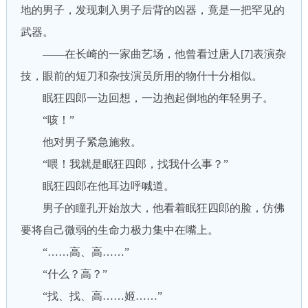
地的男子，发现刺入男子后背的凶器，竟是一把罕见的
武器。
——在长崎的一家曲艺场，他曾看过唐人[7]表演杂
技，眼前的短刀和杂技演员所用的物什十分相似。
眠狂四郎一边回想，一边抱起倒地的年轻男子。
“咳！”
他对男子紧急施救。
“喂！我就是眠狂四郎，找我什么事？”
眠狂四郎在他耳边呼喊道。
男子的瞳孔开始放大，他看着眠狂四郎的脸，仿佛
要将自己微弱的生命力极力集中在嘴上。
“……高、高……”
“什么？高？”
“找、找、高……姬……”