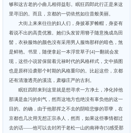
够和这古老的小曲儿相得益彰。眠狂四郎此行正是来这
里寻旧的。而且，京都的一切依然如往昔般美丽。
大街上来来往往的妇人们，身披幂罗帷帽，身姿有
着说不出的高贵优雅。她们头发皆用簪子随意挽成岛田
髻，衣袂服饰的颜色没有采用男人服饰那样的暗色，煞
是鲜艳。书里，随便拿起一本浮世草子[4]一翻就会发
现，这些小说皆保留着元禄时代的风格样式，文中插图
也是原样沿袭那个时期的风格重印的。比起这些，京都
还有清澈透亮的溪流，肃穆庄严的古刹。
眠狂四郎来到这里就是想寻求一方净土，净化掉他
那满是血污的剑气，然而这地方也绝没有辜负他的这一
目的。的确，由于他那挥之不去的阴暗悲惨的罪孽，在
京都也几次用无想正宗杀人，然而，如果这些事情都过
去的话——他可以去封闭于老松一山的南禅寺[5]感受那