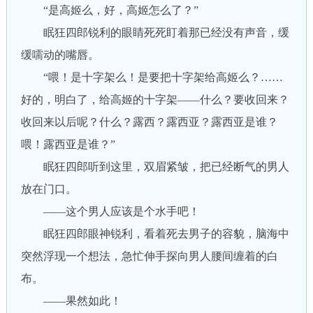
“是高姬么，好，高姬怎么了？”
眠狂四郎锐利的眼睛死死盯着那已经没有声音，缓
缓嚅动的嘴唇。
“喂！是十字架么！是要把十字架给高姬么？……
好的，明白了，给高姬的十字架——什么？要收回来？
收回来以后呢？什么？露西？露西亚？露西亚是谁？
喂！露西亚是谁？”
眠狂四郎听到这里，双眉紧皱，把已经断气的男人
放在门口。
——这个男人应该是个水手吧！
眠狂四郎眼神锐利，看着死去男子的容貌，脑海中
突然浮现一个想法，急忙伸手探向男人腰间缠着的白
布。
——果然如此！