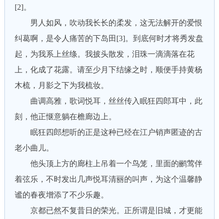
[2]。
男人如风，吹动我长长的柔发，这无法解开的爱恨
纠葛啊，是令人痛苦的下岛田[3]。到底何时才将秀发盘
起，为我系上丝绦。我披头散发，泪珠一滴滴落在花
上，化成了花露。请至少月下结缘之时，顺便手持黄杨
木梳，月影之下为我梳妆。
曲调高雅，歌词悦耳，丝丝传入眠狂四郎耳中，此
刻，他正惬意躺在檐廊边上。
眠狂四郎想听的正是这种已经在江户销声匿迹的古
老小曲儿。
他头顶上方的廊柱上吊着一个鸟笼，里面的鹂莺伴
着弦乐，不时发出几声悦耳清丽的叫声，为这个温馨静
谧的春夜增添了不少乐趣。
京都已然不复昔日的荣光。正所谓是旧城，才更能