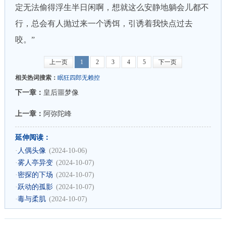
定无法偷得浮生半日闲啊，想就这么安静地躺会儿都不
行，总会有人抛过来一个诱饵，引诱着我快点过去
咬。”
上一页
1
2
3
4
5
下一页
相关热词搜索：
眠狂四郎无赖控
下一章：
皇后噩梦像
上一章：
阿弥陀峰
延伸阅读：
·
人偶头像
(2024-10-06)
·
雾人亭异变
(2024-10-07)
·
密探的下场
(2024-10-07)
·
跃动的孤影
(2024-10-07)
·
毒与柔肌
(2024-10-07)