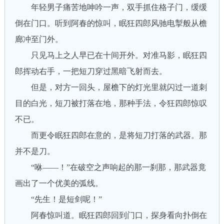
年轻男子痛苦地呻吟一声，双手抓住格子门，缓缓
倒在门口。听到阿春的惊叫，眠狂四郎风驰电掣般从檐
廊冲至门外。
只见马上之人早已在十间开外。对准马影，眠狂四
郎挥动右手，一把短刀穿过黑暗飞射而去。
但是，对方一回头，屋檐下的灯光里就闪过一道刺
目的白光，短刀被打落在地，那种手法，令狂四郎惊叹
不已。
而更令眠狂四郎在意的，是将短刀打落的武器。那
并不是刀。
“咻——！”在破空之声响起的那一刹那，那武器竟
画出了一个优美的弧线。
“先生！是短剑呢！”
阿春惊叫道。眠狂四郎回到门口，探身看向扑倒在