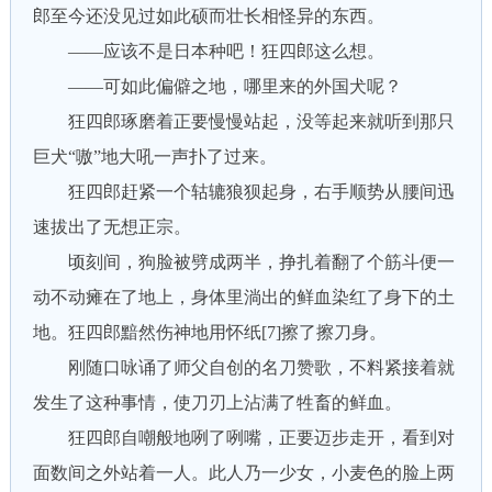
郎至今还没见过如此硕而壮长相怪异的东西。
——应该不是日本种吧！狂四郎这么想。
——可如此偏僻之地，哪里来的外国犬呢？
狂四郎琢磨着正要慢慢站起，没等起来就听到那只
巨犬“嗷”地大吼一声扑了过来。
狂四郎赶紧一个轱辘狼狈起身，右手顺势从腰间迅
速拔出了无想正宗。
顷刻间，狗脸被劈成两半，挣扎着翻了个筋斗便一
动不动瘫在了地上，身体里淌出的鲜血染红了身下的土
地。狂四郎黯然伤神地用怀纸[7]擦了擦刀身。
刚随口咏诵了师父自创的名刀赞歌，不料紧接着就
发生了这种事情，使刀刃上沾满了牲畜的鲜血。
狂四郎自嘲般地咧了咧嘴，正要迈步走开，看到对
面数间之外站着一人。此人乃一少女，小麦色的脸上两