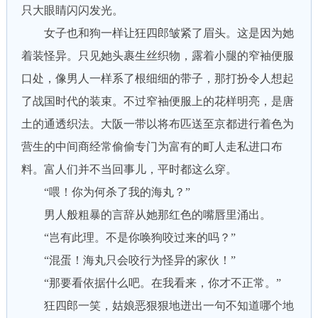
只大眼睛闪闪发光。
女子也和狗一样让狂四郎皱紧了眉头。这是因为她
着装怪异。只见她头裹生丝织物，露着小腿的窄袖便服
口处，像男人一样系了根细细的带子，那打扮令人想起
了战国时代的装束。不过窄袖便服上的花样明亮，是唐
土的通透织法。大阪一带以将布匹送至京都进行着色为
营生的中间商经常偷偷专门为富有的町人走私进口布
料。富人们并不当回事儿，平时都这么穿。
“喂！你为何杀了我的海丸？”
男人般粗暴的言辞从她那红色的嘴唇里涌出。
“岂有此理。不是你唤狗咬过来的吗？”
“混蛋！海丸只会咬行为怪异的家伙！”
“那要看依据什么吧。在我看来，你才不正常。”
狂四郎一笑，姑娘恶狠狠地迸出一句不知道哪个地