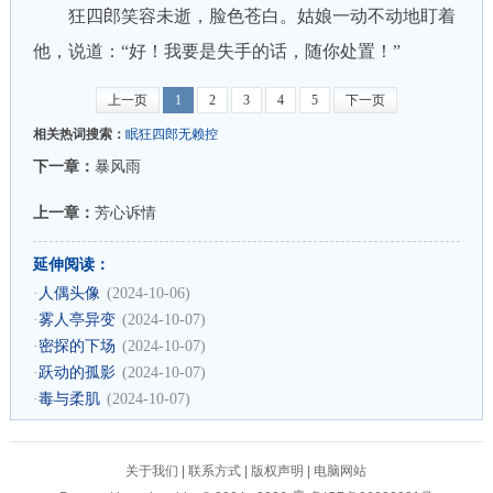
狂四郎笑容未逝，脸色苍白。姑娘一动不动地盯着
他，说道：“好！我要是失手的话，随你处置！”
上一页
1
2
3
4
5
下一页
相关热词搜索：
眠狂四郎无赖控
下一章：
暴风雨
上一章：
芳心诉情
延伸阅读：
·
人偶头像
(2024-10-06)
·
雾人亭异变
(2024-10-07)
·
密探的下场
(2024-10-07)
·
跃动的孤影
(2024-10-07)
·
毒与柔肌
(2024-10-07)
关于我们
|
联系方式
|
版权声明
|
电脑网站