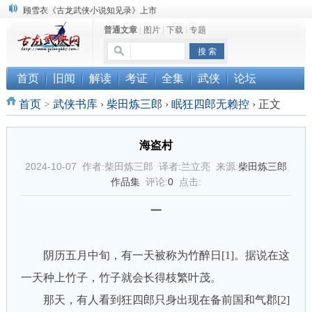
顾雪衣《古龙武侠小说知见录》上市
普通文章
|
图片
|
下载
|
专题
“武侠书库”查缺补漏活动圆满结束
《古龙小说原貌探究》修订版已上市
首页
旧闻
解读
考证
全集
武侠
论坛
首页
>
武侠书库
›
柴田炼三郎
›
眠狂四郎无赖控
›
正文
海盗村
2024-10-07 作者:柴田炼三郎 译者:兰立亮 来源:
柴田炼三郎
作品集
评论:
0
点击:
一
阴历五月中旬，有一天被称为竹醉日[1]。据说在这
一天种上竹子，竹子就会长得枝繁叶茂。
那天，有人看到狂四郎只身出现在备前国和气郡[2]