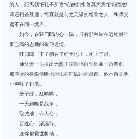
的人，距离领悟孔子所言“心静如水善莫大焉”的理智妙
谛还相差甚远，简直就是与之无缘的粗鲁之人，和师父
远不在同一境界。
如今，在狂四郎内心一隅，只有那种站在远处对年
事已高的恩师的敬仰之情。
狂四郎一下子躺在了红土地上，闭上了眼。
师父曾一边拔出无想正宗吟唱自创歌曲一边舞剑，
那淡薄的身影清晰地浮现在狂四郎的眼前。他不自觉地
小声哼了起来。
笼子缝，乱哄哄，
一天到晚是战争，
取城池，夺人命，
百姓心，渐远行。
连你都觉世将倾，