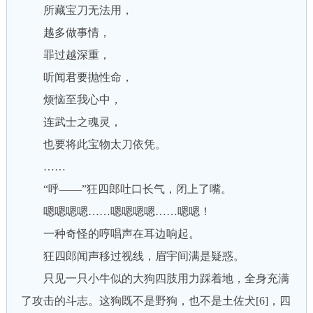
所藏宝刀无法用，
越多做事情，
罪过越深重，
听闻君要抛性命，
烦恼至我心中，
连武士之魂灵，
也要将此宝物太刀依凭。
……
“呼——”狂四郎吐口长气，闭上了嘴。
嗯嗯嗯嗯……嗯嗯嗯嗯……嗯嗯！
一种奇怪的哼唱声在耳边响起。
狂四郎闻声移过视线，眉宇间满是疑惑。
只见一只小牛似的大狗四肢用力踩着地，全身充满
了攻击的斗志。这狗既不是野狗，也不是土佐犬[6]，四