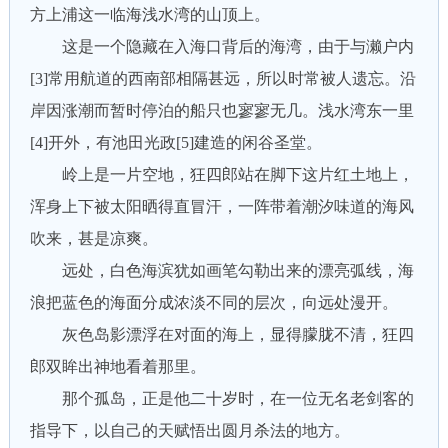
方上浦这一临海浅水湾的山顶上。
这是一个隐藏在入海口背后的海湾，由于与濑户内
[3]常用航道的西南部相隔甚远，所以时常被人遗忘。沿
岸因涨潮而暂时停泊的船只也寥寥无几。浅水湾东一里
[4]开外，有池田光政[5]建造的闲谷圣堂。
岭上是一片空地，狂四郎站在脚下这片红土地上，
浑身上下被太阳晒得直冒汗，一阵带着潮汐味道的海风
吹来，甚是凉爽。
远处，白色海滨犹如画笔勾勒出来的漂亮弧线，海
浪把蓝色的海面分成浓淡不同的层次，向远处漫开。
灰色岛影漂浮在对面的海上，显得朦胧不清，狂四
郎双眸出神地看着那里。
那个孤岛，正是他二十岁时，在一位无名老剑客的
指导下，以自己的天赋悟出圆月杀法的地方。