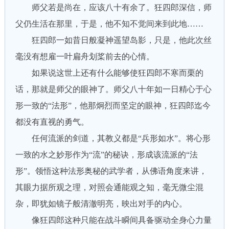
师父若是尚在，应该八十有余了。狂四郎深信，师
父仍生活在那里，于是，他不知不觉间来到此地……
狂四郎一如昔日般凝神遥望岛影，只是，他此次丝
毫没有想雇一叶扁舟划桨前去的心情。
如果说这世上还有什么能够使狂四郎不寒而栗的
话，那就是师父的眼神了。师父八十年如一日精心于心
形一致的“法形”，他那炯烈而坚定的眼神，狂四郎迄今
都没有直视的勇气。
任何流派的剑道，其教义都是“兵形如水”。将心形
一致的水之妙形作为“流”的秘诀，形成该流派的“法
形”。领悟这种法形奥秘的武学者，从佛语角度来讲，
其眼力据所观之理，对照会通能观之知，毫无微尘混
杂，即犹如镜子般清澈明亮，映出对手的内心。
像狂四郎这种只能在战斗瞬间具备驱动全身心力量