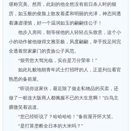
堪称完美。然而，此刻的他全然没有前日杀人时的狠
厉，如玉般的俊脸上散发着柔和明丽的光泽，神态间透
着谦虚谨慎，好一个温润如玉的翩翩佳公子！
他步入房间，朝等候他的人轻轻点头致意，这个小
小的动作被他做得文雅至极，风度翩翩，举手投足间完
全透着世家豪门的贵族公子风范。
“烦劳您大驾光临，实在是万分荣幸！”
如此礼貌地朝青年武士打招呼的人，正是列位看官
熟悉的备前屋。
“听说你这家伙，最近除了做走私物品的买卖，还
做了一桩连大阪商人都佩服不已的大生意啊！”白鸟主
膳微笑着说道。
“您已经听说了？哈哈哈哈！”备前屋开怀大笑。
“是打算垄断全日本的大米吗？”