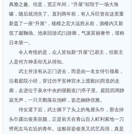
典雅之趣。但是，宽正年间，“升屋”却毁于一场大海
啸，随后就消失了。直到两年前，有人斥巨资在这里重
新盖了一座“升屋”，规模之宏大远胜从前，酒楼内又新
筑了蹴鞠场、池泉回游式[5]游廊，气派富丽奢华，堪称
日本第一。
令人奇怪的是，众人皆知新“升屋”已易主，但新主
人是何方神圣却无从得知。
武士并没有从正门进去，而是由一名女侍引领着，
沿着庭院小径，穿过仿平安神宫水上渡殿[6]而造的走
廊，走进位于泉水中央的寝殿造[7]亭子里。庭院四周静
寂无声，一只天鹅落在池畔，姿态娴静优雅。
侍女退下后，武士摘下了头上的龟屋头巾，那去掉
头巾露出俊美容颜，正是前天在青山百人町利索地一刀
劈死左马右近的青年。这般容姿俊美又武艺高强，真是