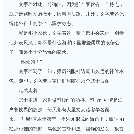
文字若对此十分确信。因为那个家伙有一个特点，
就是走路时左肩微垂，磨着脚后跟。此外，文字若还记
得他外褂上的那个比翼纹标志。
就是那个家伙，文字若这一辈子都不会忘记。别看
他外表风流，却不是什么游墎[3]里那些柔弱的浪荡公
子，而是个十分恐怖的家伙。
“该死的！”
文字若骂了一句，狠厉的眼神透露出久违的神偷本
色。随即，文字若决定悄悄尾随在那个武士后面。
走着走着——
武士走进一家叫做“升屋”的酒楼。“升屋”可谓是江
户餐饮界的翘楚，每天都有大量文人骚客慕名而
来。“升屋”原本坐落于一个沙滩形成的海角上，望陀[4]
栏那绝佳的视野，褐色的古朴和屋，幽静的庭院，极富