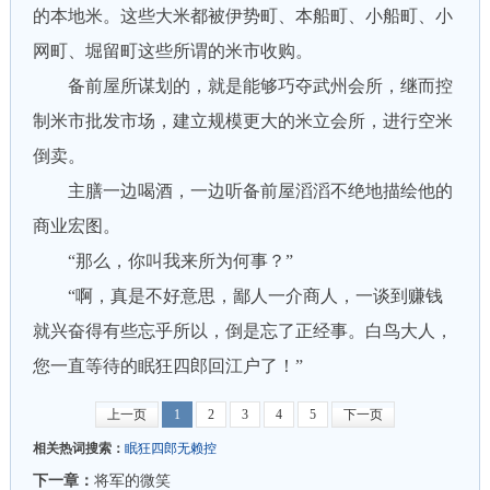
的本地米。这些大米都被伊势町、本船町、小船町、小
网町、堀留町这些所谓的米市收购。
备前屋所谋划的，就是能够巧夺武州会所，继而控
制米市批发市场，建立规模更大的米立会所，进行空米
倒卖。
主膳一边喝酒，一边听备前屋滔滔不绝地描绘他的
商业宏图。
“那么，你叫我来所为何事？”
“啊，真是不好意思，鄙人一介商人，一谈到赚钱
就兴奋得有些忘乎所以，倒是忘了正经事。白鸟大人，
您一直等待的眠狂四郎回江户了！”
上一页
1
2
3
4
5
下一页
相关热词搜索：
眠狂四郎无赖控
下一章：
将军的微笑