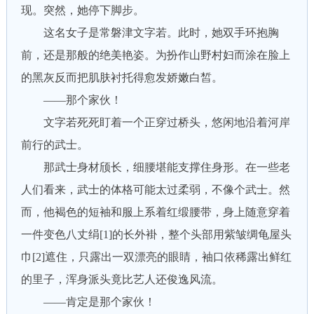
现。突然，她停下脚步。
这名女子是常磐津文字若。此时，她双手环抱胸
前，还是那般的绝美艳姿。为扮作山野村妇而涂在脸上
的黑灰反而把肌肤衬托得愈发娇嫩白皙。
——那个家伙！
文字若死死盯着一个正穿过桥头，悠闲地沿着河岸
前行的武士。
那武士身材颀长，细腰堪能支撑住身形。在一些老
人们看来，武士的体格可能太过柔弱，不像个武士。然
而，他褐色的短袖和服上系着红缎腰带，身上随意穿着
一件变色八丈绢[1]的长外褂，整个头部用紫皱绸龟屋头
巾[2]遮住，只露出一双漂亮的眼睛，袖口依稀露出鲜红
的里子，浑身派头竟比艺人还俊逸风流。
——肯定是那个家伙！