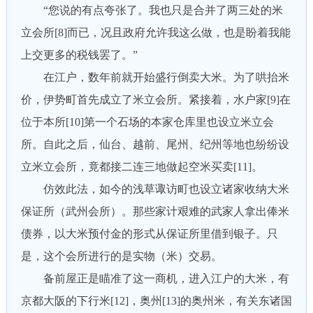
“您说的有点夸张了。我也只是合并了两三处的米
立会所[8]而已，况且政府允许我这么做，也是盼着我能
上交更多的税钱罢了。”
在江户，数年前就开始盛行倒卖大米。为了哄抬米
价，伊势町首先成立了米立会所。紧接着，水户家[9]在
位于本所[10]第一个石场的本家仓库里也设立米立会
所。自此之后，仙台、越前、尾州、纪州等地也纷纷设
立米立会所，竟都接二连三地做起空米买卖[11]。
仿效此法，如今的浅草诹访町也设立诸家收纳大米
保证所（武州会所）。那些家计艰难的武家人拿出俸米
债券，以大米预付金的形式从保证所里借到银子。只
是，这个会所进行的是实物（米）交易。
备前屋正是瞄准了这一商机，进入江户的大米，有
京都大阪的下行米[12]，奥州[13]的奥州米，有关东诸国