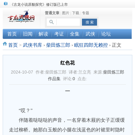
《古龙小说原貌探究》修订版已上市
顾雪衣《古龙武侠小说知见录》上市
普通文章
|
图片
|
下载
|
专题
“武侠书库”查缺补漏活动圆满结束
首页
旧闻
解读
考证
全集
武侠
论坛
首页
>
武侠书库
›
柴田炼三郎
›
眠狂四郎无赖控
›
正文
红色花
2024-10-07 作者:柴田炼三郎 译者:兰立亮 来源:
柴田炼三郎
作品集
评论:
0
点击:
一
“哎？”
伴随着哒哒哒的声音，一名穿着木屐的女子正缓缓
走过柳桥。她那白玉般的小腿在浅蓝色的衬裙里时隐时