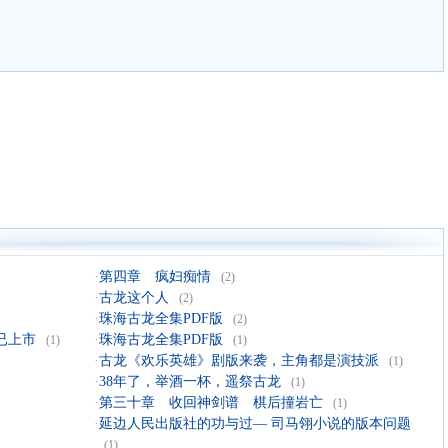
·
第四章 疯妇痴情
(2)
·
古龙这个人
(2)
·
珠海古龙全集PDF版
(2)
已上市
·
珠海古龙全集PDF版
(1)
(1)
·
古龙《欢乐英雄》剧版来袭，主角都是演技派
(1)
·
38年了，举酒一杯，遥祭古龙
(1)
·
第三十章 收回神剑谱 棋后撞岩亡
(1)
·
延边人民出版社的功与过— 司马翎小说的版本问题
(1)