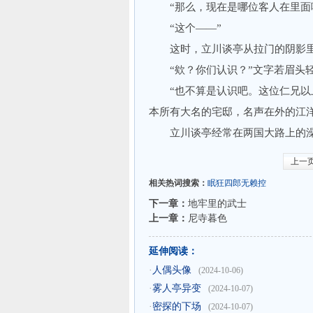
“那么，现在是哪位客人在里面
“这个——”
这时，立川谈亭从拉门的阴影里轻
“欸？你们认识？”文字若眉头轻
“也不算是认识吧。这位仁兄以上
本所有大名的宅邸，名声在外的江
立川谈亭经常在两国大路上的澡
上一
相关热词搜索：
眠狂四郎无赖控
下一章：
地牢里的武士
上一章：
尼寺暮色
延伸阅读：
·
人偶头像
(2024-10-06)
·
雾人亭异变
(2024-10-07)
·
密探的下场
(2024-10-07)