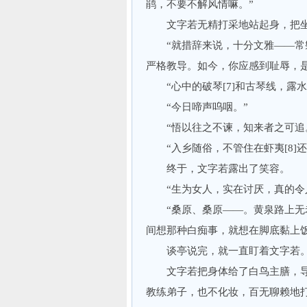
鹃，不要不解风情嘛。”
文字若无精打采地站起身，把坐垫
“就措辞来说，十分文雅——常磐
严格教导。如今，你应感到耻辱，
“心中的破琴[7]和古琴线，露水
“今日啼声呜咽。”
“悟以往之不谏，知来者之可追
“入乡随俗，不管住在虾夷[8]
终于，文字若露出了笑容。
“生为女人，实在讨厌，真的令人
“桑原、桑原——。黄泉路上无老
间想那种白痴事，就想在脚底黏上饭
谈亭说完，就一直盯着文字若
文字若把身体给了白鸟主膳，导
教练弟子，也不化妆，百无聊赖地