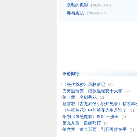
·
跃动的孤影
(2024-10-07)
·
毒与柔肌
(2024-10-07)
评论排行
·
《绝代双骄》录校后记
(3)
·
刀劈温瑞安：细数温瑞安十大罪
(2)
·
第一章 名剑香花
(2)
·
顾雪衣《古龙武侠小说知见录》精装本
·
《午夜兰花》中的兰花先生是谁？
(1)
·
阳朔《血煞魔君》PDF 三册全
(1)
·
第九九章 良缘巧订
(1)
·
第六章 黄金万两 到死可曾在手
(1)