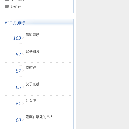
麻药姬
栏目月排行
孤影两断
109
恋慕幽灵
92
麻药姬
87
父子孤独
85
处女侍
61
隐藏在暗处的男人
60