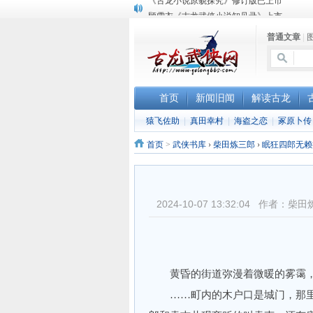
顾雪衣《古龙武侠小说知见录》上市
“武侠书库”查缺补漏活动圆满结束
普通文章
|
《古龙小说原貌探究》修订版已上市
首页
新闻旧闻
解读古龙
猿飞佐助
|
真田幸村
|
海盗之恋
|
冢原卜传
首页
>
武侠书库
›
柴田炼三郎
›
眠狂四郎无赖
2024-10-07 13:32:04 作
黄昏的街道弥漫着微暖的雾霭，
……町内的木户口是城门，那里有孩