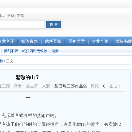
图片
|
下载
|
专题
古龙考证
媒体古龙
武侠百家
原创文学
古龙全集
武侠书库
|
孤剑不折
|
眠狂四郎无赖控
|
搜索
控
›
正文
悲愁的山丘
者：柴田炼三郎 译者：兰立亮 来源：
柴田炼三郎作品集
评论：
0
点击：
一
充斥着各式各样的热闹声响。
子们打斗时的金属碰撞声，有普化僧[1]的箫声，有卖油[2]