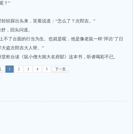
呢？”
轻探出头来，笑着说道：“怎么了？次郎吉。”
舒，回头问道。
不了台面的行当为生。也就是呢，他是像老鼠一样‘拜访’了日
洋大盗次郎吉大人呀。”
堂柜台读《鼠小僧大闹大名府邸》这本书，听者喝彩不已。
页
1
2
3
4
5
下一页