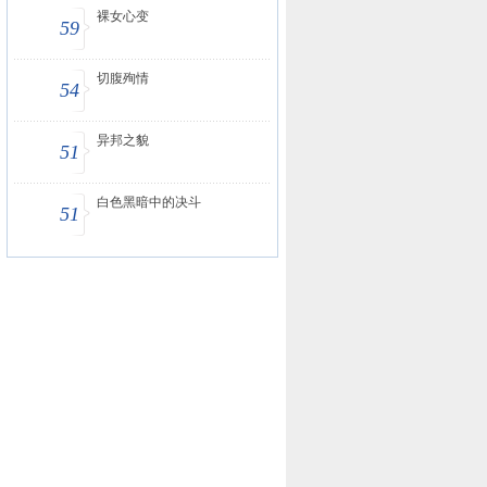
裸女心变
59
切腹殉情
54
异邦之貌
51
白色黑暗中的决斗
51