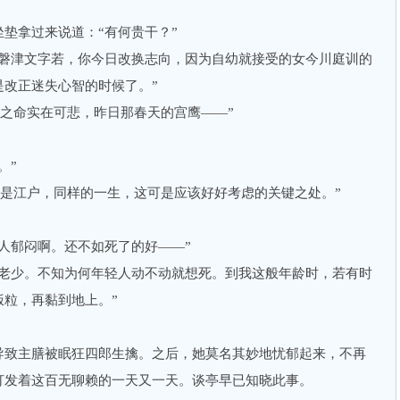
拿过来说道：“有何贵干？”
津文字若，你今日改换志向，因为自幼就接受的女今川庭训的
是改正迷失心智的时候了。”
之命实在可悲，昨日那春天的宫鹰——”
。”
还是江户，同样的一生，这可是应该好好考虑的关键之处。”
郁闷啊。还不如死了的好——”
少。不知为何年轻人动不动就想死。到我这般年龄时，若有时
粒，再黏到地上。”
。
致主膳被眠狂四郎生擒。之后，她莫名其妙地忧郁起来，不再
打发着这百无聊赖的一天又一天。谈亭早已知晓此事。