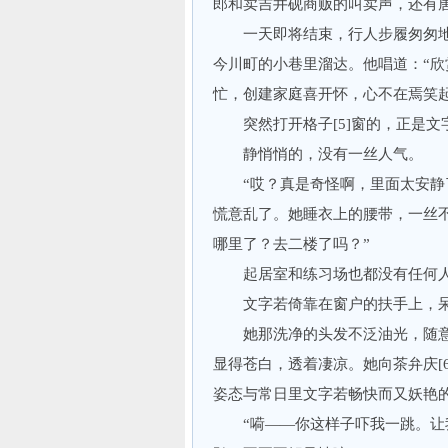
郎和卖吉井砚商贩的叫卖声，还有唐人
一天即将结束，行人步履匆匆地
今川町的小巷里溜达。他唱道：“
忙，创建家庭喜开怀，心不在焉笑
突然打开格子[5]窗的，正是文
静悄悄的，没有一丝人气。
“哎？真是奇怪啊，里面太安静了
慌意乱了。她睡衣上的腰带，一丝
哪里了？去二楼了吗？”
起居室和练习场也都没有任何人
文字若倚靠在窗户的扶手上，呆
她那洗净的头发不泛油光，随意
显得苍白，透着凄凉。她向茶弁庆[
姿态与常日里文字若畅快而又妖艳
“嗬——你这样子吓我一跳。让我