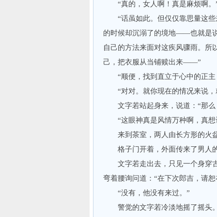
“真的，女人啊！真是麻烦啊。
“话虽如此。但仅仅靠思量这些来
的时候却沉溺了的境地——也就是
自己的方法来面对这疾风骤雨。所
己，把衣服从当铺赎出来——”
“顺便，找到直立于心中的正主
“对对。就你现在的情况来说，就
文字若站起身来，说道：“那么，
“这眼神真是风情万种啊，真想让
来到茶室，两人由长方形的火盆
格子门开着，外面传来了男人的
文字若走出去，只见一个身穿古朴
弯着腰询问道：“在下次郎吉，请恕
“没有，他没有来过。”
警觉的文字若冷淡地摇了摇头