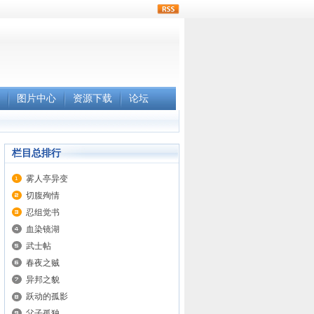
rss
图片中心
资源下载
论坛
栏目总排行
雾人亭异变
切腹殉情
忍组觉书
血染镜湖
武士帖
春夜之贼
异邦之貌
跃动的孤影
父子孤独