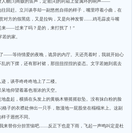
糖[3]商贩的笛声，定斋[4]的药箱上金属环的响声——
往回赶。立川谈亭却一副悠然自得的样子，嘴里哼着小曲，在
欣赏对方的假黑痣，又是拉钩，又是向神发誓……鸡毛蒜皮斗嘴
起来——过来了吗？是的，来打扰了！”
字若的家。
——等待情爱的夜晚，诡异的内厅。天还亮着时，我就开始心
不乱的下摆，还有那衬裙，那扭扭捏捏的姿态。文字若她到底去
迹，谈亭咚咚咚地上了二楼。
呆地仰望着暮色渐浓的天空。
地盘起，横插在头发上的黄杨木簪摇摇欲坠。没有抹白粉的脸
6]格子的衣襟处伸出一只手，散漫地一屁股坐在榻榻米上。这副
的样子迥然不同。
来替你分担苦恼吧……反正下也是下雨，飞起一声鸣叫定是杜