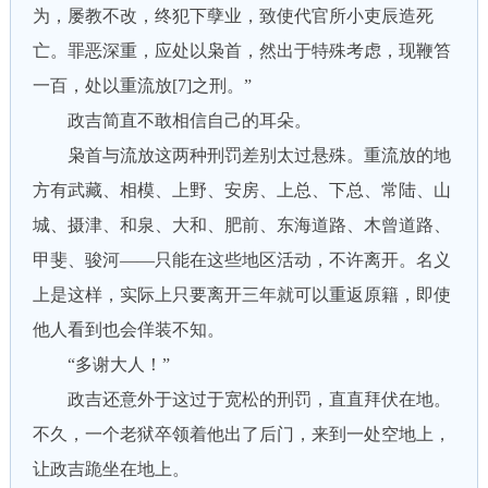
为，屡教不改，终犯下孽业，致使代官所小吏辰造死
亡。罪恶深重，应处以枭首，然出于特殊考虑，现鞭笞
一百，处以重流放[7]之刑。”
政吉简直不敢相信自己的耳朵。
枭首与流放这两种刑罚差别太过悬殊。重流放的地
方有武藏、相模、上野、安房、上总、下总、常陆、山
城、摄津、和泉、大和、肥前、东海道路、木曾道路、
甲斐、骏河——只能在这些地区活动，不许离开。名义
上是这样，实际上只要离开三年就可以重返原籍，即使
他人看到也会佯装不知。
“多谢大人！”
政吉还意外于这过于宽松的刑罚，直直拜伏在地。
不久，一个老狱卒领着他出了后门，来到一处空地上，
让政吉跪坐在地上。