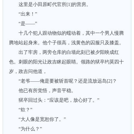
这里是小田原町代官所[1]的营房。
“出来！”
“是——”
十几个犯人跟动物似的蠕动着，其中一个男人慢腾
腾地站起身来。他个子很高，浅黄色的囚服只及膝盖。
出了牢房，两旁仓库的白墙此刻已被夕阳映成红
色。刺眼的阳光让政吉眯起眼睛。领路的狱卒约莫四十
岁，政吉问他道，
“老爷——俺是要被斩首呢？还是流放远岛[2]？
他已有所觉悟，声音平稳。
狱卒回过头：“应该是吧，放心好了。”
“欸？”
“大人像是宽恕你了。”
“为什么？”