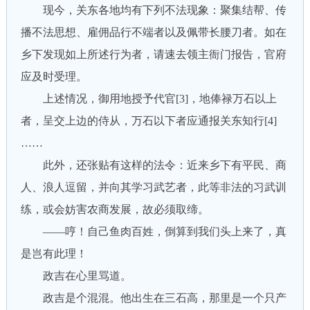
现今，关东各地均有下列不法现象：聚集结帮、传
播不法思想、雇佣品行不端者以及佩带长腰刀者。如在
乡下发现如上所述行为者，请速去领主衙门报告，官府
应及时受理。
上述情况，御用地授予代官[3]，地俸禄万石以上
者，呈交上边的侍从，万石以下者应通报关东知行[4]
……
此外，还张贴有这样的法令：近来乡下有平民、商
人、浪人逗留，并向其学习武艺者，此等非法的习武训
练，或会妨害农商发展，故必须取缔。
——哼！自己鱼肉百姓，倒算到我们头上来了，真
是岂有此理！
政吉在心里骂道。
政吉是个混混。他出生在三石高，那里是一个只产