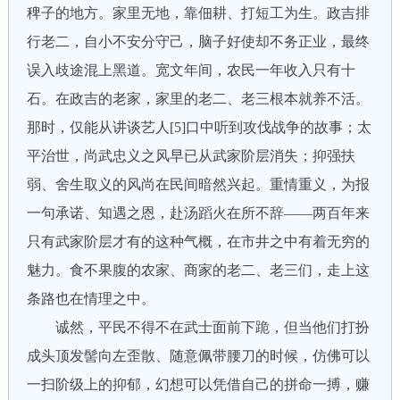
稗子的地方。家里无地，靠佃耕、打短工为生。政吉排
行老二，自小不安分守己，脑子好使却不务正业，最终
误入歧途混上黑道。宽文年间，农民一年收入只有十
石。在政吉的老家，家里的老二、老三根本就养不活。
那时，仅能从讲谈艺人[5]口中听到攻伐战争的故事；太
平治世，尚武忠义之风早已从武家阶层消失；抑强扶
弱、舍生取义的风尚在民间暗然兴起。重情重义，为报
一句承诺、知遇之恩，赴汤蹈火在所不辞——两百年来
只有武家阶层才有的这种气概，在市井之中有着无穷的
魅力。食不果腹的农家、商家的老二、老三们，走上这
条路也在情理之中。
诚然，平民不得不在武士面前下跪，但当他们打扮
成头顶发髻向左歪散、随意佩带腰刀的时候，仿佛可以
一扫阶级上的抑郁，幻想可以凭借自己的拼命一搏，赚