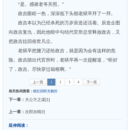
“是。感谢老爷关照。”
政吉眼眶一热，深深低下头朝老狱卒拜了一拜。
政吉本以为已经杀死的万岁辰造还活着。辰造企图
向政吉复仇，因此他暗中勾结代官所总管释放政吉，又
把政吉拉回俗世凡尘。
老狱卒把腰刀还给政吉，就是因为会有这样的危
险。政吉踏出代官所时，老狱卒再一次提醒道，“听好
了，政吉。尽快穿过箱根啊。”
上一页
1
2
3
4
下一页
相关热词搜索：
眠狂四郎无赖控
下一章：
犬公方之谋[1]
上一章：
次郎吉晴日
延伸阅读：