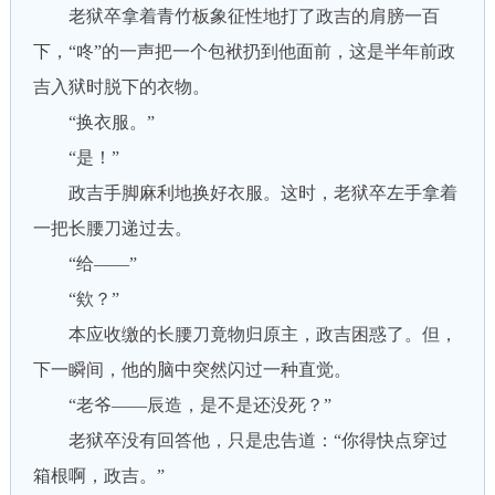
老狱卒拿着青竹板象征性地打了政吉的肩膀一百
下，“咚”的一声把一个包袱扔到他面前，这是半年前政
吉入狱时脱下的衣物。
“换衣服。”
“是！”
政吉手脚麻利地换好衣服。这时，老狱卒左手拿着
一把长腰刀递过去。
“给——”
“欸？”
本应收缴的长腰刀竟物归原主，政吉困惑了。但，
下一瞬间，他的脑中突然闪过一种直觉。
“老爷——辰造，是不是还没死？”
老狱卒没有回答他，只是忠告道：“你得快点穿过
箱根啊，政吉。”