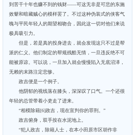
到苦干十年也赚不到的钱财——可这无非是可悲的东施
效颦和暗藏贼心的模样罢了。不过这种伪装式的侠客气
魄与平民年轻人的期望相吻合，因此这一切对他们来说
极具吸引力。
但是，若是真的投身进去，就会发现这只不过是帮
派的仁义。他们制定的帮规残酷无情，一旦违反绝不可
能被原谅。可以说，一旦加入就会慢慢陷入无底沼泽，
无赖的末路注定悲惨。
政吉便是一个例子。
他阴郁的视线落在膝头，深深叹了口气。一个还很
年轻的总管带着小吏走了进来。
“相模除籍[6]政吉，现在宣判你的罪刑。”
政吉俯身，双手按在水泥地上。
“犯人政吉，除籍人士，在本小田原市区胡作非