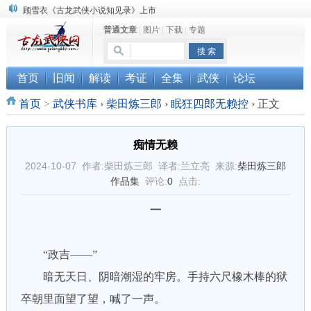
顾雪衣《古龙武侠小说知见录》上市
普通文章
|
图片
|
下载
|
专题
“武侠书库”查缺补漏活动圆满结束
《古龙小说原貌探究》修订版已上市
首页
旧闻
解读
考证
全集
武侠
论坛
首页
>
武侠书库
›
柴田炼三郎
›
眠狂四郎无赖控
›
正文
痴情无赖
2024-10-07 作者:柴田炼三郎 译者:兰立亮 来源:
柴田炼三郎
作品集
评论:
0
点击:
一
“政吉——”
暗无天日、阴暗潮湿的牢房。手持六尺橡木棒的狱
卒朝里面望了望，喊了一声。