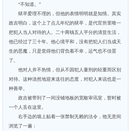
“不知道。”
狱卒爱理不理的，但他的表情明明就是知情。其实
政吉明白，这个上了点儿年纪的狱卒，是代官所里唯一
把犯人当人对待的人。二十两钱五人平分的清贫生活，
他已经过了三十年。他心境平和，没有把犯人们当成天
生的恶魔，只是觉得他们背负着不幸，运气也不佳罢
了。
他对人并不热情，但从不因犯人量刑的轻重而区别
对待。这种淡然地迎来送往的态度，对犯人来说也是一
种善举。
政吉被带到了一间没铺地板的宽敞审讯室，暂时被
一个人丢在这里。
右手边的墙上贴着一张禁制无赖的法令，他无意间
浏览了一遍：