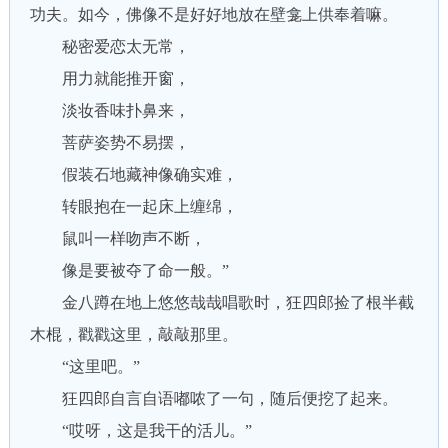
功夫。如今，佛像不是好好地放在壁龛上供奉着嘛。
秘密爱恋太无常，
用力就能推开窗，
淡妆香味扑鼻来，
菩萨姿势不易摆，
假装石地藏神像确实难，
转眼抱在一起床上缠绵，
鼠叫一样吻声不断，
像是要被夺了命一般。”
金八蹲在地上悠悠哉哉唱歌时，狂四郎捡了根半截
木棍，戳戳这里，敲敲那里。
“这里吧。”
狂四郎自言自语嘟哝了一句，随后便挖了起来。
“哎呀，这是我干的活儿。”