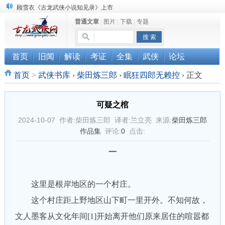
顾雪衣《古龙武侠小说知见录》上市
普通文章
|
图片
|
下载
|
专题
“武侠书库”查缺补漏活动圆满结束
《古龙小说原貌探究》修订版已上市
首页
旧闻
解读
考证
全集
武侠
论坛
首页
>
武侠书库
›
柴田炼三郎
›
眠狂四郎无赖控
›
正文
可疑之棺
2024-10-07 作者:柴田炼三郎 译者:兰立亮 来源:
柴田炼三郎
作品集
评论:
0
点击:
一
这里是根岸地区的一个村庄。
这个村庄距上野地区山下町一里开外。不知何故，
文人墨客从文化年间[1]开始离开他们原来居住的喧嚣都