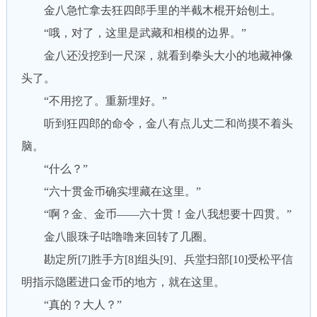
金八急忙拿去狂四郎手里的半截木棍开始刨土。
“哦，对了，这里是武藏和相模的边界。”
金八还没挖到一尺深，就看到拳头大小的地藏神像
头了。
“不用挖了。重新埋好。”
听到狂四郎的命令，金八有点儿丈二和尚摸不着头
脑。
“什么？”
“六十贯金币确实埋藏在这里。”
“啊？金、金币——六十贯！金八我想要十四贯。”
金八眼珠子咕噜噜来回转了几圈。
勘定所[7]胜手方[8]组头[9]、兵堂扫部[10]受松平信
明指示隐匿进口金币的地方，就在这里。
“真的？大人？”