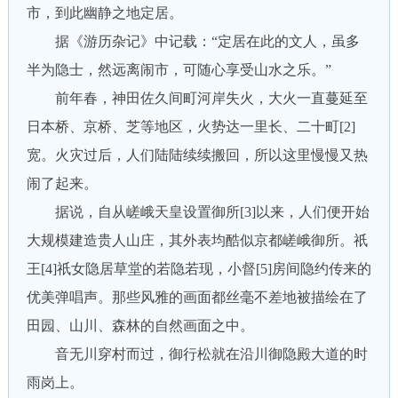
市，到此幽静之地定居。
据《游历杂记》中记载：“定居在此的文人，虽多
半为隐士，然远离闹市，可随心享受山水之乐。”
前年春，神田佐久间町河岸失火，大火一直蔓延至
日本桥、京桥、芝等地区，火势达一里长、二十町[2]
宽。火灾过后，人们陆陆续续搬回，所以这里慢慢又热
闹了起来。
据说，自从嵯峨天皇设置御所[3]以来，人们便开始
大规模建造贵人山庄，其外表均酷似京都嵯峨御所。祇
王[4]祇女隐居草堂的若隐若现，小督[5]房间隐约传来的
优美弹唱声。那些风雅的画面都丝毫不差地被描绘在了
田园、山川、森林的自然画面之中。
音无川穿村而过，御行松就在沿川御隐殿大道的时
雨岗上。