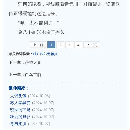
狂四郎说着，视线顺着音无川向对面望去，送葬队
伍正缓缓地朝这边走来。
“嘁！太不吉利了。”
金八不高兴地摇了摇头。
上一页
1
2
3
4
下一页
相关热词搜索：
眠狂四郎无赖控
下一章：
愚钝之妻
上一章：
白鸟主膳
延伸阅读：
·
人偶头像
(2024-10-06)
·
雾人亭异变
(2024-10-07)
·
密探的下场
(2024-10-07)
·
跃动的孤影
(2024-10-07)
·
毒与柔肌
(2024-10-07)