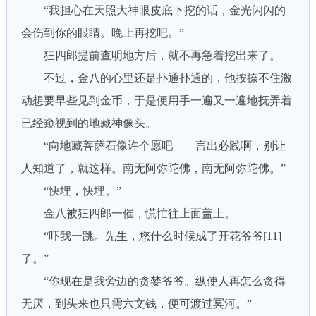
“我担心在天照大神眼皮底下挖的话，金光闪闪的
会伤到你的眼睛。晚上再挖吧。”
狂四郎提前查明地方后，就不再急着挖出来了。
不过，金八的心里还是扑通扑通的，他按捺不住激
动想要早些见到金币，于是便用手一遍又一遍地抚弄着
已经窥视到的地藏神像头。
“向地藏菩萨石像许个愿吧——言出必践啊，别让
人知道了，就这样。南无阿弥陀佛，南无阿弥陀佛。”
“快埋，快埋。”
金八被狂四郎一催，慌忙往上面盖土。
“吓我一跳。先生，您什么时候成了开花爷爷[11]
了。”
“你现在是我旁边的贪婪爷爷。纵使人再怎么贪得
无厌，到头来也只需六文钱，便可渡过冥河。”