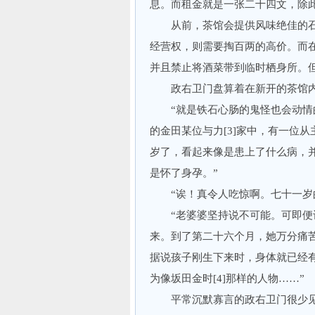
息。而租金就是一张二十四文，除
从前，茶馆会提供风味绝佳的石
经营权，则需要掏百两的高价。而
并且禁止将酒菜带到临时栖身所。
政右卫门盘算着在新开的茶馆内
“就是铁石心肠的鬼怪也会动情的
的金田某位与力[3]家中，有一位
岁了，看起来像是患上了什么病，
是怀了身孕。”
“诶！真令人吃惊啊。七十一岁的
“老婆婆坚持说不可能。可即便让
来。到了第二十六个月，她万分痛
据说孩子刚生下来时，身体就已经
为像坂田金时[4]那样的人物……”
平常沉默寡言的政右卫门很少见