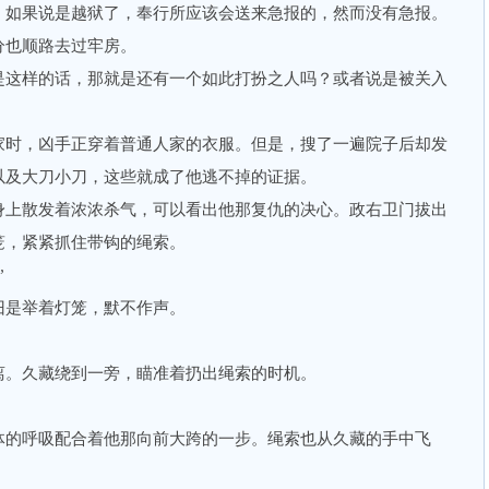
如果说是越狱了，奉行所应该会送来急报的，然而没有急报。
分也顺路去过牢房。
这样的话，那就是还有一个如此打扮之人吗？或者说是被关入
时，凶手正穿着普通人家的衣服。但是，搜了一遍院子后却发
以及大刀小刀，这些就成了他逃不掉的证据。
上散发着浓浓杀气，可以看出他那复仇的决心。政右卫门拔出
笼，紧紧抓住带钩的绳索。
”
是举着灯笼，默不作声。
。久藏绕到一旁，瞄准着扔出绳索的时机。
的呼吸配合着他那向前大跨的一步。绳索也从久藏的手中飞