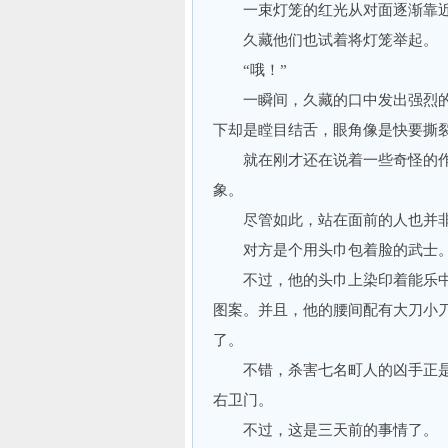
一束灯笼的红光从对面逐渐靠近
久藏他们也试着将灯笼举起。
“哦！”
一瞬间，久藏的口中发出强烈的
下却是瞠目结舌，眼角像是快要撕
就在刚才还在说着一些奇怪的作
象。
尽管如此，站在面前的人也并非
对方是个用头巾包着脸的武士
不过，他的头巾上染印着能乐中的
图案。并且，他的腰间配有大刀小
了。
不错，杀害七名町人的凶手正是
右卫门。
不过，这是三天前的事情了。