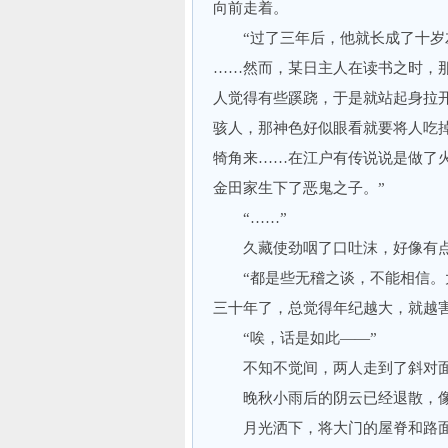
向前走着。
“过了三年后，他就长成了十岁左
……然而，某日主人在读书之时，
人觉得有些蹊跷，于是就站起身拉
骇人，那神色好似眼看就要将人吃
犄角来……在江户有传说说是做了
金田家生下了恶鬼之子。”
“……”
久藏使劲咽了口吐沫，好像有点
“都是些无稽之谈，不能相信。大
三十年了，总觉得年纪越大，就越害
“唉，话是如此——”
不知不觉间，两人走到了斜对面
晚秋小雨后的阴云已经退散，像
月光洒下，将大门的屋脊和路面