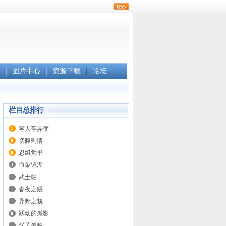
rss
图片中心
资源下载
论坛
栏目总排行
雾人亭异变
切腹殉情
忍组觉书
血染镜湖
武士帖
春夜之贼
异邦之貌
跃动的孤影
父子孤独