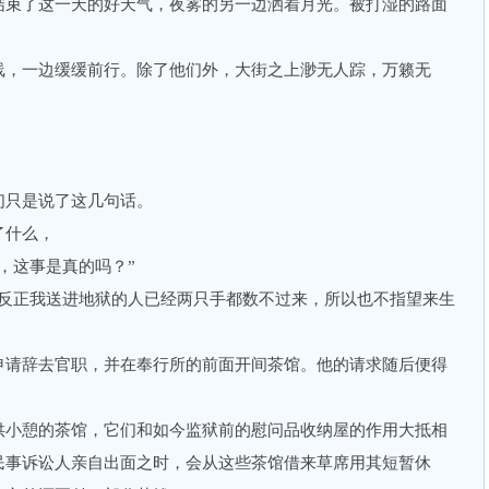
束了这一天的好天气，夜雾的另一边洒着月光。被打湿的路面
，一边缓缓前行。除了他们外，大街之上渺无人踪，万籁无
只是说了这几句话。
什么，
这事是真的吗？”
正我送进地狱的人已经两只手都数不过来，所以也不指望来生
请辞去官职，并在奉行所的前面开间茶馆。他的请求随后便得
小憩的茶馆，它们和如今监狱前的慰问品收纳屋的作用大抵相
民事诉讼人亲自出面之时，会从这些茶馆借来草席用其短暂休