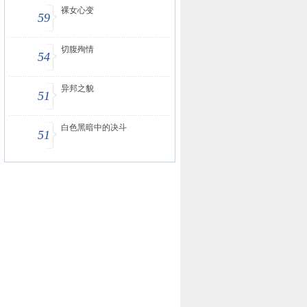
裸女心变
59
切腹殉情
54
异邦之貌
51
白色黑暗中的决斗
51