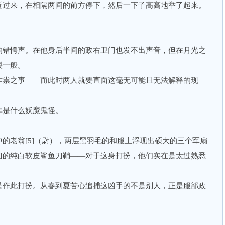
过来，在相隔两间的前方停下，然后一下子高高地举了起来。
错愕声。在他身后半间的政右卫门也发不出声音，但在月光之
裂一般。
祟之事——而此时两人就要直面这毫无可能且无法解释的现
是什么妖魔鬼怪。
。
老翁[5]（尉），两层黑羽毛的和服上浮现出硕大的三个军扇
刀的纯白软皮鲨鱼刀鞘——对于这身打扮，他们实在是太过熟悉
作此打扮。从春到夏苦心追捕这凶手的不是别人，正是服部政