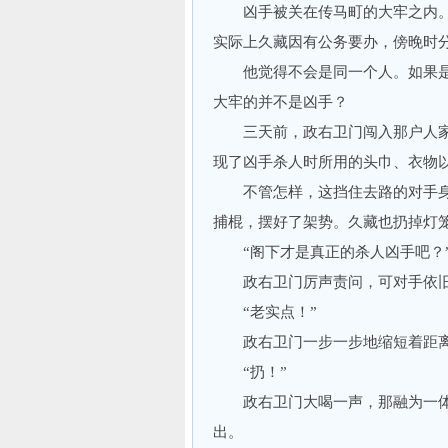
凶手被关在传马町的大牢之内。
实际上久藏因有公务要办，傍晚时
他觉得不会是同一个人。如果是
大牢的并不是凶手？
三天前，政右卫门闯入那户人家
现了凶手杀人时所用的头巾、衣物
不管怎样，这挡住去路的对手身
捕棍，摆好了架势。久藏也扔掉灯
“阁下才是真正的杀人凶手吧？
政右卫门厉声责问，可对手依旧
“老实点！”
政右卫门一步一步地缩短着距离
“扔！”
政右卫门大喝一声，那融为一体
出。