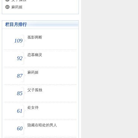
麻药姬
栏目月排行
孤影两断
109
恋慕幽灵
92
麻药姬
87
父子孤独
85
处女侍
61
隐藏在暗处的男人
60