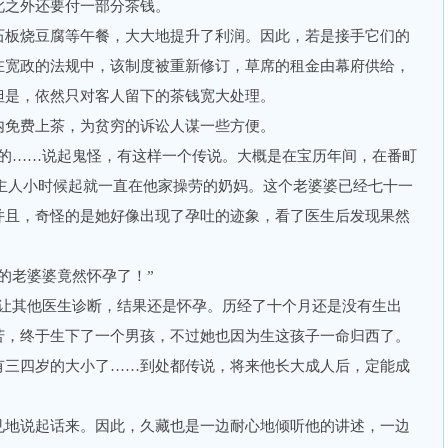
此之外还要付一部分茶钱。
板烧豆腐等午餐，大大地提升了利润。因此，若是接手它们的
在宽政的法规中，该制度被重新修订，草席的租金由幕府供给，
但是，依然只对客人留下的茶钱宽大处理。
免费上茶，为贫穷的诉讼人谋一些方便。
……说起鬼怪，有这样一个传说。大概是在宝历年间，在番町
从主人小时候起就一直在他家操劳的奶妈。这个老婆婆已经七十一
并且，奇怪的是她好像出现了孕吐的迹象，看了医生后发现果然
老婆婆竟然怀孕了！”
其他医生诊断，结果还是怀孕。历经了十个月还是没有生出
苦，终于生下了一个男孩，不过她也因为生这孩子一命归西了。
有三四岁的大小了……到处都传说，将来他长大成人后，定能成
地说起话来。因此，久藏也是一边耐心地倾听他的讲述，一边