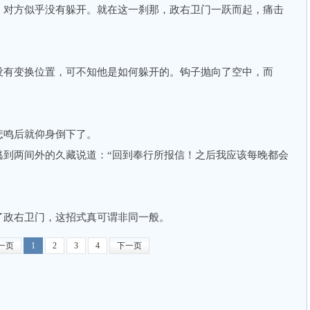
对方似乎没有躲开。就在这一刹那，政右卫门一跃而起，痛击
有变换位置，可不知他是如何躲开的。钩子抛向了空中，而
鸣后就仰身倒下了。
两间外的久藏说道：“回到奉行所报信！之后我应该每晚都会
政右卫门，这招式真可谓非同一般。
一页
1
2
3
4
下一页