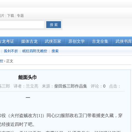
图片
|
下载
|
专题
古龙考证
媒体古龙
武侠百家
原创文学
古龙全集
武侠书库
|
孤剑不折
|
眠狂四郎无赖控
|
搜索
控
›
正文
能面头巾
者：柴田炼三郎 译者：兰立亮 来源：
柴田炼三郎作品集
评论：
0
点击：
一
火付盗贼改方[1]）同心[2]服部政右卫门带着捕吏久藏，穿
已经接近四时了吧。