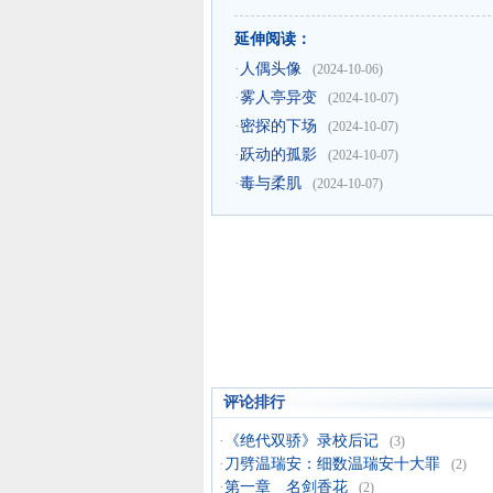
延伸阅读：
·
人偶头像
(2024-10-06)
·
雾人亭异变
(2024-10-07)
·
密探的下场
(2024-10-07)
·
跃动的孤影
(2024-10-07)
·
毒与柔肌
(2024-10-07)
评论排行
·
《绝代双骄》录校后记
(3)
·
刀劈温瑞安：细数温瑞安十大罪
(2)
·
第一章 名剑香花
(2)