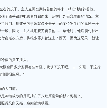
右的孩子。主人金田也期待着他的将来，精心地培养着他。
那孩子蹑手蹑脚地踏着竹廊而来，从拉门外偷窥里面的情况。主
开了拉门。那孩子的形象就像小册子上的某位罗生门的鬼怪一样
掉一般。因此，主人就用腰刀斩杀他……杀他时，他后脑勺长出
火付盗贼改方后，将很多罪人都送上了西天，因为这恶果，就让
冷似的摇了摇头。
概金田多少变得有些奇怪，就杀了孩子吧。……久藏，干这行
怕遭报应啊。”
的大门前。
是冻结成冰的月亮挂在了八辻原南角的杉木树梢上。
照得又白又亮，宛如铺满秋霜。