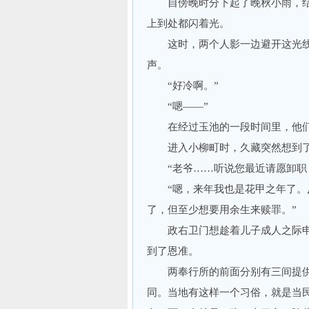
自傍晚时分下起了晚秋小雨，结
上到处都闪着光。
这时，两个人影一边避开这光线
声。
“好冷啊。”
“嗯——”
在经过玉池的一段时间里，他们
进入小柳町时，久藏突然想到了
“老爷……听说您最近请愿卸职，
“嗯，来年我也是花甲之年了。反
了，但至少想要用余生来赎罪。”
政右卫门想趁着儿子成人之际申
到了恩准。
两奉行所的前面分别有三间提供
同。当地有这样一个习俗，就是当