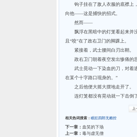
钩子挂在了敌人衣服的底襟上，
向他——这是捕快的招式。
然而——
飘浮在黑暗中的灯笼看起来并没
且“咬”在了政右卫门的脚踝上。
紧接着，武士腰间白刃出鞘。
政右卫门朝着夜空发出惨痛的悲
武士晃动一下染血的刀，对着逃到
在某个十字路口现身的。”
之后他便大摇大摆地走开了。
连灯笼都没有晃动就一下击倒了
上
相关热词搜索：
眠狂四郎无赖控
下一章：
血笑的下场
上一章：
毒与虚无僧