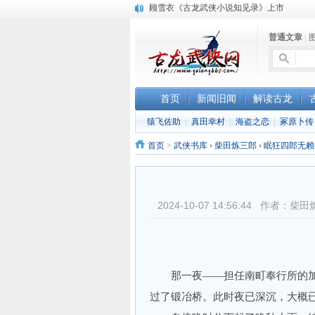
顾雪衣《古龙武侠小说知见录》上市
“武侠书库”查缺补漏活动圆满结束
普通文章
|
《古龙小说原貌探究》修订版已上市
首页
新闻旧闻
解读古龙
猿飞佐助
|
真田幸村
|
海盗之恋
|
冢原卜传
首页
>
武侠书库
›
柴田炼三郎
›
眠狂四郎无赖
2024-10-07 14:56:44 作
那一夜——担任南町奉行所的加役（
过了锻冶桥。此时夜已深沉，大概