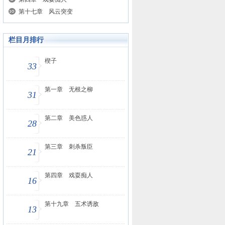
第十七章 风云突变
栏目月排行
楔子
33
第一章 无根之柳
31
第二章 美色惑人
28
第三章 刺杀叛臣
21
第四章 戏耍痴人
16
第十九章 五术诱敌
13