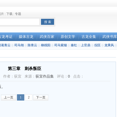
图片
|
下载
|
专题
古龙考证
媒体古龙
武侠百家
原创文学
古龙全集
武侠书库
诸葛青云
|
司马翎
|
陈青云
|
柳残阳
|
司马紫烟
|
秦红
|
上官鼎
|
倪匡
|
龙乘风
|
第三章 刺杀叛臣
35:18 作者：荻宜 来源：
荻宜作品集
评论：
0
点击：
版。
上一页
1
2
下一页