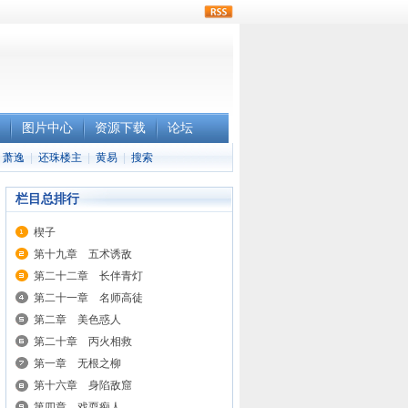
rss
图片中心
资源下载
论坛
萧逸
|
还珠楼主
|
黄易
|
搜索
栏目总排行
楔子
第十九章 五术诱敌
第二十二章 长伴青灯
第二十一章 名师高徒
第二章 美色惑人
第二十章 丙火相救
第一章 无根之柳
第十六章 身陷敌窟
第四章 戏耍痴人