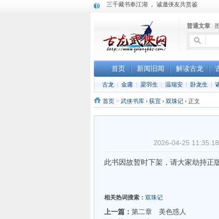
“武侠书库”查缺补漏活动圆满结束
珠海《古龙作品集》PDF扫描版分享
普通文章
|
首页
新闻旧闻
解读古龙
古龙
|
金庸
|
梁羽生
|
温瑞安
|
卧龙生
|
首页
>
武侠书库
›
荻宜
›
双珠记
›
正文
2026-04-25 11:
此书因故暂时下架，请大家劫持正
相关热词搜索：
双珠记
上一篇：
第二章 美色惑人