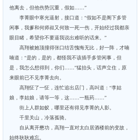
他离去，但他伤势沉重，假如……”
李菁眼中寒光逼射，接口道：“假如不是阁下多管
闲事，我爹和何师叔又何致一死一伤，开始经过我都亲
眼目睹，希望你不要逼我说出难听的话来。”
高翔被她顶撞得张口结舌愧悔无比，好一阵，才喃
喃道：“是的，是的，都怪我不该插手多管闲事，但
是，我怎么想得到，你们……”猛抬头，话声立住，原
来眼前已不见李菁去向。
高翔怔了一怔，连忙追出店门，高叫道：“李姑
娘，李姑娘，请等一等，这……一瓶药……”
街上人群如蚁，哪里还有得见李菁的人影。
千里关山，冷落孤骑。
自从离开懋功，高翔一直对太白居酒楼前的变故，
始终耿耿难忘。