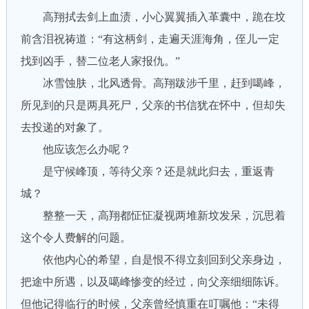
高翔拭去剑上血渍，小心翼翼插入革囊中，跪在坟
前含泪祝祷道：“有这柄剑，走遍天涯海角，侄儿一定
找到凶手，替二位老人家报仇。”
冰雪蚀肤，北风透骨。高翔跋涉千里，赶到噶峰，
所见到的只是两具死尸，父亲的书信犹在怀中，但却失
去投递的对象了。
他应该怎么办呢？
是守候峰顶，等待父亲？还是就此归去，重返青
城？
整整一天，高翔都怔怔凝视两堆新坟发呆，沉思着
这个令人费解的问题。
依他内心的希望，自是恨不得立刻回到父亲身边，
把途中所遇，以及噶峰惨变的经过，向父亲细细陈诉。
但他记得临行的时候，父亲曾经慎重在叮嘱他：“未得