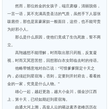
然而，那位姓金的女孩子，端庄肃穆，清丽脱俗，
一言一语，莫不充满高贵圣洁的气质，虽然手下人嚣张
跋扈些，那也是富豪家奴一般面目，这些，也不能苛责
为好邪小人。
那么是什么原因，使他们竟成了生仇死敌，誓不两
立。
高翔越想不能理解，时而取出那只药瓶，反复凝
视，时而又冥思苦想，回想那白衣女郎临去时的传语。
他略带憾意地对自己说：“可惜爹爹限定十天之
内，必须赶到星宿海，否则，定要到开封府去，看看姓
金的一家，究竟是什么人物。”
雄心一起，越赶更急，越大小金川，循金沙江西
上，第十天，已经如期赶到星宿海。
由通大河上溯，高耸人云的噶达素齐老峰历历在