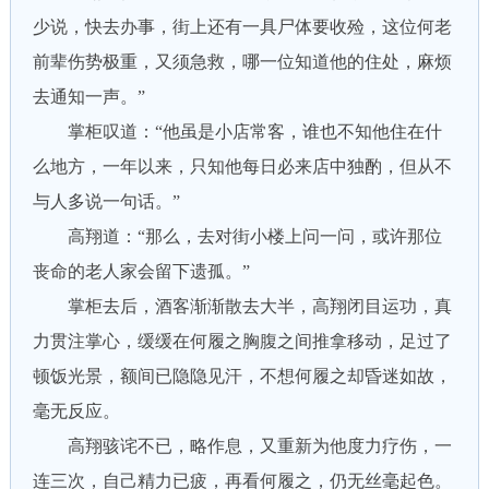
少说，快去办事，街上还有一具尸体要收殓，这位何老
前辈伤势极重，又须急救，哪一位知道他的住处，麻烦
去通知一声。”
掌柜叹道：“他虽是小店常客，谁也不知他住在什
么地方，一年以来，只知他每日必来店中独酌，但从不
与人多说一句话。”
高翔道：“那么，去对街小楼上问一问，或许那位
丧命的老人家会留下遗孤。”
掌柜去后，酒客渐渐散去大半，高翔闭目运功，真
力贯注掌心，缓缓在何履之胸腹之间推拿移动，足过了
顿饭光景，额间已隐隐见汗，不想何履之却昏迷如故，
毫无反应。
高翔骇诧不已，略作息，又重新为他度力疗伤，一
连三次，自己精力已疲，再看何履之，仍无丝毫起色。