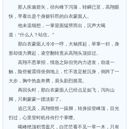
那人疾逾箭矢，径向峰下泻落，转瞬已至，高翔眼
快，早看出是个身躯轩昂的白衣蒙面人。
他未逞细想，一掌迎面猛劈而出，沉声大喝
道：“什么人？站住。”
那白衣蒙面人冷冷一哼，大袖挥起，举掌一封，身
形却借力腾起，凌空翻转竟从高翔头顶掠过。
高翔不悉掌招，情急之际但凭内力进发，劲道一
触，险些被震得坐倒地上，忙不迭定桩沉身，倒跨了一
大步，胸中热血奔腾，肩头剧烈摇晃。
再回头时，那白衣蒙面人已经点足如飞，泻向山
脚，只剩蒙蒙一团淡影了。
追已无及，高翔恨恨一跺脚，转身掠登峰顶，目光
扫过，心里登时机伶伶打个寒噤。
噶峰绝顶积雪盈尺，白茫茫看不见一草一木，只有