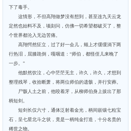
下了毒手。
这情形，不但高翔做梦没有想到，甚至连九天云龙
定然也始料不及，顷刻问，仿佛一切希望都破灭了，整
个世界都沦入无边苦痛。
高翔愕然怔立，过了好一会儿，颊上才缓缓淌下两
行热泪，屈膝跪倒，嘎咽道：“师伯，都怪侄儿来晚了
一步。”
他默然饮泣，心中茫茫无主，许久，许久，才想到
整理残琴，收拾断萧，将两位师伯的遗骸，并行安葬。
尸骸人土之前，他咬着牙，从柳师伯身上拔出了那
柄短剑。
短剑长仅六寸，通体泛射着金光，柄间嵌镶七粒宝
石，呈七星北斗之状，竟是一柄纯金打造，十分名贵的
稀世之物。