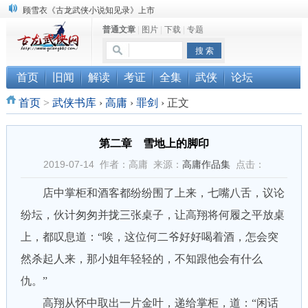
顾雪衣《古龙武侠小说知见录》上市
普通文章
|
图片
|
下载
|
专题
“武侠书库”查缺补漏活动圆满结束
《古龙小说原貌探究》修订版已上市
首页
旧闻
解读
考证
全集
武侠
论坛
首页
>
武侠书库
›
高庸
›
罪剑
›
正文
第二章 雪地上的脚印
2019-07-14 作者：高庸 来源：
高庸作品集
点击：
店中掌柜和酒客都纷纷围了上来，七嘴八舌，议论
纷坛，伙计匆匆并拢三张桌子，让高翔将何履之平放桌
上，都叹息道：“唉，这位何二爷好好喝着酒，怎会突
然杀起人来，那小姐年轻轻的，不知跟他会有什么
仇。”
高翔从怀中取出一片金叶，递给掌柜，道：“闲话