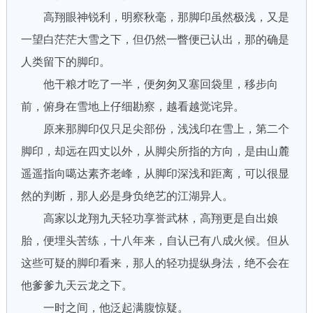
高翔眼神锐利，明察秋毫，那脚印虽然极浅，又是
一望白茫茫大雪之下，但仍然一瞥便已认出，那的确是
人类留下的脚印。
他干粮才吃了一半，便匆匆又塞回袋里，移步向
前，俯身在雪地上仔细勘察，越看越觉诧异。
原来那脚印仅只足尖部份，浅浅印在雪上，第二个
脚印，却远在四丈以外，从脚尖所指的方向，是由山麓
遥遥指向噶达素齐老峰，从脚印深浅和距离，可以很显
然的判断，那人必是身负绝艺的江湖异人。
高家以龙翔九天轻功享誉武林，高翔更是自出娘
胎，便埋头苦练，十八年来，自认已有八成火候。但从
这些可疑的脚印看来，那人的轻功提纵身法，绝不会在
他爹爹九天云龙之下。
一时之间，他泛起满腹惊疑。