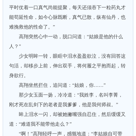
平时仗着一口真气尚能提聚，每天还须吞下一粒药丸才
能苟延性命，如今心脉既断，真气已散，纵有仙丹，也
难挽救他的性命了。”
高翔突然心中一动，脱口问道：“姑娘是他的什么
人？”
少女明眸一转，眼眶中泪水盈盈欲泣，没有回答这
句活，却移步上前，伸出双手，将何履之平抱而起，转
身欲行。
高翔坐然拦住，追问道：“姑娘，你……”
那少女玉面一扬，冷冷道：“我姓李，名叫李菁，
刚才死在乱剑下的老者是我爹爹，他是我何师叔。”
眸上泪水一闪，却被她撇嘴强自忍住，然后缓缓又
道：“难道我不能带他走么？”
“啊！”高翔轻呼一声，感慨地道：“李姑娘自可带