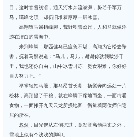
目，这时春雪初溶，通天河水奔流澎湃，势若干军万
马，噶峰之顶，却仍旧堆着厚厚一层冰雪。
高翔策马遥指峰脚，荒野积雪盈尺，人和马就像浮
游在洁白的雪海中。
来到峰脚，那匹健马已疲惫不堪，高翔为它松去鞍
辔，抚着马鬃说道：“马儿，马儿，谢谢你驮我跋涉千
里，我也还你自由，山中冰雪封冻，觅食艰难，你好好
自去努力吧。”
举掌轻拍马股，那马昂首长嘶，扬鬃奔向远处一片
松林，高翔提了干粮，就在峰脚下席地而坐，一面啃嚼
食物，一面摊开九天云龙所授地图，衡量着两位师伯隐
居的所在。
忽然，目光偶从左侧掠过，竟发觉离他两丈之外，
雪地上似有个浅浅的脚印。