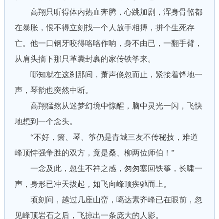
高翔只听得体内热血奔腾，心跳加剧，浑身骨骼都
在暴胀，恨不得立刻找一个人放手相搏，拼个生死存
亡。他一口钢牙咬得咯咯作响，身不由已，一翻手臂，
从肩头摘下那只革囊封裹的家传铁筝来。
哪知就在这刹那间，萧声倏忽而止，紧接着锋地一
声，琴韵也突然中断。
高翔猛然从迷梦幻境中惊醒，脑中灵光一闪，飞快
地想到一个念头。
“不好，箫、琴、筝仍是青城三友不传秘技，难道
峰顶恃强争胜的双方，竟是桑、柳两位师伯！”
一念及此，忽生不祥之感，匆匆塞回铁筝，长啸一
声，身形已冲天拔起，如飞向峰顶疾驰而上。
顷刻问，越过几座山峦，噶达素齐峰已在眼前，忽
见峰顶岩石之后，飞掠出一条庞大的人影。