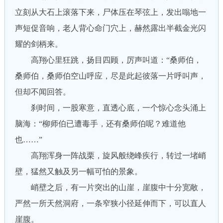
立刻从大石上滚落下来，尸体压在琴弦上，发出嗡地一
声短促音响，老人背心命门穴上，赫然露出半截金光闪
耀的剑柄来。
高翔心里狂跳，扬目四顾，厉声叫道：“桑师伯，
桑师伯，桑师伯空山呼应，尽是此起彼落一片呼叫声，
但却不闻回答。
刹时间，一股寒意，直透心底，一个惊心念头涌上
脑海：“柳师伯已遭毒手，还有桑师伯呢？难道他
也……”
高翔浑身一阵战栗，旋风般绕峰疾行，转过一堵峭
壁，猛然又触及另一幅可怕的景象。
峭壁之后，有一片突出的山崖，崖腹中十分宽敞，
严然一所天然洞府，一条窄狭小径延伸而下，可以直人
崖腹。