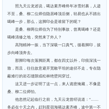
照九天云龙述说，噶达素齐峰终年冰雪封裹，人迹
不至，桑、柳二位师伯隐居峰顶后侧，轻易也从不踏出
噶峰一步，那么，这脚印会是谁留下的呢？
是桑、柳两位师伯为了特别事故，曾离噶峰？还是
噶峰清修之地，突然来了外人？
高翔精神一振，当下深吸一口真气，循着脚印，拔
步向峰顶奔去。
那脚印每次落脚距离，都在四丈以外，印痕深浅一
致，而且，往往故意避开宽敞平坦的途径不走，专在隐
蔽难行的岩石缝隙或松林绝壁间穿过。
这又进一步证明了这一点，来人诡密掩藏，不像是
桑、柳二位师怕。
他忽然记起临行之前，九天云龙曾经说道：“……
务必在十天之内，赶到星宿海噶达素齐峰，途中第一不