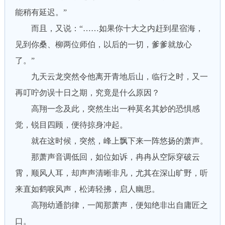
能稍有延迟。”
而且，又说：“……如果你十大之内赶到星宿海，
见到你桑、柳两位师伯，以后的一切，爹爹就放心
了。”
九天云龙突然令他离开青地后山，临行之时，又一
再叮咛勿误十日之期，究竟是什么原因？
高翔一念及此，突然生出一种莫名其妙的恐惧感
觉，锐目四顾，便待掠身冲起。
就在这时候，突然，峰上飘下来一阵悠扬的萧声。
那萧声音调低回，如位如诉，冉冉从空际穿破云
霄，顺风人耳，却声声清晰非凡，尤其在深山旷野，听
来直如鹤唳风声，松涛轻拂，启人幽思。
高翔幼通韵律，一闻那萧声，便知绝非出自庸匠之
口。