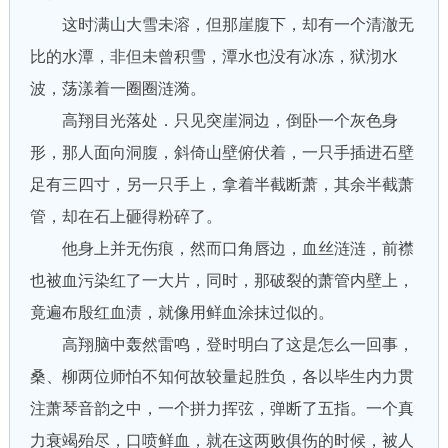
这时满山大雪未溶，但那崖腹下，却有一个清澈无
比的水潭，非但未曾积雪，潭水也没有冰冻，狱沏水
波，荡漾着一圈圈涟漪。
高翔目光落处．只见突崖洞边，倒卧一个灰色身
形，那人面向洞腹，斜倚山壁俯伏着，一只手插进石壁
足有三四寸，另一只手上，拿着半截断萧，其余半截萧
管，却在石上砸得粉碎了。
他身上并无伤痕，然而口角唇边，血丝涟涟，前襟
也被血污染红了一大片，同时，那破裂的萧管内壁上，
竟遍布殷红血渍，就像用鲜血涂抹过似的。
高翔脑中轰然雷鸣，登时明白了这是怎么一回事，
桑、柳两位师怕不知何故较量起胜负，各以毕生内力贯
注萧琴音韵之中，一个拼力挥弦，弹断了五指。一个真
力衰竭殆尽，口喷鲜血，就在这两败俱伤的时候，被人