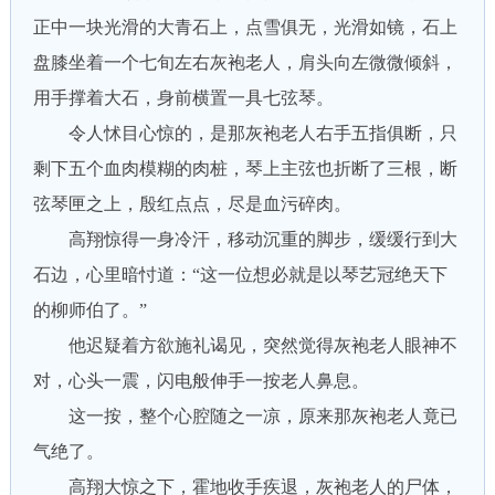
正中一块光滑的大青石上，点雪俱无，光滑如镜，石上
盘膝坐着一个七旬左右灰袍老人，肩头向左微微倾斜，
用手撑着大石，身前横置一具七弦琴。
令人怵目心惊的，是那灰袍老人右手五指俱断，只
剩下五个血肉模糊的肉桩，琴上主弦也折断了三根，断
弦琴匣之上，殷红点点，尽是血污碎肉。
高翔惊得一身冷汗，移动沉重的脚步，缓缓行到大
石边，心里暗忖道：“这一位想必就是以琴艺冠绝天下
的柳师伯了。”
他迟疑着方欲施礼谒见，突然觉得灰袍老人眼神不
对，心头一震，闪电般伸手一按老人鼻息。
这一按，整个心腔随之一凉，原来那灰袍老人竟已
气绝了。
高翔大惊之下，霍地收手疾退，灰袍老人的尸体，