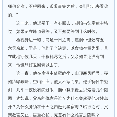
师伯允准，不得回来，爹爹事完之后，会到那儿去看你
的。”
这一来，他迟疑了。有心回去，却怕与父亲途中错
过，如果留在峰顶呆等，又不知要等到什么时候。
检视身边干粮，尚足一日之需，崖洞中也还有五、
六天余粮，于是，他作了个决定。以食物存量为限，且
在此地守候几天，干粮耗尽之后，父亲如果还没有到
来，他也只好返回青城去了。
这一夜，他在崖洞中倚壁静坐，山顶寒风呼号，宛
如猿曝狼啼，空山回应，使人不寒而栗。他手抚怀中短
剑，几乎一夜没有阂过眼，脑中翻来覆去思索着几个疑
团，犹如说：父亲的仇家是谁？为什么突然要他改姓离
开？为什么务须在十天之内赶到星宿海？临行之时，父
亲欲言又止，语重心长，究竟有什么难言之隐呢？