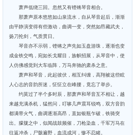
萧声低绕三回。忽然又有铿锵琴音相合。
那萧声原本悠悠如山泉流水，自从琴音起后，渐渐
由平静演变得有些激动，曲调一变，突然如昂藏武夫，
扬刀抡剑，气质贯日。
琴音亦不示弱，铿锵之声先如玉盘游珠，逐渐也变
成金铁交鸣，宛如长戈耀目，族帜招展，从琴音中，使
人仿佛感觉到大车临阵，万马奔驰的肃杀之意。
萧声和琴音，此起彼伏，相互纠缠，高翔被这些眩
人心志的音韵所迷，怔怔立在峰腰，竟忘了举步。
约莫过了半个多时辰，那萧声和琴音互不相让，越
来越充满杀机，猛然问，叮哆几声震耳锐鸣，双方音韵
都满带火气，曲调逐渐高昂，直如银瓶乍破，铁骑突
出。朦胧之中，似闻战鼓频催，刀枪染血，千军万马在
往返冲杀，尸骸遍野，血流成河，惨不忍睹。