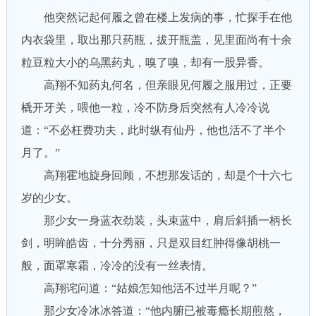
他突然记起何履之曾在楼上发病的事，忙探手在他
内衣袋里，取出那只药瓶，拔开瓶盖，见里面尚有十余
粒豆粒大小的乌黑药丸，嗅了嗅，却有一股异香。
高翔不知药丸何名，但亲眼见何履之服用过，正要
橇开牙关，喂他一粒，冷不防身后突然有人冷冷说
道：“不必枉费功夫，此时纵有仙丹，他也活不了半个
月了。”
高翔霍地旋身回顾，不想那发话的，却是个十六七
岁的少女。
那少女一身蓝衣劲装，头束蓝中，肩后斜插一柄长
剑，明眸皓齿，十分秀丽，只是双目红肿得像胡桃一
般，面罩寒霜，冷冷的没有一丝表情。
高翔诧问道：“姑娘怎知他活不过半月呢？”
那少女冷冰冰答道：“他内腑已被毒瘾长期煎熬，