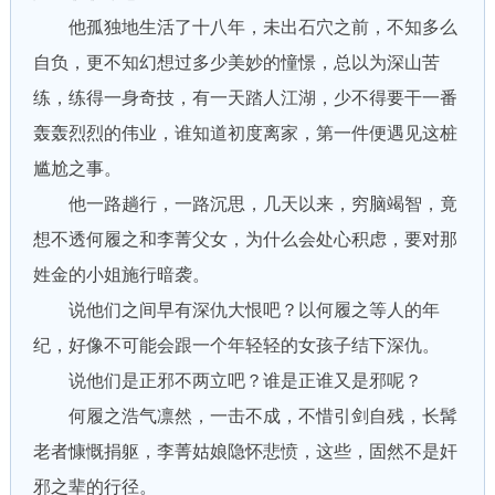
他孤独地生活了十八年，未出石穴之前，不知多么
自负，更不知幻想过多少美妙的憧憬，总以为深山苦
练，练得一身奇技，有一天踏人江湖，少不得要干一番
轰轰烈烈的伟业，谁知道初度离家，第一件便遇见这桩
尴尬之事。
他一路趟行，一路沉思，几天以来，穷脑竭智，竟
想不透何履之和李菁父女，为什么会处心积虑，要对那
姓金的小姐施行暗袭。
说他们之间早有深仇大恨吧？以何履之等人的年
纪，好像不可能会跟一个年轻轻的女孩子结下深仇。
说他们是正邪不两立吧？谁是正谁又是邪呢？
何履之浩气凛然，一击不成，不惜引剑自残，长髯
老者慷慨捐躯，李菁姑娘隐怀悲愤，这些，固然不是奸
邪之辈的行径。