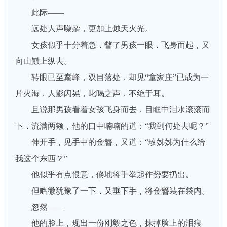
此际——
远处人声噪杂，更加上烛天火光。
女孩似乎十分着急，瞥了男孩一眼，飞身而起，又
向山巅上纵去。
转眼已至巅峰，双目落处，却见“童家庄”已成为一
片火海，人影闪晃，叱喝之声，不绝于耳。
且说那男孩看着女孩飞身而去，目眶中泪水滚滚而
下，流满两颊，他的口中喃喃的道：“我到何处去呢？”
伸开手，见手中的金簪，又道：“玫姊姊为什么给
我这个东西？”
他似乎有点恨意，倏地将手举起作势要扔出。
但略微犹豫了一下，又垂下手，将金簪装在袋内。
忽然——
他的脸上，现出一份刚毅之色，抹掉脸上的泪痕