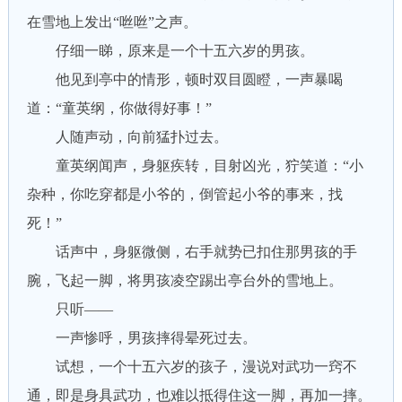
在雪地上发出“咝咝”之声。
仔细一睇，原来是一个十五六岁的男孩。
他见到亭中的情形，顿时双目圆瞪，一声暴喝
道：“童英纲，你做得好事！”
人随声动，向前猛扑过去。
童英纲闻声，身躯疾转，目射凶光，狞笑道：“小
杂种，你吃穿都是小爷的，倒管起小爷的事来，找
死！”
话声中，身躯微侧，右手就势已扣住那男孩的手
腕，飞起一脚，将男孩凌空踢出亭台外的雪地上。
只听——
一声惨呼，男孩摔得晕死过去。
试想，一个十五六岁的孩子，漫说对武功一窍不
通，即是身具武功，也难以抵得住这一脚，再加一摔。