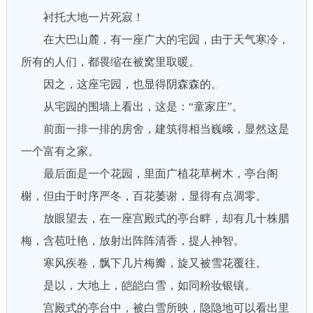
衬托大地一片死寂！
在大巴山麓，有一座广大的宅园，由于天气寒冷，
所有的人们，都畏缩在被窝里取暖。
因之，这座宅园，也显得阴森森的。
从宅园的围墙上看出，这是：“童家庄”。
前面一排一排的房舍，建筑得相当巍峨，显然这是
一个富有之家。
最后面是一个花园，里面广植花草树木，亭台阁
榭，但由于时序严冬，百花萎谢，显得有点凋零。
放眼望去，在一座宫殿式的亭台畔，却有几十株腊
梅，含苞吐艳，放射出阵阵清香，提人神智。
寒风疾卷，飘下几片梅瓣，旋又被雪花覆往。
是以，大地上，皑皑白雪，如同粉妆银镶。
宫殿式的亭台中，被白雪所映，隐隐地可以看出里