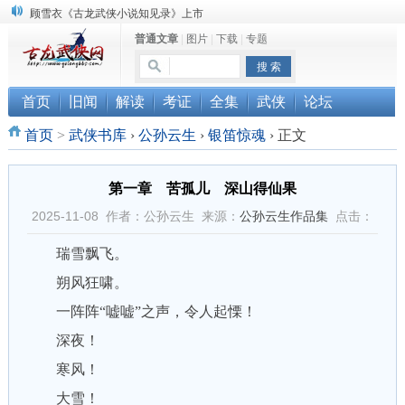
顾雪衣《古龙武侠小说知见录》上市
普通文章
|
图片
|
下载
|
专题
“武侠书库”查缺补漏活动圆满结束
《古龙小说原貌探究》修订版已上市
首页
旧闻
解读
考证
全集
武侠
论坛
首页
>
武侠书库
›
公孙云生
›
银笛惊魂
›
正文
第一章 苦孤儿 深山得仙果
2025-11-08 作者：公孙云生 来源：
公孙云生作品集
点击：
瑞雪飘飞。
朔风狂啸。
一阵阵“嘘嘘”之声，令人起慄！
深夜！
寒风！
大雪！