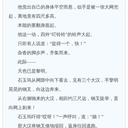
他觉出自己的身体平空而悬，似乎是被一张大网兜
起，离地竟有四尺多高。
本能的要翻身面起。
他这一动，四外“叮铃铃”的铃声大起。
只听有人说道：“捉得一个，快！”
杂沓的脚步声，齐集而来。
此际——
天色已是黎明。
石玉筠从网隙中向下看去，见有三个大汉，手擎明
晃晃的钢叉，向这边奔来。
从右侧驰来的大汉，相距约三尺远，钢叉陡举，直
向网上刺来！
石玉筠吓得“哎呀！”一声呼叫，道：“娘！”
那大汉将钢叉倏地缩回，返身往回逃跑。