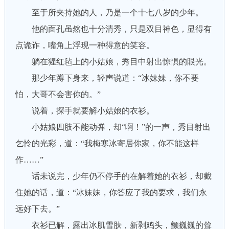
至于所夹持她的人，乃是一个十七八岁的少年。
他的面孔虽然也十分清秀，只是双目神色，显得有
点诡诈，嘴角上浮现一种得意的笑容。
躺在猩红毡上的小姑娘，秀目中射出惊惧的眼光。
那少年蹲下身来，轻声说道：“冰妹妹，你不要
怕，大哥不会害你的。”
说着，探手就要解小姑娘的衣衫。
小姑娘四肢不能动弹，却“啊！”的一声，秀目射出
乞怜的光彩，道：“我梅寒冰寄居你家，你不能这样
作……”
话未说完，少年仍不停手的在解着她的衣衫，却截
住她的话，道：“冰妹妹，你答应了我的要求，我们永
远好下去。”
衣衫已解，露出冰肌雪肤，新剥鸡头，颤巍巍的耸