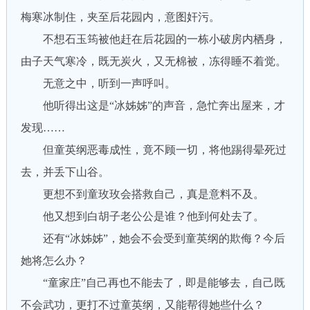
梅寒冰制住，夹至后花园内，意图奸污。
不想石玉筠被他赶在后花园的一栋小破房内栖身，
由子天气寒冷，既无炭火，又无棉被，冻得睡不着觉。
无意之中，听到一声呼叫。
他听得出这是“冰姊姊”的声音，急忙奔出屋来，才
发现……
但童英纲恶毒成性，竟不顾一切，将他踢得晕死过
去，并丢下山谷。
更想不到童玫玫会搭救自己，真是意料不及。
他又想到白胡子老公公是谁？他到何处去了。
还有“冰姊姊”，她会不会受到童英纲的欺侮？今后
她将怎么办？
“童家庄”自己再也不能去了，即是能够去，自己既
不会武功，更打不过童英纲，又能帮得她些什么？