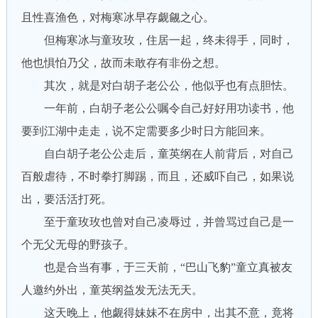
且性喜渔色，对梅寒冰早存觑觎之心。
但梅寒冰与童玫玫，住居一起，终未得手，同时，
他也惧怕乃父，故而未敢存有非份之想。
其次，就是对白胡子老公公，他似乎也有点胆怯。
一年前，白胡子老公公嘱令自己好好用功读书，他
要到江湖中走走，说不定需要多少时日方能回来。
自白胡子老公公走后，童英纲在人前背后，对自己
百般虐待，不时拳打脚踢，而且，还威吓自己，如果说
出，要活活打死。
至于童玫玫也曾对自己凌辱过，并曾骂过自己是一
个无父无母的野孩子。
也是合当有事，于三天前，“巴山飞豹”童立真被友
人邀约外出，童英纲益发无法无天。
这天晚上，他觑得妹妹不在房中，出其不意，竟将