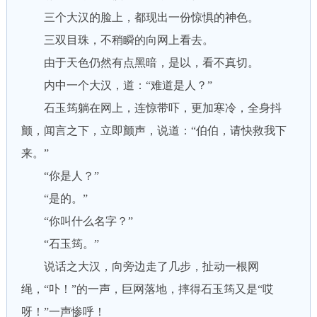
三个大汉的脸上，都现出一份惊惧的神色。
三双目珠，不稍瞬的向网上看去。
由于天色仍然有点黑暗，是以，看不真切。
内中一个大汉，道：“难道是人？”
石玉筠躺在网上，连惊带吓，更加寒冷，全身抖
颤，闻言之下，立即颤声，说道：“伯伯，请快救我下
来。”
“你是人？”
“是的。”
“你叫什么名字？”
“石玉筠。”
说话之大汉，向旁边走了几步，扯动一根网
绳，“卟！”的一声，巨网落地，摔得石玉筠又是“哎
呀！”一声惨呼！