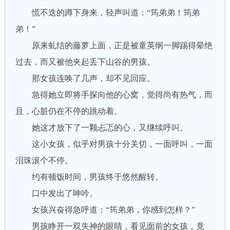
慌不迭的蹲下身来，轻声叫道：“筠弟弟！筠弟
弟！”
原来虬结的藤萝上面，正是被童英纲一脚踢得晕绝
过去，而又被他夹起丢下山谷的男孩。
那女孩连唤了几声，却不见回应。
急得她立即将手探向他的心窝，觉得尚有热气，而
且，心脏仍在不停的跳动着。
她这才放下了一颗忐忑的心，又继续呼叫。
这小女孩，似乎对男孩十分关切，一面呼叫，一面
泪珠滚个不停。
约有顿饭时间，男孩终于悠然醒转。
口中发出了呻吟。
女孩兴奋得急呼道：“筠弟弟，你感到怎样？”
男孩睁开一双失神的眼睛，看见面前的女孩，竟