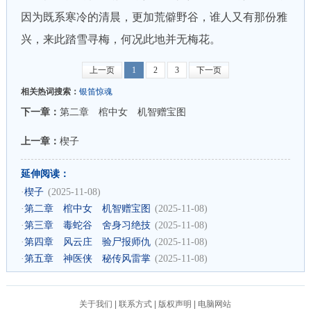
因为既系寒冷的清晨，更加荒僻野谷，谁人又有那份雅
兴，来此踏雪寻梅，何况此地并无梅花。
上一页
1
2
3
下一页
相关热词搜索：
银笛惊魂
下一章：
第二章 棺中女 机智赠宝图
上一章：
楔子
延伸阅读：
·
楔子
(2025-11-08)
·
第二章 棺中女 机智赠宝图
(2025-11-08)
·
第三章 毒蛇谷 舍身习绝技
(2025-11-08)
·
第四章 风云庄 验尸报师仇
(2025-11-08)
·
第五章 神医侠 秘传风雷掌
(2025-11-08)
关于我们
|
联系方式
|
版权声明
|
电脑网站