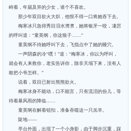
峙着，年届及笄的少女，谁个不喜欢。
那少年双目欲火大炽，他恨不得一口将她吞下去。
梅寒冰只急得秀目泪水潸潸，她将银牙一咬，凄厉
的呼叫道：“童英纲，你这狼子……”
童英纲不待她呼叫下去，飞指点中了她的睡穴。
一声阴森的冷“嘿！”道：“梅寒冰，你以为呼叫，
就会有人来救你，老实告诉你，除非天塌下来，没有人
敢把小爷怎样。”
说着，双目已射出熊熊欲火。
梅寒冰身不能动，口不能言，只有流泪的份儿，等
待着暴风雨的降临……
童英纲在解着钮扣，准备吞噬这一只羔羊。
陡地——
亭台外面，出现了一个小身影，由于脚步沉重，踩