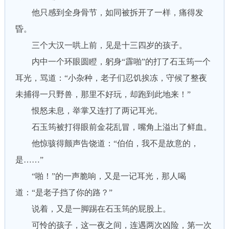
他只感到全身骨节，如同被拆开了一样，痛得发
昏。
三个大汉一哄上前，见是十三四岁的孩子。
内中一个环眼圆瞪，躬身“霹啪”的打了石玉筠一个
耳光，骂道：“小杂种，老子们忍饥挨冻，守候了整夜
未捕得一只野兽，那里不好玩，却跑到此地来！”
恨怒未息，举掌又连打了两记耳光。
石玉筠被打得眼前金花乱冒，嘴角上溢出了鲜血。
他惊骇得颤声告饶道：“伯伯，我不是故意的，
是……”
“啪！”的一声脆响，又是一记耳光，那人喝
道：“是老子挡了你的路？”
说着，又是一脚踢在石玉筠的屁股上。
可怜的孩子，这一夜之间，连遇两次凶险，第一次