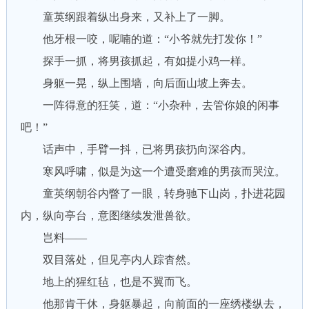
童英纲跟着纵出身来，又补上了一脚。
他牙根一咬，呢喃的道：“小爷就先打发你！”
探手一抓，将男孩抓起，有如提小鸡一样。
身躯一晃，纵上围墙，向后面山坡上奔去。
一阵得意的狂笑，道：“小杂种，去管你娘的闲事
吧！”
话声中，手臂一抖，已将男孩扔向深谷内。
寒风呼啸，似是为这一个遭受磨难的男孩而哭泣。
童英纲朝谷内瞥了一眼，转身驰下山岗，扑进花园
内，纵向亭台，意图继续发泄兽欲。
岂料——
双目落处，但见亭内人踪杳然。
地上的猩红毡，也是不翼而飞。
他那肯干休，身躯暴起，向前面的一座绣楼纵去，