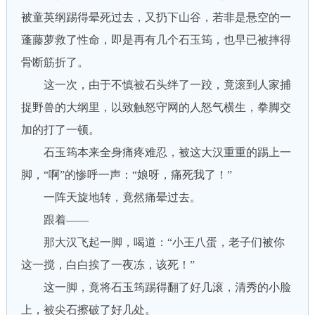
被童英纲踢得晕死过去，又扔下山谷，若非是悬空的一
蓬藤萝救了性命，即是再有几个石玉筠，也早已被摔得
骨断筋折了。
这一次，由于不慎被石头绊了一跤，竟滚到人家捕
捉野兽的大纲里，以致触怒守网的人怒气横生，拳脚交
加的打了一顿。
石玉筠本来全身痛疼难忍，被这大汉重重的踢上一
脚，“啊”的惨呼一声：“娘呀，痛死我了！”
一阵天旋地转，竟然痛晕过去。
跟着——
那大汉飞起一脚，喝道：“小王八蛋，老子们被你
这一搅，白白挨了一夜冻，该死！”
这一脚，竟将石玉筠踢得翻了好几滚，清秀的小脸
上，被尖石擦破了好几处。