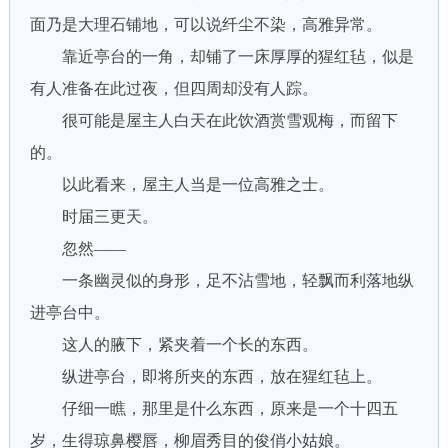
面乃是大理石铺地，可以说纤尘不染，高雅异常。
靠近亭台的一角，却铺了一床厚厚的猩红毡，似是
有人准备在此过夜，但四周却没有人踪。
很可能是屋主人白天在此饮酒赏雪观梅，而留下
的。
以此看来，屋主人当是一位高雅之士。
时届三更天。
忽然——
一条幽灵似的身形，足不沾雪地，轻飘而利落地纵
进亭台中。
这人的腋下，紧夹着一个长的东西。
纵进亭台，即将所夹的东西，放在猩红毡上。
仔细一瞧，那里是什么东西，原来是一个十四五
岁，生得琼鼻樱唇，柳眉秀目的俊俏小姑娘。