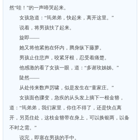
然“哇！”的一声啼哭起来。
女孩急道：“筠弟弟，快起来，离开这里。”
说着，将男孩扶了起来。
旋即——
她又将他紧抱在怀内，腾身纵下藤萝。
男孩止住悲声，咬紧牙根，忍受着痛楚。
他感激的看了女孩一眼，道：“多谢玫姊姊。”
陡然——
从处传来数声厉啸，似是发生在“童家庄。”
女孩面色骤变，急疾的从头发上摘下一根金簪，
道：“筠弟弟，我们家里，你住不得了，还是快点离
开，另觅住处，这枝金簪带在身上，可以换银两，以备
不时之需。”
说完，即塞在男孩的手中。