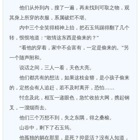
他们从外到内，搜了一遍，再未找到可取之物，观
其身上所穿的衣服，系属破烂不堪。
内中三个全笑得精神上抬，把石玉筠踢得翻了几个
转，恨恨地道：“敢情这东西是偷来的？”
“看他的穿着，家中不会富有，一定是偷来的。”另
一个随声附和。
说话之间，三人一看，天色大亮。
他们都共有的想法，如果这枝金簪，是小孩子偷来
的，定然会有人追赶，若不及时离开，恐怕……
忖念及此，相互一递眼色，急忙收拾大网，携起钢
叉，一溜烟而去。
他们三个万想不到，失之东隅，得之桑榆。
山谷中，剩下了石玉筠。
他孤独的躺在那里，是死？抑是活？没有人知道，