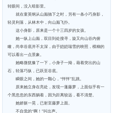
转眼间，没入暗影里。
就在童英纲从山巅驰下之时，另有一条小巧身影，
轻灵利落，从林木中，向山巅飞扑。
这小身影，原来是一个十三四岁的女孩。
她一纵上山巅，双目到处搜寻，旋又向山谷内俯
瞰，尚幸谷底并不太深，由于皑皑瑞雪的映照，模糊的
可以看出一点景象。
她略微犹豫了一下，小身子一拗，藉着突出的山
石，轻落巧纵，已跃至谷底。
瞬眼之间，她的一颗心，“怦怦”乱跳。
原来她立身在亮处，发现一蓬藤萝，上面似乎有一
个黑忽忽的东西躺着，因为距离较远，看不清楚。
她娇躯一晃，已射至藤萝上面。
不自觉的“啊！”叫出声。