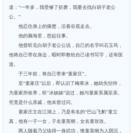
道：“一年多，我受够了折磨，我要去找白胡子老公
公。”
他忍住身上的痛楚，沿着谷底走去。
他的脑海里，想起往事。
他曾听见白胡子老公公说，自己的名字叫石玉筠，
他将自己带在身边，暇时即教给自己读书写字，还有医
道。
于三年前，将自己带来“童家庄”。
至“童家庄”以后，即认识了梅寒冰，她幼失怙恃，
为童家所收养，听“冰姊姊”说过，她与童家系属至亲。
究竟是什么亲戚，他未曾过问。
童家庄主在江湖上，乃是有名的“巴山飞豹”童立
真，他有一子一女，子名童英纲，女名童玫玫。
两人随着乃父练得一身武功，惟童英纲为人阴沉，