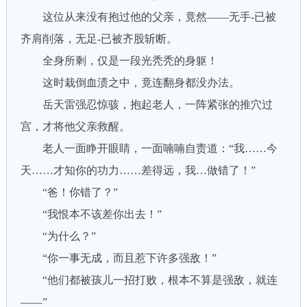
这位从来没有抱过他的父亲，竟然——无手-已被
齐肩削落，无足-已被齐股斩断。
全身所剩，仅是一段光秃秃的身躯！
这时栽倒血渍之中，竟连翻身都没办法。
岳天雷强忍惊骇，抱起老人，一阵紧张的推穴过
宫，才将他父亲救醒。
老人一面睁开眼睛，一面喃喃自责道：“我……今
天……才知你的功力……差得远，我…做错了！”
“爸！你错了？”
“我恨本不该差你出去！”
“为什么？”
“你一事无成，而且惹下许多强敌！”
“他们都被孩儿一招打败，根本不算是强敌，就连
——”