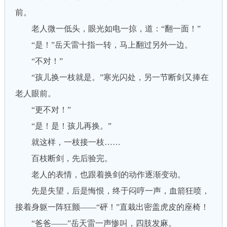
前。
老人微一低头，眼光如电一掠，道：“翻一面！”
“是！”岳天雷十指一转，马上翻过另外一边。
“不对！”
“孩儿换一枝就是。”寒光闪处，另一节断剑又捧在
老人眼前。
“更不对！”
“是！是！孩儿再换。”
就这样，一枝接一枝……
百枝断剑，先后验完。
老人的表情，也跟着换剑的动作逐渐变动。
先是失望，后是悔恨，终于闷哼一声，血箭狂喷，
接着身躯一阵狂颤——“砰！”直栽出密盖虎皮的座椅！
“爸爸——”岳天雷一声惨叫，四肢发麻。