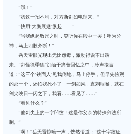
“哦！”
“我这一招不利，对方断剑如电削来。”
“快用‘大鹏展翅’纵起——”
“当我纵起数尺之时，突听你在殿中一哭！稍为分
神，马上四肢齐断！”
岳天雷眼光现出无比怨毒，激动得说不出话
来。“剑怪徐季德”沉缅于痛苦回忆之中，冷声接言
道：“这三个‘铁面人’见我倒地，马上停手，但早先傍观
的那一个，还怕我死不了，一剑如风，直刺咽喉，就在
剑尖映日一闪之下，我看……看见了……”
“看见什么？”
“他剑尖上的十字凹纹！这是你父亲的特殊剑法所
刺。”
“啊！”岳天雷惊噫一声，恍然悟道：“这十字纹证