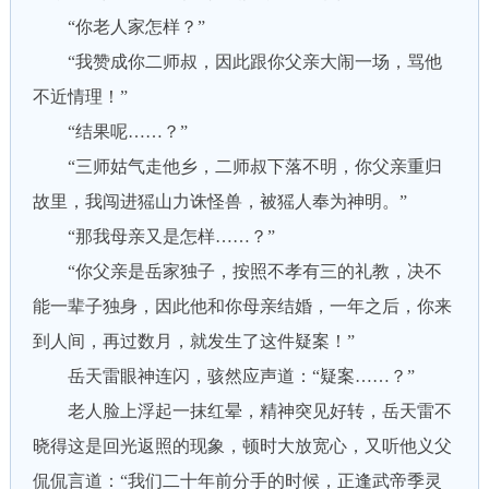
“你老人家怎样？”
“我赞成你二师叔，因此跟你父亲大闹一场，骂他
不近情理！”
“结果呢……？”
“三师姑气走他乡，二师叔下落不明，你父亲重归
故里，我闯进猺山力诛怪兽，被猺人奉为神明。”
“那我母亲又是怎样……？”
“你父亲是岳家独子，按照不孝有三的礼教，决不
能一辈子独身，因此他和你母亲结婚，一年之后，你来
到人间，再过数月，就发生了这件疑案！”
岳天雷眼神连闪，骇然应声道：“疑案……？”
老人脸上浮起一抹红晕，精神突见好转，岳天雷不
晓得这是回光返照的现象，顿时大放宽心，又听他义父
侃侃言道：“我们二十年前分手的时候，正逢武帝季灵