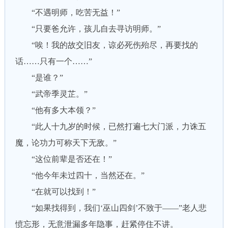
“不遇明师，吃苦无益！”
“只要爸允许，孩儿自去寻访明师。”
“唉！我的故交旧友，谅必死伤殆尽，再要找的
话……只有一个……”
“是谁？”
“武帝季灵芷。”
“他有多大本领？”
“此人十九岁的时候，已然打遍七大门派，力诛五
魔，论功力可称天下无敌。”
“这位前辈是否还在！”
“他今年未过四十，当然还在。”
“在就可以找到！”
“如果找得到，我们‘巫山四剑’不致于——”老人悲
愤忘形，无意泄漏多年隐事，赶紧停住不讲。