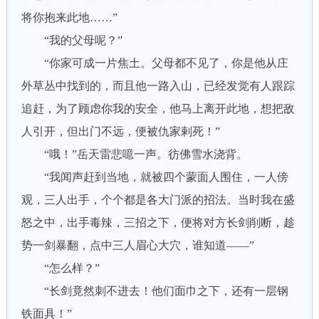
将你抱来此地……”
“我的父母呢？”
“你家可成一片焦土。父母都不见了，你是他从庄
外草丛中找到的，而且他一路入山，已经发觉有人跟踪
追赶，为了顾虑你我的安全，他马上离开此地，想把敌
人引开，但出门不远，便被仇家剌死！”
“哦！”岳天雷悲噫一声。彷佛雪水浇背。
“我闻声赶到当地，就被四个蒙面人围住，一人傍
观，三人出手，个个都是各大门派的招法。当时我在盛
怒之中，出手毒辣，三招之下，便将对方长剑削断，趁
势一剑暴翻，点中三人眉心大穴，谁知道——”
“怎么样？”
“长剑竟然刺不进去！他们面巾之下，还有一层钢
铁面具！”