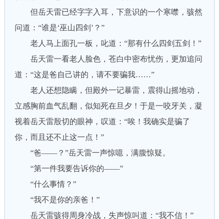
但岳天雷已经字字入耳，下意识的一个寒噤，骇然
问道：“谁是‘巫山四剑’？”
老人马上面孔一板，叱道：“那有什么四剑五剑！”
岳天雷一看老人脸色，苍白中密布忧伤，更加追问
道：“这是爸自己讲的，请不要骗我……”
老人还想隐瞒，但殿外一记暴雷，震得山摇地动，
立感胸前血气乱翻，似知死在旦夕！于是一咬牙关，凝
视着岳天雷殷切的眼神，叹道：“唉！我确实是骗了
你，而且还不止这一点！”
“爸——？”岳天雷一声惊噫，满腹惊疑。
“第一件我要告诉你的——”
“什么事情？”
“我不是你的亲爸！”
岳天雷骇得周身冷战，失声惊叫道：“我不信！”