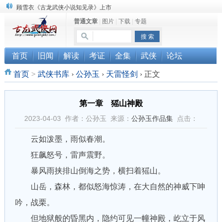
顾雪衣《古龙武侠小说知见录》上市
普通文章
|
图片
|
下载
|
专题
“武侠书库”查缺补漏活动圆满结束
《古龙小说原貌探究》修订版已上市
首页
旧闻
解读
考证
全集
武侠
论坛
首页
>
武侠书库
›
公孙玉
›
天雷怪剑
›
正文
第一章 猺山神殿
2023-04-03 作者：公孙玉 来源：
公孙玉作品集
点击：
云如泼墨，雨似春潮。
狂飙怒号，雷声震野。
暴风雨挟排山倒海之势，横扫着猺山。
山岳，森林，都似怒海惊涛，在大自然的神威下呻
吟，战栗。
但地狱般的昏黑内，隐约可见一幢神殿，屹立于风