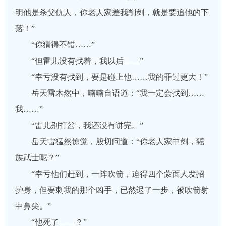
明他是杀父仇人，你老人家差我削剑，就是要追他的下
落！”
“你猜得不错……”
“但雷儿没有找着，我以后——”
“幸亏没有找到，要是碰上他……我的罪过更大！”
岳天雷木然中，喃喃自语道：“我一定会找到……
我……”
“雷儿别打岔，我还没有讲完。”
岳天雷猛然惊觉，殷切问道：“你老人家中剑，猺
族武士呢？”
“幸亏他们赶到，一阵吹箭，迫得四个蒙面人发招
护身，但要刺我的那个凶手，已然迟了一步，被吹箭射
中鼻尖。”
“他死了——？”