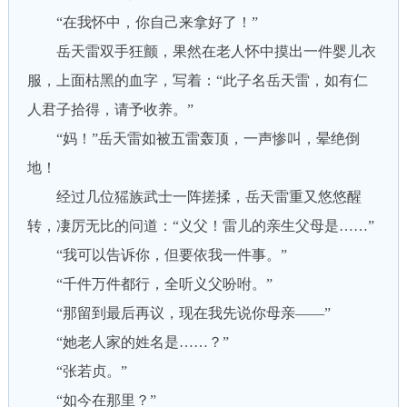
“在我怀中，你自己来拿好了！”
岳天雷双手狂颤，果然在老人怀中摸出一件婴儿衣
服，上面枯黑的血字，写着：“此子名岳天雷，如有仁
人君子拾得，请予收养。”
“妈！”岳天雷如被五雷轰顶，一声惨叫，晕绝倒
地！
经过几位猺族武士一阵搓揉，岳天雷重又悠悠醒
转，凄厉无比的问道：“义父！雷儿的亲生父母是……”
“我可以告诉你，但要依我一件事。”
“千件万件都行，全听义父吩咐。”
“那留到最后再议，现在我先说你母亲——”
“她老人家的姓名是……？”
“张若贞。”
“如今在那里？”