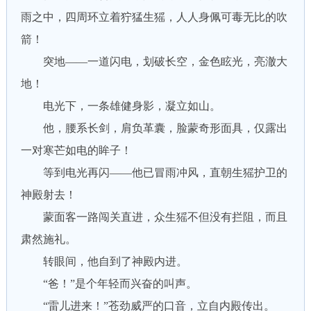
雨之中，四周环立着狞猛生猺，人人身佩可毒无比的吹
箭！
突地——一道闪电，划破长空，金色眩光，亮澈大
地！
电光下，一条雄健身影，凝立如山。
他，腰系长剑，肩负革囊，脸蒙奇形面具，仅露出
一对寒芒如电的眸子！
等到电光再闪——他已冒雨冲风，直朝生猺护卫的
神殿射去！
蒙面客一路闯关直进，众生猺不但没有拦阻，而且
肃然施礼。
转眼间，他自到了神殿内进。
“爸！”是个年轻而兴奋的叫声。
“雷儿进来！”苍劲威严的口音，立自内殿传出。