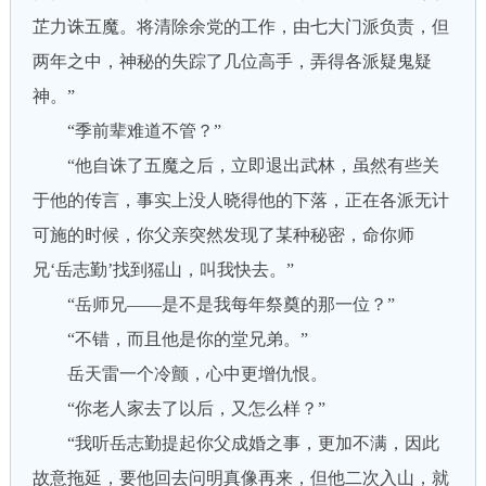
芷力诛五魔。将清除余党的工作，由七大门派负责，但
两年之中，神秘的失踪了几位高手，弄得各派疑鬼疑
神。”
“季前辈难道不管？”
“他自诛了五魔之后，立即退出武林，虽然有些关
于他的传言，事实上没人晓得他的下落，正在各派无计
可施的时候，你父亲突然发现了某种秘密，命你师
兄‘岳志勤’找到猺山，叫我快去。”
“岳师兄——是不是我每年祭奠的那一位？”
“不错，而且他是你的堂兄弟。”
岳天雷一个冷颤，心中更增仇恨。
“你老人家去了以后，又怎么样？”
“我听岳志勤提起你父成婚之事，更加不满，因此
故意拖延，要他回去问明真像再来，但他二次入山，就