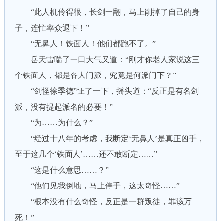
“此人机伶得很，长剑一翻，马上削掉了自己的身
子，连忙率众退下！”
“无鼻人！铁面人！他们都跑不了。”
岳天雷喘了一口大气又道：“刚才你老人家说这三
个铁面人，都是各大门派，究竟是何派门下？”
“剑怪徐季德”怔了一下，摇头道：“反正是有名剑
派，没有提起派名的必要！”
“为……为什么？”
“经过十八年的考虑，我断定‘无鼻人’是真正凶手，
至于这几个‘铁面人’……还不敢断定……”
“这是什么意思……？”
“他们见我倒地，马上停手，这太奇怪……”
“根本没有什么奇怪，反正是一群叛徒，罪该万
死！”