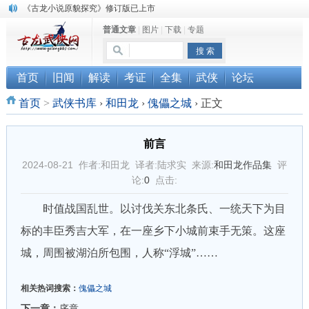
《古龙小说原貌探究》修订版已上市
顾雪衣《古龙武侠小说知见录》上市
普通文章
|
图片
|
下载
|
专题
“武侠书库”查缺补漏活动圆满结束
首页
旧闻
解读
考证
全集
武侠
论坛
首页
>
武侠书库
›
和田龙
›
傀儡之城
›
正文
前言
2024-08-21 作者:和田龙 译者:陆求实 来源:
和田龙作品集
评
论:
0
点击:
时值战国乱世。以讨伐关东北条氏、一统天下为目
标的丰臣秀吉大军，在一座乡下小城前束手无策。这座
城，周围被湖泊所包围，人称“浮城”……
相关热词搜索：
傀儡之城
下一章：
序章