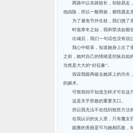
两路中以东路较长，却较易走，
他凶险，所以一般商旅，都情愿走
为了避免节外生枝，我们挑了东
时值寒冬之始，我和荣淡如都在
出城后，我们一句话也没有说过
我心中暗喜，知道她身上出了变
之前，她对自己的情绪是控纵自如
当然是大大的“好征象”。
假设我能再破去她床上的功夫，
的媚术。
可恨我却不知道怎样才可在这方
这是关乎胜败的重要关口。
所以我无法不在找到致胜方法前
在我认识的女人里，只有魔女百
妮雅的美丽是可与她相匹敌，却