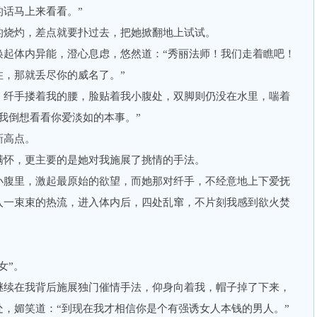
话马上来看看。”
烧灼，差点就要扑过去，把她掀翻地上试试。
体内异能，澄心息虑，悠然道：“秀丽法师！我们走着瞧吧！
住，那就丢尽你的威名了。”
纤手搂着我的腰，脸贴着我小腹处，双脚则仍没在水里，喘着
我倒想看看你爱淡如的本事。”
高点。
怀，更主要的是她对我施展了挑情的手法。
腹里，激起最原始的欲望，而她那对纤手，不经意地上下爱抚
入一束束的热流，进入体内后，四处乱窜，不片刻我感到欲火焚
。
女”。
续在我背后施展独门催情手法，仰身向着我，帽子掉了下来，
，媚笑道：“到现在我才相信你是个有强诱女人本钱的男人。”