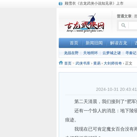
顾雪衣《古龙武侠小说知见录》上市
“武侠书库”查缺补漏活动圆满结束
普通文章
|
《古龙小说原貌探究》修订版已上市
首页
新闻旧闻
解读古龙
龙战在野
|
天地明环
|
云梦城之谜
|
寻秦记
首页
>
武侠书库
›
黄易
›
大剑师传奇
›
正文
2024-10-31 20:
第二天清晨，我们接到了“肥军师
还有一个惊人的消息：地下陵寝
痕迹。
我现在已可肯定魔女百合没有死