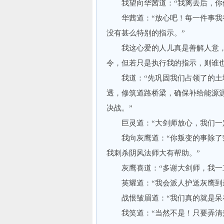
我望向华茜道：“我离去后，你便
华茜道：“放心吧！每一件事我都
没有甚么特别的指示。”
我这心爱的人儿真是善解人意，
令，但若只是执行我的指示，则谁
我道：“先巩固我们占领了的土地
透，修筑道路桥梁，确保补给能源
决战。”
巨灵道：“大剑师放心，我们一定
我向灰鹰道：“你叛变的事除了荣
我刺杀阴风法师大有帮助。”
灰鹰喜道：“多谢大剑师，我一直
英耀道：“我会派人护送灰鹰到最
战恨皱眉道：“我们真的就是呆在
我笑道：“当然不是！只要弄清楚