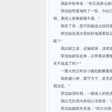
我故作惊奇道：“你又说甚么粗话
荣淡如明显地吃了一惊，为自己的
我，累得人家整夜睡不着。”
我呆了呆，想不到她这么快回复“
荣淡如在溪水里轻松地濯着双足，
呢？”
我以彼之道，还施彼身，淡然道：
荣淡如娇笑起来，以带着浓重喉音
失不就成了吗？”
一股火热立时在小腹处酝酿蔓延
我收摄心神，紧守方寸，若无其事
我决定。”
荣淡如望向我，一脸迷人的笑意和
我以无比强大的信心冷然道：“那
荣淡如嫣然失笑道：“四大法师之