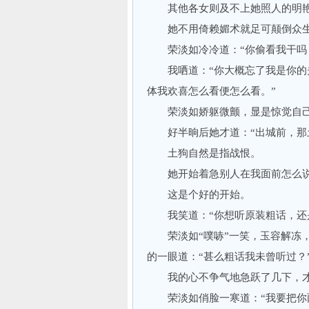
其他各女则及不上她照人的明
她不用倚赖媚术就足可颠倒众生
荣淡如冷冷道：“你偷看我干吗
我哂道：“你大概忘了我是你的夫
体我欢喜怎么看便怎么看。”
荣淡如娇躯微颤，显是惊觉自己
好半晌后她才道：“出城前，那土
土狗自然是指战恨。
她开始着急别人在我面前怎么
这是个好的开始。
我笑道：“你想听原装粗话，还是
荣淡如“噗哧”一笑，玉容解冻，
的一眼道：“甚么粗话我未曾听过？
我的心不争气地急跃了几下，才道
荣淡如俏脸一寒道：“我要把你两