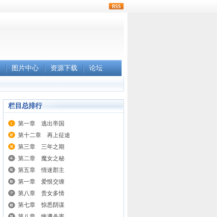
rss
图片中心
资源下载
论坛
栏目总排行
第一章 逃出帝国
第十二章 再上征途
第三章 三年之期
第二章 魔女之秘
第五章 情迷郡主
第一章 爱恨交缠
第八章 贵女多情
第七章 惊悉阴谋
第八章 惨遭杀害