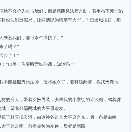
。
绝不会抢先攻击我们，而是藉阴风法师之助，着手布下死亡陷
们得设法制造假局，让丽清以为我亲率大军，向日出城推进，那
来惹我们，那可杀个痛快了。”
来了吗？”
吉少了！”
“山美！你要听茜姊的话，知道吗？”
不能征服秀丽法师，便将她杀了，若有违此诺，教我天诛地
材的商人，带着女扮男装，变成我的小学徒的荣淡如，驾着骡
离城，望着分隔两城的大平原进发。
疏玉林直抵天河，由诸神谷进入大平原之东，另一条是由南
入大平原之南。前者被称为东路，后者是南路。