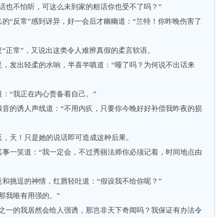
也不怕听，可这么未到家的粗话你也受不了吗？”
“反常”感到讶异，好一会后才幽幽道：“兰特！你昨晚伤害了
正常”，又说出这类令人难辨真假的柔言软语。
发出轻柔的水响，半喜半嗔道：“哑了吗？为何说不出话来
“我正在内心责备着自己。”
的诱人声线道：“不用内疚，只要你今晚好好补偿我昨夜的损
，天！只是她的说话即可造成这种后果。
一笑道：“我一定会，不过秀丽法师你必须记着，时间地点由
挑逗的神情，红唇轻吐道：“假设我不给你呢？”
我唯有用强的。”
一的我居然会给人强诱，那岂非天下奇闻吗？我保证有办法令