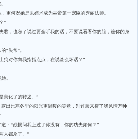
艳。
，更何况她是以媚术成为巫帝第一宠臣的秀丽法师。
？”
君，也忘了说过要全听我的话，不要说看看你的脸，连你的身
的“失常”。
狗对你向我指指点点，在说甚么坏话？”
说她。
美化了的转述。”
露出比寒冬里的阳光更温暖的笑意，别过脸来横了我风情万种
”
：“战恨问我上过了你没有，你的功夫如何？”
人都杀了。”