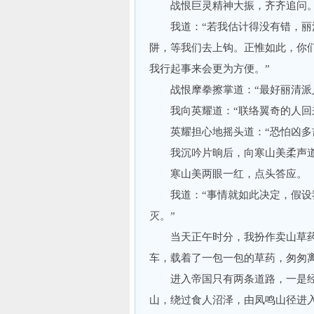
战恨巨灵精神大振，齐齐追问
我道：“若我估计得没有错，丽清
阱，等我们去上钩。正惟如此，你
我行起事来会更为方便。”
战恨摩拳擦掌道：“最好丽清派人
我向英耀道：“联络翼奇的人回
英耀担心地摇头道：“恐怕凶多
我沉吟片晌后，向寒山美柔声道：
寒山美两眼一红，点头答应。
我道：“事情就如此决定，假设我
灭。”
当天正午时分，我扮作卖山草药
车，载着了一包一包的草药，匆匆
进入帝国只有两条道路，一是经
山，绕过食人沼泽，由凤鸣山径进