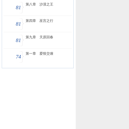
第八章 沙漠之王
81
第四章 巫宫之行
81
第九章 天原回春
81
第一章 爱恨交缠
74