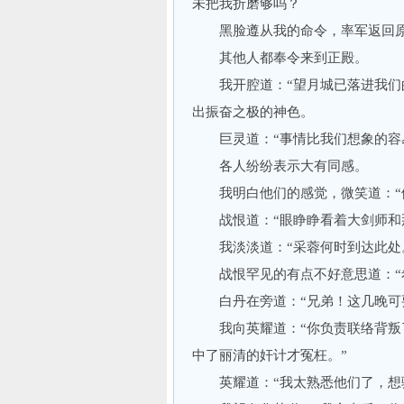
未把我折磨够吗？
黑脸遵从我的命令，率军返回原
其他人都奉令来到正殿。
我开腔道：“望月城已落进我们的
出振奋之极的神色。
巨灵道：“事情比我们想象的容易
各人纷纷表示大有同感。
我明白他们的感觉，微笑道：“假
战恨道：“眼睁睁看着大剑师和那
我淡淡道：“采蓉何时到达此处
战恨罕见的有点不好意思道：“希
白丹在旁道：“兄弟！这几晚可要
我向英耀道：“你负责联络背叛了
中了丽清的奸计才冤枉。”
英耀道：“我太熟悉他们了，想骗