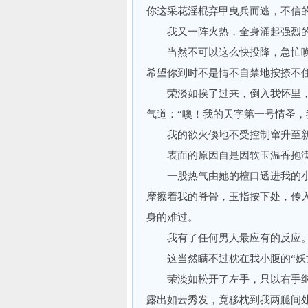
你这采花淫棍弃甲曳兵而逃，不信的
我又一阵火热，全身涌起强烈的
当然不可以这么快投降，急忙唤起
希望你到时不是情不自禁地按捺不
荣淡如挨了过来，倒入我怀里，
气道：“噢！我的天字第一号情圣，
我的欲火倏地不受控制窜升至新
表面的原因自是因软玉温香抱满
一股热气由她的檀口透进我的小
摩擦着我的脊骨，玉指按下处，传
身的难过。
我有了任何男人最应有的反应
这当然瞒不过枕在我小腹的“妖
荣淡如松开了左手，只以右手继
露出如云秀发，竟移枕到我两腿间处