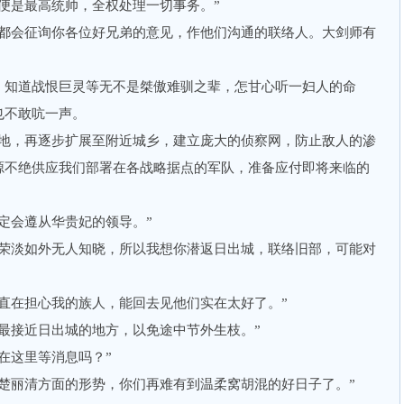
是最高统帅，全权处理一切事务。”
会征询你各位好兄弟的意见，作他们沟通的联络人。大剑师有
知道战恨巨灵等无不是桀傲难驯之辈，怎甘心听一妇人的命
也不敢吭一声。
，再逐步扩展至附近城乡，建立庞大的侦察网，防止敌人的渗
源不绝供应我们部署在各战略据点的军队，准备应付即将来临的
会遵从华贵妃的领导。”
淡如外无人知晓，所以我想你潜返日出城，联络旧部，可能对
在担心我的族人，能回去见他们实在太好了。”
接近日出城的地方，以免途中节外生枝。”
这里等消息吗？”
丽清方面的形势，你们再难有到温柔窝胡混的好日子了。”