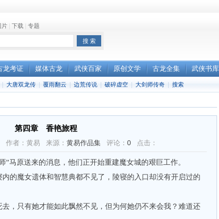
图片
|
下载
|
专题
古龙考证
媒体古龙
武侠百家
原创文学
古龙全集
武侠书库
|
大唐双龙传
|
覆雨翻云
|
边荒传说
|
破碎虚空
|
大剑师传奇
|
搜索
第四章 香艳旅程
43:41 作者：黄易 来源：
黄易作品集
评论：
0
点击：
”马原送来的消息，他们正开始重建魔女城的艰巨工作。
内的魔女遗体和智慧典都不见了，陵寝的入口却没有开启过的
去，只有她才能如此飘然不见，但为何她仍不来会我？难道还