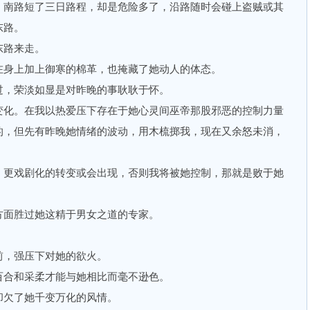
南路短了三日路程，却是危险多了，沿路随时会碰上盗贼或其
东路。
路来走。
身上加上御寒的棉革，也掩藏了她动人的体态。
，荣淡如显是对昨晚的事耿耿于怀。
化。在我以热爱压下存在于她心灵间巫帝那股邪恶的控制力量
的，但先有昨晚她情绪的波动，用木梳掷我，现在又余怒未消，
更戏剧化的转变或会出现，否则我将被她控制，那就是败于她
面胜过她这精于男女之道的专家。
，强压下对她的欲火。
合和采柔才能与她相比而毫不逊色。
欠了她千变万化的风情。