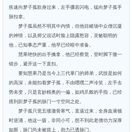
疾速向梦子孤欺身过来，左手骤若闪电，猛向梦子孤手
脉扣拿。
梦子孤虽然不明其中内情，但他目睹场中众僧沉凝
的神情，以及师父说话时脸上隐露愁容，灵敏聪明的
他，已知事态严重，他早已经暗中准备。
慧果绝快的出手擒拿，他已经察觉，登时脚下微一
错步，避开这一下直扣。
要知慧果乃是当今上三代掌门的师弟，武技是如何
的高深，未能扣着梦子孤，不由嘿嘿二声冷笑，左手去
势未变，只是玄妙精奥的一偏，如鸡爪般的手指，已经
搭到距梦子孤的脉门一寸空间之处。
梦子孤只觉五缕澈骨寒气，直逼过来，全身血液顿
时逆涌，他这一骇，非同小可，想不到此老僧功力深厚
如斯，脉门尚未被搭上，劲力已透脉门。