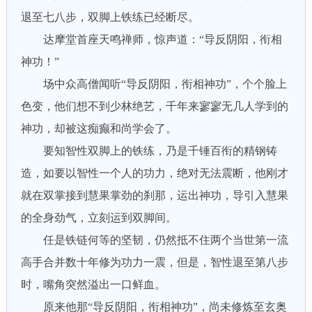
退至七八步，双脚上铁练已经断尽。
达摩堂首座天鸣禅师，惊声道：“导反阴阳，衔相
神功！”
场中众高僧闻听“导反阴阳，衔相神功”，个个脸上
色变，他们想不到少林绝艺，千年来寥寥无几人学到的
神功，却被这痴癫和尚学会了。
要知智性双脚上的铁练，乃是千锤百衔的精钢铸
造，如要以智性一个人的功力，绝对无法震断，他刚才
就在双掌接到慧果掌劲的刹那，运出神功，导引入慧果
的全身劲气，立刻运到双脚间。
任是铁链何等的坚韧，仍然抵不住两个当世第一流
高手合并数十年修为功力一震，但是，智性退至第八步
时，嘴角突然溢出一口鲜血。
原来他那“导反阴阳，衔相神功”，尚未修炼至玄奥