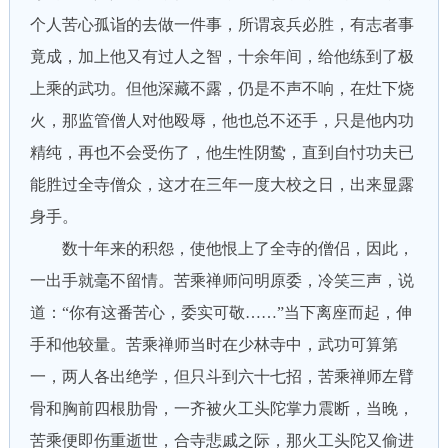
个人苦心孤诣的去做一件事，所谓哀兵必胜，有志者事
竟成，加上他又有过人之智，十余年间，给他练到了极
上乘的武功。但他深藏不露，仍是不声不响，在灶下烧
火，那监管僧人对他殴辱，他也总不还手，只是他内功
精纯，再也不会受伤了，他生性阴鸷，直到自忖功夫已
能胜过全寺僧众，这才在三年一度大校之日，出来显露
身手。
数十年来的积怨，使他恨上了全寺的僧侣，因此，
一出手就毫不留情。苦乘禅师问明原委，冷笑三声，说
道：“你有这番苦心，委实可敬……”当下离座而起，伸
手和他较量。苦乘禅师当时在少林寺中，武功可算第
一，两人各出绝学，但只斗到六十七招，苦乘禅师左臂
骨和胸前四根肋骨，一齐被火工头陀掌力震断，当晚，
苦乘便即伤重逝世，合寺悲戚之际，那火工头陀又偷进