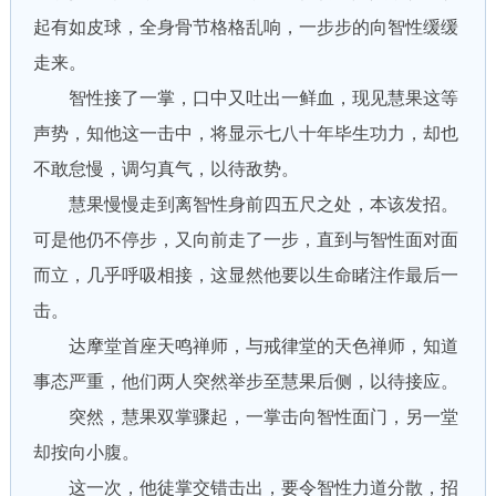
起有如皮球，全身骨节格格乱响，一步步的向智性缓缓
走来。
智性接了一掌，口中又吐出一鲜血，现见慧果这等
声势，知他这一击中，将显示七八十年毕生功力，却也
不敢怠慢，调匀真气，以待敌势。
慧果慢慢走到离智性身前四五尺之处，本该发招。
可是他仍不停步，又向前走了一步，直到与智性面对面
而立，几乎呼吸相接，这显然他要以生命睹注作最后一
击。
达摩堂首座天鸣禅师，与戒律堂的天色禅师，知道
事态严重，他们两人突然举步至慧果后侧，以待接应。
突然，慧果双掌骤起，一掌击向智性面门，另一堂
却按向小腹。
这一次，他徒掌交错击出，要令智性力道分散，招