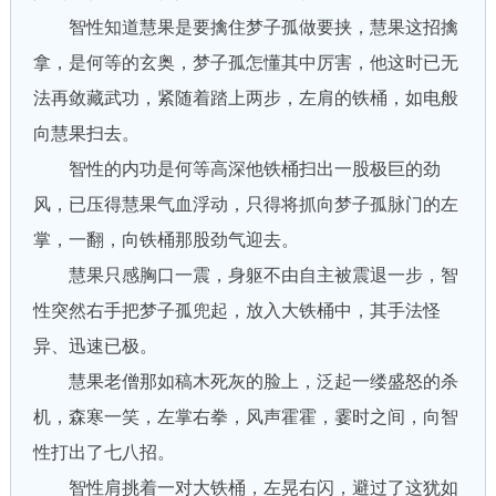
智性知道慧果是要擒住梦子孤做要挟，慧果这招擒
拿，是何等的玄奥，梦子孤怎懂其中厉害，他这时已无
法再敛藏武功，紧随着踏上两步，左肩的铁桶，如电般
向慧果扫去。
智性的内功是何等高深他铁桶扫出一股极巨的劲
风，已压得慧果气血浮动，只得将抓向梦子孤脉门的左
掌，一翻，向铁桶那股劲气迎去。
慧果只感胸口一震，身躯不由自主被震退一步，智
性突然右手把梦子孤兜起，放入大铁桶中，其手法怪
异、迅速已极。
慧果老僧那如稿木死灰的脸上，泛起一缕盛怒的杀
机，森寒一笑，左掌右拳，风声霍霍，霎时之间，向智
性打出了七八招。
智性肩挑着一对大铁桶，左晃右闪，避过了这犹如