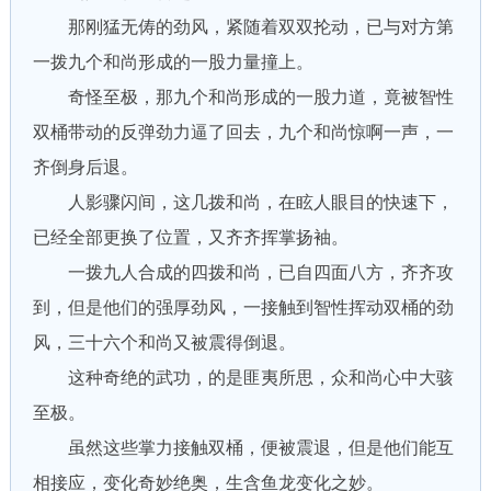
那刚猛无俦的劲风，紧随着双双抡动，已与对方第
一拨九个和尚形成的一股力量撞上。
奇怪至极，那九个和尚形成的一股力道，竟被智性
双桶带动的反弹劲力逼了回去，九个和尚惊啊一声，一
齐倒身后退。
人影骤闪间，这几拨和尚，在眩人眼目的快速下，
已经全部更换了位置，又齐齐挥掌扬袖。
一拨九人合成的四拨和尚，已自四面八方，齐齐攻
到，但是他们的强厚劲风，一接触到智性挥动双桶的劲
风，三十六个和尚又被震得倒退。
这种奇绝的武功，的是匪夷所思，众和尚心中大骇
至极。
虽然这些掌力接触双桶，便被震退，但是他们能互
相接应，变化奇妙绝奥，生含鱼龙变化之妙。