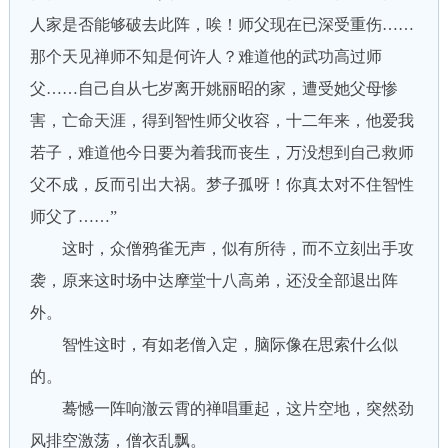
人家是否能够破去此阵，唉！师父现在已深受重伤……
那个天见禅师不知是何许人？难道他的武功高过师
父……自己自从七岁离开姚丽昭的家，遭受她父母惨
害，亡命天涯，得到智性师父收容，十二年来，他爱我
若子，难道他今日要为着我而丧生，万没想到自己救师
父不成，反而引出大祸。梦子孤呀！你真太对不住智性
师父了……”
这时，众僧鸦雀无声，似有所待，而不立刻出手攻
袭，原来这时场中达摩堂十八高弟，还没全部退出阵
外。
智性这时，有如老僧入定，脑际像在思索什么似
的。
蓦憾一阵响澈云霄的禅唱重起，这片空地，突然劲
风排空激荡，僧衣乱飘。