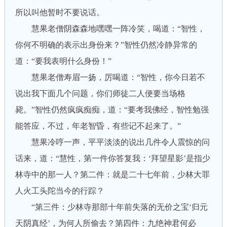
所以叫他暂时不要说话。
慧果老僧阴森森地嘿嘿一阵冷笑，喝道：“智性，
你何不明确的表示出身份来？”智性仍然冷静异常的
道：“要我表明什么身份！”
慧果老僧寿眉一扬，厉喝道：“智性，你今日若不
说出我下面几个问题，你们师徒二人便要当场格
毙。”智性仍然疯疯痴痴，道：“要考我佛经，智性勉强
能答应，不过，年老智昏，有些记不起来了。”
慧果冷哼一声，平平淡淡的说出几件令人震惊的问
话来，道：“慧性，第一件你答复我：‘拜望星影’是指少
林寺中的那一人？第二件：就是二十七年前，少林大罪
人火工头陀当今的行踪？
“第三件：少林寺那部十年前失落的无价之宝‘归元
天阴真经’，为何人所偷去？第四件：九绝神君何必