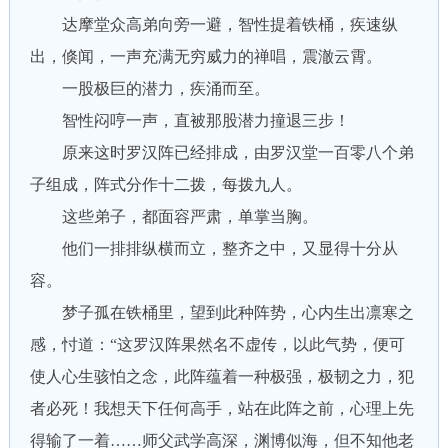
达摩堂众高弟向旁一避，智性提着铁桶，疾速纵
出，倏闻，一声充满无穷威力的禅唱，震澈云霄。
一股极巨的潜力，疾涌而至。
智性闷哼一声，直被那股潜力撞退三步！
原来这时罗汉阵已经排成，由罗汉堂一百零八个弟
子组成，阵式分作十二拨，每拨九人。
这些弟子，都面容严肃，单掌当胸。
他们一排排纵横而立，整齐之中，又显得十分从
容。
梦子孤在铁桶里，望到此种阵势，心内生出凛寒之
感，忖道：“这罗汉阵果然名不虚传，以此气势，便可
使人心生骇怕之念，此阵蕴着一种极强，极韧之力，犯
者必死！我想天下任何高手，站在此阵之前，心理上先
得输了一着……师父武学高深，渊博似海，但不知他老