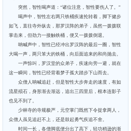
突然，智性喝声道：“诸位注意，智性要伤人了。”
喝声中，智性左右两只铁桶疾速抡转着，脚下健步
如飞，直往寺外纵去，那罗汉阵的弟子，虽然一拨拨联
掌击来，但劲力一接触铁桶，便又一拨拨倒退。
呐喊声中，智性已经冲出罗汉阵的最后一圈，智性
大喝一声，两只笨大的铁桶，向后面追来的和尚抛去。
一声惊叫，罗汉堂的众弟子，疾速向旁一避，就在
这一瞬间，智性已经背着梦子孤大踏步下山而去。
众僧人呐喊追赶，但是智性大步奔走的速度，有如
流星殒石，身形渐去渐远，追出三四里后，根本连影子
也见不到了。
少林寺的寺规极严，元空掌门既然下令捉拿两人，
众僧人虽见追赶不上，还是鼓起勇气疾追不舍。
时间一长，各僧脚底便分出了高下，轻功稍逊的渐