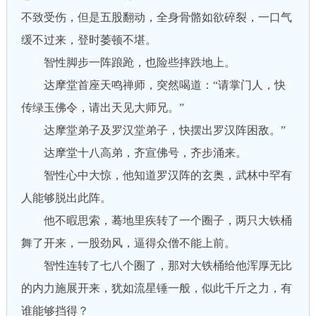
不致受伤，但是五股翻动，全身骨骼如欲碎裂，一口气
缓不过来，登时萎顿不堪。
智性脚步一阵踉跄，也险些摔跌地上。
达摩堂首座天鸣禅师，突然喝道：“请掌门人，快
传绿玉佛令，请出天见大师兄。”
达摩堂弟子及罗汉堂弟子，快摆出罗汉阵困敌。”
达摩堂十八高弟，齐宣佛号，齐步涌来。
智性心中大惊，他知道罗汉阵的玄奥，武林中罕有
人能够脱出此阵。
他不暇思索，蓦地里疾转了一个圈子，两只大铁桶
舞了开来，一股劲风，逼得众僧不能上前。
智性连转了七八个圈了，那对大铁桶给他浑厚无比
的内力施展开来，犹如流星锤一般，似此千斤之力，有
谁能够挡得？