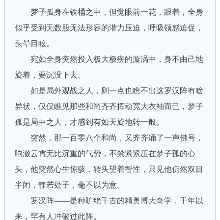
梦子孤身在铁桶之中，但觉眼前一花，跟着，全身
似乎受到无数股无法形容的潜力压迫，呼吸顿感迫促，
头晕目眩。
宛如全身突然投入极大极疾的漩涡中，身不由己地
旋着，要沉没下去。
如是局外观战之人，则一点也瞧不出这罗汉阵有啥
异状，仅仅瞧见那些和尚齐齐挥动宽大衣袖而已，梦子
孤是局中之人，才感到有如天旋地转一般。
突然，那一百零八个和尚，又齐齐诵了一声佛号，
响澈云霄无比沉重的气势，不禁紧紧压在梦子孤的心
头，他突然心生惊骇，转头望着智性，只见他仍然双目
半闭，静若处子，毫不以为意。
罗汉阵——是种旷绝千古的精奥博大奇学，千年以
来，罕有人冲破过此阵。