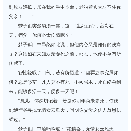
到故友遣孤，却在我的手中丧命，老衲着实太对不住你
父亲了……”
梦子孤突然淡淡一笑，道：“生死由命，富贵在
天，师父，你何必太伤情呢？”
梦子孤口中虽然如此说，但他内心又是如何的伤痛
呢？这话如在未知双亲惨死之前，那么，他便不至有所
伤感了。
智性轻叹了口气，若有所悟道：“幽冥之事究属如
何？总是渺茫，凡人莫不有死，不须强求，死亡终会到
来，能够多活一天，便多一天吧！
“孤儿，你深切记着，若是你明年尚未惨死，你便
到绝情谷寻找无情女云雁天，问明你父母之仇人及恩仇
经过。”
梦子孤口中喃喃吟道：“绝情谷，无情女云雁天，