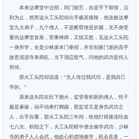
本来达摩堂中过招，同门较艺，自是手下留情，点
到为止，然而这火工头陀却出手极其狠辣，他连败达摩
堂九大弟子，九个僧人，不是断臂便是折腿，无不身受
重伤达摩堂首座，苦乘禅师，又惊又怒，见这火工头陀
一身所学，全是少林派本门拳招，并非别家门派的高手
故意混进寺来捣乱，当下强忍怒气，问他的武功是何人
所传。
那火工头陀却说道：“无人传过我武功，是我自己
学的。”
原来这头陀在灶下烧火，监管香积厨的僧人，性子
极是暴燥，动不动拳打脚踢，那监管又是身负武功之
人，出手自重，那火工头陀三年间，给他打得接连吐血
七八次。积怨之下，火工头陀暗中便去偷学武功，少林
寺的弟子人人会武，他处心积虑地偷学，机会良多，一