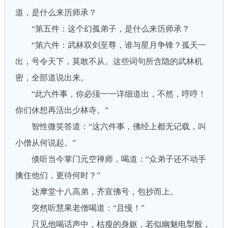
道，是什么来历师承？
“第五件：这个幻孤弟子，是什么来历师承？
“第六件：武林双剑至尊，谁与星月争锋？孤天一
出，号令天下，莫敢不从。这些词句所含隐的武林机
密，全部道说出来。
“此六件事，你必须一一详细道出，不然，哼哼！
你们休想再活出少林寺。”
智性微笑答道：“这六件事，佛经上都无记载，叫
小僧从何说起。”
倏听当今掌门元空禅师，喝道：“众弟子还不动手
擒住他们，更待何时？”
达摩堂十八高弟，齐宣佛号，包抄而上。
突然听慧果老僧喝道：“且慢！”
只见他喝话声中，枯瘦的身躯，若似幽魅电掣般，