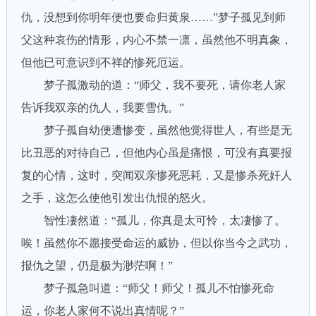
仇，没想到你明年便也要命归黄泉……”梦子孤见到师
父这种哀伤的情形，内心不禁一凛，虽然他不明真象，
但他已可意识到不祥的惨死厄运。
梦子孤激动的道：“师父，我不要死，请你老人家
告诉我双亲的仇人，我要雪仇。”
梦子孤自幼便遭惨变，虽然他觉得世人，有些是无
比丑恶的对待自己，但他内心虽是痛恨，可没有真要报
复的心情，这时，突闻双亲惨死恶耗，又是惨杀死奸人
之手，这怎么使他引发出仇恨的怒火。
智性凄然道：“孤儿，你真是太可怜，太凄惨了。
唉！虽然你不愿接受命运的威协，但以你当今之武功，
报仇之望，仍是极为渺茫啊！”
梦子孤急叫道：“师父！师父！孤儿不怕惨死命
运，你老人家何不说出真情呢？”