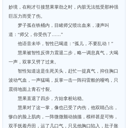
妙境，在刚才引接慧果掌劲之时，内脏无法抵受那种强
巨压力而受了伤。
梦子孤在铁桶内，目睹师父喷出血来，凄声叫
道：“师父，你受伤了……”
他语音未毕，智性已喝道：“孤儿，不要乱动！”
慧果被智性反弹力震退二步，略一调息真气，大喝
一声，双掌又劈了过来。
智性知道这是生死关头，赶忙一提真气，抑住胸口
波动气血，一声猛喝，反掌一击一阵闷雷般的哑鸣，只
震得地面上青石寸裂。
慧果直退了四步，方始拿桩站稳。
慧果对了这一掌，像也已受了内伤，他双睛凸出，
惨白的脸上肌肉，一阵微微颤动抽搐，模样甚是可怖，
双手抚着丹田，运了几口气，只见他胸口陷入，肚子胀