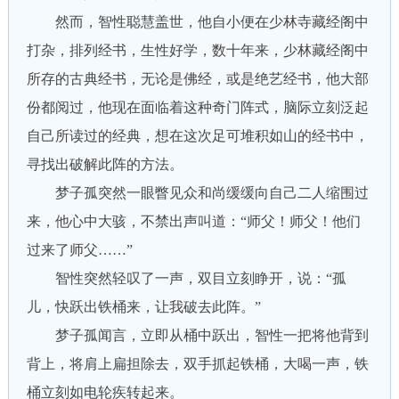
然而，智性聪慧盖世，他自小便在少林寺藏经阁中
打杂，排列经书，生性好学，数十年来，少林藏经阁中
所存的古典经书，无论是佛经，或是绝艺经书，他大部
份都阅过，他现在面临着这种奇门阵式，脑际立刻泛起
自己所读过的经典，想在这次足可堆积如山的经书中，
寻找出破解此阵的方法。
梦子孤突然一眼瞥见众和尚缓缓向自己二人缩围过
来，他心中大骇，不禁出声叫道：“师父！师父！他们
过来了师父……”
智性突然轻叹了一声，双目立刻睁开，说：“孤
儿，快跃出铁桶来，让我破去此阵。”
梦子孤闻言，立即从桶中跃出，智性一把将他背到
背上，将肩上扁担除去，双手抓起铁桶，大喝一声，铁
桶立刻如电轮疾转起来。