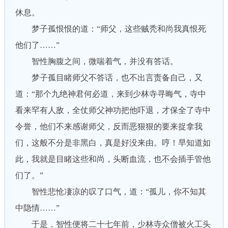
休息。
梦子孤恨恨的道：“师父，这些贼秃和尚我真恨死
他们了……”
智性胸腹之间，微喘着气，并没有答话。
梦子孤目睹师父不答话，也不出言责备自己，又
道：“那个九绝神君何必道，来到少林寺寻晦气，寺中
看来罕有人敌，全仗师父神功把他吓退，才保全了寺中
令誉，他们不来感谢师父，反而恶狠狠的要来捉拿我
们，这般不分是非黑白，真是好没来由。哼！早知道如
此，我就是目睹这些和尚，头断血流，也不会插手管他
们了。”
智性悲怆凄凉的叹了口气，道：“孤儿，你不知其
中隐情……”
于是，智性便将二十七年前，少林寺众僧被火工头