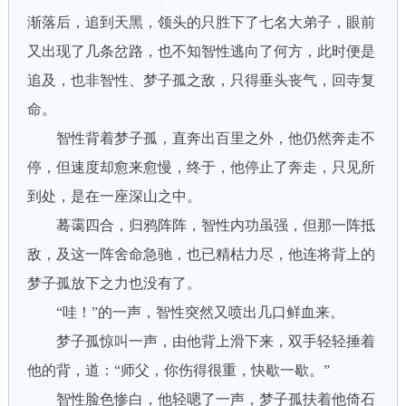
渐落后，追到天黑，领头的只胜下了七名大弟子，眼前
又出现了几条岔路，也不知智性逃向了何方，此时便是
追及，也非智性、梦子孤之敌，只得垂头丧气，回寺复
命。
智性背着梦子孤，直奔出百里之外，他仍然奔走不
停，但速度却愈来愈慢，终于，他停止了奔走，只见所
到处，是在一座深山之中。
蓦霭四合，归鸦阵阵，智性内功虽强，但那一阵抵
敌，及这一阵舍命急驰，也已精枯力尽，他连将背上的
梦子孤放下之力也没有了。
“哇！”的一声，智性突然又喷出几口鲜血来。
梦子孤惊叫一声，由他背上滑下来，双手轻轻捶着
他的背，道：“师父，你伤得很重，快歇一歇。”
智性脸色惨白，他轻嗯了一声，梦子孤扶着他倚石