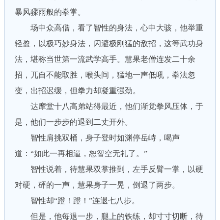
暴风骤雨般的拳掌。
场中众高僧，看了智性的身法，心中大骇，他举重
轻盈，以极巧妙身法，闪避极刚猛的敌招，这等武功身
法，堪称当世第一流武学高手。慧果老僧连发二十余
招，兀自不能取胜，喉头间，猛地一声低吼，拳法忽
变，出招迟缓，但拳力却凝重强劲。
达摩堂十八高弟站得最近，他们渐觉拳风压体，于
是，他们一步步的退到二丈开外。
智性肩挑双桶，身子登时如渊停岳峙，喝声
道：“如此一再相逼，恕智空无礼了。”
智性说着，待慧果双掌推到，左手反臂一掌，以硬
对硬，砰的一声，慧果身子一晃，倒退了两步。
智性却“蹬！蹬！”连退七八步。
但是，他每退一步，腿上的铁练，却寸寸切断，待