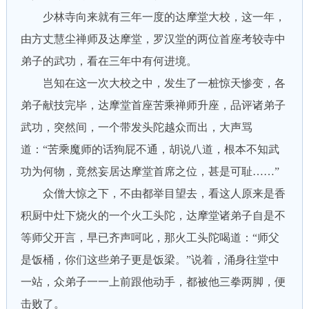
少林寺向来就有三年一度的达摩堂大校，这一年，
由方丈慧尘禅师及达摩堂，罗汉堂的两位首座考较寺中
弟子的武功，看在三年中有何进境。
岂知在这一次大校之中，发生了一桩惊天惨变，各
弟子献技完毕，达摩堂首座苦乘禅师升座，品评诸弟子
武功，突然间，一个带发头陀越众而出，大声骂
道：“苦乘魔师的话狗屁不通，胡说八道，根本不知武
功为何物，竟然妄居达摩堂首席之位，甚是可耻……”
众僧大惊之下，不由都举目望去，看这人原来是香
积厨中灶下烧火的一个火工头陀，达摩堂诸弟子自是不
等师父开言，早已齐声呵叱，那火工头陀喝道：“师父
是饭桶，你们这些弟子更是饭梁。”说着，涌身往堂中
一站，众弟子一一上前跟他动手，都被他三拳两脚，便
击败了。