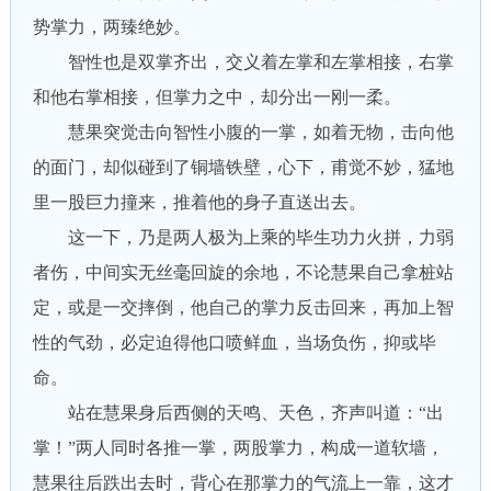
势掌力，两臻绝妙。
智性也是双掌齐出，交义着左掌和左掌相接，右掌
和他右掌相接，但掌力之中，却分出一刚一柔。
慧果突觉击向智性小腹的一掌，如着无物，击向他
的面门，却似碰到了铜墙铁壁，心下，甫觉不妙，猛地
里一股巨力撞来，推着他的身子直送出去。
这一下，乃是两人极为上乘的毕生功力火拼，力弱
者伤，中间实无丝毫回旋的余地，不论慧果自己拿桩站
定，或是一交摔倒，他自己的掌力反击回来，再加上智
性的气劲，必定迫得他口喷鲜血，当场负伤，抑或毕
命。
站在慧果身后西侧的天鸣、天色，齐声叫道：“出
掌！”两人同时各推一掌，两股掌力，构成一道软墙，
慧果往后跌出去时，背心在那掌力的气流上一靠，这才