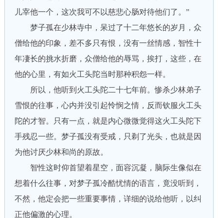
儿宰他一个，这次我可不以慈悲心肠对待他们了。”
梦子孤在少林寺中，呆过了十二年悠长的岁月，众
僧给他的印象，差不多只有恨，没有一丝情感，智性十
年凄长的挑水折磨，众僧给他的辱骂，挨打，这些，在
他的心里，有如火工头陀当时那种积怨一样。
所以，他听到火工头陀二十七年前。惨杀少林弟子
雪恨的往事，心内并没引起怜悯之情，反而钦服火工头
陀的才智。只有一点，就是内心微微觉得这火工头陀下
手残忍一些。梦子孤没有受戒，只剃了光头，也就是因
为他讨厌少林和尚的原故。
智性这时仰首望着星空，面容沉凝，脑际生像似在
想着什么往事，对梦子孤冷酷忧情的语言，竟没听到，
不然，他定会把一些重要事情，详细的说给他听，以纠
正他偏激的心理。