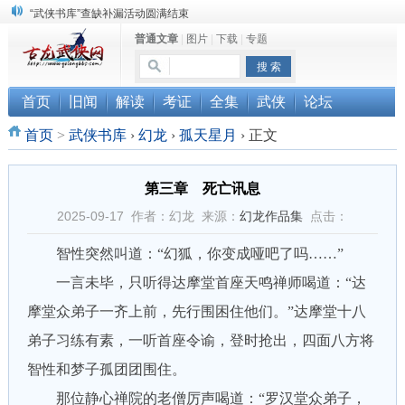
“武侠书库”查缺补漏活动圆满结束
普通文章
|
图片
|
下载
|
专题
《古龙小说原貌探究》修订版已上市
顾雪衣《古龙武侠小说知见录》上市
首页
旧闻
解读
考证
全集
武侠
论坛
首页
>
武侠书库
›
幻龙
›
孤天星月
›
正文
第三章 死亡讯息
2025-09-17 作者：幻龙 来源：
幻龙作品集
点击：
智性突然叫道：“幻狐，你变成哑吧了吗……”
一言未毕，只听得达摩堂首座天鸣禅师喝道：“达
摩堂众弟子一齐上前，先行围困住他们。”达摩堂十八
弟子习练有素，一听首座令谕，登时抢出，四面八方将
智性和梦子孤团团围住。
那位静心禅院的老僧厉声喝道：“罗汉堂众弟子，