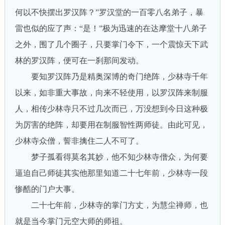
何以不快摆出罗汉阵？”罗汉堂的一百零八名弟子，暴
雷也似的应了声：“是！”极为迅速的在达摩堂十八弟子
之外，围了几个圈子，只要掌门令下，一个震惊天下武
林的罗汉阵，便可在一刹那间发动。
要知罗汉阵乃是精奥深博的奇门绝阵，少林寺千年
以来，如非重大事故，向来不轻使用，以罗汉阵来制服
人，相传少林寺只不过几次而已，万没想到今日这种极
为厉害的绝阵，却要用在制服智性两师徒。由此可见，
少林寺众僧，誓非擒住二人不可了。
梦子孤看得莫名其妙，他不知少林寺僧众，为何要
逼迫自己师徒其实他那里知道二十七年前，少林寺一段
惨酷的门户大事。
二十七年前，少林寺的掌门方丈，为慧尘禅师，也
就是当今掌门元空大师的师祖。