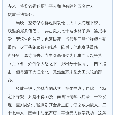
寺来，将监管香积厨与平素和他有隙的五名僧人，一一
使重手法震死。
当晚，整寺僧众群起围攻他，火工头陀连下辣手，
残酷的屠杀僧侣，一共击毙六七十名少林子弟，连戒律
堂，罗汉堂的首座，也遭惨死，当代掌门慧尘禅师也受
重伤，火工头陀狠辣的残杀一阵后，他也身受重伤，一
声狂笑，离寺而去。寺中众高僧便为此事而大起争执，
互责互咎，众僧侣大怒之下，派出数十位高手，四下追
击，但寻遍了大江南北，竟然丝毫未见火工头陀的踪
迹。
经此一役，少林寺的武学，竟尔中衰，自此，也就
定下寺规，凡是不得师授，而自行偷学武功者，一经发
现，重则处死，轻则断其全身主筋，使之成为废人。二
十七年来，因寺中防范严密，再也无人偷学武功，这条