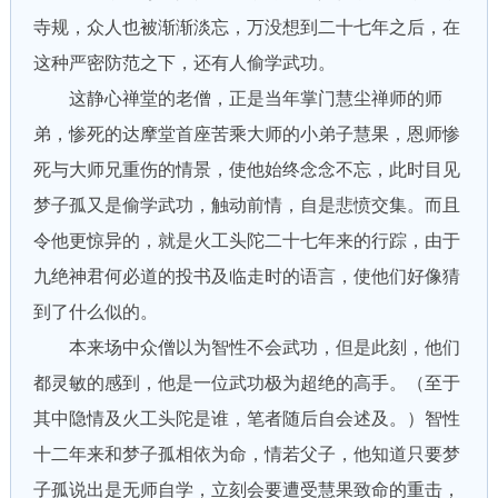
寺规，众人也被渐渐淡忘，万没想到二十七年之后，在
这种严密防范之下，还有人偷学武功。
这静心禅堂的老僧，正是当年掌门慧尘禅师的师
弟，惨死的达摩堂首座苦乘大师的小弟子慧果，恩师惨
死与大师兄重伤的情景，使他始终念念不忘，此时目见
梦子孤又是偷学武功，触动前情，自是悲愤交集。而且
令他更惊异的，就是火工头陀二十七年来的行踪，由于
九绝神君何必道的投书及临走时的语言，使他们好像猜
到了什么似的。
本来场中众僧以为智性不会武功，但是此刻，他们
都灵敏的感到，他是一位武功极为超绝的高手。（至于
其中隐情及火工头陀是谁，笔者随后自会述及。）智性
十二年来和梦子孤相依为命，情若父子，他知道只要梦
子孤说出是无师自学，立刻会要遭受慧果致命的重击，