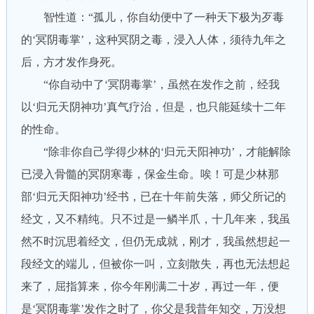
智性道：“孤儿，你自幼便中了一种天下极为歹毒
的‘冥阴毒掌’，这种冥阴之毒，浸入人体，须待九年之
后，方才发作身死。
“你自动中了‘冥阴毒掌’，虽然在发作之前，经我
以‘归元天阴神功’真气疗治，但是，也只能延续十二年
的性命。
“除非你自己学得少林的‘归元天阳神功’，才能解除
已浸入骨髓的冥阴寒毒，保金生命。唉！可是少林那
部‘归元天阳神功’经书，已在十年前失落，师父所记的
经文，又不精纯。只不过是一鳞半爪，十几年来，我虽
然不时沉思着经文，但仍无成就，刚才，我虽然想起一
段经文的端儿，但被你一叫，立刻散失，再也无法想起
来了，屈指算来，你今年刚满二十岁，再过一年，便
是‘冥阴毒掌’发作之时了，你父是我昔年知交，万没想