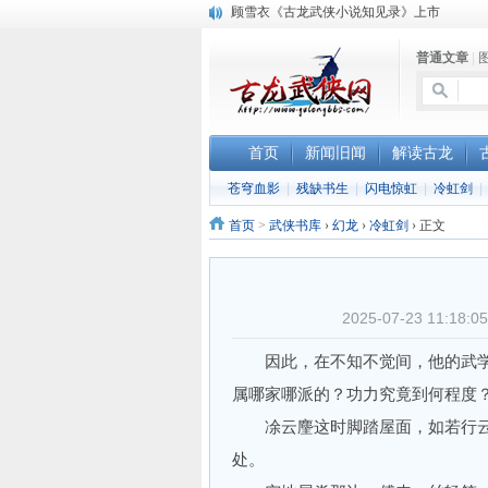
顾雪衣《古龙武侠小说知见录》上市
“武侠书库”查缺补漏活动圆满结束
普通文章
|
《古龙小说原貌探究》修订版已上市
首页
新闻旧闻
解读古龙
苍穹血影
|
残缺书生
|
闪电惊虹
|
冷虹剑
|
首页
>
武侠书库
›
幻龙
›
冷虹剑
›
正文
2025-07-23 11:
因此，在不知不觉间，他的武学
属哪家哪派的？功力究竟到何程度
凃云麈这时脚踏屋面，如若行云
处。