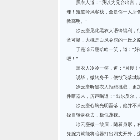
黑衣人道：“我以为兄台出言，必
理！难道吟风客栈，全是你一人所
教高明。”
凃云麈见此黑衣人语锋锐利，行
觉可疑，大概是白凤令旗的一丘之
于是凃云麈哈哈一笑，道：“好极
吧！”
黑衣人冷冷一笑，道：“且慢！领
说毕，微转身子，便欲飞落城墙
凃云麈听黑衣人拒绝挑载，更加
件暗器来，厉声喝道：“出尔反尔，
凃云麈心胸光明磊落，他并不肯
径自转身欲去，极似蔑视。
凃云麈微一皱眉，随着身形，右
凭腕力就能将暗器打出四丈开外，