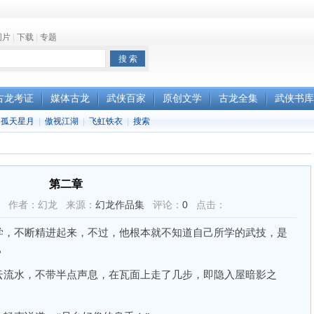
图片
|
下载
|
专题
古龙考证
媒体古龙
武侠百家
原创文学
古龙全集
武侠书库
孤天星月
|
傲视江湖
|
飞虹铁衣
|
搜索
第二章
18:05 作者：幻龙 来源：
幻龙作品集
评论：
0
点击：
，不断精进起来，不过，他根本就不知道自己所学的武技，是
？
流水，不带半点声息，在瓦面上走了几步，即隐入屋暗影之