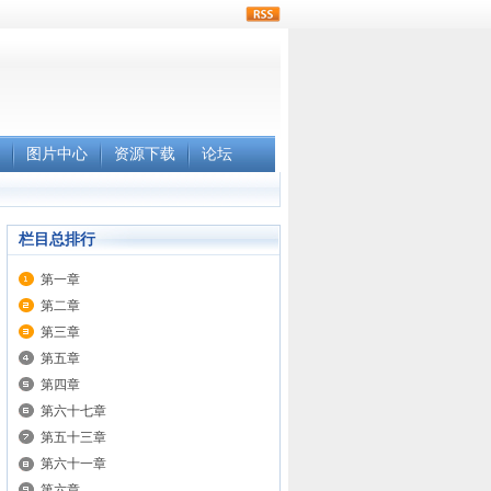
rss
图片中心
资源下载
论坛
栏目总排行
第一章
第二章
第三章
第五章
第四章
第六十七章
第五十三章
第六十一章
第六章