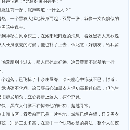
声说道：“兄台好俊的身手！”
往前一探，沉声喝道：“什么人？”
然，一个黑衣人猛地长身而起，双臂一张，就像一支疾箭似的
往黑暗中逸去。
到神秘白凤令旗主，在洛阳城附近的消息，看这黑衣人意欲逸
衣人长身欲去的时候，他也扑了上去，低叱道：好朋友，给我留
凃云麈刚扑过去，那人已掠走好远。凃云麈毫不迟疑地一拧
外。
个起落，已飞掠了十余座屋脊。凃云麈心中懔骇不已，忖道：
，武功确不含糊。凃云麈虽心知黑衣人轻功高超过自己，但他生
仍旧越发加劲，立心要赶上这人，探个究竟。
快，黑衣人何尝不在惊奇他的轻功，超越寻常。
出闹市区，看看前面已是一片空地，城墙已经在望，只见黑衣
离弦，冲起三丈多高，在空中一个快巧妙曼的身法，整个人如夜