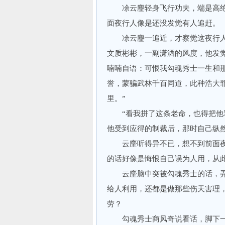
凃云麈轻身飞行功夫，端是高绝
面夜行人像是还没发觉有人追赶。
凃云麈一追近，才察觉这夜行人
文质彬彬，一副潇洒的风度，他发
喃喃自语：可恨我勾魂秀士一生和
誉，蒙骗武林千百同道，此种浩大
里。”
“看我拼了这条老命，也得把他罪
他受到应得的制裁后，那时自己纵
云麈听得异不已，想不到前面夜
的话好像是悔恨自己误为人用，从
云麈脑中突被勾魂秀士的话，弄
给人利用，还都是做那些伤天害理
劳？
勾魂秀士商风奇说看话，脚下一