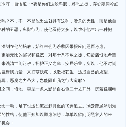
的冷哼，自语道：“要是你们这般卑贱，邪恶之徒，存心窥伺冷虹
吗？不，不，不是他出生就具有这种，嗜杀的天性，而是他自
种种的丑恶，卑鄙行为，使他看得太多，以致令他生出一种抱
深刻在他的脑底，始终未会为杀孽因果报应问题而考虑。
更加无比的鄙视和轻蔑，对那十恶不赦之徒，切齿痛恨地希望
，来洗清世间污秽，拥护正义之辈，安居乐业，所以，他不时期
己巨臂膀力量，来扫荡妖氛，以造福苍生，达成自己的愿望。
耳，恶魔之力虽大，岂能阻止我之行大道耶？
之间，倏地，突见一条人影起自右侧二十丈开外，恍若轻烟电
念一动，足下也迅如流星赶月似的飞奔追去。凃云麈虽然明知
强的性格，使他不知加以顾虑细想，单单以欲问明黑衣人的来
好机会！