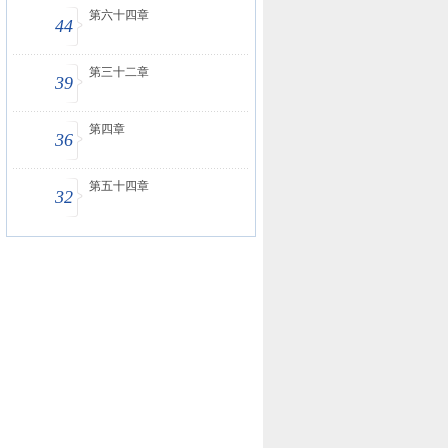
第六十四章
44
第三十二章
39
第四章
36
第五十四章
32