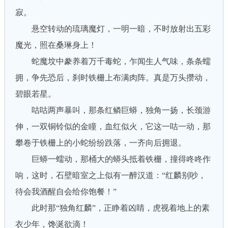
寂。
悬空转动的琉璃魔灯，一明一暗，不时放射出五彩
魔光，照在桑琳身上！
蛇魔坟中豢养着万千毒蛇，乍闻生人气味，条条蠕
拥，争先恐后，刹时铁栅上布满肉阵。真是万头攒动，
碧眼若星。
咕咕两声暴叫，那条红鳞巨蟒，独角一扬，长颈游
伸，一双铜铃似的金瞳，血红似火，它这一咕一动，那
攀卷于铁栅上的小蛇纷纷跌落，一齐向后拥退。
巨蟒一蠕动，那桶大的蟒头抵着铁栅，撞得咚咚作
响，这时，石壁暗室之上似有一醉汉道：“红麟别吵，
待会我酒醒自会给你饱餐！”
此时那“独角红麟”，正睁着凶睛，虎视着地上的素
衣少年，馋涎欲滴！