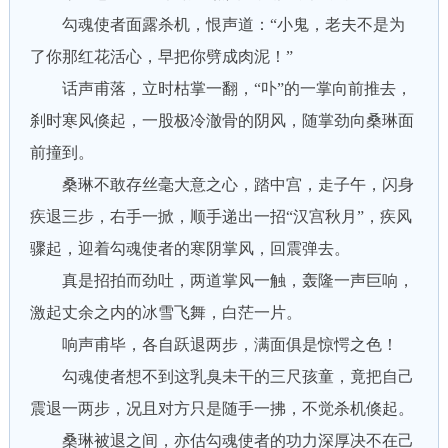
勾魂使者面露杀机，恨声道：“小鬼，老夫不是为
了你那红花活心，早把你劈成肉泥！”
话声甫落，立时枯掌一翻，“卟”的一掌向前推去，
刹时寒风倏起，一股极冷澈骨的阴风，随掌劲向桑琳面
前撞到。
桑琳不敢存丝毫大意之心，踏中宫，走子午，闪身
疾退三步，右手一掀，顺手递出一招“汉宫秋月”，疾风
骤起，迎着勾魂使者的寒阴掌风，回震弹去。
真是招拍而劲吐，两道掌风一触，轰隆一声巨响，
激起丈余之内的冰雪飞舞，白茫一片。
响声甫毕，各自跃退两步，满面俱是惊愕之色！
勾魂使者想不到这乳臭未干的三尺孩童，竟把自己
震退一两步，况且对方只是随手一拂，不觉杀机倏起。
桑琳被退之间，亦估勾魂使者的功力深厚决不在己