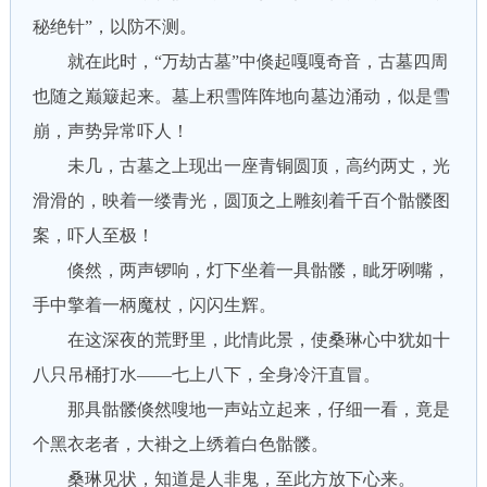
秘绝针”，以防不测。
就在此时，“万劫古墓”中倏起嘎嘎奇音，古墓四周
也随之巅簸起来。墓上积雪阵阵地向墓边涌动，似是雪
崩，声势异常吓人！
未几，古墓之上现出一座青铜圆顶，高约两丈，光
滑滑的，映着一缕青光，圆顶之上雕刻着千百个骷髅图
案，吓人至极！
倏然，两声锣响，灯下坐着一具骷髅，眦牙咧嘴，
手中擎着一柄魔杖，闪闪生辉。
在这深夜的荒野里，此情此景，使桑琳心中犹如十
八只吊桶打水——七上八下，全身冷汗直冒。
那具骷髅倏然嗖地一声站立起来，仔细一看，竟是
个黑衣老者，大褂之上绣着白色骷髅。
桑琳见状，知道是人非鬼，至此方放下心来。