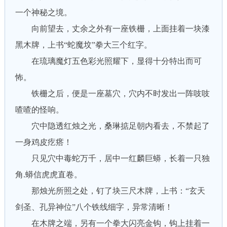
一个神秘之境。
向前望去，丈余之外有一座铁栅，上面挂着一块漆
黑木牌，上书“蛇魔坟”拳大三个红字。
在琉璃魔灯五色彩光照耀下，显得十分特出而可
怖。
铁栅之后，便是一座墓穴，穴内不时发出一阵吱吱
喳喳的怪响。
穴中隐透红烛之光，桑琳掂足朝内看去，不禁起了
一身鸡皮疙瘩！
只见穴中毒蛇万千，居中一红麟巨蟒，长着一只独
角.蟒信虎虎直卷。
那烛光所照之处，钉了块三尺木牌，上书：“玄天
剑圣、孔异神位”八个铁线细字，异常清晰！
在木牌之端，另有一个拳大闪亮金钩，钩上挂着一