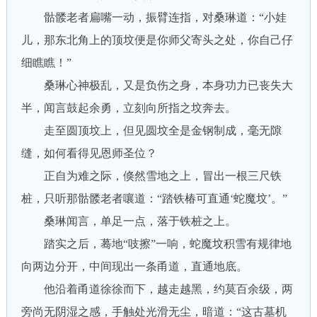
骷髅老者扁嘴一动，振臂连指，对桑琳道：“小娃
儿，那东北角上的顶坟便是你师父寄头之处，你自己仔
细瞧瞧！”
桑琳心神极乱，又是负伤之身，本身功力已丧失大
半，闻言鼓起余勇，立刻向所指之坟奔去。
走至圆顶坟上，但见圆坟全是金钢制成，毫无隙
缝，如何看得见恩师圣位？
正自为难之际，倏然雪地之上，冒出一根三尺铁
桩，只听那骷髅老者嚷道：“踏铁椿可直通‘蛇魔坟’。”
桑琳闻言，单足一点，落于铁桩之上。
踏实之后，蓦地“吱擦”一响，蛇魔坟积雪有规律地
向两边分开，中间现出一条甬道，直通地底。
他沿着甬道徐徐而下，越走越黑，约莫百余级，两
旁尚无阴湿之感，手触处光滑无尘，暗道：“这古墓机