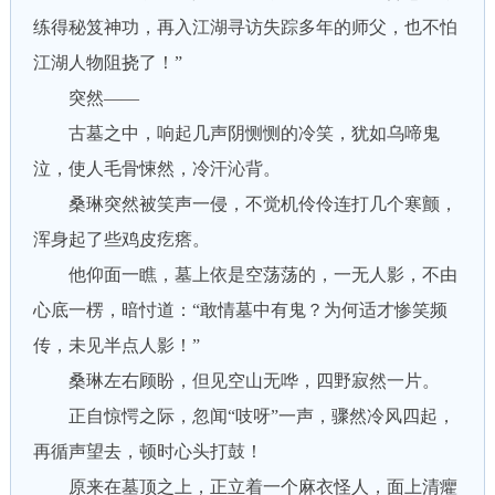
练得秘笈神功，再入江湖寻访失踪多年的师父，也不怕
江湖人物阻挠了！”
突然——
古墓之中，响起几声阴恻恻的冷笑，犹如乌啼鬼
泣，使人毛骨悚然，冷汗沁背。
桑琳突然被笑声一侵，不觉机伶伶连打几个寒颤，
浑身起了些鸡皮疙瘩。
他仰面一瞧，墓上依是空荡荡的，一无人影，不由
心底一楞，暗忖道：“敢情墓中有鬼？为何适才惨笑频
传，未见半点人影！”
桑琳左右顾盼，但见空山无哗，四野寂然一片。
正自惊愕之际，忽闻“吱呀”一声，骤然冷风四起，
再循声望去，顿时心头打鼓！
原来在墓顶之上，正立着一个麻衣怪人，面上清癯