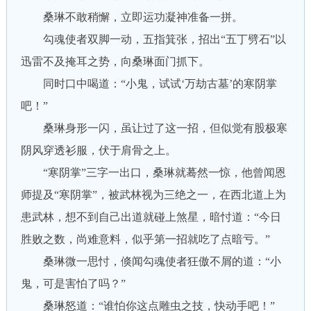
桑琳不敢稍懈，立即运功凝神准备一拼。
勾魂使者双脚一动，五指箕张，招出“五丁劈石”以
迅雷不及掩耳之势，向桑琳面门抓下。
同时口中喝道：“小鬼，试试‘万劫古墓’的寒阴掌
吧！”
桑琳身形一闪，虽让过了这一招，但似觉有股极寒
阴风穿透衫服，伏于肩骨之上。
“寒阴掌”三字一出口，桑琳就蓦然一惊，他曾闻恩
师提及“寒阴掌”，被武林视为三绝之一，在西北道上为
患武林，想不到自己出道就碰上煞星，暗忖道：“今日
胜败之数，尚难意料，似乎第一招就吃了点暗亏。”
桑琳微一思忖，倏闻勾魂使者狂傲不屑的道：“小
鬼，可是害怕了吗？”
桑琳怒道：“谁怕你这点雕虫之技，快动手吧！”