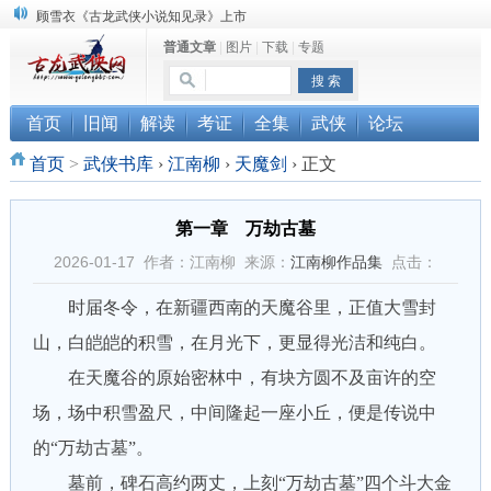
“武侠书库”查缺补漏活动圆满结束
普通文章
|
图片
|
下载
|
专题
《古龙小说原貌探究》修订版已上市
首页
旧闻
解读
考证
全集
武侠
论坛
首页
>
武侠书库
›
江南柳
›
天魔剑
›
正文
第一章 万劫古墓
2026-01-17 作者：江南柳 来源：
江南柳作品集
点击：
时届冬令，在新疆西南的天魔谷里，正值大雪封
山，白皑皑的积雪，在月光下，更显得光洁和纯白。
在天魔谷的原始密林中，有块方圆不及亩许的空
场，场中积雪盈尺，中间隆起一座小丘，便是传说中
的“万劫古墓”。
墓前，碑石高约两丈，上刻“万劫古墓”四个斗大金