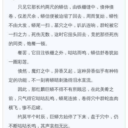
只见它那长约两尺的蟒信，由铁栅缝中，倏伸倏
卷，仅差尺余，蟒信便被迫缩了回去，周而复始，蟒性
不由大发，蟒尾一扫，墓穴之中，叭叭连响，群蛇被它
一扫之力，死伤无数，这时它扭头回去，竟把那些死伤
的同类，饱餐一顿。
餐罢，它目注铁栅之外，咕咕而鸣，蟒信舒卷犹如
一圈彩莲。
倏然，魔灯之中，异香又起，这种异香似乎有种特
定的功能，不一刻将蟒睛刺激得泪水直流。
因此，那红麟巨蟒不得不有所顾忌，在此美肴之
前，只气得它咕咕乱鸣，蟒尾连掀，卷得穴中群蛇血肉
横飞，惨不忍睹。
约莫半个时辰，巨蟒方始停了下来，盘于穴中，仍
不断咕咕长鸣，其声哀怨无比。