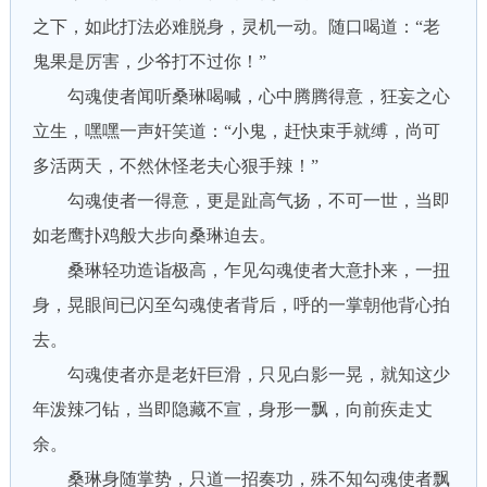
之下，如此打法必难脱身，灵机一动。随口喝道：“老
鬼果是厉害，少爷打不过你！”
勾魂使者闻听桑琳喝喊，心中腾腾得意，狂妄之心
立生，嘿嘿一声奸笑道：“小鬼，赶快束手就缚，尚可
多活两天，不然休怪老夫心狠手辣！”
勾魂使者一得意，更是趾高气扬，不可一世，当即
如老鹰扑鸡般大步向桑琳迫去。
桑琳轻功造诣极高，乍见勾魂使者大意扑来，一扭
身，晃眼间已闪至勾魂使者背后，呼的一掌朝他背心拍
去。
勾魂使者亦是老奸巨滑，只见白影一晃，就知这少
年泼辣刁钻，当即隐藏不宣，身形一飘，向前疾走丈
余。
桑琳身随掌势，只道一招奏功，殊不知勾魂使者飘