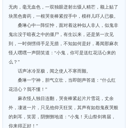
无肉，毫无血色，一双独眼迸射出慑人精芒，额上贴了
块黑色膏药，一根哭丧棒紧捏手中，模样儿吓人已极。
桑琳心中一阵怔忡，面对着这种似人非人，似鬼非
鬼出没于暗夜之中的僵尸，有生以来，还是第一次见
到，一时倒愣得手足无措，不知如何是好，蓦闻那麻衣
怪人嘿嘿一声阴笑道：“小鬼，你可是送红花活心来的
么？”
话声冰冷至极，闻之使人不寒而颤。
桑琳一宁神，胆气立壮，当即朗声答道：“什么红
花活心？我不懂！”
麻衣怪人独目连翻，哭丧棒紧起片片雪花，丈余
外，凄迷一片，只见他仰天狂笑，其声有如怨鬼夜哭般
的刺耳，笑罢，阴恻恻地道：“小鬼！天山祭剑将届，
你来得正好！”