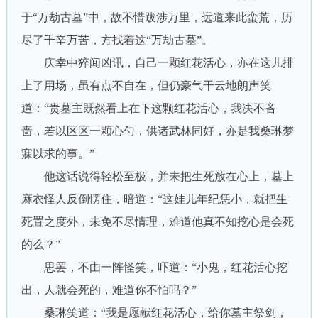
于“万劫古墓”中，故不惜跋涉万里，远道来此蛮荒，历
尽了千辛万苦，方找着这“万劫古墓”。
庆幸中猝闻凶讯，自己一颗红花活心，亦在这儿排
上了用场，虽有点不自在，但仍豪气干云地朗声笑
道：“贵墓主既然看上在下这颗红花活心，我决不吝
啬，若以区区一颗心勺，供诸武林同好，亦是我桑琳梦
寐以求的事。”
他这话说得轻松至极，并未把生死放在心上，墓上
麻衣怪人反倒愣住，暗道：“这娃儿年纪恁小，就把生
死置之度外，未免不尽情理，难道他真不知挖心是会死
的么？”
思罢，不由一阵怪笑，吓道：“小鬼，红花活心挖
出，人就会死的，难道你不怕吗？”
桑琳笑道：“我是愿献红花活心，给你墓主祭剑，