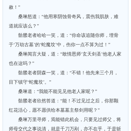
赦！”
桑琳怒道：“他用寒阴蚀骨奇风，震伤我肌肤，难
道就应该么？”
骷髅老者哈哈一笑，道：“你命该追随你师，埋骨
于‘万劫古墓’的‘蛇魔坟’中，伤你一点不算为过！”
桑琳闻言大疑，道：“敢情恩师‘玄天剑圣’他老人家
也在这吗？”
骷髅老者阴森一笑，道：“不错！他先来三个月，
目下镇守‘蛇魔坟’。”
桑琳道：“我能不能见见他老人家呢？”
骷髅老者欣然答道：“能！不过见过之后，你那颗
红花活心，愿不愿供给本墓墓主祭剑用呢？”
桑琳万里寻师，焉能错此机会，只要见过师父，将
师母交代之事说清，就是千刀万剐，亦不在乎，于是斩