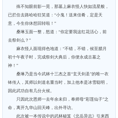
殊不知眼前影一晃，那墓上麻衣怪人快如流星般，
已拦住去路哈哈狂笑道：“小鬼！送来佳肴，定是天
意，今生你休想回转啦！”
桑琳玉面一整，怒道：“你定要我这红花活心，前
去祭剑么？”
麻衣怪人面现得色地道：“不错，不错，候至腊月
初十午夜子时，完成祭剑大典后，你便永成古墓之
神！”
桑琳乃是当今武林十三杰之首“玄天剑圣”的唯一衣
钵传人，其师以剑道名重当时，加上他本是冰雪聪明，
因此武功自有几分火候。
只因此次恩师一去年余未归，奉师母“彩莲仙子”之
命，离开九华山回天峰，出外寻访。
此次被一本传说中的武林秘笈《北岳异志》引来西