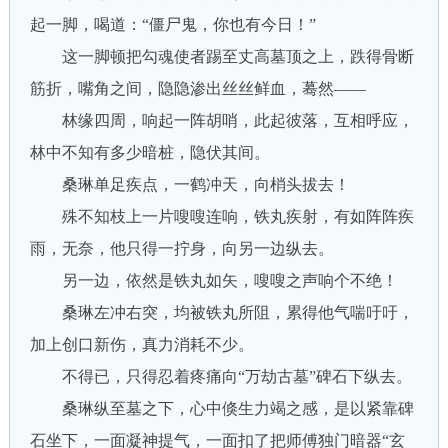
起一脚，喝道：“僵尸鬼，你也有今日！”
这一脚顿把勾魂使者踢至丈高墓顶之上，跌得骨断
筋折，嘴角之间，隐隐渗出丝丝鲜血，蓦然——
林缘四周，响起一阵胡哨，此起彼落，互相呼应，
林中不知有多少暗桩，隐伏其间。
桑琳单足疾点，一鹤冲天，向梢头拔去！
殊不知枝上一片嗖嗖连响，铁丸疾射，有如阵阵疾
雨，无奈，他只得一拧身，向另一边纵去。
另一边，依然是铁丸如矢，嗖嗖之声响个不绝！
桑琳左冲右突，均被铁丸所阻，累得他气喘吁吁，
加上创口新伤，真力消耗不少。
不得已，只得忍着疼痛向“万劫古墓”碑石下纵去。
桑琳纵至墓之下，心中倏生力竭之感，是以紧靠碑
石坐下，一面凝神提气，一面扣了把师傅独门暗器“玄