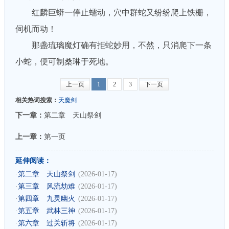
红麟巨蟒一停止蠕动，穴中群蛇又纷纷爬上铁栅，
伺机而动！
那盏琉璃魔灯确有拒蛇妙用，不然，只消爬下一条
小蛇，便可制桑琳于死地。
上一页
1
2
3
下一页
相关热词搜索：
天魔剑
下一章：
第二章 天山祭剑
上一章：
第一页
延伸阅读：
·
第二章 天山祭剑
(2026-01-17)
·
第三章 风流劫难
(2026-01-17)
·
第四章 九灵幽火
(2026-01-17)
·
第五章 武林三神
(2026-01-17)
·
第六章 过关斩将
(2026-01-17)