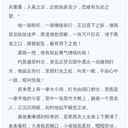
关重重，入墓之后，定然凶多吉少，恐难有生还之
望。”
他一面暗怔，一面继续前行，正沿直下之际，倏闻
背后吱吱连声，甬道倏然而断，一块万斤巨石，堵于甬
道之口，摇摇欲坠，极有滑下之危！
退路一绝，惟有鼓起勇气继续向前！
约莫盏茶时分，突见左壁石隙中透出一丝微弱灯
光，他掂足而行，至那灯光之处，向里一瞧，不由心中
一跳，暗叫怪哉！
原来壁上有一拳大小洞，灯光由洞口射出，里面是
一座半墙的斗室，室中一张黑竹大椅上，躺着一个黑衣
人，正沉沉而眠，此时他似乎睡意正浓。
最使桑琳感到惊奇的，是那黑衣人全身上下爬满了
条条毒蛇，大者粗若碗口，小者细若柔丝，蠕蠕而动，