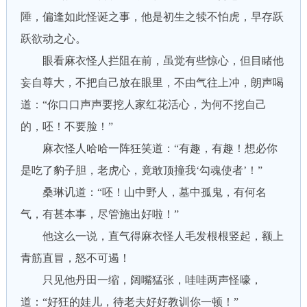
陲，偏逢如此怪诞之事，他是初生之犊不怕虎，早存跃
跃欲动之心。
眼看麻衣怪人拦阻在前，虽觉有些惊心，但目睹他
妄自尊大，不把自己放在眼里，不由气往上冲，朗声喝
道：“你口口声声要挖人家红花活心，为何不挖自己
的，呸！不要脸！”
麻衣怪人哈哈一阵狂笑道：“有趣，有趣！想必你
是吃了豹子胆，老虎心，竟敢顶撞我‘勾魂使者’！”
桑琳讥道：“呸！山中野人，墓中孤鬼，有何名
气，有甚本事，尽管施出好啦！”
他这么一说，直气得麻衣怪人毛发根根竖起，额上
青筋直冒，怒不可遏！
只见他丹田一缩，阔嘴猛张，哇哇两声怪嚎，
道：“好狂的娃儿，待老夫好好教训你一顿！”