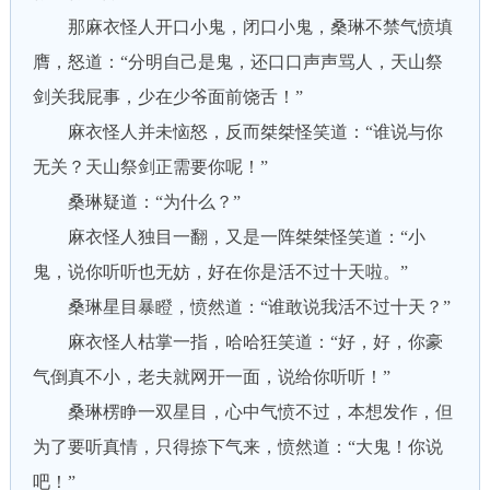
那麻衣怪人开口小鬼，闭口小鬼，桑琳不禁气愤填
膺，怒道：“分明自己是鬼，还口口声声骂人，天山祭
剑关我屁事，少在少爷面前饶舌！”
麻衣怪人并未恼怒，反而桀桀怪笑道：“谁说与你
无关？天山祭剑正需要你呢！”
桑琳疑道：“为什么？”
麻衣怪人独目一翻，又是一阵桀桀怪笑道：“小
鬼，说你听听也无妨，好在你是活不过十天啦。”
桑琳星目暴瞪，愤然道：“谁敢说我活不过十天？”
麻衣怪人枯掌一指，哈哈狂笑道：“好，好，你豪
气倒真不小，老夫就网开一面，说给你听听！”
桑琳楞睁一双星目，心中气愤不过，本想发作，但
为了要听真情，只得捺下气来，愤然道：“大鬼！你说
吧！”