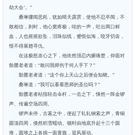
劫大会’。”
桑琳骤闻恶耗，犹如晴天霹雳，使他不忍卒闻，不
敢相信，刹时，他心窝疼极，哇的一声，吐出两口鲜
血，人也摇摇欲坠，泪珠似线，蹙恨似海，咬牙切齿，
恨不得展翅寻仇。
在这极怒攻心之下，他依然强忍内腑痛楚，仰面对
骷髅老者道：“敢问我师伤于何人手下？”
骷髅老者道：“这个你上天山之后便会知晓。”
桑琳道：“我可以看看恩师的圣位吗？”
骷髅老者枯指轻击伞杆，一击之下，悚然一阵金锣
声、传遍空场四周。
锣声未停，古墓之中，便起了轧轧钢索之声，青铜
圆顶四周，倏然积雪蠕动。顿时由地底升起十三个圆
堆，圆堆之上各插一面黄旗，迎风展动。