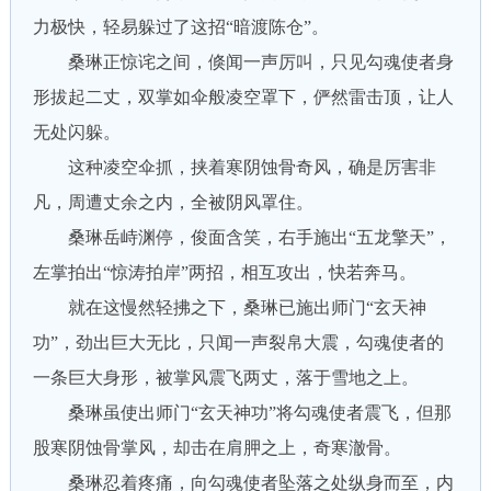
力极快，轻易躲过了这招“暗渡陈仓”。
桑琳正惊诧之间，倏闻一声厉叫，只见勾魂使者身
形拔起二丈，双掌如伞般凌空罩下，俨然雷击顶，让人
无处闪躲。
这种凌空伞抓，挟着寒阴蚀骨奇风，确是厉害非
凡，周遭丈余之内，全被阴风罩住。
桑琳岳峙渊停，俊面含笑，右手施出“五龙擎天”，
左掌拍出“惊涛拍岸”两招，相互攻出，快若奔马。
就在这慢然轻拂之下，桑琳已施出师门“玄天神
功”，劲出巨大无比，只闻一声裂帛大震，勾魂使者的
一条巨大身形，被掌风震飞两丈，落于雪地之上。
桑琳虽使出师门“玄天神功”将勾魂使者震飞，但那
股寒阴蚀骨掌风，却击在肩胛之上，奇寒澈骨。
桑琳忍着疼痛，向勾魂使者坠落之处纵身而至，内