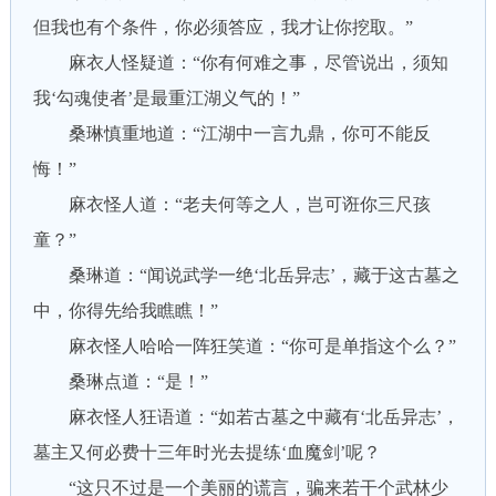
但我也有个条件，你必须答应，我才让你挖取。”
麻衣人怪疑道：“你有何难之事，尽管说出，须知
我‘勾魂使者’是最重江湖义气的！”
桑琳慎重地道：“江湖中一言九鼎，你可不能反
悔！”
麻衣怪人道：“老夫何等之人，岂可诳你三尺孩
童？”
桑琳道：“闻说武学一绝‘北岳异志’，藏于这古墓之
中，你得先给我瞧瞧！”
麻衣怪人哈哈一阵狂笑道：“你可是单指这个么？”
桑琳点道：“是！”
麻衣怪人狂语道：“如若古墓之中藏有‘北岳异志’，
墓主又何必费十三年时光去提练‘血魔剑’呢？
“这只不过是一个美丽的谎言，骗来若干个武林少