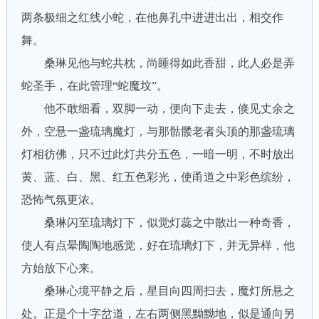
两条极细之红线小蛇，在他鼻孔中进进出出，相交作
舞。
桑琳见他与蛇共枕，尚睡得如此香甜，此人必是弄
蛇圣手，在此管理“蛇魔坟”。
他不敢细看，双脚一动，便向下走去，倏见丈余之
外，空悬一盏琉璃魔灯，与那骷髅老者头顶的那盏琉璃
灯相彷佛，只不过此灯共分五色，一暗一明，不时放出
黄、蓝、白、黑、红五色彩光，使甬道之中彩色缤纷，
恐怖气氛更浓。
桑琳闪至琉璃灯下，似觉灯蕊之中散出一种奇香，
使人有点晕陶陶地感觉，好在琉璃灯下，并无异样，他
方始放下心来。
桑琳心境平静之后，星目向四周扫去，魔灯所悬之
处。正是个十字岔道，左右两侧黑黝黝地，似是通向另