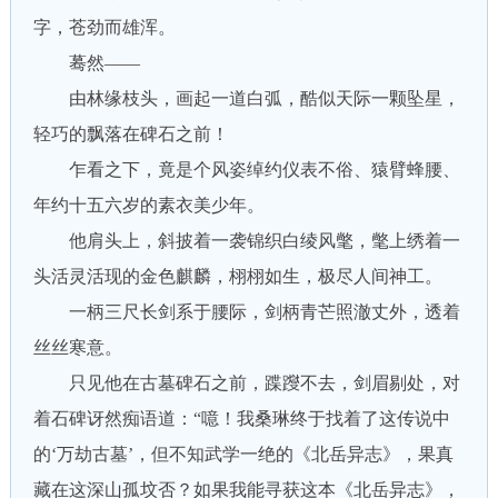
字，苍劲而雄浑。
蓦然——
由林缘枝头，画起一道白弧，酷似天际一颗坠星，
轻巧的飘落在碑石之前！
乍看之下，竟是个风姿绰约仪表不俗、猿臂蜂腰、
年约十五六岁的素衣美少年。
他肩头上，斜披着一袭锦织白绫风氅，氅上绣着一
头活灵活现的金色麒麟，栩栩如生，极尽人间神工。
一柄三尺长剑系于腰际，剑柄青芒照澈丈外，透着
丝丝寒意。
只见他在古墓碑石之前，蹀躞不去，剑眉剔处，对
着石碑讶然痴语道：“噫！我桑琳终于找着了这传说中
的‘万劫古墓’，但不知武学一绝的《北岳异志》，果真
藏在这深山孤坟否？如果我能寻获这本《北岳异志》，