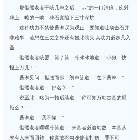
那骷髅老者干咳几声之后，“叭”的一口清痰，疾射
碑上，嚓的一响，碑石竟陷下三寸深坑。
这种功力不禁使桑琳叹为观止，要知道吐痰击石并
非难事，若想在三丈之外还有如此劲头.其功力必超凡入
圣。
骷髅老者咳罢，笑了笑，冷冰冰地道：“小鬼！快
报上万儿！”
桑琳见问，挺腰而起，朗声答道：“在下桑琳！”
骷髅老者道：“好名字！”
说至此，略为一顿后续道：“你可知万劫古墓的规
矩么？”
桑琳道：“我不懂！”
骷髅老者嘿嘿冷笑道：“来墓者必遭劫数，本墓从
未有人来而回转，你竟敢将勾魂使者打伤。罪不可