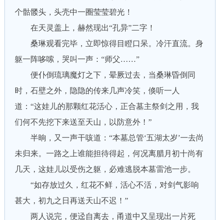
个骷髅头，头壳中一圈莹莹碧光！
在天灵盖上，赫然现出“孔异”二字！
桑琳观看完毕，立即惊得目瞪口呆。冷汗直流。身
躯一阵哆嗦，哭叫一声：“师父……”
便仆倒琉璃魔灯之下，晕厥过去，当桑琳昏倒同
时，石壁之外，隐隐的传来几声冷笑，倏听一人
道：“这娃儿的那颗红花活心，正合墓主祭剑之用，我
们何不先挖下来送至天山，以防意外！”
半晌，又一声干咳道：“本墓总管‘五湖太岁’一去尚
未归来。一路之上谁能担待得起，何况离腊月初十尚有
几天，这娃儿以受伤之躯，必难逃脱本墓雷池一步。
“如存放过久，红花不鲜，活心不活，对剑气影响
甚大，初九之日再送天山不迟！”
两人说完，便迳自离去，甬道中又呈现出一片死