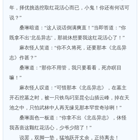
年，择优挑选挖取红花活心而已，小鬼！你还有何话可
说？”
桑琳暗道：“这人说话倒满爽直！”当即答道：“你
既拿不出‘北岳异志’，那就休想要我这红花活心了！”
麻衣怪人笑道：“你不久将死，还要那本《北岳异
志》作甚？”
桑琳道：“那你不用管，我只要看看，死亦瞑目
嘛！”
麻衣怪人叹道：“可惜那本《北岳异志》，在墓主
开石挖墓之时，被一只铁鸟叼至昆仑山插云峰，掉在天
池之中，只怕武林中人再无缘见那本罕世奇珍咧！”
桑琳面色一板道：“你拿不出《北岳异志》，休怪
我吝啬这颗红花活心，少爷少陪了！”
说罢，双脚一垫，猛地跃开丈余，正待离去！