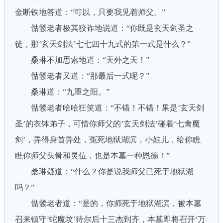
金断铁地答道：“可以，只要我见着师父。”
骷髅老者极其狡诈地说道：“你既是玄天剑圣之
徒，那‘玄天剑法’七七四十九式的第一式是什么？”
桑琳不加思索地道：“天外之天！”
骷髅老者又道：“那最后一式呢？”
桑琳道：“九重之阳。”
骷髅老者哈哈狂笑道：“不错！不错！果是‘玄天剑
圣’的衣钵弟子，可惜你师父的‘玄天剑法’碰着‘七禽魔
剑’，弄得身首异处，冤死地狱湖滨，小娃儿，给你瞧
瞧你师父头骨和灵位，也是本墓一种恩德！”
桑琳疑道：“什么？你是说我师父已死于地狱湖
吗？”
骷髅老者道：“是的，你师死于地狱湖滨，被本墓
召来镇守‘蛇魔坟’待尔后十三杰到齐，本墓即将召开‘万