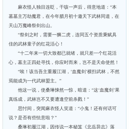
麻衣怪人独目连眨，干咳一声后，得意地道：“本
墓墓主万劫魔君，在今年腊月初十邀天下武林同道，在
天山万魔峰祭剑出山。
“祭剑之时，需要一狮二虎，连同五个资质秉赋具
佳的武林童子的红花活心！
“十二年来一切大致都已就绪，就只差一个红花活
心，墓主正四处寻找，你应时而来，岂不是天命使然！
“唉！该当吾主重履江湖，‘血魔剑’横扫武林，不然
焉能成为一代武林盟主。”
他这一说，使桑琳悚然一惊，暗道：“这‘血魔剑’果
真练成，武林岂不又要遭逢空前杀戮！”
思忖间，突闻麻衣怪人笑道：“小鬼！还有何话可
说？是否有些怯意啦？”
桑琳初履江湖，因传说一本秘笈《北岳异志》落