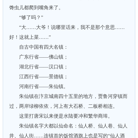
馋虫儿都爬到嘴角来了。
“够了吗？”
“大……大爷！说哪里话来，我不是那个意思……
好！这就上菜……”
自古中国有四大名镇：
广东行省——佛山镇；
湖北行省——汉口镇；
江西行省——景德镇；
河南行省——朱仙镇。
朱仙镇在汴京城南四十五里的地方，贾鲁河穿镇而
过，两岸绿柳依依，河上有大石桥、二板桥相连。
这里打唐宋以来便是水陆要冲和繁华商埠。
朱仙镇名字大都以仙命名：仙人桥、仙人巷、仙人
井、仙人街……连镇首的饭馆酒旗上也是写的“仙人酒