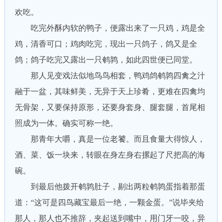
欢吃。
吃完外酥内软的鸭子，便露出来了一只鸡，鸡是全
鸡，清香可口；鸡肉吃完，现出一只鸽子，鸽又是全
鸽；鸽子吃完又露出一只鹌鹑，如此四世便已同堂。
那人见变戏法似地鸟鸟相套，鸭鸡鸽鹌鹑四禽之汁
融于一盆，其味鲜美，无异于天上珍肴，更难在四禽均
无骨架，又要保持原形，还要身套身、腿套腿，首尾相
照成为一体。确实可称一绝。
那青年大嚼，真是一位老饕。而且食量大得惊人，
酒、菜、饭一块来，转眼在身左身右摞起了尺把高的海
碗。
到最后他拨开鹌鹑肚子，剔出两粒鹌鹑蛋指着那蛋
道：“这可是四鸟藏宝最后一绝，一颗金蛋。”说毕夹给
那人，那人也不推辞，夹起送到嘴中，用门牙一咬，异