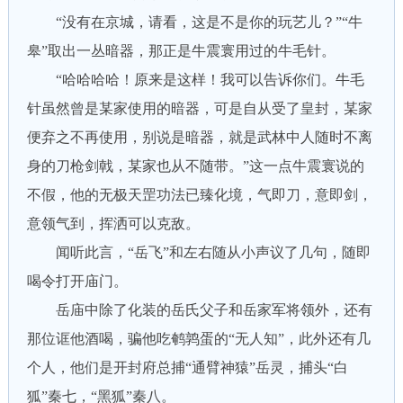
“没有在京城，请看，这是不是你的玩艺儿？”“牛
皋”取出一丛暗器，那正是牛震寰用过的牛毛针。
“哈哈哈哈！原来是这样！我可以告诉你们。牛毛
针虽然曾是某家使用的暗器，可是自从受了皇封，某家
便弃之不再使用，别说是暗器，就是武林中人随时不离
身的刀枪剑戟，某家也从不随带。”这一点牛震寰说的
不假，他的无极天罡功法已臻化境，气即刀，意即剑，
意领气到，挥洒可以克敌。
闻听此言，“岳飞”和左右随从小声议了几句，随即
喝令打开庙门。
岳庙中除了化装的岳氏父子和岳家军将领外，还有
那位诓他酒喝，骗他吃鹌鹑蛋的“无人知”，此外还有几
个人，他们是开封府总捕“通臂神猿”岳灵，捕头“白
狐”秦七，“黑狐”秦八。