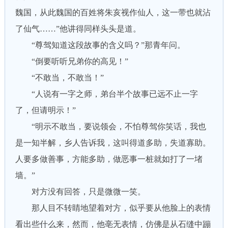
魏国，从此魏国的百姓将朱亥视作仙人，这一带也就沾
了仙气……”他讲得同样头头是道。
“尊驾知道这段故事的含义吗？”那青年问。
“倒要听听兄弟你的高见！”
“不敢当，不敢当！”
“人说有一字之师，弟台半个故事已远不止一字
了，但请明示！”
“明示不敢当，要说领会，不怕尊驾你笑话，我也
是一知半解，乡人告诉我，这叫得道多助，失道寡助。
人要多做善事，方能多助，做恶事一桩就如打了一堵
墙。”
对方没有回答，只是微微一笑。
那人目不转睛地望着对方，似乎要从他脸上的表情
看出些什么来，然而，他亳无表情，仿佛是从石缝中蹦