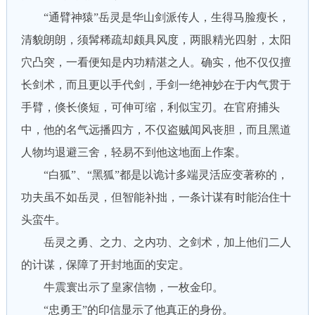
“通臂神猿”岳灵是华山剑派传人，生得马脸瘦长，
清貌朗朗，须髯稀疏却颇具风度，两眼精光四射，太阳
穴凸突，一看便知是内功精湛之人。确实，他不仅仅擅
长剑术，而且更以手代剑，手剑一绝神妙在于内气贯于
手臂，倏长倏短，可伸可缩，利似宝刃。在官府捕头
中，他的名气远播四方，不仅盗贼闻风丧胆，而且黑道
人物均退避三舍，轻易不到他这地面上作案。
“白狐”、“黑狐”都是以诡计多端灵活应变著称的，
功夫虽不如岳灵，但智能补拙，一条计谋有时能治住十
头蛮牛。
岳灵之勇、之力、之内功、之剑术，加上他们二人
的计谋，保障了开封地面的安定。
牛震寰出示了皇家信物，一枚金印。
“忠勇王”的印信显示了他真正的身份。