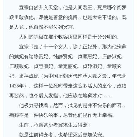
宣宗自然升入天堂，他是人间君王，死后哪个阎罗
殿里敢收他。即使是善意的挽留，也是大逆不道的。既
是人龙，他自然不能位列冥宫。
人间的等级在那个收容所里同样是十分分明的。
宣宗带走了十一个女人，除了正妃外，那为他殉葬
的嫔妃有端静贵妃、纯静贤妃、贞顺惠妃、庄静淑妃、
庄顺敬妃、贞惠顺妃、恭定丽妃、贞静淑妃、恭顺玄
妃、肃禧成妃（为中国历朝历代殉葬人数之最，年代为
1435年）。这样一位死时带走这么多活人的皇帝，政绩
再斐然，也令后人发指，他应该在地狱才对……
他极力寻找着，然而，找见的是并不快乐的面容，
殉葬不是一件快乐的事，尽管他们视作无上幸福。
生前，承露甚少者冀求生后得宠；
就是生前得宠者，也希望死后更加荣宠。