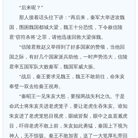
“后来呢？”
那人接着话头往下讲：“再后来，秦军大举进攻魏
国，围困魏国都城大梁，魏王十分恐慌，下令赦信陵
君‘窃符杀将’之罪，请他迅速回救大梁保魏。
“信陵君救赵义举得到了好多国家的赞颂，当他回
国之际，有好几个国家派兵助他，一时声势浩大，信陵
君率五国军队大败秦军，魏国军威大振。
“战后，秦王要求见魏王，魏王不敢前往，命朱亥
奉璧一双去给秦王祝寿。
“秦昭王一见朱亥大怒，要报两战失利之仇。于是
命武士将朱亥关进老虎笼子，要让老虎生吞朱亥。谁知
朱亥进了老虎笼怒目视虎，眼眦皆裂，眼中之血直溅虎
目，吓得老虎不敢上前，朱亥如此勇猛，秦国上下视为
神人，无不惊骇。秦王不敢加害，送了一大笔厚礼带回