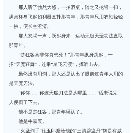
那人听了勃然大怒，一拍酒桌，随之又抡臂一扫，
满桌杯盘飞起如利器直扑那青年，那青年只用衣袖轻轻
一拂，便长空澄清。
那人怒喝一声，跃起身来，运动无极天罡功法直取
那青年。
“楚狂客莫非你真想死！”那青年纵身跳起，一
招“天魔狂舞”，连带“星飞云渡”，挥洒出去。
虽然没有用剑，那人还是认出了眼前这青年人用的
是天魔刀法。
“你你……你这天魔刀法是从哪里……”话未说完，
人便倒了下去。
他不是楚狂客，那青年误认了。
他是牛震寰。
“火圣剑手”徐玉郎赠给他的“三清辟瘟丹”饶是有威