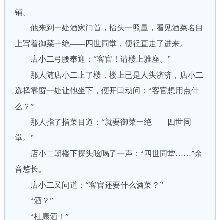
铺。
他来到一处酒家门首，抬头一照量，看见酒菜名目
上写着御菜一绝——四世同堂，便径直走了进来。
店小二弓腰奉迎：“客官！请楼上雅座。”
那人随店小二上了楼，楼上已是人头济济，店小二
选择靠窗一处让他坐下，便开口动问：“客官想用点什
么？”
那人指了指菜目道：“就要御菜一绝——四世同
堂。”
店小二朝楼下探头吆喝了一声：“四世同堂……”余
音悠长。
店小二又问道：“客官还要什么酒菜？”
“酒？”
“杜康酒！”