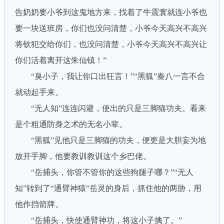
告奶奶要小爷到这鬼地方来，找着了牛震寰就连小爷也
要一块送班房，你们也没问清楚，小爷今天高兴不高兴
将钦犯交给你们，也没问清楚，小爷今天高兴不高兴让
你们活着离开这朱仙镇！”
“臭小子，我让你口出狂言！”“黑狐”秦八一言不合
就动起手来。
“无人知”连连闪避，使出的只是三脚猫功夫。看来
是个粗通防身之术的无名小辈。
“黑狐”见他只是三脚猫的功夫，便更是大胆妄为地
放开手脚，他要教训教训这个乡巴佬。
“岳捕头，你管不管你的这些狗腿子哪？”“无人
知”转到了“通臂神猿”岳灵的身后，抓住他的两胁，用
他作挡箭牌。
“岳捕头，快使通臂神功，将这小子擒了。”