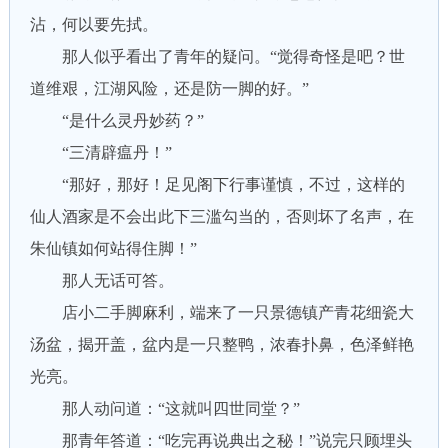
沾，何以要先拭。
那人似乎看出了青年的疑问。“觉得奇怪是吧？世
道维艰，江湖风险，还是防一脚的好。”
“是什么灵丹妙药？”
“三清辟瘟丹！”
“那好，那好！足见阁下行事谨慎，不过，这样的
仙人酒家是不会出此下三滥勾当的，否则坏了名声，在
朱仙镇如何站得住脚！”
那人无话可答。
店小二手脚麻利，端来了一只景德镇产青花细瓷大
汤盆，揭开盖，盆内是一只整鸭，浓春扑鼻，色泽鲜艳
光亮。
那人动问道：“这就叫四世同堂？”
那青年答道：“吃完再说典出之秘！”说完只顾埋头