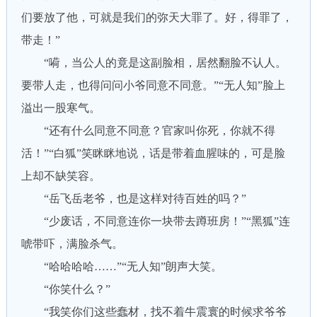
们要放了他，可就是我们的弥天大罪了。好，得罪了，
带走！”
“嗬，当公人的竟是这副脸相，居然翻脸不认人。
要带人走，也得问问小爷同意不同意。”“无人知”脸上
溢出一股寒气。
“还有什么同意不同意？官家叫你死，你就不得
活！”“白狐”笑眯眯地说，话是带着血腥味的，可是脸
上却不缺笑容。
“岳飞岳老爷，也是这样对待百姓的吗？”
“少废话，不同意连你一块带去蹲班房！”“黑狐”连
唬带吓，满脸杀气。
“哈哈哈哈……”“无人知”朗声大笑。
“你笑什么？”
“我笑你们这些蠢材，找不着牛震寰的时候求爷爷