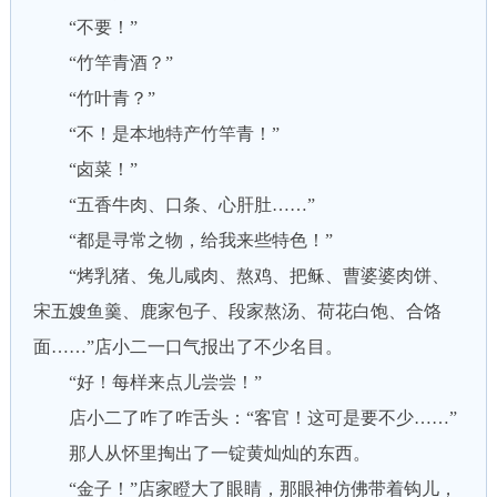
“不要！”
“竹竿青酒？”
“竹叶青？”
“不！是本地特产竹竿青！”
“卤菜！”
“五香牛肉、口条、心肝肚……”
“都是寻常之物，给我来些特色！”
“烤乳猪、兔儿咸肉、熬鸡、把稣、曹婆婆肉饼、
宋五嫂鱼羹、鹿家包子、段家熬汤、荷花白饱、合饹
面……”店小二一口气报出了不少名目。
“好！每样来点儿尝尝！”
店小二了咋了咋舌头：“客官！这可是要不少……”
那人从怀里掏出了一锭黄灿灿的东西。
“金子！”店家瞪大了眼睛，那眼神仿佛带着钩儿，