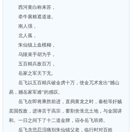
西河黄白称来苏，
牵牛襄粮遮道途。
南人强，
北人孤，
朱仙镇上血模糊，
乌陵束手胡为乎，
五百精兵敌百万，
岳家之军天下无。
岳飞以五百精兵破金虏十万，使金兀术发出“撼山
易，撼岳家军难”的感叹。
岳飞在即将乘胜前进，直捣黄龙之时，秦桧等奸贼
卖国投敌，进谗言于高宗，要割舍淮北土地，与金国讲
和。一日之间下了十二道金牌，诏令岳飞班师。
岳飞含悲忍泪痛别朱仙镇父老，临行时对百姓