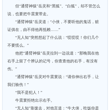
但“通臂神猿”岳灵和“黑狐”、“白狐”，却不管怎么
说，也要把牛震寰带走。
“通臂神猿”岳灵道：“小侠，不要听他的鬼话，赃
证俱在，由不得他再抵赖……”
“无人知”突然想起了什么说：“哎哎哎！你们几个
不要慌么。”
他把“通臂神猿”岳灵拉到一边说道：“那晚我在他
右手上留了个辨认的记号，你查查他的右手，有没有
伤。”
“通臂神猿”岳灵对牛震寰说：“请你伸出右手，让
我们验伤！”
“我不是犯人！”
牛震寰拒绝出示右手。
“无人知”靠拢去，对他言道：“牛大侠，吃饭你是