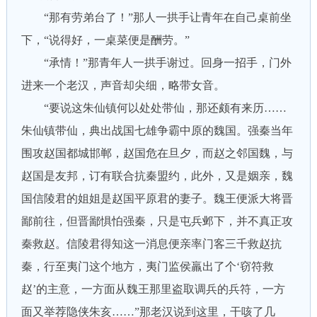
“那有劳弟台了！”那人一拱手让青年在自己桌前坐
下，“说得好，一桌菜便是酬劳。”
“承情！”那青年人一拱手谢过。回身一招手，门外
进来一个老汉，声音却尖细，略带女音。
“要说这朱仙镇何以处处带仙，那还颇有来历……
朱仙镇带仙，典出战国七雄争霸中原的魏国。强秦当年
围攻赵国都城邯郸，赵国危在旦夕，而赵之邻国魏，与
赵国是友邦，订有联合抗秦盟约，此外，又是姻亲，魏
国信陵君的姐姐是赵国平原君的妻子。魏王便派大将晋
鄙前往，但晋鄙惧怕强秦，只是屯兵邺下，并不真正攻
秦救赵。信陵君得知这一消息便亲率门客三千救赵抗
秦，行至夷门这个地方，夷门监侯羸出了个‘窃符救
赵’的主意，一方面从魏王那里盗取调兵的兵符，一方
面又举荐隐侠朱亥……”那老汉说到这里，干咳了几