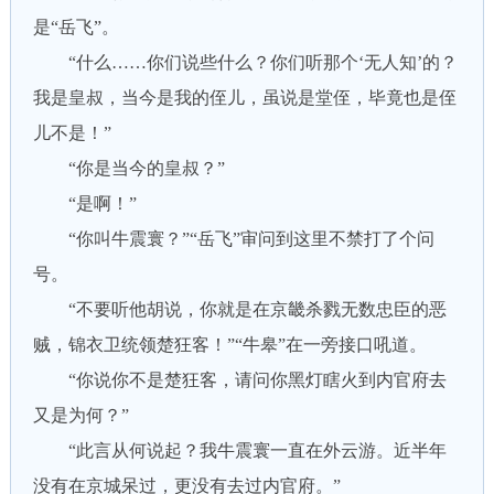
是“岳飞”。
“什么……你们说些什么？你们听那个‘无人知’的？
我是皇叔，当今是我的侄儿，虽说是堂侄，毕竟也是侄
儿不是！”
“你是当今的皇叔？”
“是啊！”
“你叫牛震寰？”“岳飞”审问到这里不禁打了个问
号。
“不要听他胡说，你就是在京畿杀戮无数忠臣的恶
贼，锦衣卫统领楚狂客！”“牛皋”在一旁接口吼道。
“你说你不是楚狂客，请问你黑灯瞎火到内官府去
又是为何？”
“此言从何说起？我牛震寰一直在外云游。近半年
没有在京城呆过，更没有去过内官府。”