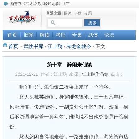
“武侠书库”查缺补漏活动圆满结束
普通文章
|
图片
|
下载
|
专题
《古龙小说原貌探究》修订版已上市
顾雪衣《古龙武侠小说知见录》上市
首页
旧闻
解读
考证
全集
武侠
论坛
首页
>
武侠书库
›
江上鸥
›
赤龙金戟令
›
正文
第十章 醉闹朱仙镇
2021-12-21 作者：江上鸥 来源：
江上鸥作品集
点击：
晌午时分，朱仙镇二板桥上来了一个行客。
此人头戴英雄巾，身穿绯色锦袍，三十五六年纪，
风流倜傥、俊雅怡然，一副贵介公子的打扮。然而，身
后不协调地背着一顶斗笠，谁也说不出他究竟是什么身
份。
此人悠闲自得地走着，一路走走停停，浏览街市店