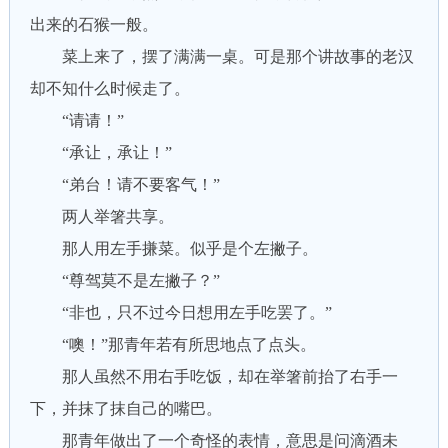
出来的石猴一般。
菜上来了，摆了满满一桌。可是那个讲故事的老汉
却不知什么时候走了。
“请请！”
“承让，承让！”
“弟台！请不要客气！”
两人举箸共享。
那人用左手搛菜。似乎是个左撇子。
“尊驾莫不是左撇子？”
“非也，只不过今日想用左手吃罢了。”
“噢！”那青年若有所思地点了点头。
那人虽然不用右手吃饭，却在举箸前抬了右手一
下，并抹了抹自己的嘴巴。
那青年做出了一个奇怪的表情，意思是问滴酒未