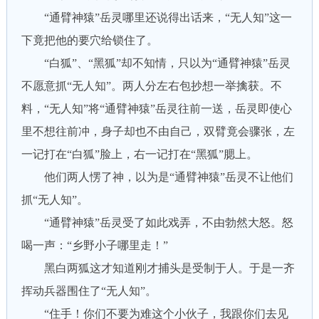
“通臂神猿”岳灵哪里还说得出话来，“无人知”这一
下竟把他的要穴给锁住了。
“白狐”、“黑狐”却不知情，只以为“通臂神猿”岳灵
不愿意抓“无人知”。两人分左右包抄想一举擒获。不
料，“无人知”将“通臂神猿”岳灵往前一送，岳灵即使心
里不想往前冲，身子却也不由自己，双臂竟会骤张，左
一记打在“白狐”脸上，右一记打在“黑狐”腮上。
他们两人愣了神，以为是“通臂神猿”岳灵不让他们
抓“无人知”。
“通臂神猿”岳灵受了如此戏弄，不由勃然大怒。怒
喝一声：“乡野小子哪里走！”
黑白两狐这才知道刚才捕头是受制于人。于是一齐
挥动兵器围住了“无人知”。
“住手！你们不要为难这个小伙子，我跟你们去见