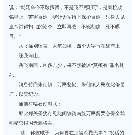
说：“朝廷命令不敢擅留，不是飞不尽职守，是秦桧欺
骗皇上，苦害百姓，我让大军留下保护百姓，只身去见
皇帝讨得扫北的诏令，立即再战，不驱胡虏，死不瞑
目。”
岳飞临别留言，大笔如椽，四个大字写在战旗上
——还我河山。
岳飞南回，凶多吉少，果不然被以“莫须有”罪名处
死。
消息传回朱仙镇，万民悲恸。朱仙镇人民在此修岳
庙，以资纪念。
庙前有幅石刻对联：
郎比邻关圣犹存见此间铁骑南旋万民留哭必保全我
那精忠报国赤胆将军。
“呔！你这贼子，为何要在京畿杀戮无辜？”发话的