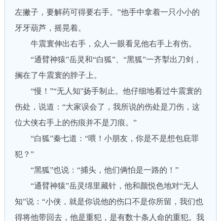
左撇子，要解药可得要右手。”他手中拿着一只小小的
牙牙葫芦，摇晃着。
牛震寰伸出右手，众人一眼看见他右手上有伤。
“通臂神猿”岳灵和“白狐”、“黑狐”一齐掣出刀剑，
搁在了牛震寰的脖子上。
“慢！”“无人知''扬手制止。他仔细地看过牛震寰的
伤处，说道：“大家误会了，我所说的伤处是刀伤，这
位大侠右手上的伤痕并不是刀痕。”
“白狐”秦七道：“喂！小朋友，你是不是想包庇罪
犯？”
“黑狐”也说：“捕头，他们俩怕是一路的！”
“通臂神猿”岳灵绵里藏针，他和颜悦色地对“无人
知”说：“小侠，就是你说他的伤口不是你所留，我们也
得将他带回去，他是重犯，是有数十条人命的重犯。我