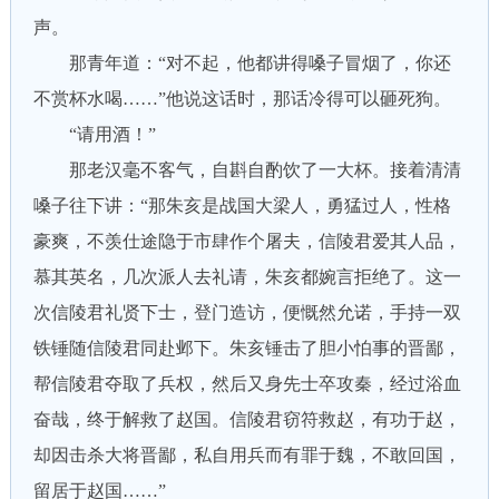
声。
那青年道：“对不起，他都讲得嗓子冒烟了，你还
不赏杯水喝……”他说这话时，那话冷得可以砸死狗。
“请用酒！”
那老汉毫不客气，自斟自酌饮了一大杯。接着清清
嗓子往下讲：“那朱亥是战国大梁人，勇猛过人，性格
豪爽，不羡仕途隐于市肆作个屠夫，信陵君爱其人品，
慕其英名，几次派人去礼请，朱亥都婉言拒绝了。这一
次信陵君礼贤下士，登门造访，便慨然允诺，手持一双
铁锤随信陵君同赴邺下。朱亥锤击了胆小怕事的晋鄙，
帮信陵君夺取了兵权，然后又身先士卒攻秦，经过浴血
奋哉，终于解救了赵国。信陵君窃符救赵，有功于赵，
却因击杀大将晋鄙，私自用兵而有罪于魏，不敢回国，
留居于赵国……”