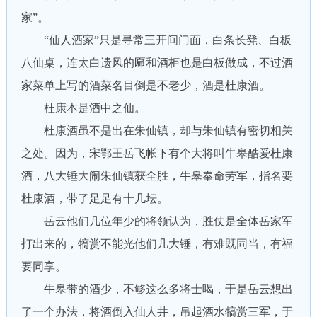
家”。
“仙人酒家”只是寻常三开间门面，白条长凳、白板
八仙桌，连太白遗风的匾和酒柜也是白板做成，不过酒
家菜单上写的酒菜名目倒是不老少，酒是杜康酒。
杜康本是酒中之仙。
杜康酒虽不是出在朱仙镇，却与朱仙镇有密切相关
之处。因为，宋鄂王岳飞帐下有个大将叫牛皋酷爱杜康
酒，八大锤大闹朱仙镇获全胜，牛皋奉命劳军，指名要
杜康酒，带了足足有十几坛。
岳云他们几位年少的将领认为，胜仗是全体岳家军
打出来的，犒赏不能光他们几大锤，有难既同当，有福
要同享。
牛皋带的酒少，不够这么多将士喝，于是岳云想出
了一个办法，将酒倒入仙人井，吊起酒水犒赏三军，于