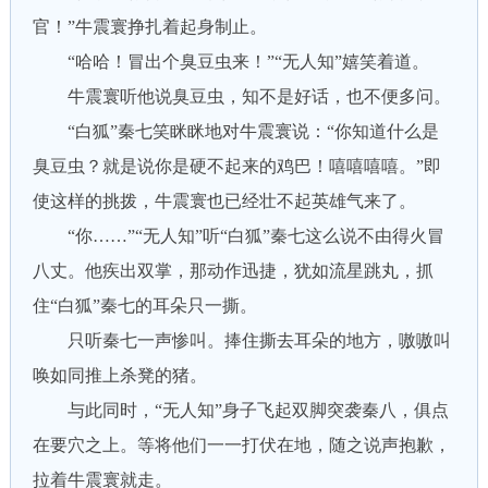
官！”牛震寰挣扎着起身制止。
“哈哈！冒出个臭豆虫来！”“无人知”嬉笑着道。
牛震寰听他说臭豆虫，知不是好话，也不便多问。
“白狐”秦七笑眯眯地对牛震寰说：“你知道什么是
臭豆虫？就是说你是硬不起来的鸡巴！嘻嘻嘻嘻。”即
使这样的挑拨，牛震寰也已经壮不起英雄气来了。
“你……”“无人知”听“白狐”秦七这么说不由得火冒
八丈。他疾出双掌，那动作迅捷，犹如流星跳丸，抓
住“白狐”秦七的耳朵只一撕。
只听秦七一声惨叫。捧住撕去耳朵的地方，嗷嗷叫
唤如同推上杀凳的猪。
与此同时，“无人知”身子飞起双脚突袭秦八，俱点
在要穴之上。等将他们一一打伏在地，随之说声抱歉，
拉着牛震寰就走。