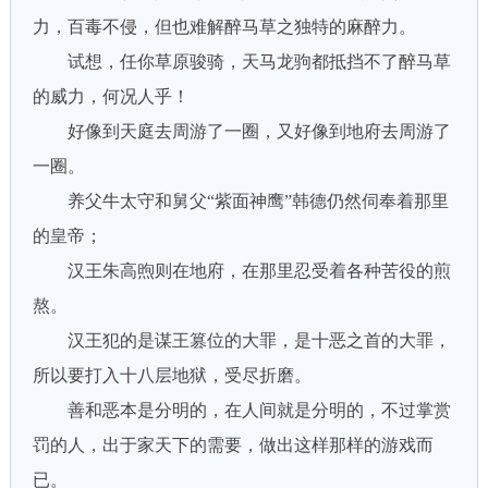
力，百毒不侵，但也难解醉马草之独特的麻醉力。
试想，任你草原骏骑，天马龙驹都抵挡不了醉马草
的威力，何况人乎！
好像到天庭去周游了一圈，又好像到地府去周游了
一圈。
养父牛太守和舅父“紫面神鹰”韩德仍然伺奉着那里
的皇帝；
汉王朱高煦则在地府，在那里忍受着各种苦役的煎
熬。
汉王犯的是谋王篡位的大罪，是十恶之首的大罪，
所以要打入十八层地狱，受尽折磨。
善和恶本是分明的，在人间就是分明的，不过掌赏
罚的人，出于家天下的需要，做出这样那样的游戏而
已。