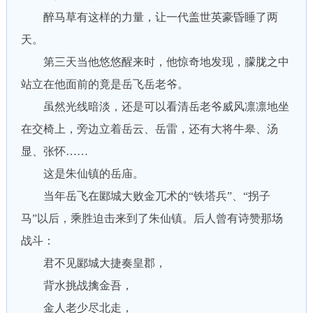
醉马草有这样的力量，让一代盖世英豪昏睡了两
天。
第三天当他悠悠醒来时，他惊奇地发现，朦胧之中
站立在他面前的竟是岳飞岳老爷。
虽然光线暗淡，还是可以看清岳老爷威风凛凛地坐
在交椅上，旁边立着岳云、岳雷，还有大将牛皋、汤
显、张怀……
这是朱仙镇的岳庙。
当年岳飞在郾城大败金兀术的“铁塔兵”、“拐子
马”以后，乘胜迫击来到了朱仙镇。后人曾有诗赞那场
战斗：
君不见郾城大捷奏皇郡，
背水挑战擒金吾，
金人老少尽北走，