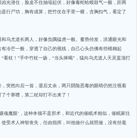
眼凶光潜住，脸皮不住抽缩起伏，好像毒蛇蛤蟆鼓气一般，距两
的是行尸功，胸有成算，把竹仗在手里一横，含胸扣气，看定了
和乌尤道长两人，好像负隅猛虎一般。蓄势待发，洪通眼光和
含有冷芒一般，穿透了自己的视线，自己心头仿佛有些模糊起
“看杖！”手中竹杖一扬，“当头捧喝”，猛向乌尤道人天灵盖顶打
，突然向后一耸，退后丈余，两只阴险恶毒的眼睛仍然注视着
打了个寒噤，第二杖却打不出来了！
魂魔眼’，这种本领不是邪术，和近代的催眠术相似，催眠家往
，使受术人神智丧失，任由指挥，叫他做什么就照做，没有丝毫