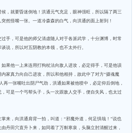
候，就要昏迷倒地！洪通元气充足，眼神强旺，所以隔了两三
人突然怪嘴一张。一道冷森森的白气，向洪通的面上射到！
过手，可是他的师父清虚随人对于各派武学，十分渊博，时常
掌谈说，所以对五阴教的本领，也不太外行。
如果他一上来连用打狗杖法向敌人进攻，必定得手，可是他误
用内家真力向自己进攻，所以和他相持，故此中了对方“摄魂魔
道人再一张嘴吐出阴尸气劲，洪通如果被他喷中，必定仰后倒地，
忧，可是一个丐帮头子，头一次跟敌人交手，便自失风，也太过
来，向洪通肩背一拍，叫道：“邪魔外道，何足惧哉！”说也
火由丹田穴直升卜来，如同着了万斛寒泉，头脑立肘清醒过来，