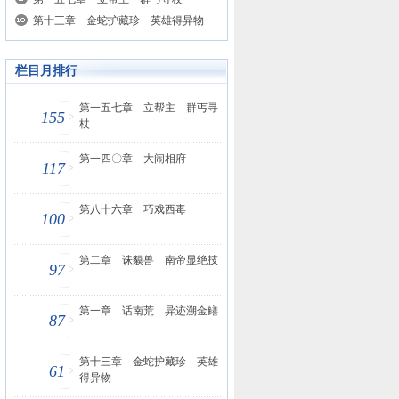
第十三章 金蛇护藏珍 英雄得异物
栏目月排行
第一五七章 立帮主 群丐寻
155
杖
第一四〇章 大闹相府
117
第八十六章 巧戏西毒
100
第二章 诛貘兽 南帝显绝技
97
第一章 话南荒 异迹溯金鳝
87
第十三章 金蛇护藏珍 英雄
61
得异物