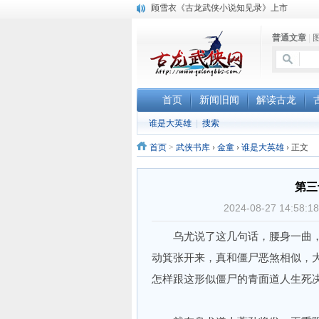
顾雪衣《古龙武侠小说知见录》上市
“武侠书库”查缺补漏活动圆满结束
普通文章
|
《古龙小说原貌探究》修订版已上市
首页
新闻旧闻
解读古龙
谁是大英雄
|
搜索
首页
>
武侠书库
›
金童
›
谁是大英雄
›
正文
第三
2024-08-27 14:
乌尤说了这几句话，腰身一曲，
动箕张开来，真和僵尸恶煞相似，
怎样跟这形似僵尸的青面道人生死