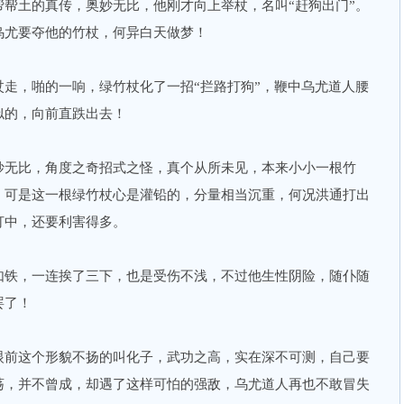
土的真传，奥妙无比，他刚才向上举杖，名叫“赶狗出门”。
乌尤要夺他的竹杖，何异白天做梦！
，啪的一响，绿竹杖化了一招“拦路打狗”，鞭中乌尤道人腰
似的，向前直跌出去！
无比，角度之奇招式之怪，真个从所未见，本来小小一根竹
，可是这一根绿竹杖心是灌铅的，分量相当沉重，何况洪通打出
打中，还要利害得多。
铁，一连挨了三下，也是受伤不浅，不过他生性阴险，随仆随
罢了！
前这个形貌不扬的叫化子，武功之高，实在深不可测，自己要
荡，并不曾成，却遇了这样可怕的强敌，乌尤道人再也不敢冒失