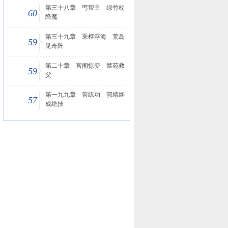
第三十八章 丐帮主 绿竹杖
60
降魔
第三十九章 乘桴浮海 荒岛
59
见奇阵
第二十章 宫闱惊变 禁苑救
59
父
第一九九章 苦练功 郭靖终
57
成绝技