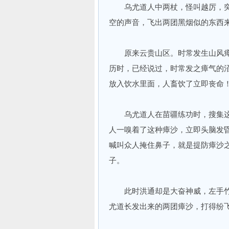
乌尤道人中两杖，怪叫越厉，突
空的声音，飞出两团黑烟似的东西来
原来云贵山区。时常发生山风瘴
历时，已经说过，时常发之瘴气的
放入饮水里面，人畜饮了立即丧命
乌尤道人在苗疆练功时，搜集这
人一嗅着了这种瘴沙，立即头脑发
喊叫众人掩住鼻子，就是提防瘴沙
子。
此时洪通却是大奋神威，左手竹
尤道长发出来的两团瘴沙，打得纷飞