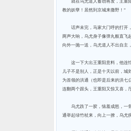
就在乌尤道人蓄劲将发，王重阳运
教的妖孽！居然到京城来撒野！”
话声未完，马家大门呼的打开，
两声大响，乌尤身子像弹丸般直飞
向外一抛一送，乌尤道人不出自主
这一下大出王重阳意料，他连忙
儿子不是别人，正是十天以前，城
为首领的洪通（也即是后来的洪七
连翻两个跟头，王重阳又惊又喜，
乌尤跌了一胶，恼羞成怒，一骨
通举起绿竹杖来，向上一撩，乌尤