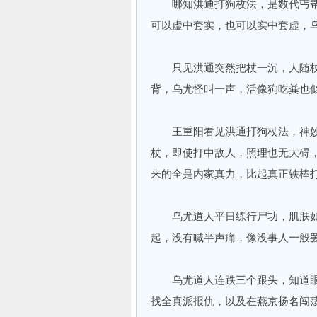
哪知洪通打狗枚法，是数代丐帮帮
可以虚中套实，也可以实中套虚，
只见洪通突然把杖一沉，人随杖走
背，乌尤怪叫一声，活像狗吃粪也
王重阳看见洪通打狗杖法，神妙
杖，即使打中敌人，照理也无大碍
来的全是内家真力，比起真正铁棒
乌尤道人平日练行尸功，肌肤如
起，没有喊半声痛，像没事人一般
乌尤道人连跌三个跟头，知道眼
找全真派报仇，以及在燕京扬名闯