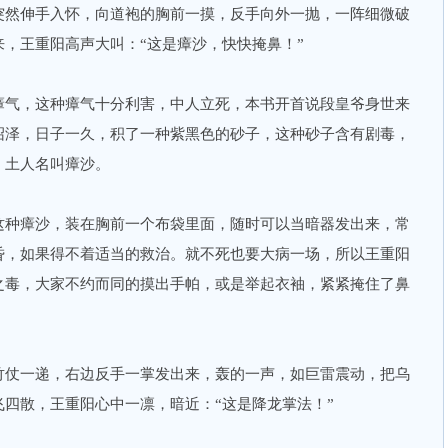
然伸手入怀，向道袍的胸前一摸，反手向外一抛，一阵细微破
，王重阳高声大叫：“这是瘴沙，快快掩鼻！”
气，这种瘴气十分利害，中人立死，本书开首说段皇爷身世来
沼泽，日子一久，积了一种紫黑色的砂子，这种砂子含有剧毒，
！土人名叫瘴沙。
种瘴沙，装在胸前一个布袋里面，随时可以当暗器发出来，常
昏，如果得不着适当的救治。就不死也要大病一场，所以王重阳
之毒，大家不约而同的摸出手帕，或是举起衣袖，紧紧掩住了鼻
仗一递，右边反手一掌发出来，轰的一声，如巨雷震动，把乌
四散，王重阳心中一凛，暗近：“这是降龙掌法！”