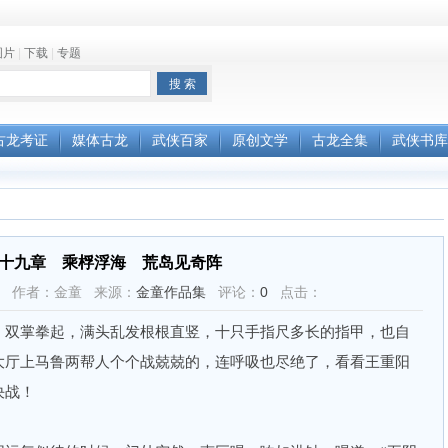
图片
|
下载
|
专题
古龙考证
媒体古龙
武侠百家
原创文学
古龙全集
武侠书库
十九章 乘桴浮海 荒岛见奇阵
58:18 作者：金童 来源：
金童作品集
评论：
0
点击：
双掌拳起，满头乱发根根直竖，十只手指尺多长的指甲，也自
大厅上马鲁两帮人个个战兢兢的，连呼吸也尽绝了，看看王重阳
决战！