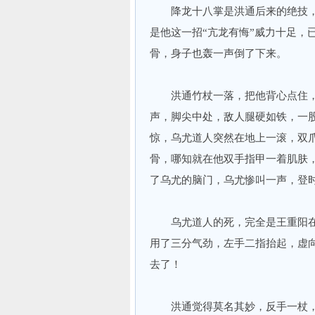
降龙十八掌是洪通后来的绝技，
是他这一招“亢龙有悔”威力十足，
骨，身子也轰一声倒了下来。
洪通竹杖一落，把他背心点住，右
声，脚尖中处，敌人腿硬如铁，一
惊，乌尤道人突然在地上一滚，双
骨，哪知就在他双手指甲一着肌肤
了乌尤的脑门，乌尤惨叫一声，登
乌尤道人的死，完全是王重阳在
用了三分气劲，左手二指抬起，虚
去了！
洪通觉得莫名其妙，反手一杖，