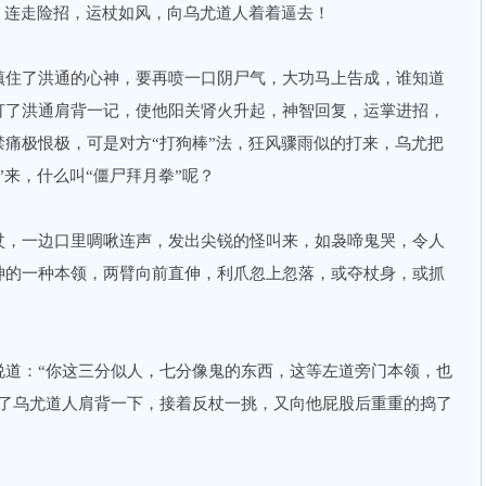
，连走险招，运杖如风，向乌尤道人着着逼去！
住了洪通的心神，要再喷一口阴尸气，大功马上告成，谁知道
打了洪通肩背一记，使他阳关肾火升起，神智回复，运掌进招，
痛极恨极，可是对方“打狗棒”法，狂风骤雨似的打来，乌尤把
”来，什么叫“僵尸拜月拳”呢？
，一边口里啁啾连声，发出尖锐的怪叫来，如袅啼鬼哭，令人
神的一种本领，两臂向前直伸，利爪忽上忽落，或夺杖身，或抓
：“你这三分似人，七分像鬼的东西，这等左道旁门本领，也
打了乌尤道人肩背一下，接着反杖一挑，又向他屁股后重重的捣了