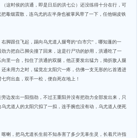
（这时侯的洪通，即是日后的洪七公）还没练得十分在行，可
已把毒烟震散，连乌尤的左半身也被掌风带了一下，任他铜皮铁
脚跟住飞起，踢向乌尤道人腿弯的“白市穴”，哪知蓬的一
股劲力把自己脚尖撞了回来，这是行尸功的妙用，洪通吃了一
爪向里一合，扣住了洪通的双腿，他正要发出猛力，拗折敌人腿
，还未用力之时，猛觉左太阳穴一疼，仿佛一支无形的匕首透进
时七窍出血，双手一松，便自死在地上！
旁边发出一阳指劲，不过王重阳并没有把劲力全部发出来，只
向乌尤道人的太阳穴拟了一拟，连手腕也没有动，乌尤道人便死
喀喇，把乌尤道长生前不知杀害了多少无辜生灵，长着尺许指