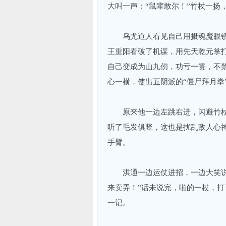
大叫一声：“鼠辈敢尔！”竹杖一扬
乌尤道人看见自己用摄魂魔眼镇
王重阳看破了机谋，用先天乾元掌
自己变成为山九仞，功亏一篑，不禁
心一横，使出五阴派的“僵尸拜月拳
原来他一边左跳右进，闪避竹杖
听了毛发俱竖，这也是扰乱敌人心
手臂。
洪通一边运仗进招，一边大笑说道
来卖弄！”话未说完，啪的一杖，
一记。