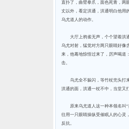
直扑了，曲臂拳爪，面色死青，两
丈以外，看定洪通，洪通明白他用
乌尤道人的动作。
大厅上鸦雀无声，个个望着洪通
乌尤对射，猛觉对方两只眼睛好像
来，他蓦地惊悟过来了，厉声喝道：
击。
乌尤全不躲闪，等竹杖兜头打来
洪通的面，洪通一杖不中，当堂又
原来乌尤道人这一种本领名叫“摄
往用一只眼睛操纵受催眠人的心灵
反抗。