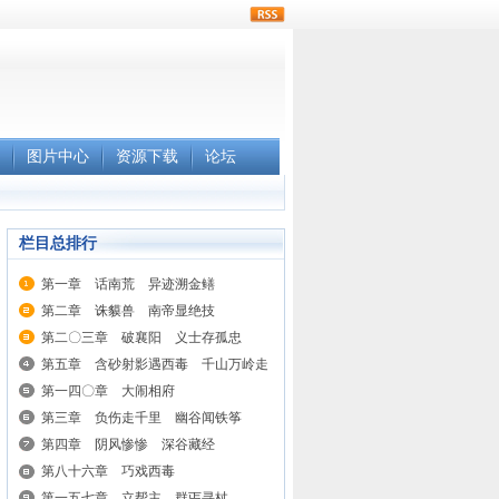
rss
图片中心
资源下载
论坛
栏目总排行
第一章 话南荒 异迹溯金鳝
第二章 诛貘兽 南帝显绝技
第二〇三章 破襄阳 义士存孤忠
第五章 含砂射影遇西毒 千山万岭走
第一四〇章 大闹相府
第三章 负伤走千里 幽谷闻铁筝
第四章 阴风惨惨 深谷藏经
第八十六章 巧戏西毒
第一五七章 立帮主 群丐寻杖