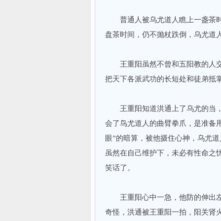
普通人被乌尤道人瞧上一盏茶时
盘茶时间，仍不抛杖跌倒，乌尤道
王重阳虽然不曾和五阳教的人交
把天下各派武功的长短处和徒弟抵
王重阳知道洪通上了乌尤的当，
会了鸟尤道人的曲臂拳爪，是准备
眼”的暗算，被他摄住心神，乌尤
虽然在自己维护下，未必有性命之
笑话了。
王重阳心中一急，他防的伸出左掌
奇怪，洪通被王重阳一拍，阳关肾