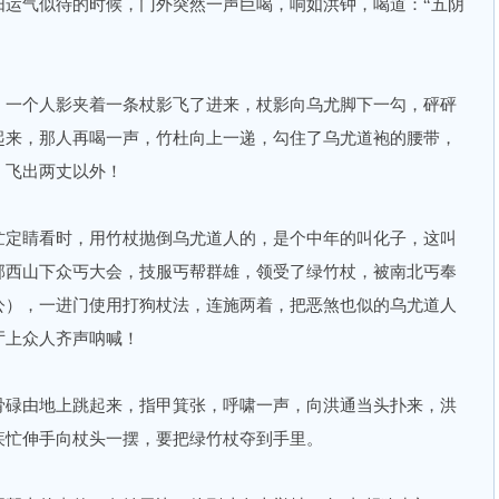
气似待的时候，门外突然一声巨喝，响如洪钟，喝道：“五阴
一个人影夹着一条杖影飞了进来，杖影向乌尤脚下一勾，砰砰
起来，那人再喝一声，竹杜向上一递，勾住了乌尤道袍的腰带，
，飞出两丈以外！
定睛看时，用竹杖抛倒乌尤道人的，是个中年的叫化子，这叫
郊西山下众丐大会，技服丐帮群雄，领受了绿竹杖，被南北丐奉
公），一进门使用打狗杖法，连施两着，把恶煞也似的乌尤道人
厅上众人齐声呐喊！
碌由地上跳起来，指甲箕张，呼啸一声，向洪通当头扑来，洪
疾忙伸手向杖头一摆，要把绿竹杖夺到手里。