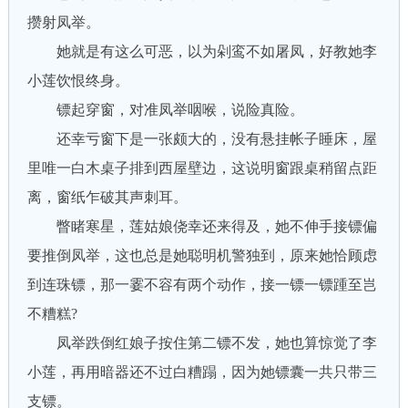
攒射凤举。
她就是有这么可恶，以为剁鸾不如屠凤，好教她李
小莲饮恨终身。
镖起穿窗，对准凤举咽喉，说险真险。
还幸亏窗下是一张颇大的，没有悬挂帐子睡床，屋
里唯一白木桌子排到西屋壁边，这说明窗跟桌稍留点距
离，窗纸乍破其声刺耳。
瞥睹寒星，莲姑娘侥幸还来得及，她不伸手接镖偏
要推倒凤举，这也总是她聪明机警独到，原来她恰顾虑
到连珠镖，那一霎不容有两个动作，接一镖一镖踵至岂
不糟糕?
凤举跌倒红娘子按住第二镖不发，她也算惊觉了李
小莲，再用暗器还不过白糟蹋，因为她镖囊一共只带三
支镖。