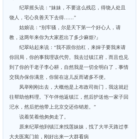
纪翠摇头说：“妹妹，不要这么残忍，得饶人处且
饶人，宅心良善天下去得……”
姑娘说：“别牢骚，尔是天下第一个好心人，请
教，这两年来你为大家惹出了多少麻烦?』
纪翠站起来说：“我不跟你抬杠，来婶子要我来请
你回局，你的事我理该代劳。我去过镇江府，而且也见
到了你的干老子李心耕，自然我是一切全明白了，事情
交我办保你满意，你留在这儿反而诸多不便。
凤举刚刚出去，大概他是上布政司衙门，我这就赶
往帮助他料理。下午伴他返镇江，然后护送他一家子回
汜水，然后把他带上北京交还你销差。”
说着笑着他匆匆走了。
原来纪翠他到镇江来找莲妹妹，找了大半天路过李
大夫医寓门前，刚好出来一大群看病