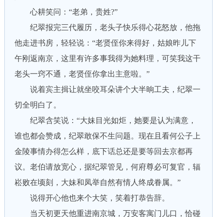
心耕笑问：“老弟，贵姓?”
纪翠报完三代履历，老头子快乐得心花怒放，他拖
他走进书房，轻轻说：“老贤侄你来得好，姑娘昨儿下
午刚返南京，这里有许多事我得为她料理，可笑我这干
老头一窍不通，老贤侄你拿出主意啦。”
说着宾主揖让就坐咬耳朵讲个大半晌工夫，纪翠一
切全明白了。
纪翠含笑说：“大妹目光如炬，她要是认为满意，
谁也都会赞成，纪翠敢保不生问题。现在且看何公子上
金陵事情办得怎么样，底下话总还是要等回去京都再
议。老伯请放宽心，据纪翠管见，何府尊必可复官，辐
崧败在顷刻，大妹和凤举自然有情人终成眷属。”
说得开心他也来个大笑，笑着打恭告辞。
当天初更天他重进南京城，万安客寓门儿口，恰碰