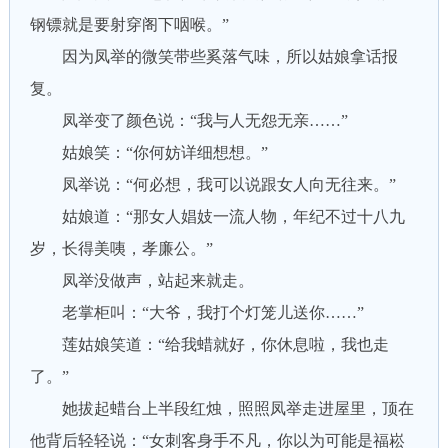
钢镖就是要射穿阁下咽喉。”
因为凤举的微笑带些奚落气味，所以姑娘拿话报
复。
凤举变了颜色说：“我与人无怨无亲……”
姑娘笑：“你何妨详细想想。”
凤举说：“何必想，我可以说跟女人向无往来。”
姑娘道：“那女人娼妓一流人物，年纪不过十八九
岁，长得美咦，孝廉公。”
凤举没做声，站起来就走。
老掌柜叫：“大爷，我打个灯笼儿送你……”
莲姑娘笑道：“给我蜡就好，你休息啦，我也走
了。”
她拔起蜡台上半段红烛，照照凤举走进屋里，顶在
他背后轻轻说：“女刺客身手不凡，你以为可能是福崧