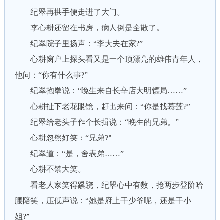
纪翠再拱手便走进了大门。
李心耕还留在书房，病人倒是全散了。
纪翠院子里扬声：“李大夫在家?”
心耕窗户上探头看又是一个顶漂亮的雄伟青年人，
他问：“你有什么事?”
纪翠抱拳说：“晚生来自长辛店大明镖局……”
心耕扯下老花眼镜，赶出来问：“你是找慕莲?”
纪翠给老头子作个长揖说：“晚生的兄弟。”
心耕忽然好笑：“兄弟?”
纪翠道：“是，舍表弟……”
心耕不禁大笑。
看老人家笑得蹊跷，纪翠心中有数，抢两步登阶哈
腰陪笑，压低声说：“她是府上干少爷呢，还是干小
姐?”