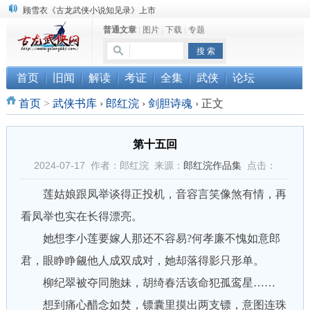
顾雪衣《古龙武侠小说知见录》上市
普通文章
|
图片
|
下载
|
专题
“武侠书库”查缺补漏活动圆满结束
《古龙小说原貌探究》修订版已上市
首页
旧闻
解读
考证
全集
武侠
论坛
首页
>
武侠书库
›
郎红浣
›
剑胆诗魂
›
正文
第十五回
2024-07-17 作者：郎红浣 来源：
郎红浣作品集
点击：
莲姑娘跟凤举谈得正投机，音容言笑像煞有情，再
看凤举也实在长得漂亮。
她想李小莲要嫁人那还不容易?何孝廉不愧如意郎
君，眼睁睁觎他人成双成对，她却落得影只形单。
柳纪翠被夺同胞妹，胡绮春活该命犯孤鸾星……
想到痛心醋念如焚，镖囊里摸出两支镖，意图连珠