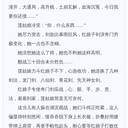
潼开，大通局，高升栈，土崩瓦解，血海沉冤，今日我
要你还债……”
莲姑娘冷笑：“你，什么东西……”
她尽力突击，剑急比暴雨狂风，红娘子剑演奇门穷
极变化，她一点也不含糊。
她没想她这么了得，她也不料她这样高明。
酣战三十回合未分胜负……
莲姑娘力斗红娘子不下，心急收功，她连换了几种
剑法，龙门剑、八仙剑、青花剑、先天神女剑。
红娘子专使奇门剑应战，心、眼、手、步、意、
法，着着到家，莲姑娘简直无可奈何。
这当儿有人躲在湖滨观战，她们斗得正吃紧，这人
偏显得特别悠闲，慢吞吞脱下身上长衣服，折叠好用腰
带绑上肩背，再拿手帕包起头，耐心要等红娘子打败仗