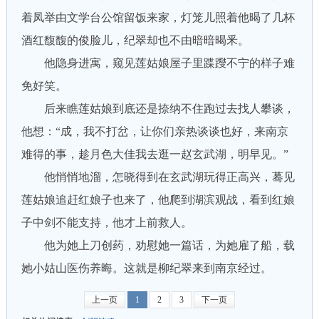
着凤举由文学台公馆留饭来家，灯笼儿照着他暍了几杯
酒红馥馥的俊脸儿，纪翠却也不由暗暗暍釆。
他隐身进寓，窥见莲姑娘屋子里蹀躞不宁的样子难
免好笑。
后来瞧莲姑娘到底还是捺纳不住跑过去找人攀谈，
他想：“成，我不打岔，让你们亲热谈谈也好，来南京
难得的事，趁月色大佳我去逛一赵玄武湖，明早见。”
他悄悄地溜，怎晓得到在玄武湖玩得正高兴，蓦见
莲姑娘追赶红娘子也来了，他爬到湖滨观战，看到红娘
子中剑不能支持，他才上前救人。
他为她上刀创药，劝慰她一篇话，为她雇了船，载
她小姑山医伤养晦。这就是柳纪翠来到南京经过。
上一页
1
2
3
下一页