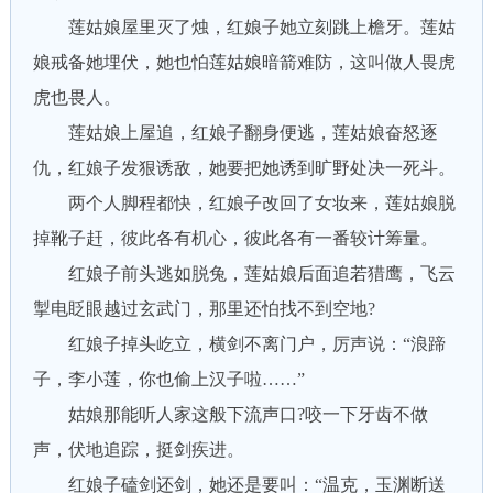
莲姑娘屋里灭了烛，红娘子她立刻跳上檐牙。莲姑
娘戒备她埋伏，她也怕莲姑娘暗箭难防，这叫做人畏虎
虎也畏人。
莲姑娘上屋追，红娘子翻身便逃，莲姑娘奋怒逐
仇，红娘子发狠诱敌，她要把她诱到旷野处决一死斗。
两个人脚程都快，红娘子改回了女妆来，莲姑娘脱
掉靴子赶，彼此各有机心，彼此各有一番较计筹量。
红娘子前头逃如脱兔，莲姑娘后面追若猎鹰，飞云
掣电眨眼越过玄武门，那里还怕找不到空地?
红娘子掉头屹立，横剑不离门户，厉声说：“浪蹄
子，李小莲，你也偷上汉子啦……”
姑娘那能听人家这般下流声口?咬一下牙齿不做
声，伏地追踪，挺剑疾进。
红娘子磕剑还剑，她还是要叫：“温克，玉渊断送