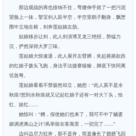
那边观战的再也捺纳不住，弯腰伸手抓了一把污泥
望脸上一抹，掣宝剑人跃半空，半空里鹞子翻身，飘堕
围中立地生根，剑奔莲姑娘左肋。
姑娘移步让剑，此人剑演博叉龙三绝招，势猛力
沉，俨然深得大罗三味。
莲姑娘大惊速退，此人展开左臂膊，夹起摇摇欲跌
的红娘子拨头飞跑，身法手法捷赛猿猴，脚底下快同离
弦急弩。
莲姑娘看着不禁骇然却立，她想：“此人莫不是水
秋痕?想到水秋痕就又记起红娘子还有一对大丫头，恰
红、娱红……
她惊叫：“糟，假使她们也来了，我可不中了贼婆
娘调虎离山之计?凤举留在客寓里，一切完了……”
边叫边尽力狂奔，那不是奔，简直像长了翅膀飞回