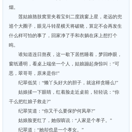
烟。
莲姑娘胳肢窝里夹着宝剑二度跳窗上星，老远的兜
巡个大圈子，眼见斗转星横天将破晓，算定不会再发生
什么样可怕的事了，回家净了手和衣躺在床上想打个
盹。
谁知道连日熬夜，这一歇下居然睡着，梦回睁眼，
窗纸通明，看桌上端坐一个人，姑娘蹦起身惊叫：“可
恶，翠哥哥，原来是你!”
纪翠低笑：“懒丫头好大的胆子，就这样贪睡么!”
姑娘揉一下眼睛，红着脸走近桌前，轻轻说：“你
干么把红娘子救走?”
纪翠笑道：“你又干么要保护何凤举?”
姑娘脸更红了，她假嗔说：“人家是个孝子。”
纪翠道：“她却也是一个孝女。”