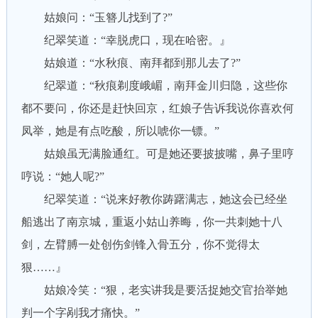
姑娘问：“玉簪儿找到了?”
纪翠笑道：“幸脱虎口，现在哈密。』
姑娘道：“水秋痕、南拜都到那儿去了?”
纪翠道：“秋痕剃度峨嵋，南拜金川归隐，这些你
都不要问，你还是赶快回京，红娘子告诉我说你喜欢何
凤举，她是有点吃酸，所以唬你一镖。”
姑娘虽无满脸通红。可是她还要披披嘴，鼻子里哼
哼说：“她人呢?”
纪翠笑道：“说来好教你踌躇满志，她这会已经坐
船逃出了南京城，重返小姑山养晦，你一共刺她十八
剑，左臂膊一处创伤剑锋入骨五分，你不觉得太
狠……』
姑娘冷笑：“狠，老实讲我是要活捉她交官抬举她
判一个字剐我才痛快。”