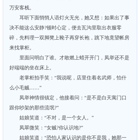
万安客栈。
耳听下面悄悄人语灯火无光，她又想：如果出了事
决不能这么安静?顿时心定，便去瓦沟里取出衣服零
碎，先料理一双脚凳上靴子再穿长袍，跳下地竟望帐房
来找掌柜。
里面问明白了谁。才敢燃上蜡开开门，凤举还不是
好端端的坐在床上。
老掌柜拍手笑：“我说呢，店里住着名武师，怕什
么小毛贼……”
凤举神情很镇定，他接着问：“是不是白天寓门口
跟你吵架的那些流氓?”
姑娘笑道：“不对，是一个女人。”
凤翠微笑：“女贼?你认识地?”
姑娘笑道：“恐怕人家认识的是你不是我，她那一