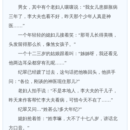
男女，其中有个老妇人嚷嚷说：“我女儿患膨胀病
三年了，李大夫也看不好，昨天那个少年人真是神
医……”
一个年轻轻的媳妇儿接着笑：“那哥儿长得美咦，
头发留得那么长，像煞女孩子。”
一个十二三岁的姑娘跟着叫：“姊姊呀，我还看见
他两边耳朵都穿有孔呢……”
纪翠已经踱了过去，这句话把他唤回头，他拱手
问：“各位，刚谈的神医现住那儿?”
老妇人拍手说：“不是本地人，李大夫的干儿子，
昨天来作客帮忙李大夫看病，可惜今天不在了……”
纪翠又问…“姓甚么?多大年纪?”
媳妇抢着答：“姓李嘛，大不了十七八岁，讲话北
方口音。”