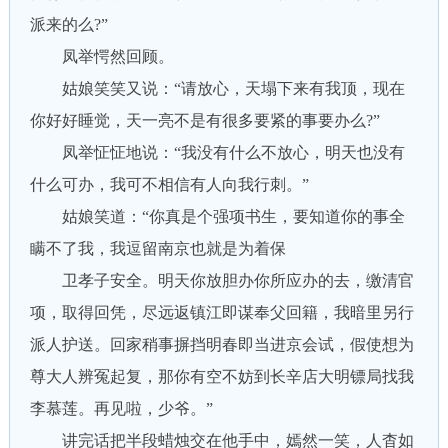
派来的么?”
凤举愕然回顾。
姑娘笑笑又说：“请放心，天塌下来有我顶，现在
你好好睡觉，天一亮不是有很多要紧的事要办么?”
凤举怔怔地说：“我没有什么不放心，明天也没有
什么可办，我可不相信有人向我行刺。”
姑娘笑道：“你真是个强项书生，要知道你的事全
瞒不了我，我逗留南京也就是为着保
卫孝子安全。明天你放胆办你所应办的去，缴清官
项，取得回凭，尽远返镇江即谋奉父回籍，我暗里另行
派人护送。回家稍事摒挡明春即当进京会试，假使想为
尊大人辨冤起复，那你有空不妨到长辛店大明镖局找我
李慕莲。再见啦，少爷。”
讲完话把半段蜡烛交在他手中，嫣然一笑，人杳如