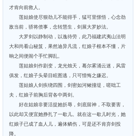
才肯向前救人。
莲姑娘使尽狠劲儿不能得手，猛可里憬悟，心念劲
敌当前，骄将偾事，念转慧生，剑展大罗妙法。
大罗剑以静制动，以逸待劳，此乃福建武夷山法明
大和尚看山秘笈，果然迪异凡流，红娘子根本不懂，片
晌之间便闹个手忙脚乱。
莲姑娘剑作剧变，龙光烛天，蓦尔雾涌云迷，风雷
俱发，红娘子头晕目眩图逃，只可惜悔之嫌迟。
莲姑娘人剑疾绕四围，剑密如河鳅撞堤，嗟咄工
夫，红娘子前胸后背各中两剑。
好在姑娘非要活捉她折辱，剑底留神，不取要害，
以此却又便宜她挣扎了一歇儿。就在这一歇儿时光，她
红娘子已成了血人儿，遍体鳞伤，可是还不肯弃剑投
降。