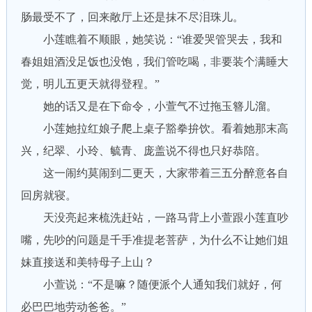
肠最受不了，回来敞厅上还是抹不尽泪珠儿。
小莲瞧着不顺眼，她笑说：“谁爱哭管哭去，我和
春姐姐酒没足饭也没饱，我们管吃喝，非要装个满睡大
觉，明儿五更天就得登程。”
她的话又是在下命令，小萱气不过拖玉簪儿溜。
小莲她拉红娘子爬上桌子豁拳拚饮。看着她那末高
兴，纪翠、小玲、毓青、庞盖说不得也只好恭陪。
这一闹约莫闹到二更天，大家带着三五分醉意各自
回房就寝。
天没亮起来梳洗赶站，一路马背上小萱跟小莲直吵
嘴，先吵的问题是千手准提老菩萨，为什么不让她们姐
妹直接送和美特母子上山？
小萱说：“不是嘛？随便派个人通知我们就好，何
必巴巴地劳动爸爸。”