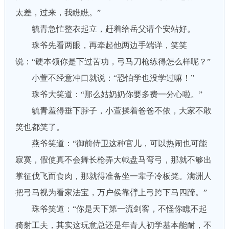
太差，过来，我瞧瞧。”
毓青急忙整衣起立，赶着给岳父请个安站好。
珠爷先看两眼，再牵起他两边手端详，笑笑
说：“硬本领你是下过苦功，弓马刀枪练得怎么样呢？”
小萱不经意冲口就说：“恐怕学也没学过嘛！”
珠爷大笑道：“那么姑奶奶你要多费一分心啦。”
毓青羞得垂下脖子，小萱揉着爸爸不依，大家不敢
笑也都笑了。
燕爷笑道：“御前侍卫这种官儿，可以热闹也可能
寂寞，假使真不会舞长枪弄大戟盘马弯弓，那就不够出
掌征伐飞而食肉，那就得准备坐一辈子冷板凳。满洲人
把弓马视为看家法宝，万户侯靠臂上弓跨下马四蹄。”
珠爷笑道：“你是天下第一流剑客，不怪你瞧不起
骑射工夫，其实这玩意总还是年青人初学基本能耐，不