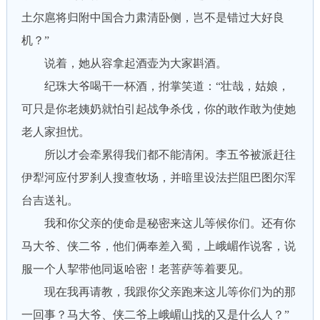
土尔扈将归附中国合力肃清卧侧，岂不是错过大好良
机？”
说着，她从容拿起酒壶为大家斟酒。
纪珠大爷喝干一杯酒，拊掌笑道：“壮哉，姑娘，
可只是你老姨奶就怕引起战争杀伐，你的敢作敢为使她
老人家担忧。
所以才会牵累得我们都不能清闲。李五爷被派赶往
伊犁河应付罗刹人搜查牧场，并暗里设法拦阻巴图尔浑
台吉送礼。
我和你父亲的使命是秘密来这儿等候你们。还有你
马大爷、侠二爷，他们俩奉差入蜀，上峨嵋作说客，说
服一个人挈带他同返哈密！老菩萨等着要见。
现在我再请教，我跟你父亲跑来这儿等你们为的那
一回事？马大爷、侠二爷上峨嵋山找的又是什么人？”