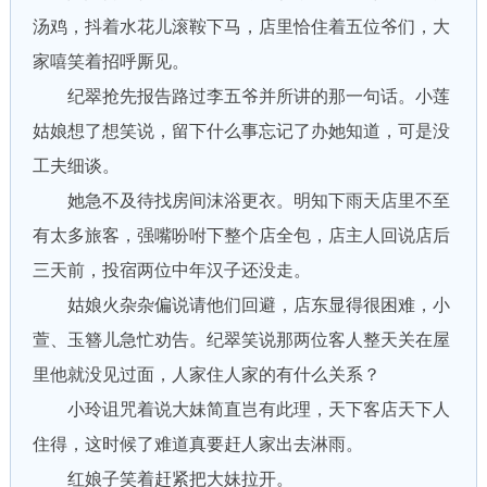
汤鸡，抖着水花儿滚鞍下马，店里恰住着五位爷们，大
家嘻笑着招呼厮见。
纪翠抢先报告路过李五爷并所讲的那一句话。小莲
姑娘想了想笑说，留下什么事忘记了办她知道，可是没
工夫细谈。
她急不及待找房间沫浴更衣。明知下雨天店里不至
有太多旅客，强嘴吩咐下整个店全包，店主人回说店后
三天前，投宿两位中年汉子还没走。
姑娘火杂杂偏说请他们回避，店东显得很困难，小
萱、玉簪儿急忙劝告。纪翠笑说那两位客人整天关在屋
里他就没见过面，人家住人家的有什么关系？
小玲诅咒着说大妹简直岂有此理，天下客店天下人
住得，这时候了难道真要赶人家出去淋雨。
红娘子笑着赶紧把大妹拉开。