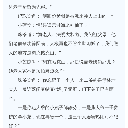
见老菩萨恳为先容。”
纪珠笑道：“我跟你爹就是被派来接人上山的。”
小莲笑：“那是请示过海老神仙了？”
珠爷道：“海老人、法明大和尚、我的祖父母，他
们老前辈功德圆满，大概再也不管尘世闲帐了，我们送
人的地方是阔克帖克山。”
小莲惊叫：“阔克帖克山，那是说吉老姨奶那儿？
她老人家不是顶怕麻烦么？”
珠爷笑道：“你忘记了一个人，来二爷的岳母林老
夫人，最近落阔克帖克找到了洞府，门下弟子已有两
个。
一是你燕大爷的小姨子邹静芬，一是燕大爷一手救
护的李小龙，现在再给一个，送三个人凑凑热闹可不很
好？”