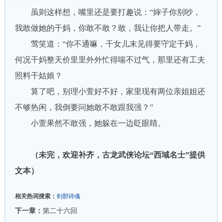
虽则这样想，嘴里还是要打趣说：“婶子你别吵，
我敢做她的干妈，你敢不敢？敢，我让你把人带走。”
莺笑道：“你不通嘛，干女儿末见得要守定干妈，
何况干妈整天价里里外外忙得喘不过气，那里还有工夫
照料干姑娘？
算了吧，别理小萱好不好，家里现有两位亲姐姐还
不够热闲，我倒要问她敢不敢跟我强？”
小萱果然不敢强，她躲在一边眨眼睛。
（未完，欢迎补齐，古龙武侠论坛“西域名士”提供
文本）
相关热词搜索：
剑胆诗魂
下一章：
第二十六回