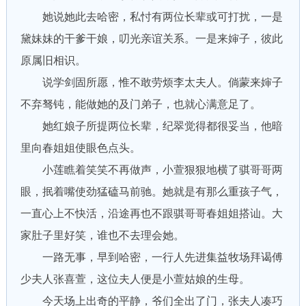
她说她此去哈密，私忖有两位长辈或可打扰，一是
黛妹妹的干爹干娘，叨光亲谊关系。一是来婶子，彼此
原属旧相识。
说学剑固所愿，惟不敢劳烦李太夫人。倘蒙来婶子
不弃驽钝，能做她的及门弟子，也就心满意足了。
她红娘子所提两位长辈，纪翠觉得都很妥当，他暗
里向春姐姐使眼色点头。
小莲瞧着笑笑不再做声，小萱狠狠地横了骐哥哥两
眼，抿着嘴使劲猛磕马前驰。她就是有那么重孩子气，
一直心上不快活，沿途再也不跟骐哥哥春姐姐搭讪。大
家肚子里好笑，谁也不去理会她。
一路无事，早到哈密，一行人先进集益牧场拜谒傅
少夫人张喜萱，这位夫人便是小萱姑娘的生母。
今天场上出奇的平静，爷们全出了门，张夫人凑巧