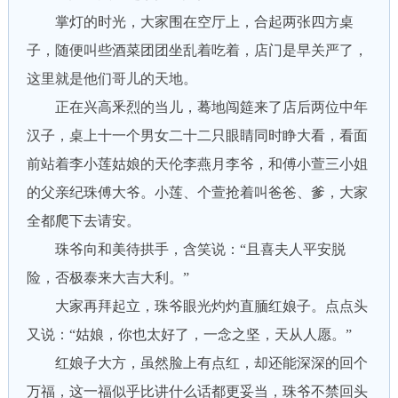
掌灯的时光，大家围在空厅上，合起两张四方桌
子，随便叫些酒菜团团坐乱着吃着，店门是早关严了，
这里就是他们哥儿的天地。
正在兴高釆烈的当儿，蓦地闯筵来了店后两位中年
汉子，桌上十一个男女二十二只眼睛同时睁大看，看面
前站着李小莲姑娘的天伦李燕月李爷，和傅小萱三小姐
的父亲纪珠傅大爷。小莲、个萱抢着叫爸爸、爹，大家
全都爬下去请安。
珠爷向和美待拱手，含笑说：“且喜夫人平安脱
险，否极泰来大吉大利。”
大家再拜起立，珠爷眼光灼灼直腼红娘子。点点头
又说：“姑娘，你也太好了，一念之坚，天从人愿。”
红娘子大方，虽然脸上有点红，却还能深深的回个
万福，这一福似乎比讲什么话都更妥当，珠爷不禁回头