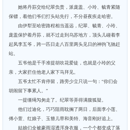
她将丹荪交给纪翠负责，派庞盖、小玲、毓青紧随
保镖，着他们爷们打头站先行，不分昼夜疾走哈密。
由伊犁至哈密路程相当遥远，纪翠、毓青、小玲、
庞盖保护着丹荪，就不过走到乌苏地方，顶头儿碰着李
起凤李五爷，跨一匹日走八百里两头见日的神驹飞驰赶
站。
五爷他是千手准提胡吹花爱徒，也就是小玲的父
亲，大家拦住他老人家下马拜见。
五爷太忙不肯停留，路旁少立只说一句：“你们会
胡闹留下事累人。”
一提缰绳匁匆走了。纪翠等弄得满腹狐疑。
他们过迪化，巧巧阻雨耽搁了两日，后面李小莲、
傅小萱、红娘子、玉簪儿带和美特、海音刚好追上。
姑娘们全被豪雨湿透浑身衣服，一个个都变成了落