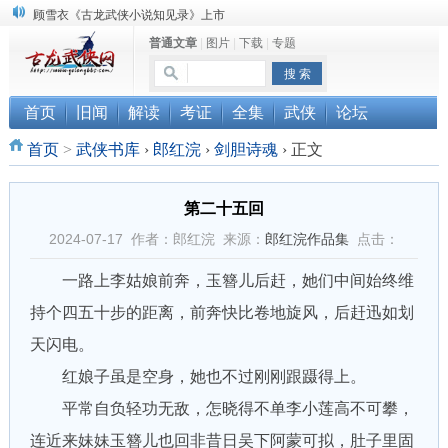
顾雪衣《古龙武侠小说知见录》上市
普通文章
|
图片
|
下载
|
专题
“武侠书库”查缺补漏活动圆满结束
《古龙小说原貌探究》修订版已上市
首页
旧闻
解读
考证
全集
武侠
论坛
首页
>
武侠书库
›
郎红浣
›
剑胆诗魂
›
正文
第二十五回
2024-07-17 作者：郎红浣 来源：
郎红浣作品集
点击：
一路上李姑娘前奔，玉簪儿后赶，她们中间始终维
持个四五十步的距离，前奔快比卷地旋风，后赶迅如划
天闪电。
红娘子虽是空身，她也不过刚刚跟蹑得上。
平常自负轻功无敌，怎晓得不单李小莲高不可攀，
连近来妹妹玉簪儿也回非昔日吴下阿蒙可拟，肚子里固