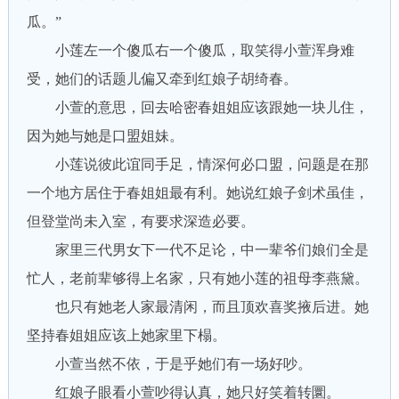
瓜。”
小莲左一个傻瓜右一个傻瓜，取笑得小萱浑身难
受，她们的话题儿偏又牵到红娘子胡绮春。
小萱的意思，回去哈密春姐姐应该跟她一块儿住，
因为她与她是口盟姐妹。
小莲说彼此谊同手足，情深何必口盟，问题是在那
一个地方居住于春姐姐最有利。她说红娘子剑术虽佳，
但登堂尚未入室，有要求深造必要。
家里三代男女下一代不足论，中一辈爷们娘们全是
忙人，老前辈够得上名家，只有她小莲的祖母李燕黛。
也只有她老人家最清闲，而且顶欢喜奖掖后进。她
坚持春姐姐应该上她家里下榻。
小萱当然不依，于是乎她们有一场好吵。
红娘子眼看小萱吵得认真，她只好笑着转圜。