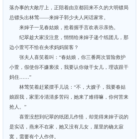
落办事的大敞厅上，正陪着由京都回来不久的大明镖局
总镖头出林莺——来婶子郭少夫人闲话家常。
来婶子一见春姑娘，抢着握手言欢表示亲热。
纪翠趁大家没注意，悄悄给来婶子递个纸团儿，那
边小萱可不恰在央求妈妈留客？
张夫人喜笑着叫：“春姑娘，你三番两次冒险救护
小萱，假使你不嫌亵渎，我要认你做干女儿，理该跟干
妈住……”
林莺笑着赶紧摆手儿说：“不，大嫂子，我要春姑
娘跟我，家里冷清清多苦闷，她来了难得嘛，你何苦来
抢人。”
喜萱没想到纪翠的纸团儿作怪，却觉得来婶子说的
是实话，燕来不在家，她又没有儿女，屋里的确太寂
寞，需要有个人作伴。