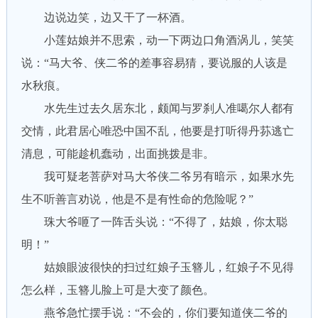
边说边笑，边又干了一杯酒。
小莲姑娘并不思索，动一下两边口角酒涡儿，笑笑
说：“马大爷、侠二爷的差事容易猜，要说服的人该是
水秋痕。
水先生过去久居东北，颇闻与罗刹人准噶尔人都有
交情，此君居心唯恐中国不乱，他要是打听得丹荪逃亡
清息，可能趁机蠢动，出面挑拨是非。
我可疑老菩萨对马大爷侠二爷另有暗示，如果水先
生不听善言劝说，他是不是有性命的危险呢？”
珠大爷咂了一阵舌头说：“不得了，姑娘，你太聪
明！”
姑娘眼波很快的扫过红娘子玉簪儿，红娘子不见得
怎么样，玉簪儿脸上可是大变了颜色。
燕爷急忙摆手说：“不会的，你们要知道侠二爷的