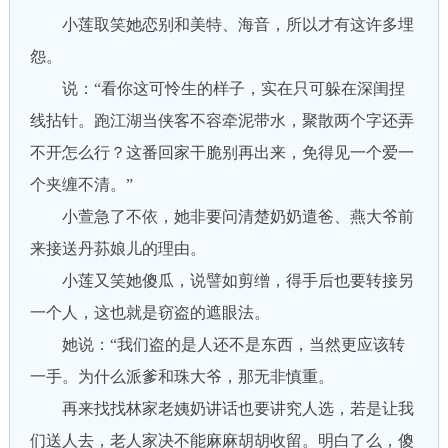
小莲取笑她恋别和美特、海音，所以才有这许多埋
怨。
说：“看你这可怜生的样子，实在只可躲在深闺捏
线拈针。跑江湖当侠客不容牵泥带水，聚散两个字还弄
不开怎么行？这番回家干脆别再出来，免得见一个爱一
个夹缠不清。”
小萱急了不依，她非要问清楚奶奶遣爸、燕大爷前
来接送丹荪娘儿的理由。
小莲又笑她傻瓜，说譬如剪缯，得手后也要转接另
一个人，这也就是窃盗的遮眼法。
她说：“我们盗的是人还不是东西，当然更应该转
一手。为什么派爹和珠大爷，那无非慎重。
再来找找林家老姨奶讲话也要讲究人选，若是让我
们送人去，老人家决不能麻麻胡胡收留。明白了么，傻