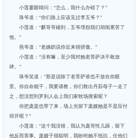
小莲霎眼睛问：“怎么，我什么办错了？”
珠爷道：“你们路上应该见过李五爷？”
小莲道：“麒哥哥碰到，五爷埋怨我们胡闹累苦了
他。”
燕爷道：“老姨奶说你近来很骄傲。”
小莲道：“没有嘛，至少我对她老菩萨决不敢放
肆。”
珠爷笑道：“那是说除了老菩萨谁也不放在你眼
里。你自命能干，我要请教，你们救出丹荪母子一走了
之，想没想到罗刹人会上我们家牧场搜索呢？
你把庞盖也带了来，场上光留下庞嫂她是不是应付
得开呢？”
小莲道：“这个我没错，我认为庞哥性儿躁，留下
他反而害事。庞嫂子很聪明，我吩咐她不抵抗，任他们