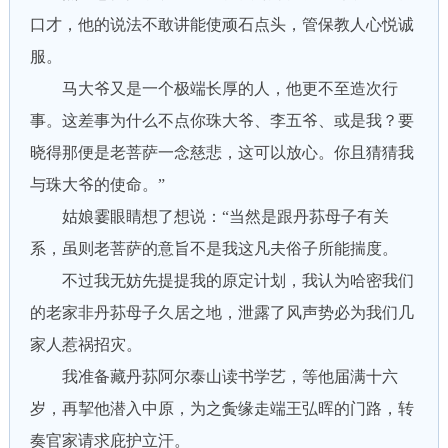
口才，他的说法不敢讲能使顽石点头，管保教人心悦诚
服。
马大爷又是一个极端长厚的人，他更不至造次行
事。这差事为什么不点你珠大爷、李五爷、或是我？要
晓得那便是老菩萨一念慈悲，这可以放心。你且猜猜我
与珠大爷的使命。”
姑娘霎眼睛想了想说：“当然是跟丹荪母子有关
系，虽则老菩萨的意旨不是我这凡夫俗子所能揣度。
不过我无妨先提提我的原定计划，我认为哈密我们
的老家非丹荪母子久居之地，泄露了风声势必为我们几
家人惹祸招灾。
我准备藏丹荪阿尔泰山读书学艺，等他届满十六
岁，再挈他潜入中原，为之夤缘走端王弘晖的门路，转
奏官家请求庇护立汗。