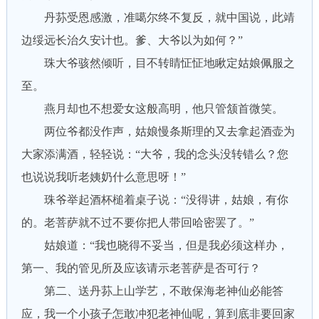
丹荪受恩感激，准噶尔终不复反，就中国说，此靖
边绥远长治久安计也。爹、大爷以为如何？”
珠大爷骇然倾听，目不转睛怔怔地瞅定姑娘佩服之
至。
燕月却也不想爱女这般高明，他只管颔首微笑。
两位爷都没作声，姑娘慢条斯理的又去拿起酒壶为
大家添满酒，轻轻说：“大爷，我的念头没转错么？您
也说说我听老姨奶什么意思呀！”
珠爷举起酒杯槌着桌子说：“没得讲，姑娘，有你
的。老菩萨就不过不要你把人带回哈密罢了。”
姑娘道：“我也晓得不妥当，但是我必须这样办，
第一、我的管见所及应该请示老菩萨是否可行？
第二、送丹荪上山学艺，不敢保海老神仙必能答
应，我一个小孩子怎敢冲犯老神仙呢，算到底非要回家