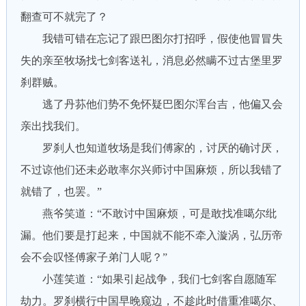
翻查可不就完了？
我错可错在忘记了跟巴图尔打招呼，假使他冒冒失
失的亲至牧场找七剑客送礼，消息必然瞒不过古堡里罗
刹群贼。
逃了丹荪他们势不免怀疑巴图尔浑台吉，他偏又会
亲出找我们。
罗刹人也知道牧场是我们傅家的，讨厌的确讨厌，
不过谅他们还未必敢率尔兴师讨中国麻烦，所以我错了
就错了，也罢。”
燕爷笑道：“不敢讨中国麻烦，可是敢找准噶尔纰
漏。他们要是打起来，中国就不能不牵入漩涡，弘历帝
会不会叹怪傅家子弟门人呢？”
小莲笑道：“如果引起战争，我们七剑客自愿随军
劫力。罗刹横行中国早晚窥边，不趁此时借重准噶尔、