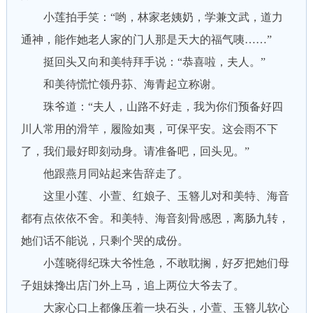
小莲拍手笑：“哟，林家老姨奶，学兼文武，道力
通神，能作她老人家的门人那是天大的福气咦……”
挺回头又向和美特拜手说：“恭喜啦，夫人。”
和美待慌忙领丹荪、海青起立称谢。
珠爷道：“夫人，山路不好走，我为你们预备好四
川人常用的滑竿，履险如夷，可保平安。这会雨不下
了，我们最好即刻动身。请准备吧，回头见。”
他跟燕月同站起来告辞走了。
这里小莲、小萱、红娘子、玉簪儿对和美特、海音
都有点依依不舍。和美特、海音刻骨感恩，离肠九转，
她们话不能说，只剩个哭的成份。
小莲晓得纪珠大爷性急，不敢耽搁，好歹把她们母
子姐妹搀出店门外上马，追上两位大爷去了。
大家心口上都像压着一块石头，小萱、玉簪儿软心