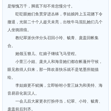
是惭愧万千，脚底下却不肯怠慢分寸。
眨眨眼她们鱼贯穿进丛林，李姑娘跨上玉花骢下令
撤退，光留二十个人趁天未亮，出牧牛马混乱她们几个
人坐骑蹄痕。
教纪翠派伙伴分头召回小玲、毓青、庞盖回帐集
合。
她领玉簪儿、红娘子继续飞马登程。
小萱三小姐、庞夫人和海音她们都在帐蓬外守候，
眼见救得人归来，那一阵欢喜快乐就不是笔墨所能描
绘。
李姑娘更不鱿搁，立即吩咐小萱三妹为和美特、海
音易容化装汉人。
一会儿后大家更衣打扮停当，纪翠、小玲、毓青、
庞盖前后到齐。