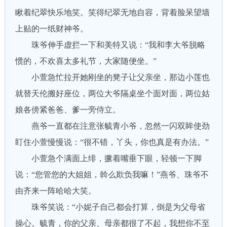
瞅着纪翠快乐地笑。笑得纪翠无地自容，背着脸呆望墙
上贴的一纸财神爷。
珠爷伸手虚拦一下和美特又说：“我和李大爷脱略
惯的，不欢喜太多礼节，大家随便坐。”
小萱急忙拉开她刚坐的凳子让父亲坐，那边小莲也
就替天伦搬好座位，两位大爷隔桌坐个面对面，两位姑
娘各傍紧爸爸、爹一旁侍立。
燕爷一直都在注意张毓青小爷，忽然一闪双眸使劲
盯住小萱慢慢说：“很不错，丫头，你也真是有办法。”
小萱急个满面上绯，撅着嘴垂下眼，轻顿一下脚
说：“您管您的大姐姐，斡么欺负我嘛！”燕爷、珠爷不
由齐来一阵哈哈大笑。
珠爷笑说：“小妮子自己都会打算，倒是为父母省
操心。毓青，你的父亲、母亲都很了不起，我想你不至