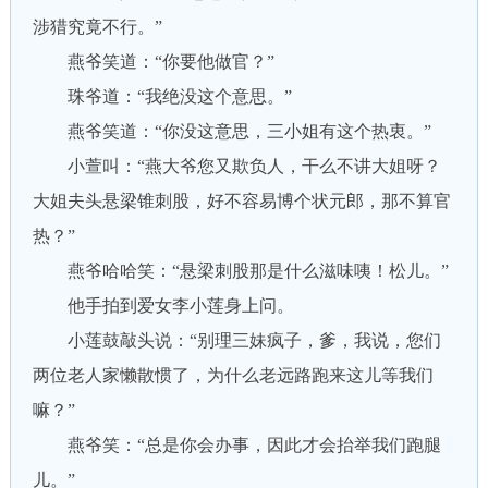
涉猎究竟不行。”
燕爷笑道：“你要他做官？”
珠爷道：“我绝没这个意思。”
燕爷笑道：“你没这意思，三小姐有这个热衷。”
小萱叫：“燕大爷您又欺负人，干么不讲大姐呀？
大姐夫头悬梁锥刺股，好不容易博个状元郎，那不算官
热？”
燕爷哈哈笑：“悬梁刺股那是什么滋味咦！松儿。”
他手拍到爱女李小莲身上问。
小莲鼓敲头说：“别理三妹疯子，爹，我说，您们
两位老人家懒散惯了，为什么老远路跑来这儿等我们
嘛？”
燕爷笑：“总是你会办事，因此才会抬举我们跑腿
儿。”