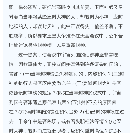
职，借公济私，硬把崇高爵位封其前妻。玉面神猴又反
对姜尚当年将某些应封大神的人，却被封为小神，应封
地祇的人，却误封天神，此中正误得失，偏差矛盾，不
胜枚举，所以要求玉皇大帝准予在天宫会议中，公平合
理地讨论另签封神榜，以及重新封神。
这一提案，使会议中宇宙列国的仙佛神圣非常吃
惊，因兹事体大，直接或间接牵涉到许多复杂的问题，
譬如：(一)当年封神榜是怎样签订的，内容如何？(二)封
神的执行人是否应由姜尚充任？(三)姜尚所封之神是否
依照该封神榜的规定？(四)在当年封神的仪式中，宇宙
列国有否派遣监察代表出席？(五)封神不公的原因何
在？(六)误封神祇的责任如何追究？(七)已封的神祇在过
去二千余年中是否称职，或有否失职枉法等情？(八)应
封大神，被抑而屈就低职者，应如何重封高位？(九)不