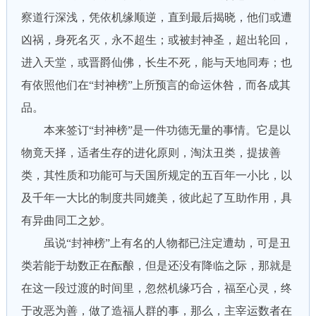
察道行深浅，凭依机缘顺逆，直到最后揭晓，他们或遭
凶祸，身死名灭，永不超生；或被封神圣，超出轮回，
进入天堂，或晋爵仙佛，长生不死，能与天地同寿；也
有依照他们在“封神榜”上所预言的命运休咎，而各成其
品。
本来签订“封神榜”是一件功德无量的事情。它是以
物竟天择，适者生存的进化原则，淘汰丑类，提拔善
类，其性质和功能可与天国所规定的五百年一小比，以
及千年一大比的制度共同媲美，彼此起了互助作用，具
有异曲同工之妙。
虽说“封神榜”上有名的人物都已注定遭劫，可是丑
类若能于劫数正在酝酿，但是还没有降临之际，那就是
在这一段过渡的时间里，忽然机缘巧合，福至心灵，终
于改恶为善，做了造福人群的事，那么，主宰运数者在