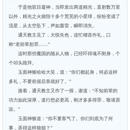
于是他双目凝神，当即发出两道精光，直射数万里
以外，精光之火烧毁十多个荒芜的小星球，纷纷变成了
流星，从太空坠下，声如轰雷，瞬即消失。
通天教主见了，大惊失色，连忙稽首作礼，口
称“老前辈恕罪……”
这时那些魔国的随从人物，已经吓得魂不附身，个
个叩头跪拜。
玉面神猴哈哈大笑，道：“你们都起身，何必这样
多礼，不要前倨后恭就好了。”
接着，通天教主又作了一揖，谢道：“不知前辈的
功力如此深厚，道行想必更高，刚才多多得罪，敬请原
谅。”
玉面神猴道：“你不要客气了。你们到底为了何
事，弄得这样狼狈？”