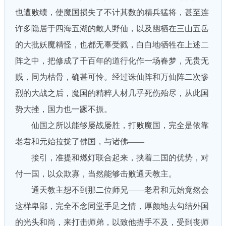
也遭败绩，使魔国损失了不计其数的精兵猛将，甚至连
许多隐居于四海五湖的散人野仙，以及幽栖在三山五岳
的大批妖魔精怪，也都无辜受戮，白白地牺牲在上述二
阵之中，把修成了千百年的道行化作一场春梦，无贵无
贱，同为枯骨，确甚可怜。经过诛仙阵和万仙阵二次惨
烈的大战之后，魔国的精粹人材几乎死伤殆尽，从此国
势大挫，国力也一蹶不振。
仙国之所以能够屡战屡胜，打败魔国，完全是依靠
老君和元始拉拢了佛国，与诸佛——
接引，准提和燃灯联合起来，挟着二国的优势，对
付一国，以众欺寡，当然能够击败通天教主。
通天教主想不到那二位师兄——老君和元始竟然会
这样卑鄙，完全不念同堂手足之情，厚颜地去勾结外国
的光头和尚，来打击师弟，以致他措手不及，受到丧师