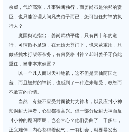
余威，气焰高涨，凡事独断独行，而姜尚虽是治邦的贤
臣，也只能管理人间凡夫俗子而已，怎可担任封神的执
行人？
魔国舆论指出：姜尚武功平庸，只有四十年的道
行，可谓微不足道，在元始天尊门下，也未蒙重用，只
做些挑水打柴等杂务，有何资格封神？却叫姜子牙负此
重任，岂非本末倒置？
以一个凡人而封天神地祇，这不但是天仙两国之
羞，而且被封的神祇，也感到了一种逆来顺受，敢怒而
不敢言的心情。
当然，有些不应受封而被封为神者，以及应封小神
却误封大神者，心里都很高兴。但一部分应封大神而反
封小神的魔国臣民，岂会甘心？他们委曲了二千多年，
正义难伸，内心都积着怨气，一有机会，就要暴发出