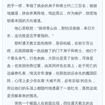
把手一挥，率领了残余的弟子和将士约二三百名，狼狈
地撤退，拼命奔离阵地，驾起黑云，作为掩护，惊慌地
朝着本国的方向遁逃。
他心里暗想：“留得青山在，那怕没柴烧，来日方
长，这仇恨是迟早要报的。”
那时通天教主面色憔悴，形容枯槁，在前引导云
程，后面跟随着一批战败了的门下弟子和将士。他们个
个垂头丧气，行色匆匆，大部分是受了创伤，浑身是
血；也有因伤势过重，由其同伴负在肩上，处于死亡的
边缘挣扎着，情况非常凄惨，但那批劫后余生的魔国臣
民，心理上多少存在着‘大难不死，必有后福’的念头，
所以他们的头顶上都隐约地透露了一道红光，显然这就
是否极泰来的预兆。
突然一个猴面人在前面出现，挡住通天教主的去