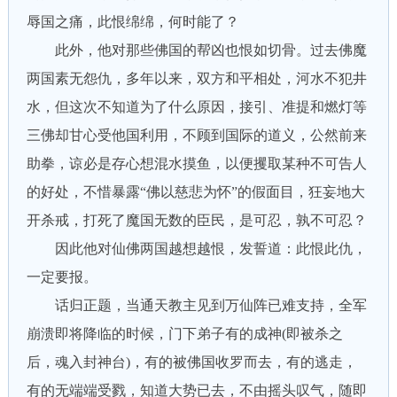
辱国之痛，此恨绵绵，何时能了？
此外，他对那些佛国的帮凶也恨如切骨。过去佛魔
两国素无怨仇，多年以来，双方和平相处，河水不犯井
水，但这次不知道为了什么原因，接引、准提和燃灯等
三佛却甘心受他国利用，不顾到国际的道义，公然前来
助拳，谅必是存心想混水摸鱼，以便攫取某种不可告人
的好处，不惜暴露“佛以慈悲为怀”的假面目，狂妄地大
开杀戒，打死了魔国无数的臣民，是可忍，孰不可忍？
因此他对仙佛两国越想越恨，发誓道：此恨此仇，
一定要报。
话归正题，当通天教主见到万仙阵已难支持，全军
崩溃即将降临的时候，门下弟子有的成神(即被杀之
后，魂入封神台)，有的被佛国收罗而去，有的逃走，
有的无端端受戮，知道大势已去，不由摇头叹气，随即