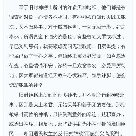
至于旧封神榜上所封的许多天神地祇，他们都是被
调查的对象，心情各不相同。有些神祇自知过去既未犯
法，又不做坏事，对于魔国检查，一切无动于衷，处之
泰然，所谓真金下怕火烧是也，有些曾犯大罪或小过，
早已受到惩罚，就要顾虑魔国无理取闹，旧案重提；有
些虽已做了亏心之事，但始终未被外界发觉，如今忽遭
侦查，心里惴惴不安，深恐一旦东窗事发，必受严厉惩
罚，因大家都知道通天教主心境狭窄。辣手辣脚，怎会
饶恕犯罪的神？
旧封神榜上所封的许多神祇，并不耽心错封神职的
事，因那是太上老君、元始天尊和姜子牙的责任。那批
被错封高位的神祇，只怕受到意外的牵连，贬职查办，
或逐出神界。相反地，那些被误封为小神小批的魔国臣
民——却因通天教主的反‘旧封神榜’而感到兴高采烈，