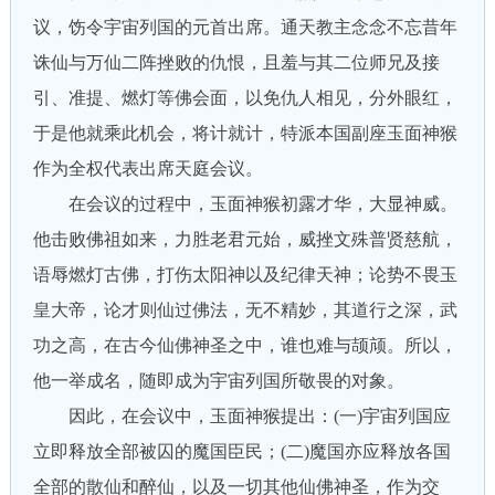
议，饬令宇宙列国的元首出席。通天教主念念不忘昔年
诛仙与万仙二阵挫败的仇恨，且羞与其二位师兄及接
引、准提、燃灯等佛会面，以免仇人相见，分外眼红，
于是他就乘此机会，将计就计，特派本国副座玉面神猴
作为全权代表出席天庭会议。
在会议的过程中，玉面神猴初露才华，大显神威。
他击败佛祖如来，力胜老君元始，威挫文殊普贤慈航，
语辱燃灯古佛，打伤太阳神以及纪律天神；论势不畏玉
皇大帝，论才则仙过佛法，无不精妙，其道行之深，武
功之高，在古今仙佛神圣之中，谁也难与颉颃。所以，
他一举成名，随即成为宇宙列国所敬畏的对象。
因此，在会议中，玉面神猴提出：(一)宇宙列国应
立即释放全部被囚的魔国臣民；(二)魔国亦应释放各国
全部的散仙和醉仙，以及一切其他仙佛神圣，作为交