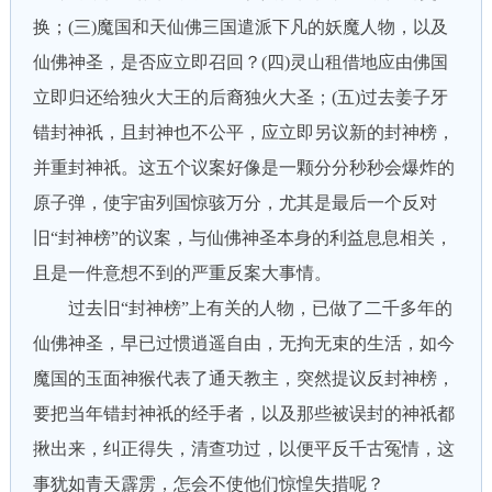
换；(三)魔国和天仙佛三国遣派下凡的妖魔人物，以及
仙佛神圣，是否应立即召回？(四)灵山租借地应由佛国
立即归还给独火大王的后裔独火大圣；(五)过去姜子牙
错封神祇，且封神也不公平，应立即另议新的封神榜，
并重封神祇。这五个议案好像是一颗分分秒秒会爆炸的
原子弹，使宇宙列国惊骇万分，尤其是最后一个反对
旧“封神榜”的议案，与仙佛神圣本身的利益息息相关，
且是一件意想不到的严重反案大事情。
过去旧“封神榜”上有关的人物，已做了二千多年的
仙佛神圣，早已过惯逍遥自由，无拘无束的生活，如今
魔国的玉面神猴代表了通天教主，突然提议反封神榜，
要把当年错封神祇的经手者，以及那些被误封的神祇都
揪出来，纠正得失，清查功过，以便平反千古冤情，这
事犹如青天霹雳，怎会不使他们惊惶失措呢？