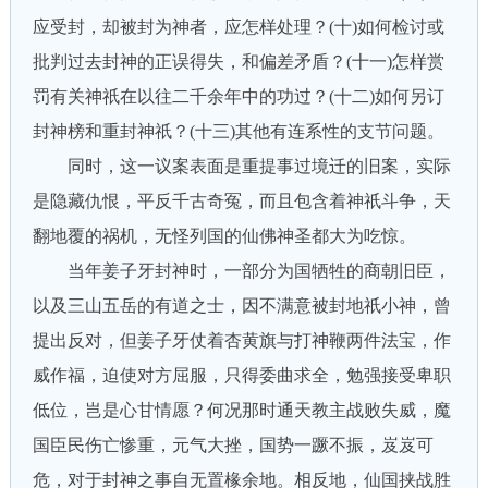
应受封，却被封为神者，应怎样处理？(十)如何检讨或
批判过去封神的正误得失，和偏差矛盾？(十一)怎样赏
罚有关神祇在以往二千余年中的功过？(十二)如何另订
封神榜和重封神祇？(十三)其他有连系性的支节问题。
同时，这一议案表面是重提事过境迁的旧案，实际
是隐藏仇恨，平反千古奇冤，而且包含着神祇斗争，天
翻地覆的祸机，无怪列国的仙佛神圣都大为吃惊。
当年姜子牙封神时，一部分为国牺牲的商朝旧臣，
以及三山五岳的有道之士，因不满意被封地祇小神，曾
提出反对，但姜子牙仗着杏黄旗与打神鞭两件法宝，作
威作福，迫使对方屈服，只得委曲求全，勉强接受卑职
低位，岂是心甘情愿？何况那时通天教主战败失威，魔
国臣民伤亡惨重，元气大挫，国势一蹶不振，岌岌可
危，对于封神之事自无置椽余地。相反地，仙国挟战胜