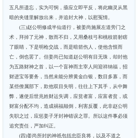
五凡所遗忘，实为可悯，亟应立即平反，将此幽灵从黑
暗的夹缝里解放出来，并追封大神，以慰冤情。
(三)赵公明修成半仙道行，被姜尚施展左道旁门之
术，拜掉了元神，散而不归，又用桑枝弓和桃枝箭射瞎
了眼睛，下是明枪交战，而是暗箭伤人，使他含恨而
亡，倒也罢了。但姜尚已知道赵公明有目无珠，却封他
为五路财神之首，以一个盲神而主宰人间迎祥纳福，招
财进宝等要务，当然未能分辨黄金白银，数目多寡，而
某些僚属部下，欺他双目失明，往往上下其手，从中舞
弊，遂使后世兆姓财运失调，应贫者富，应富者贫，或
财富分配不均，造成祸福颠倒，利害反覆，此非赵公明
失职之过，应惩姜子牙封神错误之罪。所以这件事必须
追究责任，严加纠正。
(四)姜尚所封的神祇包括忠臣良将，以及不道之