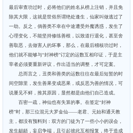
最后审查功过时，必将他们的姓名从榜上注销，并且免
除其大限，这就是世俗所谓绝处逢生，仙家叫做逃过了
一劫。反之，倘善类不幸在中途遭受外魔诱惑，发生了
心理变化，不能坚持修练善根，以致道行退化，甚至舍
善取恶，去做害人的坏事，那么，在最后稽核功过时，
他们就不能够与“封神榜”订定的运数互相印证，于是主
宰者必须要重新评议，作出适当的调整，才可定案。
总而言之，丑类和善类的运数往往在最后短暂的时
间空隙里，发生善果变成恶果，或反恶为善的情况，可
说屡见不鲜，推其原因，显然都是由他们自己造成。
百密一疏，神仙也有失算的事。在签定“封神
榜”时，那三位混元大罗金仙——老君、元始和通天教
主，都没有预料到：双方的门徒为了一些小小的误会，
发生龃龉，妄启争端，且引起彼此互相报复，终于造成