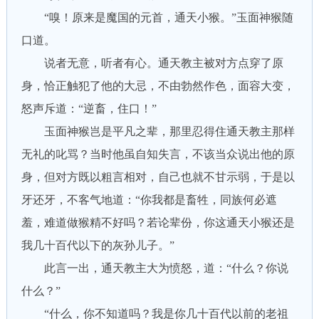
“嗅！原来是魔国的元首，通天小猴。”玉面神猴随
口道。
说者无意，听者有心。通天教主被对方点穿了原
身，恰正触犯了他的大忌，不由勃然作色，面容大变，
怒声斥道：“逆畜，住口！”
玉面神猴岂是平凡之辈，那里忍得住通天教主那样
无礼的叱骂？当时他虽自知失言，不该当众说出他的原
身，但对方既以粗言相对，自己也就不甘示弱，于是以
牙还牙，不客气地道：“你我都是畜牲，同族何必遮
羞，难道做猴精不好吗？若论辈份，你这通天小猴还是
我几十百代以下的灰孙儿子。”
此言一出，通天教主大为愤怒，道：“什么？你说
什么？”
“什么，你不知道吗？我是你几十百代以前的老祖