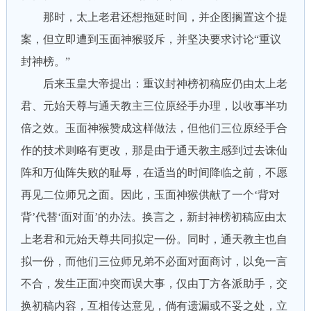
那时，太上老君还想拖延时间，并企图搁置这个提
案，但立即遭到玉面神猴驳斥，并坚决要求讨论“重议
封神榜。”
后来玉皇大帝提出：重议封神榜初稿应仍由太上老
君、元始天尊与通天教主三位原经手办理，以收事半功
倍之效。玉面神猴赞成这样做法，但他们三位原经手合
作的技术则略有更改，那是由于通天教主感到过去诛仙
阵和万仙阵失败的耻辱，在适当的时间降临之前，不愿
再见二位师兄之面。因此，玉面神猴供献了一个‘背对
背’代替‘面对面’的办法。换言之，新封神榜初稿应由太
上老君和元始天尊共同拟定一份。同时，通天教主也自
拟一份，而他们三位师兄弟不必面对面商讨，以免一言
不合，发生正面冲突而误大事，仅由丁方各派助手，交
换初稿内容，互相传达意见，倘有遗漏或不妥之处，立