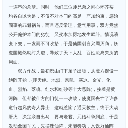
一连串的杀孽。同时，他们三位师兄弟之间心怀芥蒂，
均各自以为是，不仅不对本门的高足，严加约束，惩治
闹事的罪魁祸首，而且违反常理，意气用事，双方竟然
公开偏护本门的劣徒，又变本加厉地发生武斗。情况演
变下去，一发而不可收拾，于是仙国创言兴周灭商，妖
魔国毅然助纣为虐，导致了天下大乱，百姓流离失所的
局面。
双方作战，最初都由门下弟子出场，从魔方摆设十
绝阵开始，(即天绝、地烈、风吼、寒冰、金光、化
血、烈焰、落魂、红水和红砂等十大恶阵)，接着是黄
河阵，但都被仙方的门徒一一攻破，使魔国丧亡了许多
道行超凡的奇人异士，这就惹恼了通天教主，终于大动
肝火，决定亲自出马，要与老君、元始斗争到底，于是
发动全国军民，先摆诛仙阵，未能奏功，又设万仙阵，