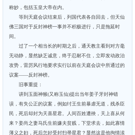
称妙，包括玉皇大帝在内。
等到天庭会议结束后，列国代表各自回去，但天仙
佛三国对于反封神榜一事并不积极进行，只是拖延时
间。
过了一个相当长的时期之后，通天教主看到对方毫
无动静，显然缺乏诚意，终于忍耐不住，立即发动政治
攻势，雷厉风行地要求实行以前在天庭会议中所通过的
议案——反封神榜。
旧事重提：
讲到玉面神猴(又称玉仙)提出当年姜子牙封神错
误，有失公正的议案，例如纣王生前暴虐无道，残杀臣
民，死后却封为天喜星君。人间百姓遭殃，天上喜从何
来？姜尚之妻马氏生前嫌夫贫贱，下堂求去，如此寡情
薄义之妇，死后怎好受封扫帚星君？显然这是他徇情渎