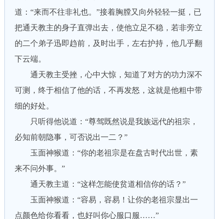
道：“来而不往非礼也。”接着胸膛又向外轻轻一挺，已
把通天教主的身子直弹出去，使他立足不稳，若非旁立
的二个弟子迅即趋前，及时出手，左右护持，他几乎翻
下云端。
通天教主受挫，心中大惊，知道了对方的功力深不
可测，终于相信了他的话，不再发怒，这就是他粗中带
细的好处。
只听得他说道：“尊驾既然说是我族远代的祖宗，
必知前朝隐事，可否说出一二？”
玉面神猴道：“你的老祖宗是在盘古时代出世，素
来不问外事。”
通天教主道：“这样怎能使贫道相信你的话？”
玉面神猴道：“容易，容易！让你的老祖宗显出一
点颜色给你看看，也好叫你心服口服……”