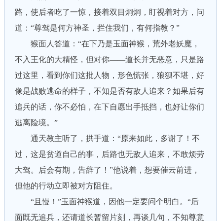
路，使后者吃了一惊，接着双目炯炯，盯视着对方，问
道：“尊驾是何方神圣，拦住我们，有何指教？”
猴面人答道：“在下乃是玉面神猴，荒外老妖魔，
不入王化的大精怪，但对你——道长并无恶意，只是路
过这里，看到你们这批人物，形色慌张，狼狈不堪，好
像是战败逃命的样子，不知是否有敌人追来？如果后有
追兵的话，你不必怕，在下自愿出手抵挡，也好让你们
逃离险境。”
通天教主听了，拱手道：“原来如此，多谢了！不
过，这是贫道自己的事，后路也无敌人追来，不敢烦劳
大驾。后会有期，告辞了！”他说着，想要催云前进，
但他的行动立即被对方阻住。
“且慢！”玉面神猴道，因他一定要问个明白。“后
面既无追兵，还请道长暂留片刻，再谈几句，不知尊意