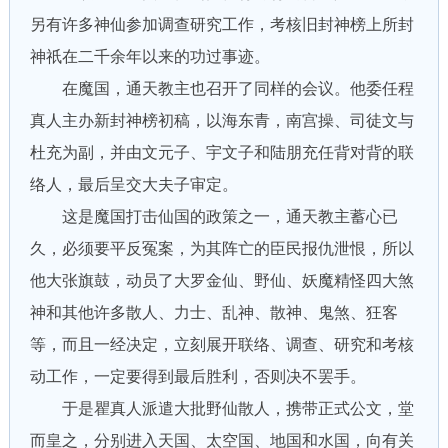
另有许多神仙参加调查研究工作，考核旧封神榜上所封
神祇在二千余年以来的功过事迹。
在魔国，通天教主也召开了同样的会议。他委任程
真人主办新封神榜初稿，以海东青，南宫操、司徒文与
杜充为副，并由文元子、宇文子和陆朋充任背对背的联
络人，最后呈交大夫子审定。
这是魔国打击仙国的政策之一，通天教主蓄心已
久，必须要平反冤案，为其阵亡的臣民报仇泄恨，所以
他大张旗鼓，动员了大罗金仙、野仙、妖魔精怪四大煞
神和其他许多散人、力士、乱神、散神、鬼煞、狂客
等，而且一经决定，立刻展开联络、调查、研究和考核
动工作，一定要得到最后胜利，否则决不罢手。
于是瞿真人派遣大批野仙散人，携带正式公文，堂
而皇之，分别进入天国、太空国、地国和水国，向有关