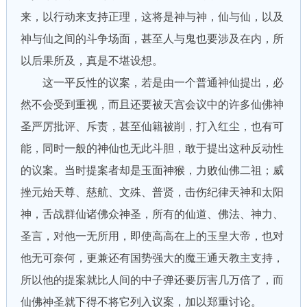
来，以行动来支持正理，这将是神与神，仙与仙，以及
神与仙之间的斗争场面，甚至人与鬼也要涉及在内，所
以后果所及，真是不堪设想。
这一平反性的议案，若是由一个普通神仙提出，必
然不会受到重视，而且还要被天宫会议中的许多仙佛神
圣严厉批评、斥责，甚至仙籍被削，打入红尘，也有可
能，同时一般的神仙也无此斗胆，敢于提出这种反动性
的议案。当时提案者却是玉面神猴，力败仙佛二祖；威
挫元始天尊、慈航、文殊、普贤，击伤纪律天神和太阳
神，舌战群仙诸佛众神圣，所有的仙道、佛法、神力、
圣言，对他一无所用，即使高高在上的玉皇大帝，也对
他无可奈何，更兼还有国势强大的魔王通天教主支持，
所以他的提案就比人间的中子弹还要厉害几万倍了，而
仙佛神圣就下得不将它列入议案，加以郑重讨论。