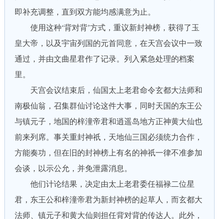
即补充调整，直到双方能均感满意为止。
使用这种‘背对背’方式，重议新封神榜，获得了玉
皇大帝，以及宇宙列国的元首同意，在天宫会议中一致
通过，并由文曲星君作了记录。列入紧急处理的档案
里。
天宫会议结束后，仙国太上老君命令玄都大法师和
南极仙翁，召集群仙讨论这件大事，同时天国的东王公
与镇元子，地国的梓潼帝君和逍遥岛地方正神黄大仙也
前来列席。事关重封神祇，天地仙三国必须统力合作，
方能奏功，但在旧的封神榜上有名的神祇一律不准参加
会谈，以示公允，并免泄露消息。
他们计论结果，决定由太上老君委任福禄二位星
君，东王公和梓潼帝君为新封神榜的起草人，而玄都大
法师、镇元子和黄大仙则担任背对背的传达人。此外，