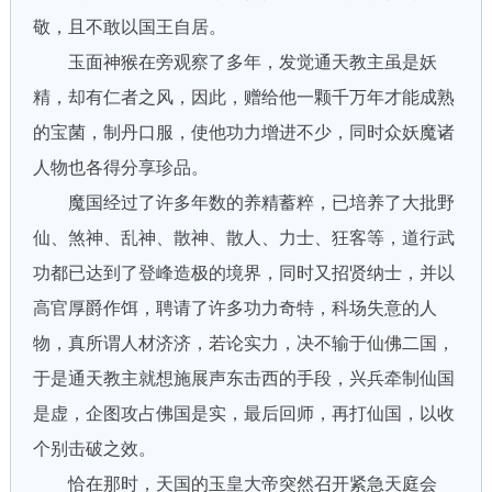
敬，且不敢以国王自居。
玉面神猴在旁观察了多年，发觉通天教主虽是妖
精，却有仁者之风，因此，赠给他一颗千万年才能成熟
的宝菌，制丹口服，使他功力增进不少，同时众妖魔诸
人物也各得分享珍品。
魔国经过了许多年数的养精蓄粹，已培养了大批野
仙、煞神、乱神、散神、散人、力士、狂客等，道行武
功都已达到了登峰造极的境界，同时又招贤纳士，并以
高官厚爵作饵，聘请了许多功力奇特，科场失意的人
物，真所谓人材济济，若论实力，决不输于仙佛二国，
于是通天教主就想施展声东击西的手段，兴兵牵制仙国
是虚，企图攻占佛国是实，最后回师，再打仙国，以收
个别击破之效。
恰在那时，天国的玉皇大帝突然召开紧急天庭会