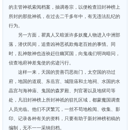
的主管神祇索阅档案，抽调卷宗，以便检查旧封神榜上
所封的那批神祇，在过去二千多年中，有无违法乱纪的
行为。
另一方面，瞿真人又暗派许多妖魔人物进入中洲部
落，潜伏民间，追查凶神恶祇欺侮老百姓的事情。同
时，乱神散神也连袂赶往幽冥国，向鬼魂们明询暗问，
侦查地府神差鬼使的劣迹污行。
这样一来，天国的赏善罚恶衙门，太空国的功过
府，地国的道观、东岳宫、城隍庙和土地祠、水国的水
晶宫与海神庙、鬼国的森罗殿、判官署以及地狱司等
处，凡旧封神榜上所封神祇的驻扎区域，都蒙魔国调查
人员光临。他们不厌繁冗，一丝不苟地检阅、收集、影
印、记录各种有关的资料，只要有助于新封神榜初稿的
编制，无不一一采纳归档。