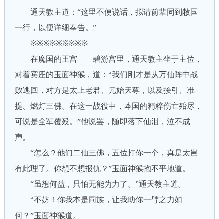
通天教主道：“这里不便说话，拟请前辈同到敝国
一行，以便详细奉告。”
※※※※※※※※※
在魔国的王宫——碧游宫里，通天教主坐于主位，
对着宾座的玉面神猴，道：“我们刚才是从万仙阵中战
败逃回，对方是太上老君、元始天尊，以及接引、准
提、燃灯三佛。在这一战役中，本国的精粹伤亡殆尽，
可说是全军覆殁。”他说罢，随即落下仙泪，泣不成
声。
“怎么？他们二仙三佛，五位打你一个，真是太岂
有此理了。你想不想报仇？”玉面神猴抱不平地道。
“虽想何益，只怕无能为力了。”通天教主道。
“不妨！你我本是同族，让我助你一臂之力如
何？”玉面神猴道。