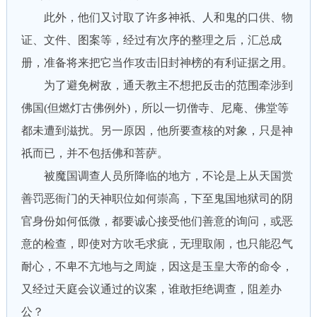
此外，他们又讨取了许多神祇、人和鬼的口供、物
证、文件、图案等，经过有次序的整理之后，汇总成
册，准备将来把它当作攻击旧封神榜的有利证据之用。
为了避免树敌，通天教主不想把反击的范围牵涉到
佛国(但燃灯古佛例外)，所以一切僧寺、尼庵、佛堂等
都未遭到滋扰。另一原因，他所要查核的对象，只是神
祇而已，并不包括佛和菩萨。
被魔国调查人员所降临的地方，不论是上从天国赏
善罚恶衙门的天神职位如何崇高，下至鬼国地狱司的阴
官身份如何低微，都要诚心接受他们善意的询问，或恶
意的检查，即使对方吹毛求疵，无理取闹，也只能忍气
耐心，不卑不亢地与之周旋，因这是玉皇大帝的命令，
又经过天庭会议通过的议案，谁敢拒绝调查，阻差办
公？