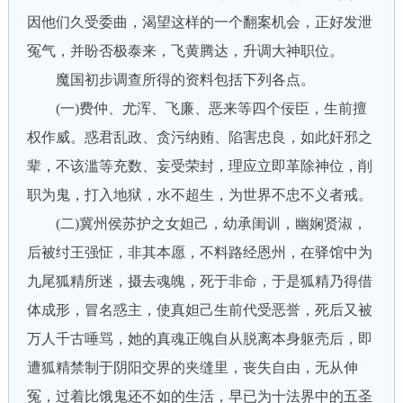
因他们久受委曲，渴望这样的一个翻案机会，正好发泄
冤气，并盼否极泰来，飞黄腾达，升调大神职位。
魔国初步调查所得的资料包括下列各点。
(一)费仲、尤浑、飞廉、恶来等四个佞臣，生前擅
权作威。惑君乱政、贪污纳贿、陷害忠良，如此奸邪之
辈，不该滥等充数、妄受荣封，理应立即革除神位，削
职为鬼，打入地狱，水不超生，为世界不忠不义者戒。
(二)冀州侯苏护之女妲己，幼承闺训，幽娴贤淑，
后被纣王强怔，非其本愿，不料路经恩州，在驿馆中为
九尾狐精所迷，摄去魂魄，死于非命，于是狐精乃得借
体成形，冒名惑主，使真妲己生前代受恶誉，死后又被
万人千古唾骂，她的真魂正魄自从脱离本身躯壳后，即
遭狐精禁制于阴阳交界的夹缝里，丧失自由，无从伸
冤，过着比饿鬼还不如的生活，早已为十法界中的五圣