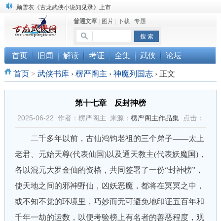
顾雪衣《古龙武侠小说知见录》上市
普通文章
|
图片
|
下载
|
专题
“武侠书库”查缺补漏活动圆满结束
《古龙小说原貌探究》修订版已上市
首页
旧闻
解读
考证
全集
武侠
论坛
首页
>
武侠书库
›
楞严阁主
›
神魔列国志
›
正文
第十七章 反封抻榜
2025-06-22 作者：楞严阁主 来源：
楞严阁主作品集
点击：
二千多年以前，古仙鸿钧老祖的三个弟子——太上
老君、元始天尊(代表仙国)以及通天教主(代表妖魔国)，
各以混元大罗金仙的资格，共同签署了一份“封神榜”，
使天地之间的邪神野仙，凶妖恶魔，都将在冥冥之中，
或不知不觉的环境里，巧妙而无可避免地印证五百年和
千年一劫的运数，以便考验榜上有名者的善恶程度，观