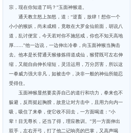
宗，现在你知道了吗？”玉面神猴道。
通天教主怒上加怒，道：“逆畜，放肆！想你一个
小小的猴妖，尚未成精，竟敢在大罗金仙前面，胡说八
道，乱讨便宜，今天若对你不施惩戒，你也不知天高地
厚……”他一边说，一边伸出冷拳，向玉面神猴当胸击
去。他本是长臂通天猴修炼得道成仙，猴臂既可左右伸
缩，又能自由伸长缩短，灵活运用，万分厉害，所以这
一拳威力强大非凡，如被击中，决非一般的神仙所能忍
受得住。
玉面神猴显然要卖弄自己的道行和功力，拳来也不
躲避，反而挺起胸膛，故意让对方击中，且用力向内一
吸，吸住了来拳，使它收不回去，一方面喝道：“小
辈！目无尊长，还当了得，理应教训。”另一方面伸出
双手，左右开弓，打了他二记响亮的巴掌，又高声喝