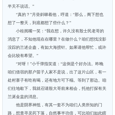
半天不说话。”
“真的？”月癸斜睇着他，哼道：“那么，阁下想也
想了一整天，到底都想了些什么？”
小桂抿嘴一笑：“我在想，许久没有殷士民老哥的
消息了，不知他现在在哪里？在做什么？咱们想找没影
没踪的兰述企盎，有如大海捞针。如果请他帮忙，或许
会比较有希望。”
“对呀！”小千弹指笑道：“这倒是个好办法。昨晚
咱们借宿的那户苗子人家不是说，出了这片山区，有一
处村寨子有吃有喝，还有地方可下榻。等到了那边。咱
们往地歇下，我就召请殷大哥前来相会，托他打探有关
兰涎金盅的消息。
他是阴界神抵，有其一套不为咱们人类所知的门
路，想查寻灵药下落，自然事半功倍，可比咱们如此瞎