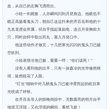
血，从自己的左胸飞洒而出。
小桂一剑毙敌，人亦瞬间闪到月癸身边。他瞧也不
瞧正高扬着鬼头刀，朝自己这边扑来的齐百岳和他的十
九名龙虎会所属，径自手指起落如电，连点月癸胸前大
穴，同时自怀中取出药丸，塞入月癸口中。
他这些动作才做完，十几把寒光闪闪的鬼头刀已破
空砍到。
小桂表情冷煞已极，重重一哼：“你们该死！”
没有人看到他的出手，只有一抹森冷的光华修然映
现，陡然眩花了人眼。
“叮当”细响中对几柄鬼头刀已被冲霄而起的眩目寒
光绞成了碎铁。
在齐百岳等人的惊晚倒掠中，无数圆亮的明月自平
地突兀浮现，又在浮现的瞬间，蓦然飞射！