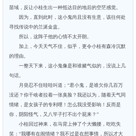
苗域，反让小桂生出一种抵达目的地后的空茫感觉。
因为，直到此时，这小鬼尚且没有生意，该往何处
寻找传说中的兰涎金盅。
所以，这阵子他的心情不太开朗。
加上，今天天气不佳，似乎，更令小桂有森冷沉默
的理由。
一整天下来，这小鬼像是和谁赌气似的，没说上几
句话。
月癸忍不住哇哇叫道；“君小鬼，是谁欠你几百万
没还？你干啥者拉着一张臭脸？我还以为，随着天气同
情绪，是女孩子的专利哩！怎么我没受影响！反而是
你，阴阳怪气，又八竿子打不出个屁来？”
小桂回过神来，在马背上伸了个大懒腰，吃吃失
笑：“我哪有在闹情绪？我不过是在想事情，所以才大