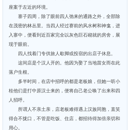
座案于左近的环境。
寨子四周，除了眼前四人弛来的通路之外，全部除
在茂密的林丛里。当四人经过赛前的风水树和神龛，进
入寨中，便看到近百家完全以灰色巨石砌就的房舍，展
现于眼前。
四人找着门专供旅人歇脚或投宿的出店子休息。
这间店是个汉人开的。他因为娶了当地苗女而在此
落户生根。
多半时间，在店中招呼的都是老板娘，但她一听小
桂他们是打中原汉士来的，便将自己老公唤了出来和四
人招呼。
所谓人不亲土亲，店老板难得遇上汉族同胞，直笑
得合不拢口，不管是吃饭、住店，都招待得加倍亲切和
用心。