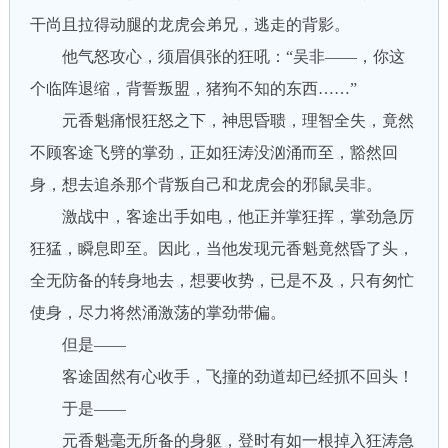
干尚且拉得动腿的龙虎会弟兄，逃走的背影。
他气怒攻心，须眉俱张的狂吼：“吴非——，你这
个临阵退缩，背誓叛盟，猪狗不知的东西……”
元香魁痛恨狂怒之下，神思昏聩，理智全失，竟然
不顾客途飞劈的掌劲，正如狂涛没汹涌而至，豁然回
身，想去追杀那个背叛自己和龙虎会的邪鼠吴非。
激战中，客途出手如电，他正并掌狂挥，掌劲急厉
狂猛，瞬息即至。因此，当他发现元香魁竟然昏了头，
全无防备的转身地去，想要收势，已是不及，只有匆忙
使身，尽力将然涌激荡的掌劲带偏。
但是——
客途固然有心收手，飞撞的劲道却已经抓不回头！
于是——
元香魁毫无所备的身躯，登时有如一根掉入狂涛急