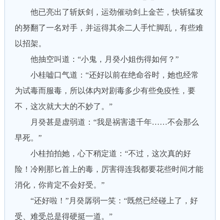
他已亮出了斩妖剑，运劲催动剑上金芒，快斩猛攻
的努翻了一名对手，并运得其余二人手忙脚乱，有些难
以招架。
他抽空叫道：“小鬼，月癸小姐伤得如何？”
小桂嘘口气道：“还好以前在绝命谷时，她也经常
为试毒而服毒，所以体内对剧毒多少有些免疫性，要
不，这次就大大的不妙了。”
月癸甚是虚弱道：“我是祸害遗千年……不会那么
早死。”
小桂拍拍她，心下稍定道：“不过，这次真的好
险！冷刚那匕首上的毒，厉害得连我都要花些时间才能
消化，你肯定不会好受。”
“还好啦！”月癸孱弱一笑：“既然已经碰上了，好
受、难受总是得硬挺一道。”