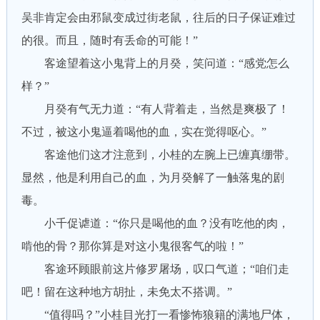
吴非肯定会由邪鼠变成过街老鼠，往后的日子保证难过
的很。而且，随时有丢命的可能！”
客途望着这小鬼背上的月癸，笑问道：“感党怎么
样？”
月癸有气无力道：“有人背着走，当然是爽极了！
不过，被这小鬼逼着喝他的血，实在觉得呕心。”
客途他们这才注意到，小桂的左腕上已缠真绷带。
显然，他是利用自己的血，为月癸解了一触落鬼的剧
毒。
小千促谑道：“你只是喝他的血？没有吃他的肉，
啃他的骨？那你算是对这小鬼很客气的啦！”
客途环顾眼前这片修罗屠场，叹口气道；“咱们走
吧！留在这种地方胡扯，未免太不搭调。”
“值得吗？”小桂目光打一看惨怖狼籍的满地尸体，