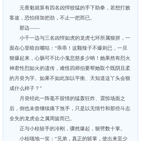
元香魁就算有四名凶悍狡猛的手下助拳，若想打败
客途，恐怕得加把劲，不止一把而已。
那边——
小千一边与三名凶悍如虎的龙虎七环所属狠拼，一
面在心里暗自嘴咕：“乖乖！这颗辣子不爆则已，一旦
狠爆起来，心肠可不比小鬼悲慈多少呐！她果然有烈火
神君性烈如火的遗传，难怪四师伯要帮她取个既阴且柔
的月癸为字。如果不如此加以平衡、天知道这丫头会狠
成什么样子？”
月癸经此一阵毫不留情的猛轰狂炸、震惊场面之
后，倒也未曾继续痛下煞手，只是以无情竹和那些斗志
全失的龙虎会之属周旋而已。
正与小桂较手的冷刚，骤然爆起，狠劈数十掌。
小桂嗤地一笑：“兄弟，真正的斩掌，使出来至少