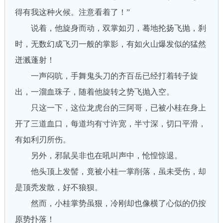
得有我这种火候。注意看着了！”
说着，他旋身而动，双掌如刃，蓦地抡扬飞抛，刹
时，无数幻成飞刃一般的掌影，有如火山爆发似的猛然
迸溅蓬射！
一声闷吭，手舞鬼头刀的齐百岳已经打着转子旋
出，一溜血珠子，随着他旋转之势飞抛入空。
只这一下，这位龙虎台的三阿哥，已被小桂在身上
开了三道血口，每道均有寸许宽，半寸深，切口平滑，
有如利刃所伤。
另外，邪鼠吴非也在吼叫声中，怆惶惊退。
他头顶上发髻，竟被小桂一掌削落，虽未受伤，却
是顶秃发散，好不狼狈。
然而，小桂掌势虽狠，冷刚却也像横了心似的仍按
原势扑落！