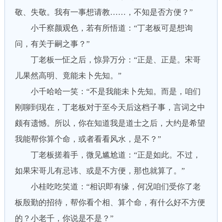
敬、失敬。我有一事想请教……，不知是否方便？”
小千察颜观色，若有所悟道：“丁老板可是想询
问，有关于嗣之事？”
丁老板一怔之后，惊异万分：“正是、正是。宋哥
儿果然高明、竟能未卜先知。”
小千哈哈一笑：“不是我能未卜先知。而是，咱们
刚聊到现在，丁老板对于至今天后这档子事，言词之中
颇有遗憾。所以，你在知道我是道士之后，大约是希望
我能帮你算个命，或者看看风水，是不？”
丁老板搓着手，微见尴尬道：“正是如此。不过，
如果宋哥儿有忌讳、或是不方便，那也就算了。”
小桂吃吃笑道：“相识即有缘，何况咱们受你了老
板殷勤的招待，帮你看个相、算个命，有什么好不方便
的？小老千，你说是不是？”