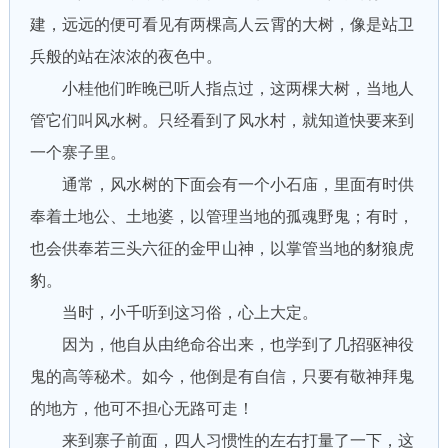
建，远远的便可看见有两棵高人云霄的大树，像是站卫
兵般的站在浓浓的夜色中。
小桂他们昨晚已听人指点过，这两棵大树，当地人
管它们叫风水树。只经看到了风水村，就知道快要来到
一个寨子里。
通常，风水树的下面会有一个小石庙，里面有时供
奉着土地公、土地婆，以管理当地的孤魂野鬼；有时，
也会供奉若三头六征的金甲山神，以掌管当地的豺狼虎
豹。
当时，小千听到这习俗，心上大定。
因为，他自从由绝命谷出来，也学到了几招驱神役
鬼的高等秘术。如今，他倒是有自信，只要有敬神拜鬼
的地方，他可不担心无路可走！
来到寨子前面，四人习惯性的左右打量了一下，这