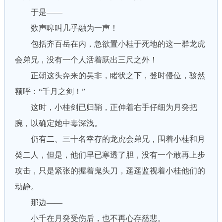
于是——
数声嗥叫几乎融为一声！
包括齐百岳在内，急欲置小桂于死地的这一群龙虎
会弟兄，没有一个人活着跃出三尺之外！
正朝这头奔来的吴非，睹状之下，登时侵位，骇然
额呼：“千月之剑！”
这时，小桂剑已归鞘，正伸着右手仔细为月癸把
腕，以确定她中毒深浅。
仍有二、三十名幸存的龙虎会弟兄，围着小桂和月
癸二人，但是，他们早已寒透了胆，没有一个敢再上步
攻击，只是紧张的握着鬼头刀，遥遥监视着小桂他们的
动静。
那边——
小千在月癸受伤后，也不再心存慈悲。