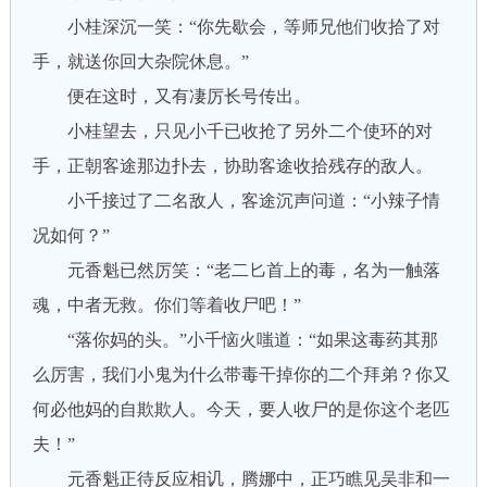
小桂深沉一笑：“你先歇会，等师兄他们收拾了对
手，就送你回大杂院休息。”
便在这时，又有凄厉长号传出。
小桂望去，只见小千已收抢了另外二个使环的对
手，正朝客途那边扑去，协助客途收拾残存的敌人。
小千接过了二名敌人，客途沉声问道：“小辣子情
况如何？”
元香魁已然厉笑：“老二匕首上的毒，名为一触落
魂，中者无救。你们等着收尸吧！”
“落你妈的头。”小千恼火嗤道：“如果这毒药其那
么厉害，我们小鬼为什么带毒干掉你的二个拜弟？你又
何必他妈的自欺欺人。今天，要人收尸的是你这个老匹
夫！”
元香魁正待反应相讥，腾娜中，正巧瞧见吴非和一