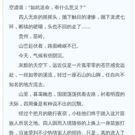
空虚道：“如此送命，有什么意义？”
四人无奈的摇摇头，抛下触目的凄惨，抛下龙虎七
环，断续的硬咽，头也不回的走了……
贵州，苗岭。
山峦起伏着，路面崎岖不已。
今天，气候有些阴沉。
灰黯的天空下，远近仅是一片孤零零的苍茫感觉远
处，一丝如带的溪流，转过一座石山的山脚，任自向不
知名的地方流去。
山里，暮霭幽忽，国团荡荡扰着去路，衬着明霞的
天际，四周像是有种说不出的沉翳。
经过个把月的晓行夜宿，小桂他们终于踏入这片苗
族人所居之地。四人因而入境随俗的上换上一身苗族打
扮，沿途受到不少热情宙人的招待。只是，真的进入了