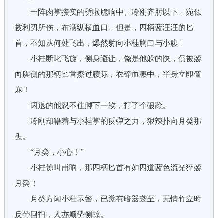
一阵肉掌接实的劈啦脆响中、冷刚齐肘以下，宛似
被利刃所伤，布满纵横血口。但是，四柄蓝汪汪的匕
首，不知从何处飞出，爆然射向小桂胸口与小腹！
小桂断叱飞旋，侧身避让，饶是他躲的快，仍被袭
向腥侧的那柄匕首擦过腰际，衣碎血溅中，半身立即僵
麻！
闪退的他忍不住脚下一软，打了个硠跄。
冷刚却籍着与小桂掌的反弹之力，狠辣扑向月癸那
头。
“月癸，小心！”
小桂惊叫甫响，那四柄匕首有如四道蓝色流光猝袭
月癸！
月癸方闻小桂示警，已觉有暗器袭至，无情竹立时
反带回扫，人亦顺势侧掠。