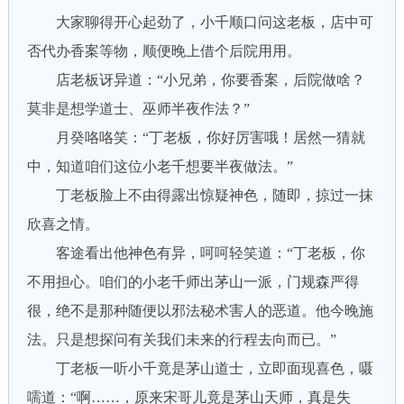
大家聊得开心起劲了，小千顺口问这老板，店中可
否代办香案等物，顺便晚上借个后院用用。
店老板讶异道：“小兄弟，你要香案，后院做啥？
莫非是想学道士、巫师半夜作法？”
月癸咯咯笑：“丁老板，你好厉害哦！居然一猜就
中，知道咱们这位小老千想要半夜做法。”
丁老板脸上不由得露出惊疑神色，随即，掠过一抹
欣喜之情。
客途看出他神色有异，呵呵轻笑道：“丁老板，你
不用担心。咱们的小老千师出茅山一派，门规森严得
很，绝不是那种随便以邪法秘术害人的恶道。他今晚施
法。只是想探问有关我们未来的行程去向而已。”
丁老板一听小千竟是茅山道士，立即面现喜色，嗫
嚅道：“啊……，原来宋哥儿竟是茅山天师，真是失