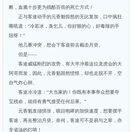
断，血溅十步更为残酷百倍的死亡方式！
正与客途动手的元香魁惊怒的无比复加，口中疯狂
嘶吼道：“冷若冰，臭乞儿，你好狠的心，好毒辣的手
段呀！”
他几番冲突，想会下客途前去截击月癸。
但是——
客途威猛刚烈的攻势，有大半冲着这位龙虎会的大
阿哥而发，因此，元香魁固然愤恨，却也走脱不开，空
自气炸心肺。
客途冷冷道：“大当家的！你既有本事率众想要夺
宝残命，就得有勇气接受任何后果。”
元香魁发须惧张，嗔目咆哮的加快速度，想要摆平
客途，再去整治月癸。奈何，客途可不是易与之辈，亦
非省油的灯呐！