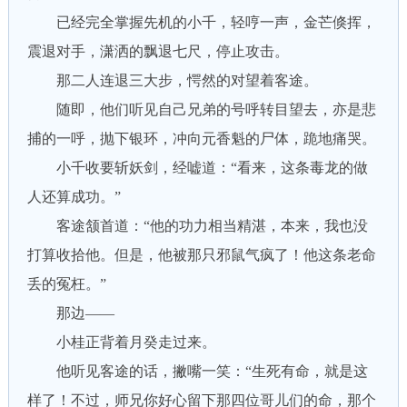
已经完全掌握先机的小千，轻哼一声，金芒倏挥，
震退对手，潇洒的飘退七尺，停止攻击。
那二人连退三大步，愕然的对望着客途。
随即，他们听见自己兄弟的号呼转目望去，亦是悲
捕的一呼，抛下银环，冲向元香魁的尸体，跪地痛哭。
小千收要斩妖剑，经嘘道：“看来，这条毒龙的做
人还算成功。”
客途颔首道：“他的功力相当精湛，本来，我也没
打算收拾他。但是，他被那只邪鼠气疯了！他这条老命
丢的冤枉。”
那边——
小桂正背着月癸走过来。
他听见客途的话，撇嘴一笑：“生死有命，就是这
样了！不过，师兄你好心留下那四位哥儿们的命，那个