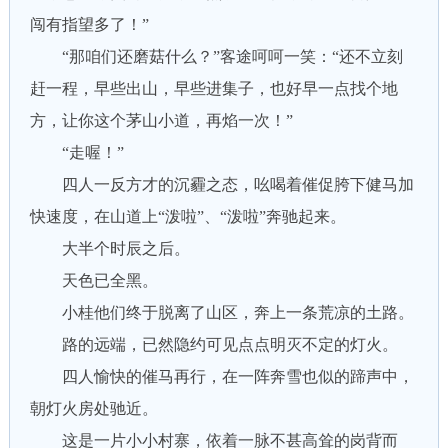
闯有指望多了！”
“那咱们还磨菇什么？”客途呵呵一笑：“还不立刻
赶一程，早些出山，早些进集子，也好早一点找个地
方，让你这个茅山小道，再焰一次！”
“走喔！”
四人一反方才的沉霾之态，吆喝着催促胯下健马加
快速度，在山道上“泼啦”、“泼啦”奔驰起来。
大半个时辰之后。
天色已全黑。
小桂他们终于脱离了山区，奔上一条荒凉的土路。
路的远端，已然隐约可见点点明灭不定的灯火。
四人愉快的催马再行，在一阵奔雪也似的蹄声中，
朝灯火房处驰近。
这是一片小小村寨，依着一脉不甚高耸的岗背而