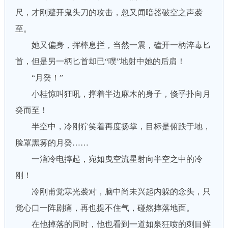
尺，才刚避开鬼头刀的攻击，忽又闻暗器破空之声袭
至。
她又偏身，挥棒息拦，当然一震，磕开一柄淬毒匕
首，但是另一柄匕首却已“噗”地射中她的后肩！
“月癸！”
小桂惊叫狂吼，撑着半边麻木的身子，倏乎扑向月
癸而至！
半空中，冷刚狞笑着再度扬掌，目标是俯跌于地，
脸罩黑雾的月癸……
一溜冷电摔起，宛如曳空流星射向半空之中的冷
刚！
冷刚甫觉寒光袭对，脑中尚未兴起内躲的念头，只
觉心口一阵剧痛，再也提不住气，碰然摔落地面。
在他掉落的同时，他也看到一道如泉狂喷的刺目鲜