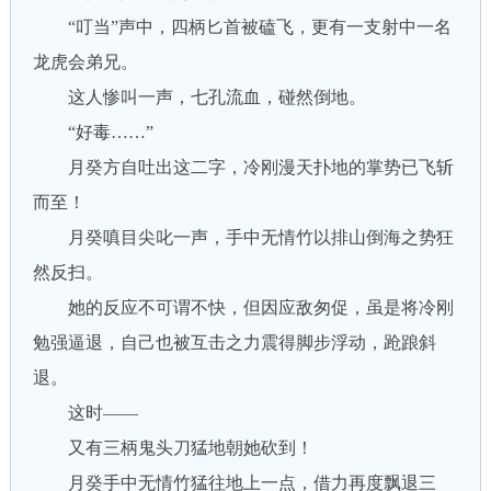
“叮当”声中，四柄匕首被磕飞，更有一支射中一名
龙虎会弟兄。
这人惨叫一声，七孔流血，碰然倒地。
“好毒……”
月癸方自吐出这二字，冷刚漫天扑地的掌势已飞斩
而至！
月癸嗔目尖叱一声，手中无情竹以排山倒海之势狂
然反扫。
她的反应不可谓不快，但因应敌匆促，虽是将冷刚
勉强逼退，自己也被互击之力震得脚步浮动，跄踉斜
退。
这时——
又有三柄鬼头刀猛地朝她砍到！
月癸手中无情竹猛往地上一点，借力再度飘退三