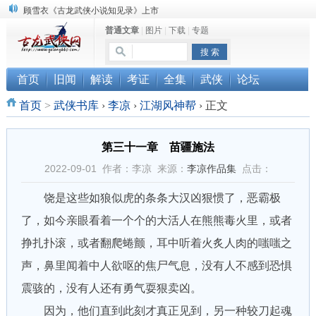
顾雪衣《古龙武侠小说知见录》上市
普通文章
|
图片
|
下载
|
专题
“武侠书库”查缺补漏活动圆满结束
《古龙小说原貌探究》修订版已上市
首页
旧闻
解读
考证
全集
武侠
论坛
首页
>
武侠书库
›
李凉
›
江湖风神帮
›
正文
第三十一章 苗疆施法
2022-09-01 作者：李凉 来源：
李凉作品集
点击：
饶是这些如狼似虎的条条大汉凶狠惯了，恶霸极
了，如今亲眼看着一个个的大活人在熊熊毒火里，或者
挣扎扑滚，或者翻爬蜷颤，耳中听着火炙人肉的嗤嗤之
声，鼻里闻着中人欲呕的焦尸气息，没有人不感到恐惧
震骇的，没有人还有勇气耍狠卖凶。
因为，他们直到此刻才真正见到，另一种较刀起魂