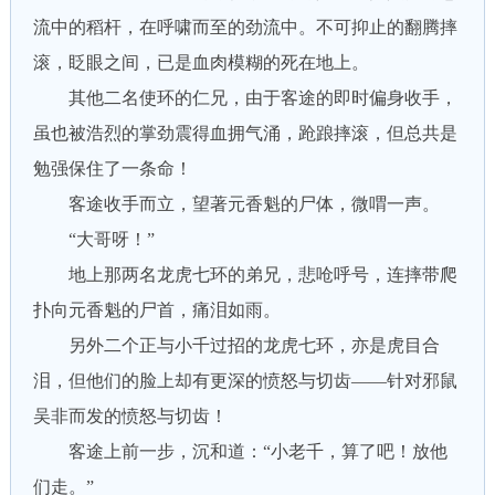
流中的稻杆，在呼啸而至的劲流中。不可抑止的翻腾摔
滚，眨眼之间，已是血肉模糊的死在地上。
其他二名使环的仁兄，由于客途的即时偏身收手，
虽也被浩烈的掌劲震得血拥气涌，跄踉摔滚，但总共是
勉强保住了一条命！
客途收手而立，望著元香魁的尸体，微喟一声。
“大哥呀！”
地上那两名龙虎七环的弟兄，悲呛呼号，连摔带爬
扑向元香魁的尸首，痛泪如雨。
另外二个正与小千过招的龙虎七环，亦是虎目合
泪，但他们的脸上却有更深的愤怒与切齿——针对邪鼠
吴非而发的愤怒与切齿！
客途上前一步，沉和道：“小老千，算了吧！放他
们走。”