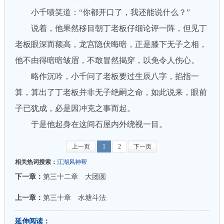
小千啧笑道：“你都开口了，我还能说什么？”
说着，他果然移目朝丁老板仔细论评一阵，但见丁
老板眼深而额高，龙宫隐伏晦暗，正是膝下无子之相，
他不由得暗暗皱眉，不敢冒然揭穿，以免令人伤心。
略作沉吟，小千问了老板要过生辰八字，掐指一
算，算出了丁老板并非无子绝嗣之命，如此说来，眼前
子已犹成，必是因冲克之事而起。
于是他起身在这间石屋内外绕视一目。
上一页
1
2
下一页
相关热词搜索：
江湖风神帮
下一章：
第三十二章 大团圆
上一章：
第三十章 水塘斗法
延伸阅读：