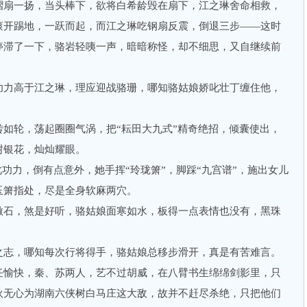
扇一扬，当头棒下，欲将白希龄毁在扇下，江之琳舍命相救，
滚开踢地，一跃而起，而江之琳吃钢扇反震，倒退三步——这时
停滞了一下，骆岩轻咦一声，暗暗称怪，却不细思，又自继续前
力高于江之琳，理应迎战骆珊，哪知骆姑娘娇叱壮丁缠住他，
轮，荡起圈圈气涡，把“耘田大九式”精奇绝招，倾囊使出，
树银花，灿灿耀眼。
功力，倒有点意外，她手挥“玲珑箫”，脚踩“九宫谱”，施出女儿
玉箫指处，尽是全身软麻两穴。
石，煞是好听，骆姑娘面寒如水，板得一点表情也没有，黑珠
志，哪知每次行将得手，骆姑娘总移步滑开，真是有苦难言。
愉快，秦、苏两人，艺不过胡威，在八臂书生绵绵剑影里，只
狄无心为湖南六侠树白马庄这大敌，故并不赶尽杀绝，只把他们