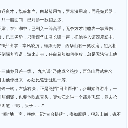
遇良才，旗鼓相当。白希龄用笛，罗希汾用扇，同是短兵器，
，只一照面间，已对拆十数招之多。
露，在江湖中，已列入一等高手，无奈方才吃骆岩一掌震伤，
后，已呈劣势，只听西华山君长啸一声，把他卷入滚滚扇影中。
“呼”出掌，掌风凌厉，雄浑无俦，西华山君一笑收扇，短兵相
下倒踩九宫谱，游来走去，任白希龄如何抢攻，总是无法沾上他
仙亦只差一线，“九宫谱”乃他成名绝技，西华山君武林名
时由他使出来，妙处比骆珊犹胜一筹。
一转，左荡右决，正是绝招“日出而作”，骆珊始终游斗，一
柳眉倒竖，也要他吃点苦头，哪知江之琳一个箭步飞窜，竟去抢
叫道：“喂，呆子……”
啪”地一声，横绝一记“古台摇落”，疾如鹰啄，狠若山崩，锐不