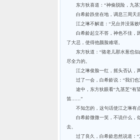
东方狄喜道：“神偷脱险，九茎芝
白希龄跌坐在地，调息三周天后，
江之琳不解道：“兄台并没落败
白希龄起立不答，神色不佳，因
了大忌，使得他颜脸难堪。
东方狄道：“骆老儿那水葱也似的
尽全力的。
江之琳俊脸一红，摇头否认，两
过了一会，白希龄说：“我们也追
途中，东方狄眼看“九茎芝”有望
笛……”
不知怎的，这句话使江之琳有点
白希龄微微一笑，不说什么，似
去。
过了良久，白希龄忽然说道：“东