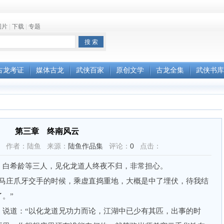
图片
|
下载
|
专题
古龙考证
媒体古龙
武侠百家
原创文学
古龙全集
武侠书库
第三章 终南风云
57:10 作者：陆鱼 来源：
陆鱼作品集
评论：
0
点击：
白希龄等三人，见化龙道人终夜不归，非常担心。
庄爪牙交手的时候，乘虚直捣重地，大概是中了埋伏，待我结
。”
道：“以化龙道兄功力而论，江湖中已少有其匹，出事的时