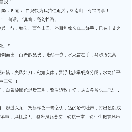
是我！”
，叫道：“白兄快为我挡住追兵，终南山上有福同享！”
一句话。”说着，亮剑挡路。
兵一行，骆岩、西华山君、骆珊和数名庄上好手，已在十丈之
死。”
剑而出，白希龄见状，陡然一惊，水龙笛在手，马步抢先高
狂飙，尖风如刀，宛如实体，罗浮七步掌躬身分腿，水龙笛平
室三索”！
，白希龄踉跄退后三步，骆岩追敌心切，从白希龄头上飞过，
，越过头顶，想起昨夜一箭之仇，猛的哈气吐声，打出仗以成
一声暴响，风柱撞天，骆岩身躯悬空，硬接一掌，硬生生把掌风压