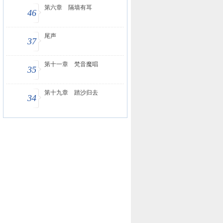
第六章 隔墙有耳
46
尾声
37
第十一章 梵音魔唱
35
第十九章 踏沙归去
34