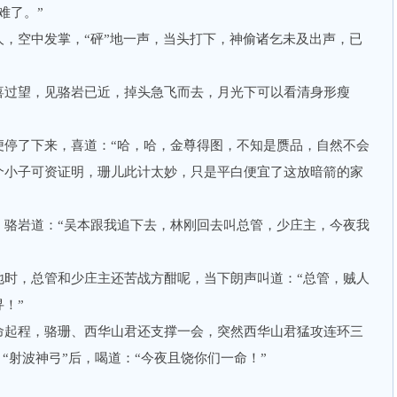
难了。”
空中发掌，“砰”地一声，当头打下，神偷诸乞未及出声，已
过望，见骆岩已近，掉头急飞而去，月光下可以看清身形瘦
了下来，喜道：“哈，哈，金尊得图，不知是赝品，自然不会
个小子可资证明，珊儿此计太妙，只是平白便宜了这放暗箭的家
岩道：“吴本跟我追下去，林刚回去叫总管，少庄主，今夜我
，总管和少庄主还苦战方酣呢，当下朗声叫道：“总管，贼人
！”
起程，骆珊、西华山君还支撑一会，突然西华山君猛攻连环三
、“射波神弓”后，喝道：“今夜且饶你们一命！”
。