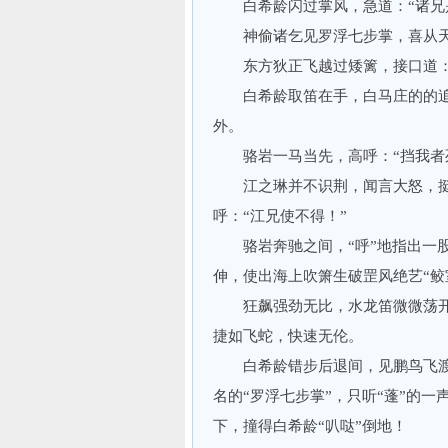
白希龄闪过掌风，急道：“诸兄
神偷诸乞见罗浮七步掌，喜从天降
东方狄正飞越过矮篱，接口道：“
白希龄取笛在手，白马庄的的追
外。
骆岩一马当先，高呼：“挡我者
江之琳并不识荆，闻言大怒，挺
呼：“江兄使不得！”
骆岩奔驰之间，“呼”地指出一股
伸，使出海上吹箫生破罡风绝艺“鲛
狂飙强劲无比，水龙笛微微荡开
捷如飞蛇，快速无伦。
白希龄错步后退间，见鹏鸟飞渡
名的“罗浮七步掌”，只听“蓬”的
下，撞得白希龄“叭哒”倒地！