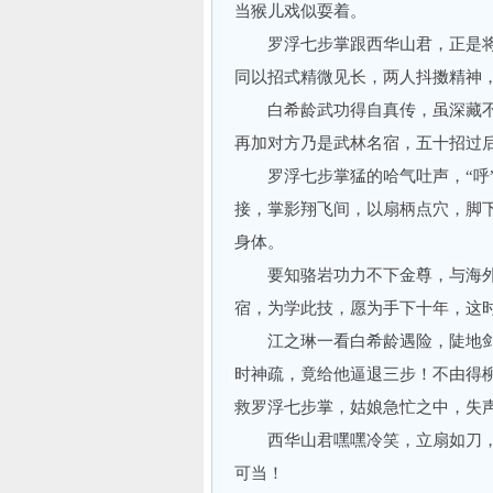
当猴儿戏似耍着。
罗浮七步掌跟西华山君，正是将
同以招式精微见长，两人抖擞精神
白希龄武功得自真传，虽深藏不
再加对方乃是武林名宿，五十招过
罗浮七步掌猛的哈气吐声，“呼”
接，掌影翔飞间，以扇柄点穴，脚
身体。
要知骆岩功力不下金尊，与海外三
宿，为学此技，愿为手下十年，这
江之琳一看白希龄遇险，陡地剑锋
时神疏，竟给他逼退三步！不由得
救罗浮七步掌，姑娘急忙之中，失声
西华山君嘿嘿冷笑，立扇如刀，“
可当！