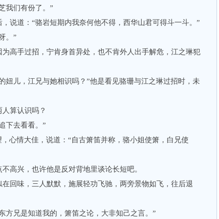
我们有份了。”
说道：“骆岩短期内我奈何他不得，西华山君可得斗一斗。”
呀。”
为高手过招，宁肯身首异处，也不肯外人出手解危，江之琳犯
妞儿，江兄与她相识吗？”他是看见骆珊与江之琳过招时，未
人算认识吗？
下去看看。”
，心情大佳，说道：“自古箫笛并称，骆小姐使箫，白兄使
不高兴，也许他是反对背地里谈论长短吧。
在回味，三人默默，施展轻功飞驰，两旁景物如飞，往后退
方兄是知道我的，箫笛之论，大非知己之言。”