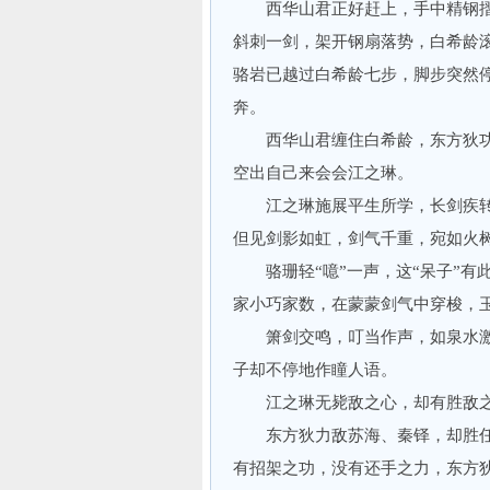
西华山君正好赶上，手中精钢摺
斜刺一剑，架开钢扇落势，白希龄
骆岩已越过白希龄七步，脚步突然
奔。
西华山君缠住白希龄，东方狄功
空出自己来会会江之琳。
江之琳施展平生所学，长剑疾转如
但见剑影如虹，剑气千重，宛如火
骆珊轻“噫”一声，这“呆子”有此
家小巧家数，在蒙蒙剑气中穿梭，
箫剑交鸣，叮当作声，如泉水激
子却不停地作瞳人语。
江之琳无毙敌之心，却有胜敌之
东方狄力敌苏海、秦铎，却胜任
有招架之功，没有还手之力，东方