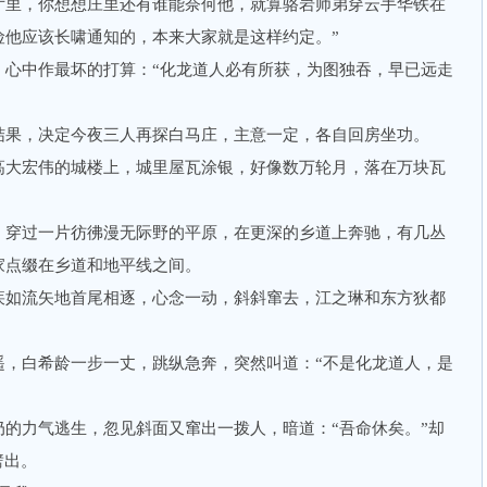
厅里，你想想庄里还有谁能奈何他，就算骆岩师弟穿云手华铁在
险他应该长啸通知的，本来大家就是这样约定。”
中作最坏的打算：“化龙道人必有所获，为图独吞，早已远走
果，决定今夜三人再探白马庄，主意一定，各自回房坐功。
大宏伟的城楼上，城里屋瓦涂银，好像数万轮月，落在万块瓦
穿过一片彷彿漫无际野的平原，在更深的乡道上奔驰，有几丛
家点缀在乡道和地平线之间。
如流矢地首尾相逐，心念一动，斜斜窜去，江之琳和东方狄都
白希龄一步一丈，跳纵急奔，突然叫道：“不是化龙道人，是
力气逃生，忽见斜面又窜出一拨人，暗道：“吾命休矣。”却
劈出。