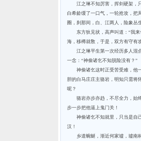
江之琳不知厉害，挥剑硬架，只
白希龄缓了一口气，一轮抢攻，把
圈，刹那间，白、江两人，险象丛
东方狄见状，高声叫道：“我来也
海，移樽就敎，于是，双方有守有
江之琳平生第一次经历多人混合
一念：“神偷诸乞不知脱险没有？”
神偷诸乞这时正受苦受难，他一路
胆的白马庄庄主骆岩，明知只需将
呢？
骆岩亦步亦趋，不尽全力，始终
步一步把他逼上鬼门关！
神偷诸乞不知就里，只当是自己
汉！
乡道蜿蜒，渐近何家墟，墟南林