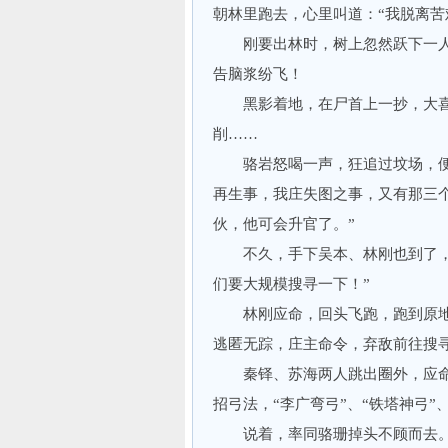
朝林里跑去，心里叫道：“我脱离苦
刚要出林时，树上忽然跃下一人，
告脑浆纷飞！
黑影着地，在尸首上一抄，大喜
削……
骆岩怒喝一声，狂追过坟场，便停
再生事，我庄失图之事，又有那三
伙，他可会升官了。”
不久，手下吴本、林刚也到了，骆
们要大规模搜寻一下！”
林刚应命，回头飞跑，跑到原地时
逃匿无踪，庄主命令，弃敌前往搜寻
秦铎、苏海两人跳出圈外，应命
招弓法，“李广弯弓”、“铁塔神弓”
说着，率同骆珊掉头不顾而去