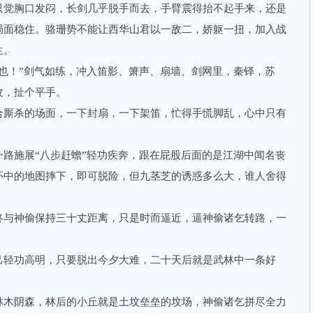
觉胸口发闷，长剑几乎脱手而去，手臂震得抬不起手来，还是
局面稳住。骆珊势不能让西华山君以一敌二，娇躯一扭，加入战
生。
！”剑气如练，冲入笛影、箫声、扇墙、剑网里，秦铎，苏
攻，扯个平手。
厮杀的场面，一下封扇，一下架笛，忙得手慌脚乱，心中只有
施展“八步赶蟾”轻功疾奔，跟在屁股后面的是江湖中闻名丧
怀中的地图摔下，即可脱险，但九茎芝的诱惑多么大，谁人舍得
与神偷保持三十丈距离，只是时而逼近，逼神偷诸乞转路，一
轻功高明，只要脱出今夕大难，二十天后就是武林中一条好
木阴森，林后的小丘就是土坟垒垒的坟场，神偷诸乞拼尽全力