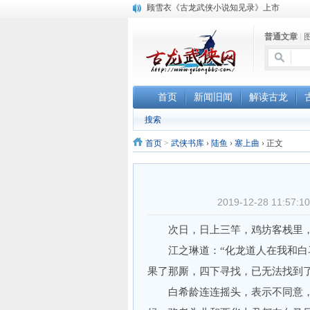
顾雪衣《古龙武侠小说知见录》上市
“武侠书库”查缺补漏活动圆满结束
普通文章
|
《古龙小说原貌探究》修订版已上市
首页
新闻旧闻
解读古龙
搜索
首页
>
武侠书库
›
陆鱼
›
塞上曲
›
正文
2019-12-28 11:
次日，日上三竿，鸡坊客栈里，
江之琳道：“化龙道人在我和白马
果了那厮，四下寻找，已无法找到了
白希龄连连摇头，表示不同意，说