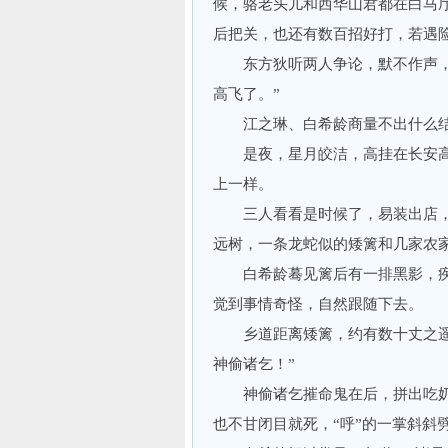
候，骆老头儿和西华山君都在白马
后把关，也还有数百招好打，若遇
东方狄听两人争论，默不作声，心
高飞了。”
江之琳、白希龄商量不出什么结
是夜，星月皎洁，高挂在长安高
上一样。
三人看看是时候了，易装出店，
远树，一条龙蛇似的矮篱和几家农
白希龄蓦见篱后有一排黑影，疾
觉到事情奇怪，自然跟随下去。
乡道距离矮篱，约有数十丈之遥，
神偷诸乞！”
神偷诸乞摧命鬼在后，拼出吃奶的
也不甘闭目就死，“呼”的一掌斜斜