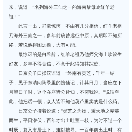
来，说道：“名列海外三仙之一的海南黎母岭红羊老
祖！”
此言一出，群豪惊愕，不由有几分相信，红羊老祖
乃海外三仙之一，多年前确曾远征中原，其后即不知所
终，若说他得图远遁，大有可能。
最惊讶的是白希龄，红羊老祖乃他师父海上吹箫生
好友，多年不得音信，不意于此得知其踪迹。
日京公子口操汉语道：“终南有灵芝，千年一结
子，见于东清问陶录里的搜仙记，计其日月，当应在下
月望日子时，这个在座诸公皆知，不需我说。”说话至
此，他把话一顿，众人皆不知他葫芦里卖的是什么药。
日京公子接着说道：“灵芝之为物，秉天地之精英
而生，平日潜伏，百年才出土吐茎一枝，为时不过一个
时辰，复又潜居土下，难以搜寻。一百年前出土时，有