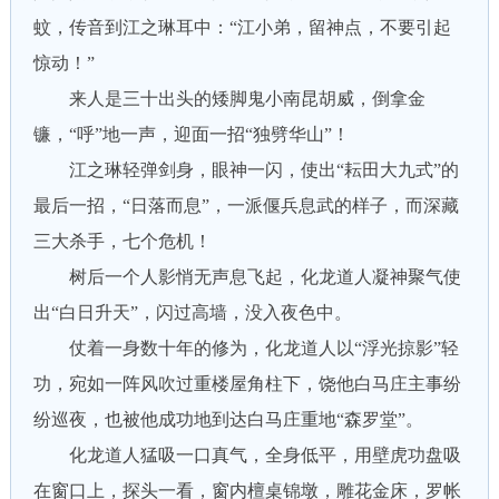
蚊，传音到江之琳耳中：“江小弟，留神点，不要引起
惊动！”
来人是三十出头的矮脚鬼小南昆胡威，倒拿金
镰，“呼”地一声，迎面一招“独劈华山”！
江之琳轻弹剑身，眼神一闪，使出“耘田大九式”的
最后一招，“日落而息”，一派偃兵息武的样子，而深藏
三大杀手，七个危机！
树后一个人影悄无声息飞起，化龙道人凝神聚气使
出“白日升天”，闪过高墙，没入夜色中。
仗着一身数十年的修为，化龙道人以“浮光掠影”轻
功，宛如一阵风吹过重楼屋角柱下，饶他白马庄主事纷
纷巡夜，也被他成功地到达白马庄重地“森罗堂”。
化龙道人猛吸一口真气，全身低平，用壁虎功盘吸
在窗口上，探头一看，窗内檀桌锦墩，雕花金床，罗帐