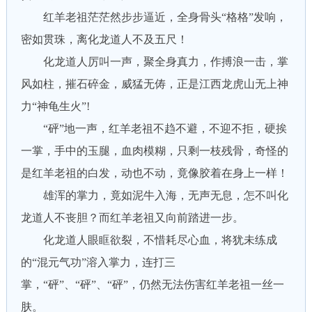
红羊老祖茫茫然步步逼近，全身骨头“格格”发响，
密如贯珠，离化龙道人不及五尺！
化龙道人厉叫一声，聚全身真力，作搏浪一击，掌
风如柱，摧石碎金，威猛无俦，正是江西龙虎山无上神
力“神龟生火”!
“砰”地一声，红羊老祖不趋不避，不迎不拒，硬挨
一掌，手中的玉腿，血肉模糊，只剩一枝残骨，奇怪的
是红羊老祖的白发，动也不动，竟像胶着在身上一样！
雄浑的掌力，竟如泥牛入海，无声无息，怎不叫化
龙道人不丧胆？而红羊老祖又向前踏进一步。
化龙道人眼眶欲裂，不惜耗尽心血，将犹未练成
的“混元气功”溶入掌力，连打三
掌，“砰”、“砰”、“砰”，仍然无法伤害红羊老祖一丝一
肤。