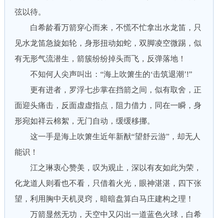
弦以待。
白希龄看万箭穿心而来，不慌不忙拿出水龙笛，只
见水龙笛急旋如轮，身形扭动如蛇，双脚凌空微踢，似
有无形气流潜生，箭簇纷纷掉头而飞，反弹落地！
不知何人尖声叫出：“海上吹箫生的‘击筑退潮’!”
更有进者，罗浮七步掌在挡箭之间，似有取舍，正
面迎头痛击，反面虚虚指点，阻力借力，同在一瞬，身
形宛如祥云棉絮，无门自动，缓缓移挪。
这一手是海上吹箫生近年新猷“望舒云游”，却无人
能识！
江之琳衷心赞美，叹为观止，深以有友如此为荣，
化龙道人则看也不看，只借着火光，眼神湛湛，四下张
望，利用胸中天机灵窍，暗暗盘算白马庄建构之理！
万箭显然无功，天空中又闪出一道蓝色火球，白希