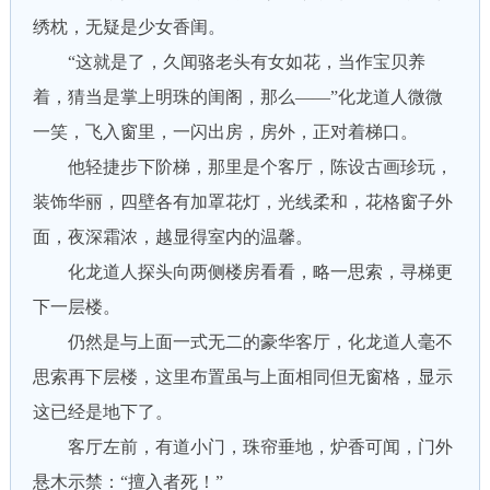
绣枕，无疑是少女香闺。
“这就是了，久闻骆老头有女如花，当作宝贝养
着，猜当是掌上明珠的闺阁，那么——”化龙道人微微
一笑，飞入窗里，一闪出房，房外，正对着梯口。
他轻捷步下阶梯，那里是个客厅，陈设古画珍玩，
装饰华丽，四壁各有加罩花灯，光线柔和，花格窗子外
面，夜深霜浓，越显得室内的温馨。
化龙道人探头向两侧楼房看看，略一思索，寻梯更
下一层楼。
仍然是与上面一式无二的豪华客厅，化龙道人毫不
思索再下层楼，这里布置虽与上面相同但无窗格，显示
这已经是地下了。
客厅左前，有道小门，珠帘垂地，炉香可闻，门外
悬木示禁：“擅入者死！”