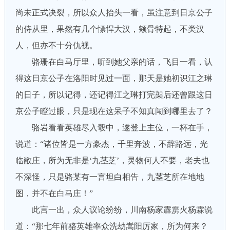
尚未正式决裂，所以众人抬头一看，虽注意到日京公子
的侍从里，果然有几个慓悍大汉，颊骨特起，不类汉
人，但亦不十分仇视。
骆珊在白马厅里，听到她父亲的话，飞目一看，认
得这日京公子在洛阳时见过一面，那天是她初识江之琳
的日子，所以记得，还记得江之琳打完架后还曾跟这日
京公子瞪过眼，只是现在这呆子不知真闯到哪里去了？
骆岩看看英雄尽入彀中，遂登上主位，一杯在手，
说道：“诸位皆是一方豪杰，千里奔波，不辞路远，光
临敝庄，所为无非是‘九茎芝’，灵物何人不要，老夫也
不深怪，只是骆某有一言坦白相告，九茎芝所在地地
图，并不在白马庄！”
此言一出，众人议论纷纷，川南杨家霹雳火杨霖说
道：“那七年前骆英雄率众洗劫嵩阳厉家，所为何来？