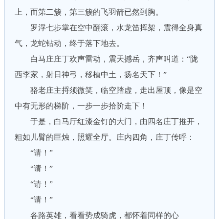
上，而第二簇，第三簇的飞羽箭已然到胸。
罗浮七步掌在空中翻滚，水龙笛挥架，震得全身真
气，龙蛇钻动，终于落下地去。
白马庄庄丁欢声雷动，震天撼岳，齐声叫道：“陇
西李家，射日神弓，移植中土，扬名天下！”
骆老庄主捋须微笑，临空踏虚，走出屋顶，像是空
中有无形的梯阶，一步一步拾阶走下！
于是，白马厅红漆金钉的大门，由四名庄丁推开，
粗如儿臂的巨烛，照耀全厅。庄内四角，庄丁传呼：
“请！”
“请！”
“请！”
“请！”
各路英雄，看看势成骑虎，都怀着同样的心