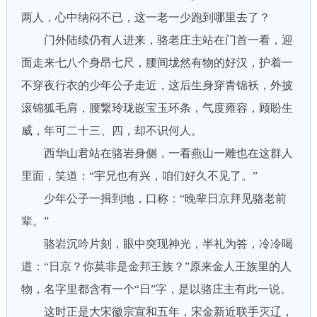
两人，心中纳闷不已，这一老一少跑到哪里去了？
门外陆续仍有人进来，骆老庄主站在门首一看，迎
面走来七八个身昂七尺，腰间垅然有物的好汉，护着一
不穿夜行衣的少年公子走近，这后生身穿青锦袄，外披
滚锦狐毛肩，腰繋玲珑嵌宝玉环条，气度雍容，顾盼生
威，年可二十三、四，却不识何人。
西华山君站在骆岩身侧，一看燕山一雕也在这群人
里面，笑道：“宇兄也有兴，咱们好久不见了。”
少年公子一揖到地，口称：“晚辈日京拜见骆老前
辈。”
骆岩沉吟片刻，眼中突现神光，半礼为答，冷冷喝
道：“日京？你莫非是金邦王族？”原来金人王族里的人
物，名字里都含有一个“日”字，是以骆庄主有此一说。
这时正是大宋徽宗宣和五年，宋金新近联手灭辽，