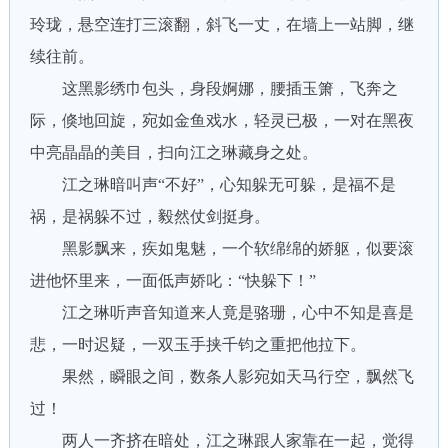
玲珑，悬空连打三滚翻，斜飞一丈，在墙上一站脚，继
续往前。
这黑影绣巾包头，身段婀娜，腰插玉箫，飞奔之
际，倏地回旋，宛如金鱼戏水，轻灵已极，一对在黑夜
中亮晶晶的美目，扫向江之琳藏身之处。
江之琳暗叫声“不好”，心知躲无可躲，是福不是
祸，是祸躲不过，毅然仗剑挺身。
黑影飘来，疾如鬼魅，一个软绵绵的娇躯，似要滚
进他怀里来，一面低声娇叱：“快躲下！”
江之琳听声音知道来人竟是骆珊，心中不知是喜是
悲，一时迟疑，一双玉手挟千钧之重把他拉下。
果然，瞬眼之间，数条人影宛如天马行空，飘然飞
过！
两人一齐挤在暗处，江之琳跟人家靠在一起，觉得