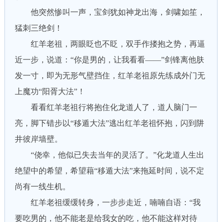
他突然惨叫一声，宝剑犹如神龙出海，剑啸如笙，
猛刺三绝剑！
红羊老祖，两眼眨也不眨，双手作搂抱之势，再逼
近一步，说道：“你是男的，让我看看——”剑锋离他肤
发一寸，即为无形气壁挡住，红羊老祖原先练成外门无
上魔功“阳胥大法”！
看看红羊老祖行将抱住化龙道人了，道人脑门一
亮，脚下错步以“移遁大法”逃出红羊老祖怀抱，闪到阱
井彼岸墙壁。
“侥幸，他似已失去当年的灵活了。”化龙道人生出
绝望中的希望，希望藉“移遁大法”来拖延时间，说不定
尚有一线生机。
红羊老祖缓缓转身，一步步走近，喃喃自语：“我
要吃男的，他不能老是给我女的吃，他不能这样对待