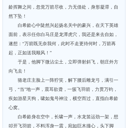
龄挥舞之间，忽觉万箭尽收，力无借处，身形凝滞，自
然下坠！
白希龄心中陡然兴起扬名关中的豪兴，在天下英雄
面前，表示任你白马庄是龙潭虎穴，我还是来去自如，
遂想：“万箭既无奈我何，此时不走更待何时，万箭再
起，正如送我顺风！”
于是，他脚下微沾尘土，立即弹射斜飞，朝庄外方
向飞去！
骆老庄主脸上一阵狞笑，解下腰后雕龙弓，满引一
弓，“当”地一声，震耳欲聋，一簇飞羽箭，力贯万钧，
疾如游星天狗，啸如鬼号神泣，横空而过，直指白希龄
心窝。
白希龄身在空中，长啸一声，水龙笛运劲一架，想
叩开飞羽箭，不料浑身一震，宛如巨木撞心，头下脚