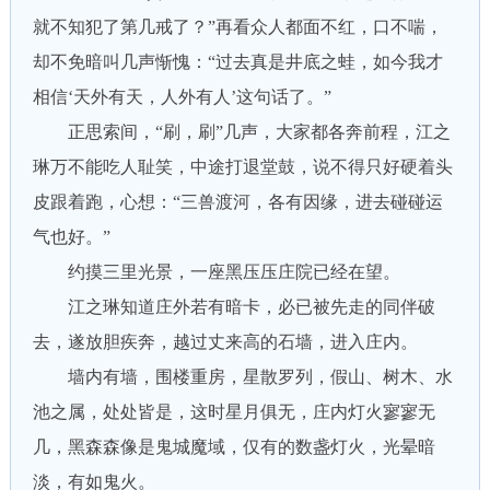
就不知犯了第几戒了？”再看众人都面不红，口不喘，
却不免暗叫几声惭愧：“过去真是井底之蛙，如今我才
相信‘天外有天，人外有人’这句话了。”
正思索间，“刷，刷”几声，大家都各奔前程，江之
琳万不能吃人耻笑，中途打退堂鼓，说不得只好硬着头
皮跟着跑，心想：“三兽渡河，各有因缘，进去碰碰运
气也好。”
约摸三里光景，一座黑压压庄院已经在望。
江之琳知道庄外若有暗卡，必已被先走的同伴破
去，遂放胆疾奔，越过丈来高的石墙，进入庄内。
墙内有墙，围楼重房，星散罗列，假山、树木、水
池之属，处处皆是，这时星月俱无，庄内灯火寥寥无
几，黑森森像是鬼城魔域，仅有的数盏灯火，光晕暗
淡，有如鬼火。