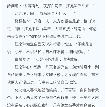
龄问道：“吾等有约，夜探白马庄，江兄曷兴乎来！”
江之琳讶问：“白马庄？为什么——”
楼梯甚窄，只容一人，东方狄跟在最后，接口说
道：“咦！江兄不探白马庄，大可直接上终南山，何必
来长安呢？宝物要到下月望日午时才出土呢。”
江之琳知道自己又说外行话，忙道：“不瞒兄台
说，小弟并不识路径，若不嫌累赘，愿附骥尾。”
白希龄道：“江兄何必过谦，请快准备。”
江之琳心中惑到一阵莫名的兴奋，匆匆随店小二到
自己房里，放下行李，立即下楼，才发现白希龄、东方
狄两人还没出房，心中有点暗笑自己猴急。
化龙道人客气地朝他笑笑，并不言语，自仰首看天
色。不久，两人换了一身黑色夜行衣下楼，一见江之琳
没有易装，心想探庄夜行，只有绝世高手才敢穿白衣，