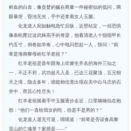
鲜血的白齿，像贪婪的贼在商量一件秘密似的低问，两
眼暴突，昏浊无光，手中还拿着女人玉腿。
化龙道人宛如触电急忙后纵，近壁站定，一丝恐惧
像条蛇爬过这武林高手的脊梁，他看清老人十指指甲长
约五寸，倒卷如羊角，心中电闪想起一人，惊问：“前
辈是海南黎母岭红羊老祖？”
红羊老祖是昔年跟海上吹箫生齐名的海外三仙之
一，不正不邪，武功超凡入圣，已达三花聚顶，五元朝
天之境，隐去多年，谁能相信竟出现在关中白马庄的石
井中，而且心性尽失！
红羊老祖摇着手中玉腿逐步走近，口里喃喃似在抱
怨：“他们一直给我女的吃，你是不是男的？”
化龙道人退无可退，嚅嚅道：“前辈是否误食高黎
贡山的亡魂草？家师是——”