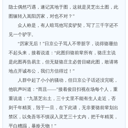
隐士偶然巧遇，遂记其地于图，这就是灵芝出土图，此
图辗转入嵩阳厉家，对也不对？”
众人称是，有人暗骂他写卖驴契，写了三千字还不
见一个驴字。
“厉家无后！”日京公子骂人不带脏字，说得骆珊抬
不起头来，接着说道：“此图归骆前辈所有，骆庄主说
是此图再告易主，但无疑骆庄主必曾目睹此图，敢请将
地点开诚布公，我们方信得过！”
人群中起了小小的骚动，但日京公子话还没完呢，
他吭声叫道：“而且——”接着俊目扫视在场每个人，重
重说道：“九茎芝出土，三十丈里不能有生人走近，否
则千年精英，毁于一旦，在下此请，无非要骆前辈划出
禁区，以免吾等不慎误入灵芝三十丈内，把千年精英，
平白糟蹋，暴殄天物！”