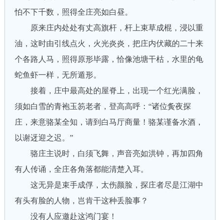
怕不下千数，照得全庄亮如白昼。
原来庄内处处有丈高旗杆，杆上束草成棍，浸以重
油，这时由引线点火，火光炎炎，把庄内伏藏的二十来
个各路人马，照得原形毕露，恰像池塘干枯，水里的龟
蛇鱼虾一样，无所遁形。
接着，庄中最高处的屋脊上，出现一个红光满脸，
须如白雪的青袍玉笏老者，登高高呼：“诸位夤夜探
庄，来意骆某全知，请到白马厅商量！骆某谨备水酒，
以谢迓迎之迟。”
骆庄主说时，白须飞舞，声音亮如洪钟，再加四角
有人传诵，全庄各角落都能清楚入耳。
这无异是束手成俘，太伤颜脸，探庄者尽是江湖中
有头有脸的人物，岂肯干这种丢脸事？
没有人应邀赴这鸿门宴！