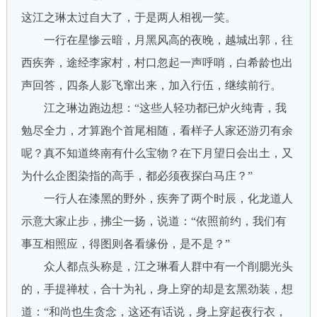
这江之琳太过自大了，于是两人相视一笑。
一行在星惨云暗，月黑风高的夜晚，越城出郭，往
西疾奔，途经李家村，村口忽起一声呼哨，白希龄也出
声回答，四条人影飞窜出来，加入行伍，继续前行。
江之琳边跑边想：“这些人轻功都已炉火纯青，我
勉尽全力，才算跑个首尾相随，看样子人家还游刃有余
呢？真不知道终南有什么宝物？在下月望日会出土，又
为什么企图染指的高手，都必须夜探白马庄？”
一行人在漆黑的野外，疾奔了两个时辰，化龙道人
示意大家止步，拂尘一扬，说道：“依照前约，我们有
事互相照应，得图则各看缘份，是不是？”
众人都点头称是，江之琳看人群中有一个削腮光头
的，手提禅杖，合十为礼，身上穿的却是玄黑劲装，想
道：“和尚也生贪念，这还有话说，身上穿起夜行衣，