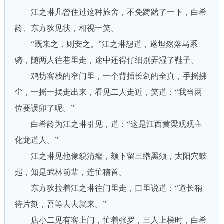
江之琳几曾住过这种旅舍，不免踌躇了一下，白希
龄、东方狄见状，相视一笑。
“既来之，则安之。”江之琳想道，遂坦然落马系
骑，随两人往巷里走，途中还得仔细别弄湿了鞋子。
鸡坊客栈的窄门里，一个背插长剑的全真，手摇拂
尘，一摇一摆走出来，看见二人走近，笑道：“我当两
位要误卯了呢。”
白希龄为江之琳引见，道：“这是江西黄梁观观主
化龙道人。”
江之琳见他像貌清癯，颏下留三绺黑须，太阳穴鼓
起，知是武林前辈，连忙稽首。
东方狄拉着江之琳往门里走，口里说道：“道长稍
待片刻，吾等去去就来。”
店小二见有客上门，忙着张罗，三人上梯时，白希