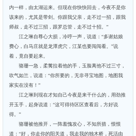
内一样，由太湖运来。但现在你快快回去，今夜不是你
该来的，尤其是带剑。你跟我父亲，走不过一招，跟我
师叔，走不过三招，跟罗总管，走不过十招。”
江之琳自尊心大损，冷哼一声，说道：“多谢姑娘
费心，白马庄就是龙潭虎穴，江某也要闯闯看。”说
着，竟自要起来。
骆珊一急，柔荑拉着他的手，玉脸离他不过三寸，
吹气如兰，说道：“你所要的，无非寻宝地图，地图我
家实在没有！”
江之琳到现在才知自己今夜是来干什么的，用劲推
开玉手，起身说道：“这可得待区区查看后，方好说
得。”
骆珊被他推开，一阵羞愧攻心，不知所措，恨恨
道：“好，你走你的阳关道，我走我的独木桥，死活由