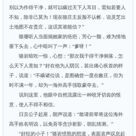
别以为作得干净，就可以瞒过天下人耳目，需知若要人
不知，除非己莫为！现在骆庄主反脸不认帐，说灵芝出
土地图不在贵庄，这话其谁能信？”
骆珊听人当面揭她家的疮疤，芳心一颤，难为情地
垂下头去，心中暗叫了一声：“爹呀！”
骆岩暗吃一惊，心想：“那次我干得干净俐落，怎
么天下人竟知？”好在他为人阴沉，装出痛心疾首的样
子，说道：“不瞒诸位说，是图确曾一度在敝庄，但为
时不满一年，却为一海外高手强取豪夺去。”
说到这里，他眼中自然流露出一种咬牙切齿的恨
意，使人不得不相信。
日京公子起座，朗声说道：“敢请前辈将这位海外
高手姓名明说，以免吾等含沙射影，胡乱猜测。”
“好狂的小子！”骆岩愤怒的想道，表面哀声叹息起