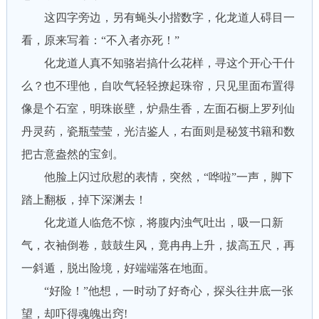
这四字旁边，另有蝇头小揩数字，化龙道人碍目一
看，原来写着：“不入者亦死！”
化龙道人真不知骆岩搞什么花样，寻这个开心干什
么？也不理他，自吹气轻轻撩起珠帘，只见里面布置得
像是个石室，明珠嵌壁，炉鼎生香，左面石橱上罗列仙
丹灵药，瓷瓶莹莹，光洁鉴人，右面则是秘笈书籍和数
把古意盎然的宝剑。
他脸上闪过欣慰的表情，突然，“哗啦”一声，脚下
踏上翻板，掉下深渊去！
化龙道人临危不惊，将腹内浊气吐出，吸一口新
气，衣袖倒卷，鼓鼓生风，竟冉冉上升，拔高五尺，再
一斜遁，脱出险境，好端端落在地面。
“好险！”他想，一时动了好奇心，探头往井底一张
望，却吓得魂魄出窍!