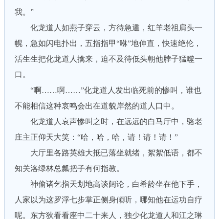
我。”
化龙道人如燕子穿云，方待急遁，红羊老祖肩头一
幌，急如闪电扑出，五指指甲“咻”地伸直，快速绝伦，
活生生把化龙道人擒来，迫不及待低头朝他脖子猛噬一
口。
“啊……啊……”化龙道人发出临死前的惨叫，谁也
不能相信这种哀鸣会出在道貌岸然的道人口中。
化龙道人哀声惨叫之时，在远远的白马厅中，骆老
庄主正仰天大笑：“哈，哈，哈，请！请！请！”
大厅里各路英雄大抵已落坐就绪，絮絮低语，都不
知关洛绿林总瓢把子有何指教。
神偷诸乞指天划地高谈阔论，白希龄坐在他下手，
人家以为这罗浮七步掌正侧身倾听，哪知他在运功自疗
呢。东方狄看看座中二十来人，独少化龙道人和江之琳