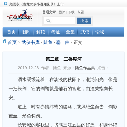
“武侠书库”查缺补漏活动圆满结束
普通文章
|
图片
|
下载
|
专题
《古龙小说原貌探究》修订版已上市
顾雪衣《古龙武侠小说知见录》上市
首页
旧闻
解读
考证
全集
武侠
论坛
首页
>
武侠书库
›
陆鱼
›
塞上曲
›
正文
第二章 三兽渡河
2019-12-28 作者：陆鱼 来源：
陆鱼作品集
点击：
渭水缓缓流着，在淡淡的秋阳下，滟滟闪光，像是
一把长剑，它的剑鞘就是铺石的官道，由潼关指向长
安。
道上，时有赤帻纬鞴的骏马，乘风绝尘而去，剑影
鞭丝，形色匆匆。
长安城的客栈里，挤满三江五岳的好汉，和身怀绝