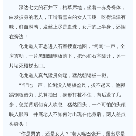
深达七丈的石井下，枯草席地，坐着一赤身裸体，
白发披身的老人，正啃着雪白的女人玉腿，吃得津津有
味，鲜血淋漓，发丝上尽是血珠，女尸的上半身，还搁
在旁边！
化龙道人正思进入石室捜査地图，“匍匐”一声，全
房震动，一片黑黜黜钢板落下，把他和石室隔开，另一
片堵死楼梯出口。
化龙道人真气猛贯剑端，猛然朝钢板一戳。
“当”地一声，长剑没入钢板盈尺，拔不起来，他脚
踢钢板借力，总算抽出，身形打桩不住，向后退了几
步，忽觉背后似有人吹息，猛然回头，一个可怕的头颅
映入眼帘，井底老人不知何时出现在他身后，两人差点
头碰头！
“你是男的，还是女人？”老人嘴巴张开，露出尽是