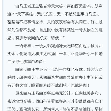
白马庄老庄主骆岩仰天大笑，声如西天雷鸣，朗声
道：“天下英雄，聚集长安，无一不是想生事白马庄，
骆某若不把事情交待，只怕夜夜都会有人闯庄，好，既
然列位都不赏光，自是眼中没有骆某这一号人物在的意
思，有胆敢硬闯的好汉，请便！”
一语未毕，一缕人影宛如冲天炮腾空而起，拔高四
丈余，化龙道人和江之琳扬目一看，正是华严小三仙老
二罗浮七步掌白希龄！
瞬间，骆庄主身后，飞起一粒红色火球，顿时万箭
呼啸，怒矢横天，从四面八方朝白希龄射去！中间还杂
有无数火箭，眼看白希龄不成刺猪，也成烤肉！
原来白马庄乃由赛鲁班梅冗设计，庄内机关密布，
密道墙垣交错，假山亭台看似多余，其实处处都有庄丁
理伏，豪侠满长安，所为何来，骆岩不是省油灯，早控