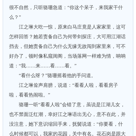
很不自然，只听骆珊急道：“你这个呆子，来我家干什
么？”
江之琳大吃一惊，原来白马庄竟是人家家里，这可
怎样回答？她若责备自己为何带剑探庄，大可用江湖话
挡去，但她责备自己为什么无缘无故闯到家里来，可不
好办了，顿时像私窥闺阁，当场落网一样难为情，呐呐
道：“我……来……看……看。”
“看什么呀？”骆珊摇着他的手问道。
江之琳耸声肩膀，说道：“看看人啦，看看房子
啦，看看热闹啦。”
骆珊一听“看看人啦”会错了意，虽说是江湖儿女，
也不禁面泛红潮，幸好江之琳语出无心，意不在此，并
没注意，她下意识缩回手来，抚鬓说道：“你要看，什
么时候都可以，我家的花园，关中有名。花石岗是跟大