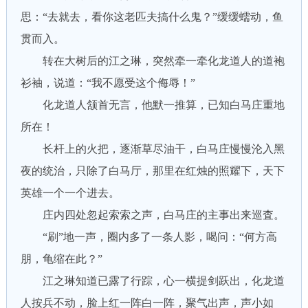
思：“去就去，看你这老匹夫搞什么鬼？”缓缓蠕动，鱼
贯而入。
转在大树后的江之琳，突然牵一牵化龙道人的道袍
衫袖，说道：“我不愿受这个侮辱！”
化龙道人颔首无言，他默一推算，已知白马庄重地
所在！
长杆上的火把，逐渐草尽油干，白马庄慢慢沦入黑
夜的统治，只除了白马厅，那里在红烛的照耀下，天下
英雄一个一个进去。
庄内四处忽起索索之声，白马庄的主事出来巡査。
“刷”地一声，圈内多了一条人影，喝问：“何方高
朋，龟缩在此？”
江之琳知道已露了行踪，心一横提剑跃出，化龙道
人按兵不动，脸上红一阵白一阵，聚气出声，声小如