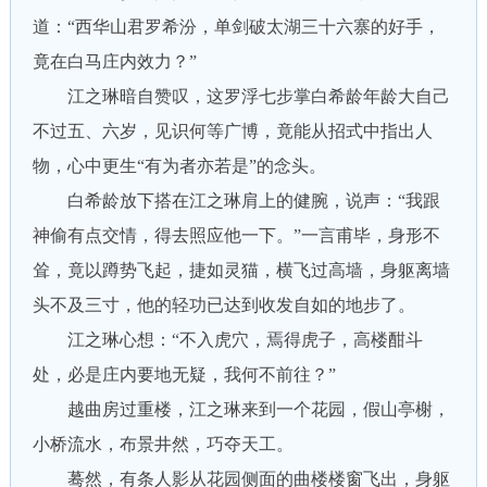
道：“西华山君罗希汾，单剑破太湖三十六寨的好手，
竟在白马庄内效力？”
江之琳暗自赞叹，这罗浮七步掌白希龄年龄大自己
不过五、六岁，见识何等广博，竟能从招式中指出人
物，心中更生“有为者亦若是”的念头。
白希龄放下搭在江之琳肩上的健腕，说声：“我跟
神偷有点交情，得去照应他一下。”一言甫毕，身形不
耸，竟以蹲势飞起，捷如灵猫，横飞过高墙，身躯离墙
头不及三寸，他的轻功已达到收发自如的地步了。
江之琳心想：“不入虎穴，焉得虎子，高楼酣斗
处，必是庄内要地无疑，我何不前往？”
越曲房过重楼，江之琳来到一个花园，假山亭榭，
小桥流水，布景井然，巧夺天工。
蓦然，有条人影从花园侧面的曲楼楼窗飞出，身躯