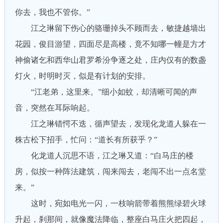
你去，我也不管你。”
江之琳留下伤心的骆珊掉头不顾而去，敏捷越墙出
花园，俊目游望，四面尽是高楼，竟不知哪一幢是方才
神偷诸乞和西华山君罗希汾争逐之处，庄内仅有的数盏
灯火，时明时灭，似是有计划的安排。
“江老弟，这里来。”细小如蚊，却清晰可闻的声
音，突然在耳际响起。
江之琳错愕不迭，循声望去，发现化龙道人躲在一
株古松下招手，忙问：“道长有所获乎？”
化龙道人沉思不语，江之琳又道：“白马庄的楼
房，似按一种阵法建筑，闯来闯去，老闯不出一点名堂
来。”
这时，宛如电光一闪，一枝响箭带着熊熊绿碧火球
升起，刹那间，就像魔法降临，整座白马庄火把四起，