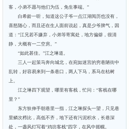
客，小弟不愿与他们为伍，免生事端。”
白希龄一听，知道这公子爷一点江湖阅历也没有，
喜怒随心，而且还在生人面前说起，真是少爷脾气，因
道：“江兄若不嫌弃，小弟等寄寓处，地方偏僻，很清
静，大概有一二空房。”
“如此甚佳。”江之琳道。
三人一起策马奔向城北，在宛如迷宫的穷巷陋街中
乱转，好容易来到一条巷口，两人下马，系马在枯树
上。
江之琳四下观望，哪里有客栈，忙问：“客栈在哪
里？”
东方狄伸手朝巷里一指，江之琳探头一望，只见巷
里鳞次栉比，高低不齐，地下还有污泥积水，长巷深
处，一盏风灯写着“鸡坊客栈”四字，在风中摇幌。