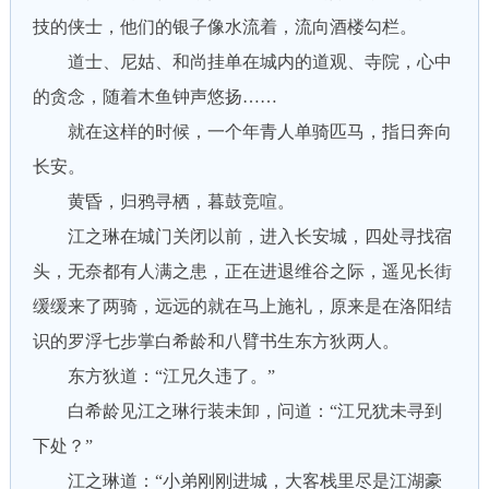
技的侠士，他们的银子像水流着，流向酒楼勾栏。
道士、尼姑、和尚挂单在城内的道观、寺院，心中
的贪念，随着木鱼钟声悠扬……
就在这样的时候，一个年青人单骑匹马，指日奔向
长安。
黄昏，归鸦寻栖，暮鼓竞喧。
江之琳在城门关闭以前，进入长安城，四处寻找宿
头，无奈都有人满之患，正在进退维谷之际，遥见长街
缓缓来了两骑，远远的就在马上施礼，原来是在洛阳结
识的罗浮七步掌白希龄和八臂书生东方狄两人。
东方狄道：“江兄久违了。”
白希龄见江之琳行装未卸，问道：“江兄犹未寻到
下处？”
江之琳道：“小弟刚刚进城，大客栈里尽是江湖豪