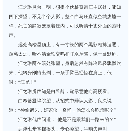
江之琳灵台一明，想捉个伏桩察询庄主居处，哪知
四下探望，不见半个人影，整个白马庄直似空城废墟一
样，死亡的静寂笼罩着庄内，可以听清十丈外面的落叶
声。
远处高楼屋顶上，有一寸长的两个黑影相搏追逐，
距离太远，听不清金铁交鸣和呼杀斥骂，像一幕默剧。
江之琳蹲在暗处张望，身后忽然有阵冷风轻飘飘吹
来，他转身刚待出剑，一条手臂已经搭在肩上，低
叫：“江兄！”
江之琳辨声知是白希龄，遂示意他向高楼看。
白希龄凝眸眺望，从招式中辨识人影，良久说
道：“神偷诸乞，好家伙，奇怪，他怎么会吃瘪呢？”
江之琳低声问道：“他是不是跟我们一路来的？”
罗浮七步掌摇摇头，专心凝望，半晌失声叫