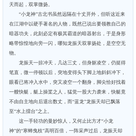
天而起，双掌微扬。
“小龙神”古北书虽然远隔在十丈开外，但听这近来
在江湖中以硬手著名的人物，既然已说出要领教自己的
暗器功夫，此刻必定有极其霸道的暗器射出，于是身形
略带惊惶地向旁一闪，哪知龙振天双掌扬处，是空空无
物。
龙振天一掠冲天，几达三丈，但身躯凌空，仍挺得
笔直，微一停顿以后，突地变得头下脚上地斜斜冲下，
眼看已将冲入水中，突又凌空一个翻身，脚尖恰好找着
一艘快艇，艇上操桨之人，猛觉一股大力袭来，快艇竟
不由自主地向后退出数丈，而“蓝龙”龙振天却已飘落
至“水上擂台”之上。
这一手轻功的曼妙惊人，又何止比方才“小龙
神”的“寒蝉曳枝”高明百倍，一阵采声过后，龙振天却