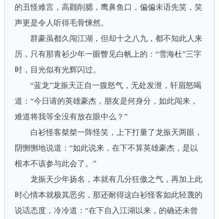
的丑怪难言，高颧削腮，鹰鼻鱼口，偏偏未语先笑，笑
声更是令人听得毛骨悚然。
群豪虽都久闯江湖，但却十之八九，都不知此人来
历，只有那青衫少年一眼瞥见白帆上的：“雪海杜”三字
时，目光似有光辉闪过。
“蓝龙”龙振天正自一腹怒气，无处发泄，轩眉怒喝
道：“今日请的英雄豪杰，朋友是何身分，如此闯来，
难道将我等全没有放在眼中么？”
白衫怪客桀桀一阵怪笑，上下打量了龙振天两眼，
阴恻恻地说道：“如此说来，在下不算英雄豪杰，是以
根本不该参与此会了。”
龙振天少年扬名，本就有几分狂傲之气，再加上此
时心情本就极其恶劣，那还耐得这白衫怪客如此轻蔑的
说话态度，冷冷道：“在下自入江湖以来，的确还未曾