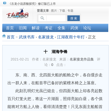
顾雪衣《古龙武侠小说知见录》上市
普通文章
|
图片
|
下载
|
专题
“武侠书库”查缺补漏活动圆满结束
《古龙小说原貌探究》修订版已上市
首页
旧闻
解读
考证
全集
武侠
论坛
首页
>
武侠书库
›
名家接龙
›
江湖夜雨十年灯
›
正文
十 湖海争锋
2021-02-21 作者：名家接龙 来源：
名家接龙作品集
评
论：
0
点击：
东、南、西、北四面大船的船舱之中，各自缓步走
出一群人来，在船首早已备好的紫檀木椅之上落座。
此刻孔明灯光虽已熄去，但四面大船上却各亮起数
百只灯笼火把，将这一片湖面，照得亮如白昼，各个俱
能将对方船上人物，看得清清楚楚！只见东面主船船首