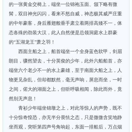
的一张黄金交椅上，端坐一位锦袍玉面、颔下略有微
髯，双目神光闪闪，看来不怒自威，神态极其威严庄重
的中年豪客，身后雁翅般垂手肃立着两排高矮不一，体
态各殊的劲装大汉，此人自然便是总领洞庭水上群豪
的“五湖龙王”萧之羽！
西面主船之上，船首端坐一个全身蓝色软甲，剑眉
朗目，骤然望去，十分英俊的少年，此外六船船首，亦
端坐六个老少不一的水上豪雄，至于南面大船之上，人
物更见杂乱，但却都默然，毫无声响，屏息而坐，一时
之间，偌大的湖面之上，但听呼吸相闻，除此而外，竟
然别无声息！
青衫少年端坐锦墩之上，对此等惊人的声势，既不
十分惊奇惶恐，亦无半分畏怯之态，只是微微含笑地静
坐而观，突听第四声号角响起，东面一排船后，万点烟