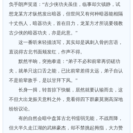
负手朗声笑道：“古少侠功夫虽佳，临事却欠镇静，试
想龙某方才纵然发出暗器，但世间又有何种暗器能相隔
十丈伤人，暗器功夫，首在目力，龙某方才所说要领教
古少侠的暗器功夫，亦是此意。”
这一番听来轻描淡写，其实却是讽刺入骨的言语，
直说得古北书面颊发红，作声不得。
默然半晌，突抱拳道：“弟子不必和前辈再切磋功
夫，就单只这口舌之能，已比前辈差得太远，弟子自认
不是前辈敌手，是以甘拜下风。”
长身一揖，转首掠下快艇，居然就要认输而去，这
不但大出龙振天意料之外，竟看得四下群豪莫测高深地
纷纷议论。
有的自然会暗中盘算古北书懦弱无能，不战而降，
但大半久走江湖的武林豪杰，却不禁挑起拇指，大力赞