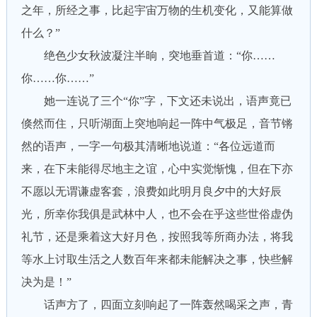
之年，所经之事，比起宇宙万物的生机变化，又能算做
什么？”
绝色少女秋波凝注半晌，突地垂首道：“你……
你……你……”
她一连说了三个“你”字，下文还未说出，语声竟已
倏然而住，只听湖面上突地响起一阵中气极足，音节锵
然的语声，一字一句极其清晰地说道：“各位远道而
来，在下未能得尽地主之谊，心中实觉惭愧，但在下亦
不愿以无谓谦虚客套，浪费如此明月良夕中的大好辰
光，所幸你我俱是武林中人，也不会在乎这些世俗虚伪
礼节，还是乘着这大好月色，按照我等所商办法，将我
等水上讨取生活之人数百年来都未能解决之事，快些解
决为是！”
话声方了，四面立刻响起了一阵轰然喝采之声，青