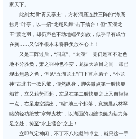
家天下。
此刻太湖“青灵寨主”，方将洞庭连胜三阵的“海底
捞月”叶亭，以一招“龙翔凤舞”击下擂台！但“五湖龙
王”萧之羽，却仍声色不动地端坐如故，似乎早有成竹
在胸……又似乎根本未将胜负放在心上！
又是三阵过后，“洞庭”、“太湖”，竟仍是互不逊色
地不分胜负，萧之羽神色不变，龙振天眉目之间，却已
现出焦急之色，但见“五湖龙王”门下首座弟子，“小龙
神”古北书一掀风氅，倏然纵身，脚尖微点第一艘快艇
船首，立又藉势而起，左足在第二艘快艇之上又自轻轻
一点，右足虚空踢出，“嗖”地三个起落，竟施展武林罕
睹的轻功绝技“寒蝉曳枝”，以湖面的四艘快艇为藉力落
足之处，掠至“水上擂台”之上！
立即气定神闲，不丁不八地凝神卓立，就只这一手