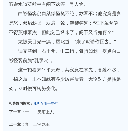
听说水道英雄中有阁下这等一号人物。”
白衫怪客仍自桀桀怪笑不绝，亦看不出他究竟是喜
是怒，双眉斜扬，双肩一耸，桀桀笑道：“在下虽然算
不得英雄豪杰，但此刻已经来了，阁下又当如何？”
龙振天目光一凛，厉叱道：“来了就请你回去。”
话完掌到，右手食、中二指，骈指如剑，疾点向白
衫怪客前胸“乳泉穴”。
这一招看来平平无奇，其实意在掌先，含蕴不尽，
一招之后，正不知藏有多少厉害后着，无论对方是招是
架，立时便可转势变化。
相关热词搜索：
江湖夜雨十年灯
下一章：
十一 天雨上人
上一章：
九 五湖龙王