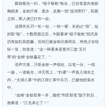
眼前银光一闪，“链子银枪”枪尖，已自笔直向他前
胸跳来，金钦拧身、退步，反腕一招“连消带打”，眨眼
之间，两人便已打作一处。
这两件兵刃一长一短，一软一硬，长的占“强”，短
的取“险”，十数照面过后，乍眼看来“链子银枪”招式虽
仍有如狂风怒飙，但却已被金钦闪身而近，绝色少女轻
轻一笑，转首道：“这一阵看来是黄河三套‘五行
帮’的‘金鲤’金钦赢定了。”
语声方落，只听金钦一声低叱，以笔一分、一绞、
一扬，一道银光，冲天而上，“扑通”一声落入湖水之
内，“太湖八寨”中的江得仁掌中兵刃，已被他绞落水
中。
“金鲤”金钦双掌一并，随把“判官双笔”隐于肘后，
抱拳道：“江兄承让了！”