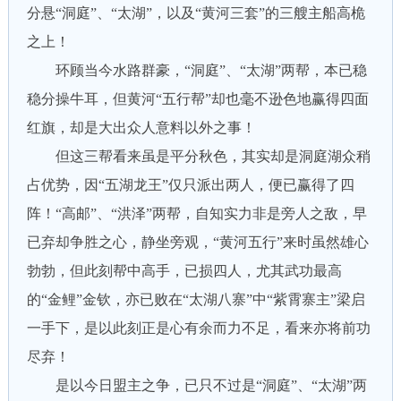
分悬“洞庭”、“太湖”，以及“黄河三套”的三艘主船高桅
之上！
环顾当今水路群豪，“洞庭”、“太湖”两帮，本已稳
稳分操牛耳，但黄河“五行帮”却也毫不逊色地赢得四面
红旗，却是大出众人意料以外之事！
但这三帮看来虽是平分秋色，其实却是洞庭湖众稍
占优势，因“五湖龙王”仅只派出两人，便已赢得了四
阵！“高邮”、“洪泽”两帮，自知实力非是旁人之敌，早
已弃却争胜之心，静坐旁观，“黄河五行”来时虽然雄心
勃勃，但此刻帮中高手，已损四人，尤其武功最高
的“金鲤”金钦，亦已败在“太湖八寨”中“紫霄寨主”梁启
一手下，是以此刻正是心有余而力不足，看来亦将前功
尽弃！
是以今日盟主之争，已只不过是“洞庭”、“太湖”两