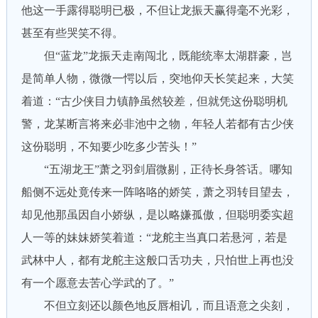
他这一手露得聪明已极，不但让龙振天赢得毫不光彩，
甚至有些哭笑不得。
但“蓝龙”龙振天走南闯北，既能统率太湖群豪，岂
是简单人物，微微一愕以后，突地仰天长笑起来，大笑
着道：“古少侠目力镇静虽然较差，但就凭这份聪明机
警，龙某断言将来必非池中之物，年轻人若都有古少侠
这份聪明，不知要少吃多少苦头！”
“五湖龙王”萧之羽剑眉微剔，正待长身答话。哪知
船侧不远处竟传来一阵咯咯的娇笑，萧之羽转目望去，
却见他那虽因自小娇纵，是以略嫌孤傲，但聪明委实超
人一等的妹妹娇笑着道：“龙舵主当真口若悬河，若是
武林中人，都有龙舵主这般口舌功夫，只怕世上再也没
有一个愿意去苦心学武的了。”
不但立刻还以颜色地反唇相讥，而且语意之尖刻，