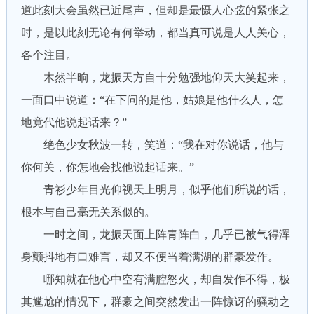
道此刻大会虽然已近尾声，但却是最慑人心弦的紧张之
时，是以此刻无论有何举动，都当真可说是人人关心，
各个注目。
木然半晌，龙振天方自十分勉强地仰天大笑起来，
一面口中说道：“在下问的是他，姑娘是他什么人，怎
地竟代他说起话来？”
绝色少女秋波一转，笑道：“我在对你说话，他与
你何关，你怎地会找他说起话来。”
青衫少年目光仰视天上明月，似乎他们所说的话，
根本与自己毫无关系似的。
一时之间，龙振天面上阵青阵白，几乎已被气得浑
身颤抖地有口难言，却又不便当着满湖的群豪发作。
哪知就在他心中空有满腔怒火，却自发作不得，极
其尴尬的情况下，群豪之间突然发出一阵惊讶的骚动之