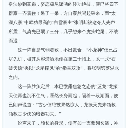
身法妙到毫巅，姿态极尽潇洒的轻功绝技，便已将四下
群豪一齐震住！呆了一呆，方自轰然喝起采来，而“太
湖八寨”中武功最高的“白雪寨主”张明却被这夺人先声
所震！气势先已弱了三分，几乎想来个虎头蛇尾，不战
而退！
这一阵自是气弱者败，不出数合，“小龙神”便已占
尽先机，极其从容潇洒地便在第二十招上，以一式“石
破天惊”夹以“龙尾挥风”的“拳掌双攻”，将张明劈落湖水
之内。
这一阵胜负定后，本已微露焦急之态的“蓝龙”龙振
天便再也沉不住气，霍然长身而起，隔着一段湖面，便
已朗声说道：“古少侠绝技果然惊人，龙振天先来领教
领教古少侠的暗器功夫。”
说声未了，颀长的身形，便有如一支蓝翎长箭，冲