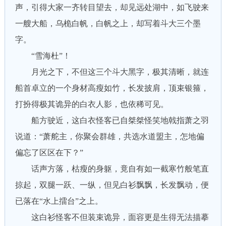
声，引得大家一齐转目望去，却见远处湖中，如飞驶来
一艘大船，乌桅白帆，白帆之上，却写着斗大三个墨
字。
“雪海杜”！
月光之下，不但这三个斗大黑字，极其清晰，就连
船首卓立的一个身材高瘦如竹，长发披肩，顶束银箍，
打扮得极其诡异的白衣人影，也依稀可见。
船方驶近，这白衣怪客已自桀桀怪笑地戟指萧之羽
说道：“萧舵主，你聚会群雄，共选水道盟主，怎地偏
偏忘了区区在下？”
话声方落，枯瘦的身躯，竟自有如一截寒竹般笔直
掠起，双腿一跃、一纵，但见白衫飘飘，长发飘动，便
已落在“水上擂台”之上。
这白衫怪客不但装束诡异，面容更是生得无法描摹