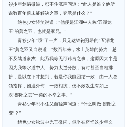
衫少年剑眉微皱，忍不住沉声问道：“此人是谁？他所
说数百年俱未能解决之事，究竟是什么？”
绝色少女轻笑说道：“他便是江湖中人称‘五湖龙
王’的萧之羽，也就是家兄。”
青衫少年“哦”了一声，只见这锦袍冠带的“五湖龙
王”萧之羽又自说道：“数百年来，水上英雄的势力，总
不及陆道豪杰，此乃我等无可讳言之事，这原因大半是
因为我等水道中人，势力太过分散，有时甚至自相排
挤，是以在下才想到，若是你我能团结一致，由一人总
领指挥，如遇外侮，一致相抗，便不致发生有如上
次‘鄱阳之变’一类的不幸之事。”
青衫少年忍不住又自轻声问道：“什么叫做‘鄱阳之
变’？”
绝色少女秋波中光芒微闪，似乎在奇怪这少年文