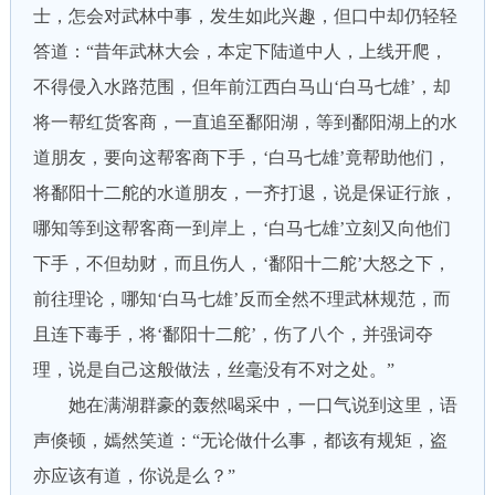
士，怎会对武林中事，发生如此兴趣，但口中却仍轻轻
答道：“昔年武林大会，本定下陆道中人，上线开爬，
不得侵入水路范围，但年前江西白马山‘白马七雄’，却
将一帮红货客商，一直追至鄱阳湖，等到鄱阳湖上的水
道朋友，要向这帮客商下手，‘白马七雄’竟帮助他们，
将鄱阳十二舵的水道朋友，一齐打退，说是保证行旅，
哪知等到这帮客商一到岸上，‘白马七雄’立刻又向他们
下手，不但劫财，而且伤人，‘鄱阳十二舵’大怒之下，
前往理论，哪知‘白马七雄’反而全然不理武林规范，而
且连下毒手，将‘鄱阳十二舵’，伤了八个，并强词夺
理，说是自己这般做法，丝毫没有不对之处。”
她在满湖群豪的轰然喝采中，一口气说到这里，语
声倏顿，嫣然笑道：“无论做什么事，都该有规矩，盗
亦应该有道，你说是么？”