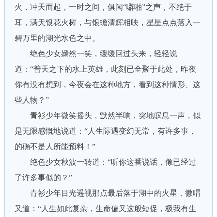
火，冲天而起，一时之间，俱闻“噼啪”之声，不绝于
耳，满天银花火树，与银蟾清辉相映，星星点点落入一
碧万里的湖光水色之中。
绝色少女嫣然一笑，缓缓回过头来，轻轻说
道：“普天之下的水上英雄，此刻已全聚于此处，昨夜
你有没有想到，今夜会在这种地方，看到这种情形、这
些人物？”
青衫少年微笑摇头，默然半晌，突地叹息一声，似
是无限感慨地说道：“人生际遇变幻无常，有许多事，
的确不是人所能预料！”
绝色少女秋波一转道：“听你这番说话，像已经过
了许多事似的？”
青衫少年目光遥视那点最后落于湖中的火星，微喟
又道：“人生如此复杂，生命偏又这般短促，极我有生