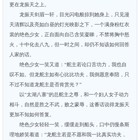
更在龙振天之上。
龙振天剑眉一轩，目光闪电般掠到她身上，只见漫
天清辉以及亮如白昼的灯光映影之下，一个满身粉红衣
裳的绝色少女，正自面向自己含笑凝睇，不禁将胸中怒
火，十中化去八九，但一时之间，却仍不知该如何回答
人家的话。
绝色少女一笑又道：“舵主若论口舌功力，我也自
叹不如。但龙舵主如有心比比功夫，我倒愿意奉陪，只
不过不知道龙舵主是否肯赏光？”
以“太湖八寨”的总舵主之尊，和一个妇人女子动力
相斗，自然是胜之不武，败之蒙辱，这番话说得龙振天
更加不知如何答复。
绝色少女轻轻一笑，缓缓走到船头，口中仍慢条斯
理地娇笑着道：“龙舵主若是不愿和我一比真实功夫，