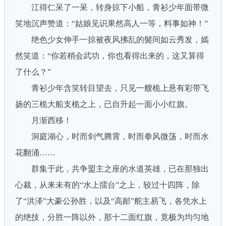
江得仁呆了一呆，转身掠下小船，青衫少年面带微
笑地沉声赞道：“姑娘见识果然高人一等，料事如神！”
绝色少女伸手一掠被夜风拂乱的鬓间如云秀发，嫣
然笑道：“你若稍会武功，你也看得出来的，这又算得
了什么？”
青衫少年含笑转目望去，只见一艘桅上悬有彩带飞
扬的三桅大船支桅之上，已自升起一面小小红旗。
月渐西移！
洞庭湖心，时而剑气腾霄，时而拳风微荡，时而水
花翻涌……
群集于此，共争盟主之座的水道英雄，已在那独出
心裁，从来未有的“水上擂台”之上，较过十四阵，除
了“洪泽”大豪公孙胜，以及“高邮”舵主易飞，各凭水上
的绝技，分胜一阵以外，那十二面红旗，竟极为均匀地