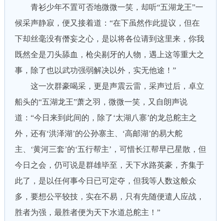
青衫少年不置可否地微微一笑，却听“五湖龙王”一
候采声静寂，便又接着道：“在下虽然作此提议，但在
下却丝毫没有僭妄之心，是以将各位请到这里来，你我
既然全是刀头舔血，枪尖剔牙的人物，遇上这等重大之
事，除了也以武功强弱解决以外，实无他途！”
这一次群豪喝采，更是声震云雷，采声过后，卓立
船头的“五湖龙王”萧之羽，微微一笑，又自朗声说
道：“今日来到此间的，除了‘太湖八寨’的龙总舵主之
外，还有‘洪泽湖’的公孙寨主、‘高邮湖’的易大舵
主、‘黄河三套’的‘五行帮主’，可惜长江帮早已星散，但
今日之会，仍可说是群雄毕至，天下水路英豪，齐集于
此了，是以任何事今日已可定夺，但我等人数这般众
多，要想公平较技，实在不易，只有先随便遣人应战，
胜者为强，最胜者便为天下水道总舵主！”