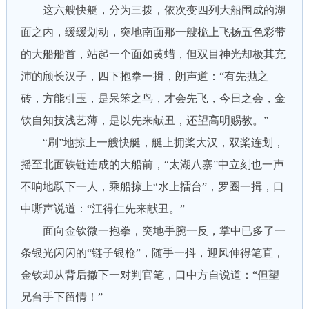
这六艘快艇，分为三拨，依次变四列大船围成的湖
面之内，缓缓划动，突地南面那一艘桅上飞扬五色彩带
的大船船首，站起一个面如黄蜡，但双目神光却极其充
沛的颀长汉子，四下抱拳一揖，朗声道：“有先抛之
砖，方能引玉，是呆笨之鸟，才会先飞，今日之会，金
钦自知技浅艺薄，是以先来献丑，还望高明赐教。”
“刷”地掠上一艘快艇，艇上拥桨大汉，双桨连划，
摇至北面铁链连成的大船前，“太湖八寨”中立刻也一声
不响地跃下一人，乘船掠上“水上擂台”，罗圈一揖，口
中嘶声说道：“江得仁先来献丑。”
面向金钦微一抱拳，突地手腕一反，掌中已多了一
条银光闪闪的“链子银枪”，随手一抖，迎风伸得笔直，
金钦却从背后撤下一对判官笔，口中方自说道：“但望
兄台手下留情！”