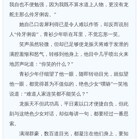
我自也不便勉强，因为我既不算水道上人物，更没有龙
舵主那么伶牙俐齿。”
她自己口齿犀利得已是令人难以作答，却反而说别
人“伶牙俐齿”，青衫少年听在耳里，不觉忘形一笑。
笑声虽然轻微，但却已足够使龙振天将难于发泄的
满腔羞惭和怒气，转移到他身上，他目中几乎喷出火来
地厉声叱道：“你笑的什么？”
青衫少年仔细望了他一眼，随即转动目光，就似望
他一眼，都觉得甚为不值似的，绝色少女“噗哧”一笑地
说道：“难道人家连笑都不能笑么？”
龙振天不但武功高，平日素以口才便捷自负，但此
刻与这绝色少女对话，却似每讲一句，都要经过一番思
索。
满湖群豪，数百道目光，都凝注在他们身上，要知