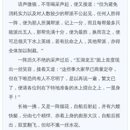
语声微顿，不等喝采声起，便又接道：“但为避免
消耗实力以及对人数较少的帮派不公起见，任何人胜得
一阵，便为那人所属帮派，记上一分，而且每帮最多只
能派出五人，那帮先满十分，便为最胜，换而言之，便
可总领天下水上英雄，若有抗命之人，其他帮派，亦得
全体加以制裁。”
一阵历久不绝的采声过后，“五湖龙王”面上首度现
出一丝笑容，接着又道：“这些事大家早已商量定夺，
但在下唯恐尚有人不尽明了，是以再说一遍，繁文已
了，便请各位到在下特地准备的水上擂台之上，一显身
手！”
长袖一拂，又是一阵烟花，自船后射起，并有六艘
快艇，分由七个精悍、赤着上身的彪形大汉，自船后摇
出，双桨翻飞，但却不溅一丝水花。