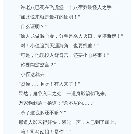
“许老八已死在飞虎堡二十八宿乔装怪人之手！”
“如此说来就是最好的证明！”
“什么证明？”
“徐人龙做贼心虚，分明是杀人灭口，至堪断定！”
“对！小侄追到天涯海角，也要找他！”
“可是，他现投入鸳鸯宫，还要小心将事！”
“你要闯鸳鸯宫？”
“小侄这就去！”
“贤侄……啊呀！有人来了！”
果然，鬼谷入口之处，一道身影箭似飞来。
万家驹剑眉一扬道：“杀不尽的……”
“杀了这么多还不够？”
那道人影来得好快，娇叱一声，人已到了崖上。
“噫！司马姑娘！是你！”