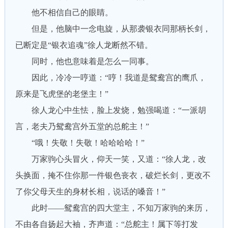
他不相信自己的眼睛。
但是，他脑中一念电旋，从那袭银衣同那柄长剑，
已断定是“银衣追魂”徐人龙断然不错。
同时，他也意味着是怎么一同事。
因此，冷冷一哼道：“哼！我道是鸳鸯宫的鹰爪，
原来是飞虎堡的老堡主！”
徐人龙心中生怯，脸上发烧，勉强喝道：“一派胡
言，老夫乃鸳鸯宫外五堂的总舵主！”
“哦！失敬！失敬！哈哈哈哈！”
万家驹心头冒火，仰天一笑，又道：“徐人龙，改
头换面，掩不住你那一件银色丧衣，破烂长剑，更改不
了你父母天生的身材长相，说话的嗓音！”
此时——鸳鸯宫的四大堂主，不知万家驹的来历，
不由各自扬起大袖，齐声道：“总舵主！属下等打发