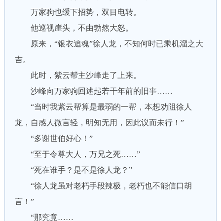
万家驹也缓下招势，双目电转。
他巡视崖头，不由勃然大怒。
原来，“银衣追魂”徐人龙，不知何时已乘机溜之大
吉。
此时，紫云帮主沙峰走了上来。
沙峰向万家驹回述起若干年前的旧事……
“当时我紫云帮算是最弱的一帮，本想劝阻徐人
龙，自感人微言轻，明知无用，因此议而未行！”
“多谢世伯好心！”
“至于令尊大人，万兄之死……”
“死在谁手？是不是徐人龙？”
“徐人龙虽对老朽手段辣极，老朽也不能信口胡
言！”
“那究竟……