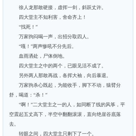
徐人龙那敢硬接，虚挥一剑，斜跃丈许。
四大堂主不知利害，舍命齐上！
“找死！”
万家驹闷喝一声，出招分取四人。
“嘎！”两声惨吼不分先后。
血雨洒处，尸体倒地。
四大堂主之中的两个，已眼见活不成了。
另外两人那敢再战，各挥大袖，向后暴退。
万家驹杀心既起，为能收手，脚下不动，猿臂分
舒，喝道：“杀！”
“啊！”二大堂主之一的人，如同断了线的风筝，平
空震起五丈高下，半空中翻翻滚滚，直向绝崖谷底落
去。
转眼之间，四大堂主只剩下了一个。