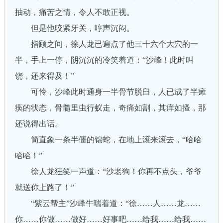
抽动，痛苦之情，令人不敢正视。
但是他咬紧牙关，哼声沉闷。
指顾之间，徐人龙已遍点了他三十六个大穴的一
半，手上一停，阴沉沉的冷笑着道：“沙峰！此时叫
饶，还来得及！”
可怜，沙峰此时通身一半骨节脱臼，人已成了半瘫
痪的状态，骨髓里虫行蚁走，奇痛如割，其痒如搔，那
还说得出话。
简直象一条半僵的锦蛇，在地上滚来滚去，“哈哈
哈哈！”
徐人龙狂笑一声道：“沙老狗！你再不点头，爷爷
就送你上路了！”
“紫云帮主”沙峰牛喘着道：“徐……人……龙……
你……你做……做好……好事吧……给我……给我……