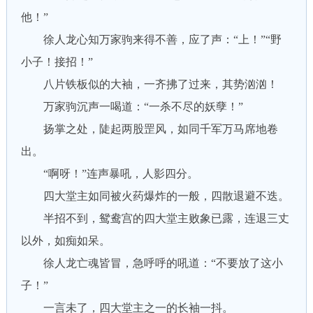
他！”
徐人龙心知万家驹来得不善，应了声：“上！”“野
小子！接招！”
八片铁板似的大袖，一齐拂了过来，其势汹汹！
万家驹沉声一喝道：“一杀不尽的妖孽！”
扬掌之处，陡起两股罡风，如同千军万马席地卷
出。
“啊呀！”连声暴吼，人影四分。
四大堂主如同被火药爆炸的一般，四散退避不迭。
半招不到，鸳鸯宫的四大堂主败象已露，连退三丈
以外，如痴如呆。
徐人龙亡魂皆冒，急呼呼的吼道：“不要放了这小
子！”
一言未了，四大堂主之一的长袖一抖。