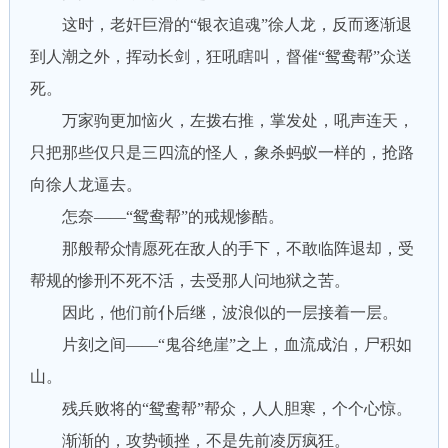
这时，老奸巨滑的“银衣追魂”徐人龙，反而逐渐退
到人潮之外，挥动长剑，狂吼瞎叫，督催“鸳鸯帮”众送
死。
万家驹更加恼火，左拨右推，掌发处，吼声连天，
只把那些仅只是三四流的怪人，象杀蚂蚁一样的，抢路
向徐人龙逼去。
怎奈——“鸳鸯帮”的戒规惨酷。
那般帮众情愿死在敌人的手下，不敢临阵退却，受
帮规的惨刑不死不活，去受那人问地狱之苦。
因此，他们前仆后继，波浪似的一层接着一层。
片刻之间——“鬼谷绝崖”之上，血流成泊，尸积如
山。
残兵败将的“鸳鸯帮”帮众，人人胆寒，个个心惊。
渐渐的，攻势顿挫，不是先前凌厉疯狂。