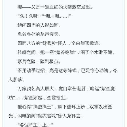
嗖——又是一道血红的火箭激空发出。
“杀！杀呀！”“吼！吼……”
绝崮四周的人影如潮。
鬼谷各处的杀声震天。
四面八方的“鸳鸯脸”怪人，全向崖顶欺近。
转瞬之间，把一座“鬼谷绝崖”，围了个水泄不通。
形势之险，险到极点。
不用动手过招，光是这等阵式，已足惊心动魄，令
人胆落。
万家驹艺高人胆大，虎目寒芒电射，暗运“紫金魔
功”……紫金渐起，金霞顿生。
他心存“擒贼擒王”，脚下连环上步，双掌发出金
光，闪电的向“银衣追魂”徐人龙扑去。
“各位堂主！上！”