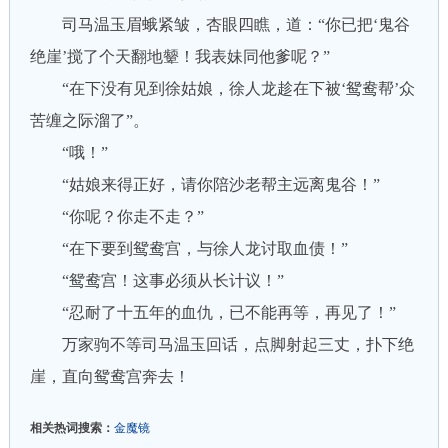
司马温玉眉蛾紧皱，杏眼四瞧，道：“你已把‘鬼谷
绝崖’搅了个天翻地颦！我表妹同他爹呢？”
“在下没有见到徐姑娘，徐人龙趁在下被‘鸳鸯帮’众
苦缠之际溜了”。
“哦！”
“姑娘来得正好，请你陪沙老帮主远离鬼谷！”
“你呢？你走不走？”
“在下要到鸳鸯宫，与徐人龙讨取血债！”
“鸳鸯宫！这事必须从长计议！”
“忍耐了十五年的血仇，已不能再等，再见了！”
万家驹不等司马温玉回话，点脚射起三丈，扑下绝
崖，直向鸳鸯宫奔去！
相关热词搜索：
金魔镜