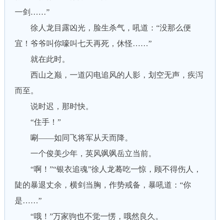
一剑……”
徐人龙目露凶光，脸生杀气，吼道：“没那么便
宜！爷爷叫你嚎叫七天再死，休怪……”
就在此时。
西山之巅，一道闪电追风的人影，划空无声，疾泻
而至。
说时迟，那时快。
“住手！”
唰——如同飞将军从天而降。
一个俊美少年，英风飒飒岳立当前。
“啊！”“银衣追魂”徐人龙蓦吃一惊，顾不得伤人，
陡的暴退丈余，横剑当胸，作势戒备，暴吼道：“你
是……”
“哦！”万家驹也不觉一愣，哦然良久。