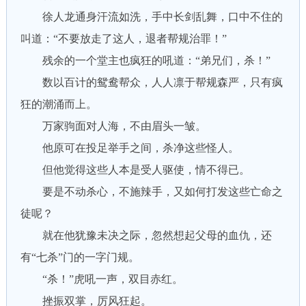
徐人龙通身汗流如洗，手中长剑乱舞，口中不住的
叫道：“不要放走了这人，退者帮规治罪！”
残余的一个堂主也疯狂的吼道：“弟兄们，杀！”
数以百计的鸳鸯帮众，人人凛于帮规森严，只有疯
狂的潮涌而上。
万家驹面对人海，不由眉头一皱。
他原可在投足举手之间，杀净这些怪人。
但他觉得这些人本是受人驱使，情不得已。
要是不动杀心，不施辣手，又如何打发这些亡命之
徒呢？
就在他犹豫未决之际，忽然想起父母的血仇，还
有“七杀”门的一字门规。
“杀！”虎吼一声，双目赤红。
挫振双掌，厉风狂起。