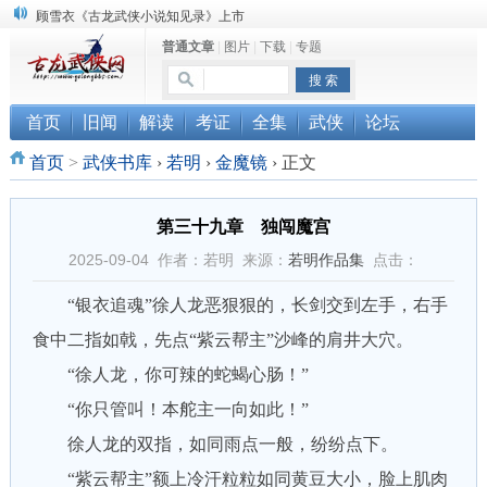
顾雪衣《古龙武侠小说知见录》上市
普通文章
|
图片
|
下载
|
专题
“武侠书库”查缺补漏活动圆满结束
《古龙小说原貌探究》修订版已上市
首页
旧闻
解读
考证
全集
武侠
论坛
首页
>
武侠书库
›
若明
›
金魔镜
›
正文
第三十九章 独闯魔宫
2025-09-04 作者：若明 来源：
若明作品集
点击：
“银衣追魂”徐人龙恶狠狠的，长剑交到左手，右手
食中二指如戟，先点“紫云帮主”沙峰的肩井大穴。
“徐人龙，你可辣的蛇蝎心肠！”
“你只管叫！本舵主一向如此！”
徐人龙的双指，如同雨点一般，纷纷点下。
“紫云帮主”额上冷汗粒粒如同黄豆大小，脸上肌肉