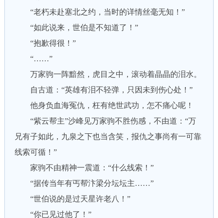
“老朽未赴塞北之约，当时的详情丝毫无知！”
“如此说来，世伯是不知道了！”
“抱歉得很！”
“……”
万家驹一阵黯然，虎目之中，滚动着晶晶的泪水。
自古道：“英雄有泪不轻弹，只因未到伤心处！”
他身负血海冤仇，枉有绝世武功，怎不痛心呢！
“紫云帮主”沙峰见万家驹不胜伤感，不由道：“万
兄有子如此，九泉之下也当含笑，报仇之事尚有一可靠
线索可循！”
家驹不由精神一震道：“什么线索！”
“据传当年有丐帮汴梁分坛坛主……”
“世伯说的是过天星许老八！”
“你已见过他了！”