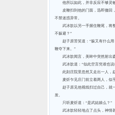
他所以如此，并非反应不够灵敏
皮鞭扫到他的门面，迅即撤回，
不禁迷惑异常。
武冰歆以另一手握住鞭尾，将整条
不躲避？”
赵子原苦笑道：“躲又有什么用？
鞭夺下来。”
武冰歆闻言，美眸中突然射出森
武冰歆道：“似此空言凭谁也说得
此刻庄院里忽然又走出一人，赵
麦炘乍见庄门前立着两人，似乎怔
赵子原见他视线扫过自己，就一
发。
只听麦炘道：“是武姑娘么？”
武冰歆轻轻地点了点头，神情甚是