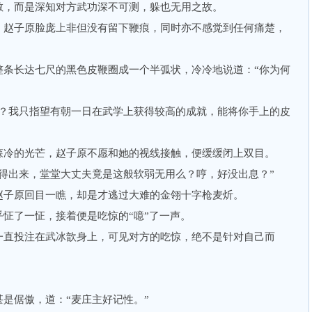
，而是深知对方武功深不可测，躲也无用之故。
赵子原脸庞上非但没有留下鞭痕，同时亦不感觉到任何痛楚，
长达七尺的黑色皮鞭圈成一个半弧状，冷冷地说道：“你为何
我只指望有朝一日在武学上获得较高的成就，能将你手上的皮
冷的光芒，赵子原不愿和她的视线接触，便缓缓闭上双目。
出来，堂堂大丈夫竟是这般软弱无用么？哼，好没出息？”
子原回目一瞧，却是才逃过大难的金翎十字枪麦炘。
了一怔，接着便是吃惊的“噫”了一声。
直投注在武冰歆身上，可见对方的吃惊，绝不是针对自己而
倨傲，道：“麦庄主好记性。”