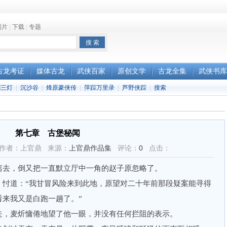
图片
|
下载
|
专题
古龙考证
媒体古龙
武侠百家
原创文学
古龙全集
武侠书库
剑三灯
|
沉沙谷
|
烽原豪侠传
|
萍踪万里录
|
芦野侠踪
|
搜索
第七章 古堡秘闻
2:17 作者：上官鼎 来源：
上官鼎作品集
评论：
0
点击：
去，倒又把一直默立厅中一角的赵子原忽略了。
道：“我甘冒风险来到此地，原望对二十年前那段疑案能寻得
看来我又是白跑一趟了。”
，麦炘慵倦地望了他一眼，并没有任何拦阻的表示。