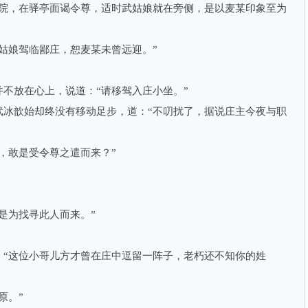
，在驿亭面谒令尊，适时武姑娘就在旁侧，是以麦某印象至为
娘驾临鄙庄，恕麦某未曾远迎。”
放在心上，说道：“请移驾入庄小坐。”
歆始却终没有移动足步，道：“不叨扰了，据说庄主今夜与职
敢是受令尊之遣而来？”
为找寻此人而来。”
这位小哥儿方才曾在庄中逗留一阵子，老朽还不知你的姓
原。”