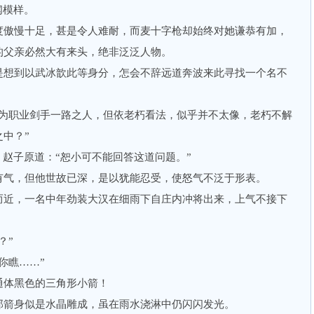
闻模样。
傲慢十足，甚是令人难耐，而麦十字枪却始终对她谦恭有加，
的父亲必然大有来头，绝非泛泛人物。
想到以武冰歆此等身分，怎会不辞远道奔波来此寻找一个名不
职业剑手一路之人，但依老朽看法，似乎并不太像，老朽不解
中？”
赵子原道：“恕小可不能回答这道问题。”
气，但他世故已深，是以犹能忍受，使怒气不泛于形表。
近，一名中年劲装大汉在细雨下自庄内冲将出来，上气不接下
？”
你瞧……”
体黑色的三角形小箭！
箭身似是水晶雕成，虽在雨水浇淋中仍闪闪发光。