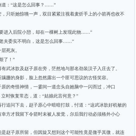
：“这是怎么回事？……”
，只听她惊咦一声，双目紧紧注视着麦炘手上的小箭再也收不
进入后院小憩，却在一棵树上发现此物……”
夫委实不明白，这是怎么回事……”
层死灰。
烦了！”
有武冰歆及赵子原在旁，茫然地与那名劲装汉子入庄去了。
蹒跚的身影，脸上忽然露出一个匪可思议的古怪笑容。
原的奇怪神情，一霎间一道念头自她脑中一闪而过，冲口
，立时恢复常态，道：“姑娘此言何意？”
追问下去，赵子原心中暗暗打鼓，忖道：“这武冰歆好机敏的
有幸方才我留下令箭时未被人发觉，尔后我行动必须格外小心
是赵子原所留，但因旋又想到这个可能性竟是微乎其微，就连