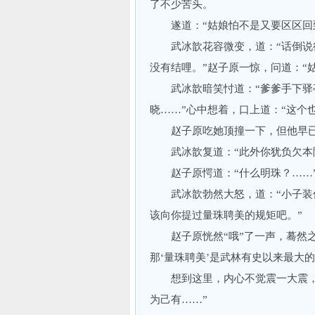
了不少苦头。
遂道：“姑娘怕不是又要区区回到
武冰歆花容微变，道：“话倒说得
没有结哩。”赵子原一惊，问道：“
武冰歆暗笑忖道：“爹爹手下驿亭
晓……”心中想着，口上道：“这个
赵子原吃她顶撞一下，但他早已
武冰歆复道：“此外你犹负欠本院
赵子原愕道：“什么明珠？……
武冰歆勃然大怒，道：“小子装傻
该向你提过量珠聘美的规矩吧。”
赵子原恍然“哦”了一声，蓦然之
那‘量珠聘美’是武林有史以来最大
想到这里，内心不觉震一大震，说
为己有……”