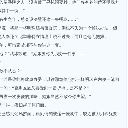
留香院之人，没有敢于寻托词耍赖，他们各有各的偿还明珠方
其中一例。”
生之年，总会设法璧还这一杯明珠……”
姬，将那一杯明珠还与留香院，倒也不失为一个解决办法，但
他人奉还？此举非特在情理上说不过去，而且也毫无把握。
，可惜家父却不与你讲这一套。”
？”武冰歆道：“姑娘要你为我办一件事——”
”
敢不从么？”
若果你能将此事办妥，以往那笔债包括一杯明珠在内便一笔勾
一句：“否则区区又要受到一番折辱，是不是？”
尝一次皮鞭的滋味，姑娘当然不致令你失望。”
一抖，疾扫赵子原门面。
已感到劲风拂面，虽则情知被这一鞭刷中，较之被刀刃砍犹要