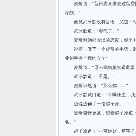
麦炘道：“昔日麦某尝去过留香院
深刻。”
他见武冰歆没有言语，又道：“姑
武冰歆道：“客气了。”
麦炘对她那冷淡的态度，似乎并不
说着，做了一个虚引的手势，武冰
业剑手有个死约会？”
麦炘道：“原来武姑娘知道此事，
武冰歆道：“不是。”
麦炘讶然道：“那么你……”
武冰歆截口道：“不瞒庄主，我是
边说边伸手一指赵子原。
麦炘骇讶更甚，望着赵子原道：“
名。”
赵子原道：“小可姓赵，草字子