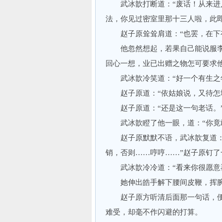
武冰歆打断道：“废话！从来进入
法，你见过密室里那十三人啦，此即
赵子原耸耸肩道：“也罢，在下有
他忽然想起，若果自己能说服李
回心一想，业已出赠之物怎可要求
武冰歆冷笑道：“好一个有生之年
赵子原道：“依姑娘说，又待怎地
赵子原道：“还是这一句老话。
武冰歆瞪了他一眼，道：“你竟
赵子原默默不语，武冰歆复道：“
销，否则……哼哼……”赵子原钉了
武冰歆冷冷道：“看来你很愿意再
她伸出皓手解下腰间皮鞭，挥腕
赵子原方听清后面那一句话，便
难受，却毫不作闪避的打算。