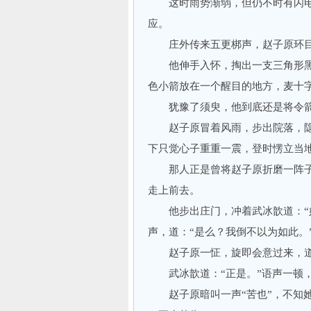
这时雨势渐弱，但仍不时有闪电
应。
庄外传来五更梆声，赵子原环目
他伸手入怀，掏出一支三角形黑色
色小箭放在一个醒目的地方，麦十
犹豫了须臾，他到底还是将令箭
赵子原冒着风雨，步出院落，隐
下只觉心子重重一震，登时愣立当
那人正是曾将赵子原折磨一阵子
走上前去。
他步出庄门，冲着武冰歆道：“姑
声，道：“是么？我倒不以为如此。
赵子原一怔，旋即会意过来，道：
武冰歆道：“正是。”语声一顿，
赵子原暗叫一声“苦也”，不知她