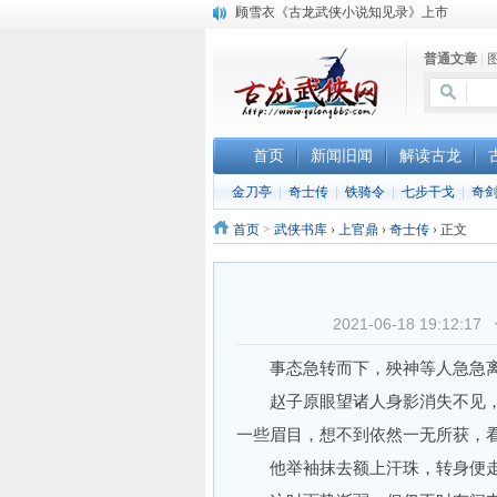
顾雪衣《古龙武侠小说知见录》上市
“武侠书库”查缺补漏活动圆满结束
普通文章
|
《古龙小说原貌探究》修订版已上市
首页
新闻旧闻
解读古龙
金刀亭
|
奇士传
|
铁骑令
|
七步干戈
|
奇
首页
>
武侠书库
›
上官鼎
›
奇士传
›
正文
2021-06-18 19:1
事态急转而下，殃神等人急急离
赵子原眼望诸人身影消失不见，忖
一些眉目，想不到依然一无所获，
他举袖抹去额上汗珠，转身便走