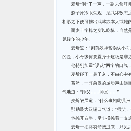
麦炘“啊”了一声，一副未曾耳
赵子原冷眼旁观，见武冰歆态度
相形之下便可推出武冰歆本人或她
而麦十字枪之所以吃惊，自然是
见经传的少年。
麦炘道：“刻前殃神曾误认小哥为
的是，小哥缘何要置身于这场是非之
他特别加重“误认”两字的口气，
麦炘碰了一鼻子灰，不由心中有
蓦然，一阵急促的足步声由远而
气地道：“师父……师父……”
麦炘皱眉道：“什么事如此慌张
那劲装大汉喘口气道：“师父，
他摊开右手，掌心横摊着一支通
麦炘一把将羽箭接过来，只见那