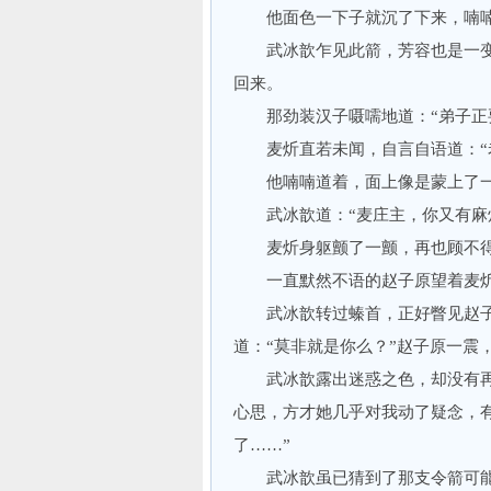
他面色一下子就沉了下来，喃喃道
武冰歆乍见此箭，芳容也是一变
回来。
那劲装汉子嗫嚅地道：“弟子正要
麦炘直若未闻，自言自语道：“老
他喃喃道着，面上像是蒙上了一
武冰歆道：“麦庄主，你又有麻
麦炘身躯颤了一颤，再也顾不得
一直默然不语的赵子原望着麦炘
武冰歆转过螓首，正好瞥见赵子
道：“莫非就是你么？”赵子原一震
武冰歆露出迷惑之色，却没有再行
心思，方才她几乎对我动了疑念，
了……”
武冰歆虽已猜到了那支令箭可能