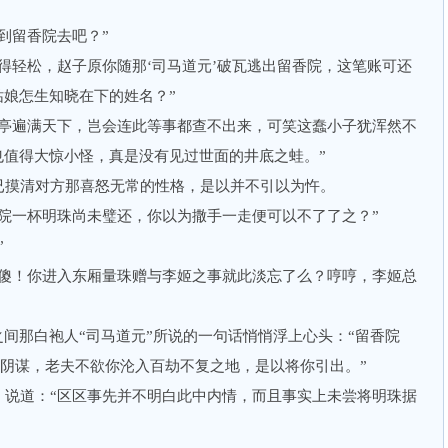
留香院去吧？”
轻松，赵子原你随那‘司马道元’破瓦逃出留香院，这笔账可还
姑娘怎生知晓在下的姓名？”
遍满天下，岂会连此等事都查不出来，可笑这蠢小子犹浑然不
也值得大惊小怪，真是没有见过世面的井底之蛙。”
摸清对方那喜怒无常的性格，是以并不引以为忤。
一杯明珠尚未璧还，你以为撒手一走便可以不了了之？”
”
！你进入东厢量珠赠与李姬之事就此淡忘了么？哼哼，李姬总
间那白袍人“司马道元”所说的一句话悄悄浮上心头：“留香院
的阴谋，老夫不欲你沦入百劫不复之地，是以将你引出。”
道：“区区事先并不明白此中内情，而且事实上未尝将明珠据