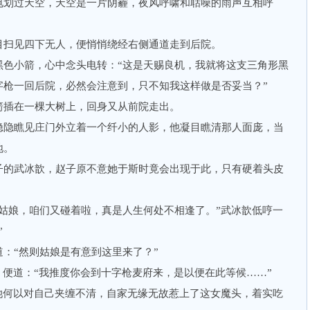
划过天空，天空是一片阴霾，夜风呼啸和聒噪的雨声互相呼
扫见四下无人，便悄悄绕经右侧通道走到后院。
小箭，心中念头电转：“这是天赐良机，我就将这支三角形黑
字枪一回后院，必然会注意到，只不知我这样做是否妥当？”
插在一棵大树上，回身又从前院走出。
隐瞧见庄门外立着一个纤小的人影，他凝目瞧清那人面庞，当
地。
的武冰歆，赵子原不意她于斯时竟会出现于此，只有硬着头皮
娘，咱们又碰着啦，真是人生何处不相逢了。”武冰歆低哼一
”
“然则姑娘是有意到这里来了？”
便道：“我推度你会到十字枪麦府来，是以便在此等候……”
何以对自己夹缠不清，自家无缘无故惹上了这女魔头，着实吃