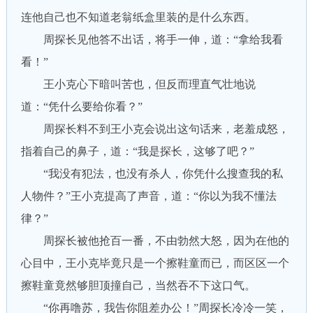
连他自己也不知道老翁纸盒里装的是什么东西。
周探长见他答不出话，将手一伸，道：“拿给我看
看！”
王小克心下暗叫苦也，但反而理直气壮地说
道：“凭什么要给你看？”
周探长料不到王小克会说出这句话来，老羞成怒，
指着自己的鼻子，道：“我是探长，这够了吧？”
“我没有犯法，也没有杀人，你凭什么搜查我的私
人物件？”王小克提高了声音，道：“你以为我不懂法
律？”
周探长被他抢百一番，不由勃然大怒，因为在他的
心目中，王小克毕竟只是一个擦鞋童而已，而区区一个
擦鞋童竟然够胆顶撞自己，当然吞不下这口气。
“你再噜苏，我告你阻差办公！”周探长冷冷一笑，