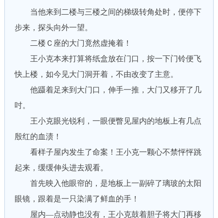
当他来到二楼与三楼之间的梯级转角处时，便停下
步来，探头向外一望。
二楼Ｃ座的大门竟然虚掩着！
王小克本来打算将纸盒放在门口，按一下门铃便飞
快上楼，如今见大门洞开着，不由改变了主意。
他蹑着足来到大门口，伸手一推，大门又移开了几
吋。
王小克眼光锐利，一眼便瞥见屋内的地板上有几点
殷红的血渍！
看样子屋内发生了命案！王小克一颗心不禁怦怦跳
起来，缓缓伸头进去观看。
首先映入他眼帘的，是地板上一副碎了璃玻的太阳
眼镜，跟着是一只染满了鲜血的手！
屋内—点动静也没有，王小克鼓着胆子将大门再移