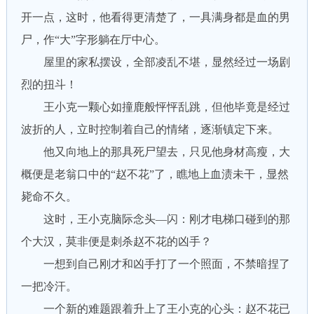
开一点，这时，他看得更清楚了，一具满身都是血的男
尸，作“大”字形躺在厅中心。
屋里的家私摆设，全部凌乱不堪，显然经过一场剧
烈的扭斗！
王小克一颗心如撞鹿般怦怦乱跳，但他毕竟是经过
波折的人，立时控制着自己的情绪，逐渐镇定下来。
他又向地上的那具死尸望去，只见他身材高瘦，大
概便是老翁口中的“赵不花”了，瞧地上血渍未干，显然
毙命不久。
这时，王小克脑际念头—闪：刚才电梯口碰到的那
个大汉，莫非便是刺杀赵不花的凶手？
一想到自己刚才和凶手打了一个照面，不禁暗捏了
一把冷汗。
一个新的难题跟着升上了王小克的心头：赵不花已