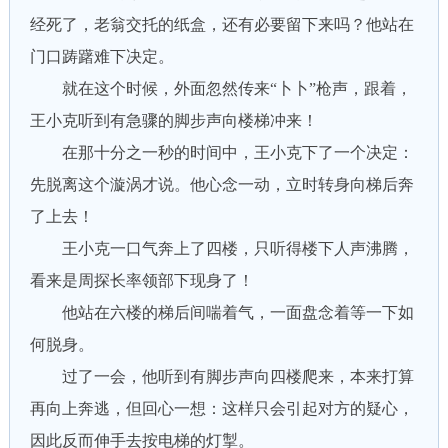
经死了，老翁交托的纸盒，还有必要留下来吗？他站在
门口踌躇难下决定。
就在这个时候，外面忽然传来“卜卜”枪声，跟着，
王小克听到有急骤的脚步声向楼梯冲来！
在那十分之一秒的时间中，王小克下了一个决定：
先脱离这个漩涡才说。他心念一动，立时转身向梯后奔
了上去！
王小克一口气奔上了四楼，只听得楼下人声沸腾，
看来是周探长率领部下现身了！
他站在六楼的梯后间喘着气，一面盘念着等一下如
何脱身。
过了一会，他听到有脚步声向四楼爬来，本来打算
再向上奔逃，但回心一想：这样只会引起对方的疑心，
因此反而伸手去按电梯的灯掣。