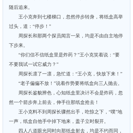
随后追来。
王小克奔到七楼梯口，忽然停步转身，将纸盒高举
过头，道：“停步！”
周探长和那两个探员闻言一呆，均是不由自主地停
下步来。
“你们信不信纸盒里是炸药？”王小克笑着说：“要
不要我试一试它威力？”
周探长凛了一凛，急忙道：“王小克，快放下来！”
“老子偏偏不放！”说着作势要将纸盒向三人抛去。
周探长鉴貌辨色，心知纸盒里决计不会是炸药，忽
然一个箭步奔上前去，伸手往那纸盒抢去！
王小克料不到周探长骤然出手，吃惊之下，“噗”地
一声，纸盒自他手中掉下地来，盖子立时裂开。
四人八道眼光同时向那纸盒射去，均是不约而同，