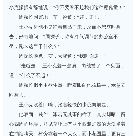
小克振振有辞地说：“你不要看不起我们这种擦鞋童！”
周探长困窘地一笑，说道：“好，走吧！”
王小克见他不是冲着自己而来，反而不想立即离
去，好奇地问：“周探长，你有冷气调节的办公室不
坐，跑来这里干什么？”
周探长脸色一变，大喝道：“我叫你走！”
“走就走！”王小克耸一耸肩，向他扮了—个鬼面，
道：“什么了不起！”
周探长似乎不欲生事，瞪着眼向他挥挥手，示意立
即离去。
王小克吹着口哨，踏着轻快的步伐向前走。
他表面上装作—派若无其事的样子，其实却暗自留
心四周的环境，只见草坪上有两个西装煌然的大汉坐着
在抽烟聊天，树旁靠着一个大汉，而小花园里，更有三