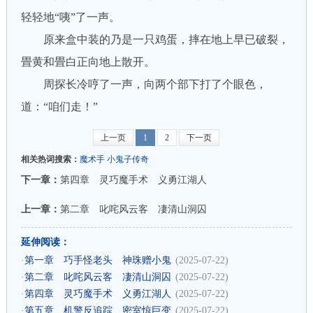
轻轻地“咦”了一声。
原来盒中装的乃是一只鸡蛋，摔在地上早已破裂，
畳黄和畳白正向地上散开。
周探长冷哼了一声，向两个部下打了个眼色，
道：“咱们走！”
上一页
1
2
下一页
相关热词搜索：
魔术手
小鬼子传奇
下一章：
第四章 灵巧魔手术 义勇江湖人
上一章：
第二章 叱咤风云客 凄清山洞囚
延伸阅读：
·
第一章 巧手怪老头 神珠赠小鬼
(2025-07-22)
·
第二章 叱咤风云客 凄清山洞囚
(2025-07-22)
·
第四章 灵巧魔手术 义勇江湖人
(2025-07-22)
·
第五章 机警反追踪 密室惊巨变
(2025-07-22)