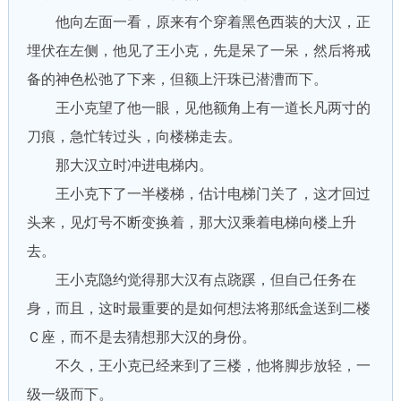
他向左面一看，原来有个穿着黑色西装的大汉，正
埋伏在左侧，他见了王小克，先是呆了一呆，然后将戒
备的神色松弛了下来，但额上汗珠已潜漕而下。
王小克望了他一眼，见他额角上有一道长凡两寸的
刀痕，急忙转过头，向楼梯走去。
那大汉立时冲进电梯内。
王小克下了一半楼梯，估计电梯门关了，这才回过
头来，见灯号不断变换着，那大汉乘着电梯向楼上升
去。
王小克隐约觉得那大汉有点跷蹊，但自己任务在
身，而且，这时最重要的是如何想法将那纸盒送到二楼
Ｃ座，而不是去猜想那大汉的身份。
不久，王小克已经来到了三楼，他将脚步放轻，一
级一级而下。