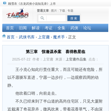
顾雪衣《古龙武侠小说知见录》上市
普通文章
|
图片
|
下载
|
专题
“武侠书库”查缺补漏活动圆满结束
《古龙小说原貌探究》修订版已上市
首页
旧闻
解读
考证
全集
武侠
论坛
首页
>
武侠书库
›
上官庸
›
魔术手
›
正文
第三章 惊逢谋杀案 喜得救星临
2025-07-22 作者：上官庸 来源：
上官庸作品集
点击：
王小克心知此行责任重大，而且可能还有危险，所
以不愿驱车直进，宁愿一边步行，—边观察四周的动
静。
他吹着口哨，向前走去。
不久已经来到了半山道的高尚住宅区，只见大厦附
近栽满了奇花异卉，微风吹来，带着花香草气，不由深