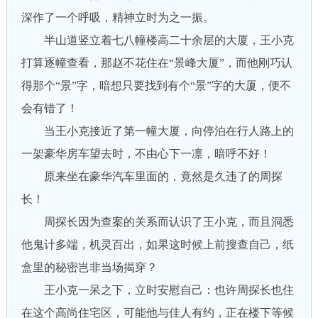
深作了一个呼吸，精神立时为之一振。
半山道竖立着七八幢楼高二十余层的大厦，王小克
打算逐幢查看，那赵不花住在“景峰大厦”，而他刚巧认
得那个“景”字，暗想只要找到有个“景”字的大厦，便不
会有错了！
当王小克接近了第一幢大厦，向停泊在行人路上的
一架豪华房车望去时，不由心下一凛，暗呼不好！
原来坐在豪华汽车里面的，竟然是久违了的周探
长！
周探长因为查案的关系而认识了王小克，而且洞悉
他鬼计多端，机灵百出，如果这时候上前搜查自己，纸
盒里的秘密岂非当场揭穿？
王小克一呆之下，立时安慰自己：也许周探长也住
在这个高尚住宅区，可能他与佳人有约，正在楼下等候