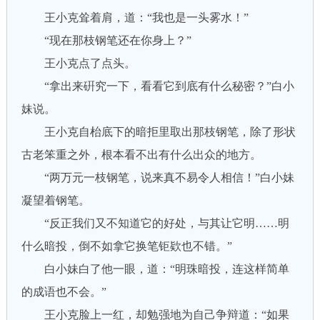
王小克耸着肩，道：“我也是一头雾水！”
“现在那枝钢笔还在你身上？”
王小克点了点头。
“拿出来硏究一下，看看它到底有什么秘密？”白小
妹说。
王小克自枱底下的暗拒里取出那枝钢笔，除了形状
古老笨重之外，根本看不出有什么出众的地方。
“两万元一枝钢笔，说来真不易令人相信！”白小妹
凝望着钢笔。
“反正我们又不知道它的好处，与其让它明……明
什么暗投，倒不如拿它换笔钜欵也不错。”
白小妹白了他一眼，道：“明珠暗投，连这样简单
的成语也不会。”
王小克脸上一红，却勉强地为自己争辩道：“如果