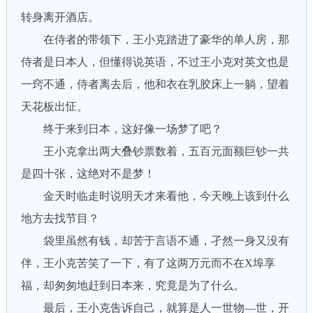
转身离开酒店。
在侍者的带领下，王小克踏进了豪华的单人房，那
侍者是日本人，但懂得说英语，不过王小克对英文也是
一窍不通，侍者离去后，他和衣在乳胶床上一躺，望着
天花板出怔。
终于来到日本，这好像一场梦了吧？
王小克拿出两大叠钞票数着，五百元面额巨钞一共
是四十张，这绝对不是梦！
金天时临走时说明天才来看他，今天晚上该到什么
地方去找节目？
袋里虽然有钱，却苦于言语不通，孑然一身又没有
伴，王小克苦笑了一下，有了这两万元而不在X埠享
福，却匆匆地赶到日本来，究竟是为了什么。
最后，王小克吿诉自己，就算是人一世物—世，开