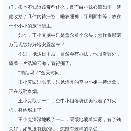
门，根本不知道该带些什么，反而白小妹心细如尘，替
他收拾了几件内裤汗衫，睡衣睡裤，牙刷面巾等，放在
一个小小的旅行袋里。
如今，王小克脑中只是盘念着个念头：怎样将那两
万元现钞好好地安置起来？
不过，抵达日本后，自然会有办法，他眼看窗外，
望着一片浩瀚云海，看得痴了。
“抽烟吗？”金天时问。
王小克回过头来，只见漂亮的空中小姐手持烟盒，
正在殷勤奉烟。
王小克取了一口，空中小姐姿势优美地着了打火
机，替他燃上了。
王小克深深地吸了一口，缓缓地喷着烟雾，有了钱
真好，如果没有钱的话，怎能有这样的享受。