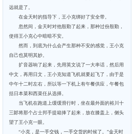
远就是了。
在金天时的指导下，王小克绑好了安全带。
忽然间，金天时对他殷勤了起来，那种过份殷勤，
使得王小克心中暗暗不安。
然而，到底为什么会产生那种不安的感觉，王小克
自己也莫明其妙。
扩音器响了起来，先用英文说了一大串话，然后用
中文，再用日文，王小克知道飞机就要起飞了，由于是
中午十二时左右，所以等一下机上有午餐供应，午餐包
括日本菜和西菜任从选择。
当飞机在跑道上缓缓滑行时，坐在最外面的裕川十
三郞将那个占士邦手提箱捧了起来，放在膝盖上，侧头
望了王小克一眼。
“小克，是一手交钱，一手交货的时候了。”金天时