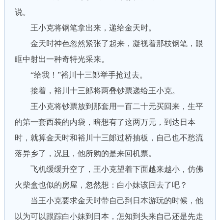
说。
王小克将钢笔拿出来，递给金天时。
金天时神色忽然紧张了起来，凝视着那枝钢笔，眼
眶中射出一种奇特光采来。
“给我！”裕川十三郞举手抢过去。
接着，裕川十三郞将两叠钞票递给王小克。
王小克将钞票放到那套用一百二十元买回来，生平
的第一套西装的内袋，暗想有了这两万元，到达日本
时，就算金天时和裕川十三郞过桥抽板，自己也不愁流
落异乡了，况且，他所购的是来回机票。
飞机缓缓升空了，王小克望着下面越来越小，仿佛
火柴盒也似的房屋，忽然想：白小妹该回去了吧？
当王小克要求金天时带自己到日本游玩的时候，他
以为可以跟踪白小妹到日本，怎知到头来自己还是先走