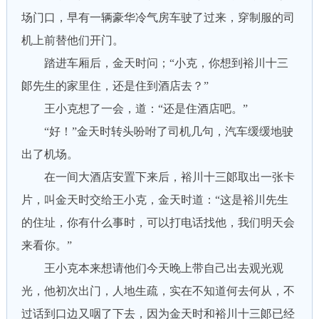
场门口，早有一辆豪华冷气房车驶了过来，穿制服的司
机上前替他们开门。
踏进车厢后，金天时问；“小克，你想到裕川十三
郞先生的家里住，还是住到酒店去？”
王小克想了一会，道：“还是住酒店吧。”
“好！”金天时转头吩咐了司机几句，汽车缓缓地驶
出了机场。
在一间大酒店安置下来后，裕川十三郞取出一张卡
片，叫金天时交给王小克，金天时道：“这是裕川先生
的住址，你有什么事时，可以打电话找他，我们明天会
来看你。”
王小克本来想请他们今天晚上带自己出去观光观
光，他初次出门，人地生疏，实在不知道何去何从，不
过话到口边又咽了下去，因为金天时和裕川十三郞已经