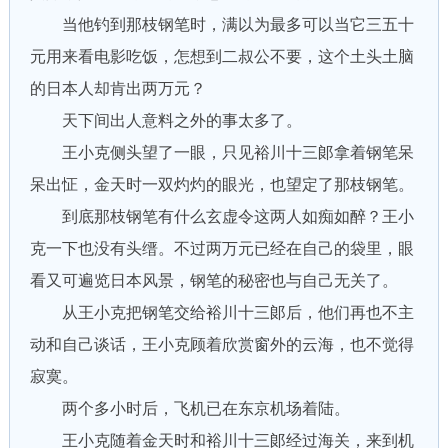
当他钓到那枝钢笔时，满以为最多可以当它三五十
元用来看电影吃饭，怎想到二叔公不要，这个土头土脑
的日本人却肯出两万元？
天下间出人意料之外的事太多了。
王小克侧头望了一眼，只见裕川十三郞拿着钢笔呆
呆出怔，金天时一双灼灼的眼光，也望定了那枝钢笔。
到底那枝钢笔有什么玄虚令这两人如痴如醉？王小
克一下也没有头缙。不过两万元已经在自己的袋里，眼
看又可遍览日本风景，钢笔的秘密也与自己无关了。
从王小克把钢笔交给裕川十三郞后，他们再也不主
动和自己谈话，王小克顾着欣赏窗外的云海，也不觉得
寂寞。
两个多小时后，飞机已在东京机场着陆。
王小克随着金天时和裕川十三郞经过海关，来到机