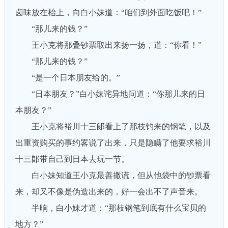
卤味放在枱上，向白小妹道：“咱们到外面吃饭吧！”
“那儿来的钱？”
王小克将那叠钞票取出来扬一扬，道：“你看！”
“那儿来的钱？”
“是一个日本朋友给的。”
“日本朋友？”白小妹诧异地问道：“你那儿来的日
本朋友？”
王小克将裕川十三郞看上了那枝钓来的钢笔，以及
出重资购买的事约畧说了出来，只是隐瞒了他要求裕川
十三郞带自己到日本去玩一节。
白小妹知道王小克最善撒谎，但从他袋中的钞票看
来，却又不像是伪造出来的，好一会出不了声音来。
半晌，白小妹才道：“那枝钢笔到底有什么宝贝的
地方？”