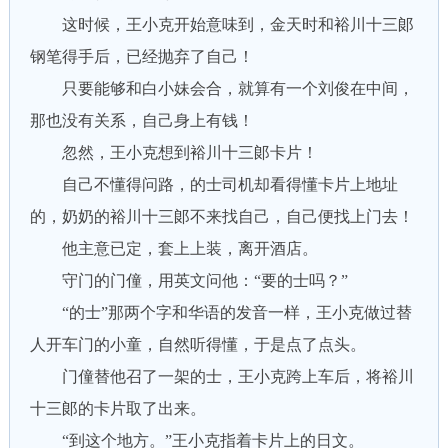
这时候，王小克开始意味到，金天时和裕川十三郞
钢笔得手后，已经抛弃了自己！
只要能够和白小妹会合，就算有一个刘俊在中间，
那也没有关系，自己身上有钱！
忽然，王小克想到裕川十三郞卡片！
自己不懂得问路，的士司机却看得懂卡片上地址
的，奶奶的裕川十三郞不来找自己，自己便找上门去！
他主意已定，套上上装，离开酒店。
守门的门僮，用英文问他：“要的士吗？”
“的士”那两个字和华语的发音一样，王小克做过替
人开车门的小童，自然听得懂，于是点了点头。
门僮替他召了一架的士，王小克跨上车后，将裕川
十三郞的卡片取了出来。
“到这个地方。”王小克指着卡片上的日文。