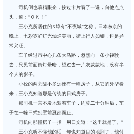
司机倒也眉精眼企，接过卡片看了一遍，向他点点
头，道：“ＯＫ！”
王小克所居住的X埠有“不夜城”之称，日本东京的
晚上，七彩霓虹灯光灿烂美丽，街上行人如鲫，也是异
常兴旺。
车子经过市中心几条大马路，忽然向一条小径驶
去，只见前面街灯晕暗，望过去一片灰蒙蒙地，没有半
个人的影子。
小径的两旁隔不多远便有一幢房子，从它的外型看
来，王小克知道那是传统的日式房子。
那司机一言不发地驾着车子，约莫二十分钟后，车
子在一幢日式别墅前戛然而止。
司机向那幢房子—指，用日文道：“这里就是了。”
王小克听不懂他的话，却也知道目的地到了，他付