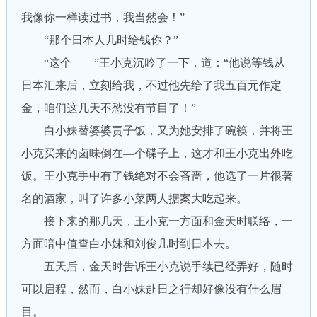
我像你一样读过书，我当然会！”
“那个日本人几时给钱你？”
“这个——”王小克沉吟了一下，道：“他说等钱从
日本汇来后，立刻给我，不过他先给了我五百元作定
金，咱们这几天不愁没有节目了！”
白小妹替婆婆责子饭，又为她安排了碗筷，并将王
小克买来的卤味倒在—个碟子上，这才和王小克出外吃
饭。王小克手中有了钱绝对不会吝啬，他选了一片很著
名的酒家，叫了许多小菜两人据案大吃起来。
接下来的那几天，王小克一方面和金天时联络，一
方面暗中值查白小妹和刘俊几时到日本去。
五天后，金天时吿诉王小克说手续已经弄好，随时
可以启程，然而，白小妹赴日之行却好像没有什么眉
目。