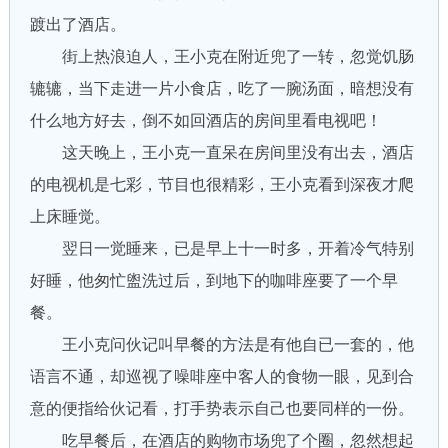
踱出了酒店。
街上热浪迫人，王小克在附近兜了一转，忽觉饥肠
辘辘，当下走进一片小食店，吃了一腕汤面，暗想没有
什么地方好去，倒不如回酒店的房间里看电视吧！
这天晚上，王小克一直呆在房间里没有出去，酒店
的电视机是七彩，节目也很精彩，王小克看到深夜才爬
上床睡觉。
翌日一觉睡来，已是早上十一时多，开着冷气特别
好睡，他匆忙盥洗过后，到地下的咖啡座要了一个早
餐。
王小克问伙记叫早餐的方法是有他自已一套的，他
语言不通，却巡视了噪啡座中客人的食物一眼，见到合
意的便指给伙记看，打手势表示自己也要同样的一份。
吃早餐后，在酒店的购物市场兜了个圈，忽然想起