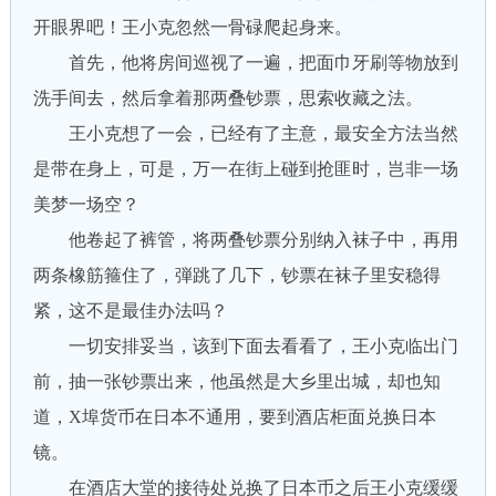
开眼界吧！王小克忽然一骨碌爬起身来。
首先，他将房间巡视了一遍，把面巾牙刷等物放到
洗手间去，然后拿着那两叠钞票，思索收藏之法。
王小克想了一会，已经有了主意，最安全方法当然
是带在身上，可是，万一在街上碰到抢匪时，岂非一场
美梦一场空？
他卷起了裤管，将两叠钞票分别纳入袜子中，再用
两条橡筋箍住了，弾跳了几下，钞票在袜子里安稳得
紧，这不是最佳办法吗？
一切安排妥当，该到下面去看看了，王小克临出门
前，抽一张钞票出来，他虽然是大乡里出城，却也知
道，X埠货币在日本不通用，要到酒店柜面兑换日本
镜。
在酒店大堂的接待处兑换了日本币之后王小克缓缓