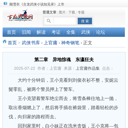
顾雪衣《古龙武侠小说知见录》上市
普通文章
|
图片
|
下载
|
专题
“武侠书库”查缺补漏活动圆满结束
《古龙小说原貌探究》修订版已上市
首页
旧闻
解读
考证
全集
武侠
论坛
首页
>
武侠书库
›
上官庸
›
神奇钢笔
›
正文
第二章 异地惊魂 东瀛狂夫
2025-07-22 作者：上官庸 来源：
上官庸作品集
点击：
大约十分钟后，王小克看到刘俊衣衫不整，安妮云
鬓零乱，被两个警员押上了警车。
王小克望着警车绝尘而去，将雪条棒往地上一抛，
取出香烟燃上了，然后将手插在裤袋里，踏着轻松的步
伐，向归家的路程而去。
回到家里时，白小妹正在洗米贪饭，王小克将—包