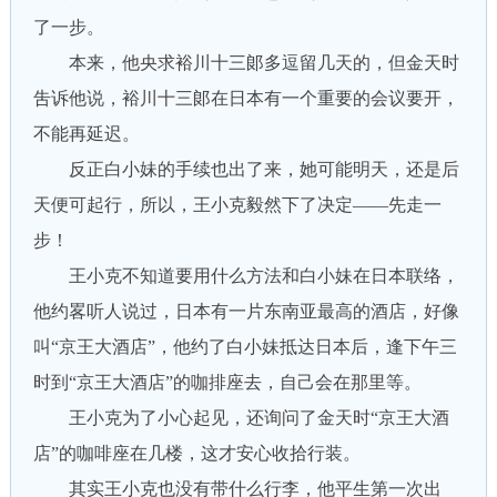
了一步。
本来，他央求裕川十三郞多逗留几天的，但金天时
吿诉他说，裕川十三郞在日本有一个重要的会议要开，
不能再延迟。
反正白小妹的手续也出了来，她可能明天，还是后
天便可起行，所以，王小克毅然下了决定——先走一
步！
王小克不知道要用什么方法和白小妹在日本联络，
他约畧听人说过，日本有一片东南亚最高的酒店，好像
叫“京王大酒店”，他约了白小妹抵达日本后，逢下午三
时到“京王大酒店”的咖排座去，自己会在那里等。
王小克为了小心起见，还询问了金天时“京王大酒
店”的咖啡座在几楼，这才安心收拾行装。
其实王小克也没有带什么行李，他平生第一次出