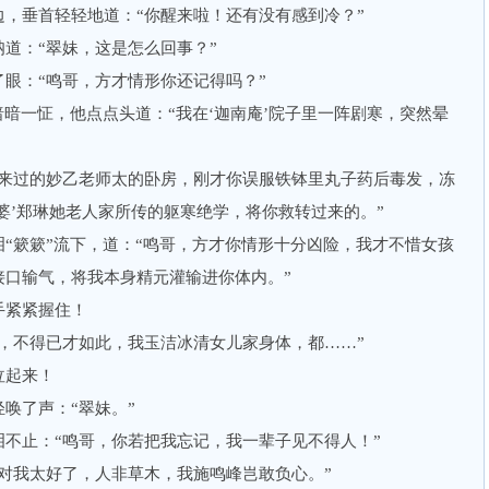
垂首轻轻地道：“你醒来啦！还有没有感到冷？”
：“翠妹，这是怎么回事？”
：“鸣哥，方才情形你还记得吗？”
一怔，他点点头道：“我在‘迦南庵’院子里一阵剧寒，突然晕
过的妙乙老师太的卧房，刚才你误服铁钵里丸子药后毒发，冻
婆’郑琳她老人家所传的躯寒绝学，将你救转过来的。”
簌簌”流下，道：“鸣哥，方才你情形十分凶险，我才不惜女孩
接口输气，将我本身精元灌输进你体内。”
紧紧握住！
不得已才如此，我玉洁冰清女儿家身体，都……”
起来！
了声：“翠妹。”
止：“鸣哥，你若把我忘记，我一辈子见不得人！”
我太好了，人非草木，我施鸣峰岂敢负心。”