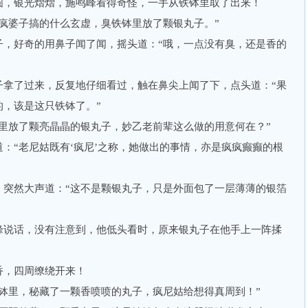
，银光熠熠，施鸣峰看得奇怪，一手从铁钵里取了出来！
婆子搞的什么玄虚，臭铁钵里放了颗银丸子。”
好奇的用鼻子闻了闻，摇头道：“哦，一点没有臭，还是香的
了过来，反复地仔细看过，触在鼻尖上闻了下，点头道：“果
的，该是这只铁钵了。”
放了颗亮晶晶的银丸子，妙乙老前辈这么做的用意何在？”
“老尼姑既有‘疯尼’之称，她做出的事情，亦是疯疯癫癫的根
然大声道：“这不是颗银丸子，只是外面包了一层薄薄的银箔
说话，没有注意到，他低头看时，原来银丸子在他手上一阵揉
，四周缭绕开来！
里，秘藏了一颗香喷喷的丸子，疯尼姑给想得真周到！”