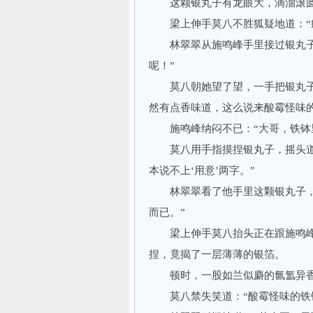
这颗银丸子有龙眼大，滴溜滚圆
梁上伸手莫八不胜狐疑地道：“疯
林翠翠从施鸣峰手里接过银丸子，
呢！”
莫八朝她望了望，一手把银丸子拿
然有点香味道，这么说来酸霉怪味
施鸣峰纳闷不已：“大哥，铁钵里
莫八用手指摸捏银丸子，摇头道：
本说不上‘用意’两字。”
林翠翠看了他手里这颗银丸子，突
而已。”
梁上伸手莫八抬头正在跟施鸣峰
捏，竟揭了一层薄薄的银箔。
顿时，一股如兰似麝的氤氲异香
莫八禁失笑道：“酸霉怪味的铁钵