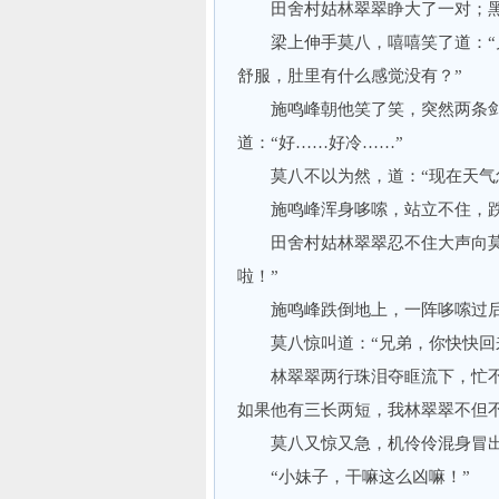
田舍村姑林翠翠睁大了一对；黑
梁上伸手莫八，嘻嘻笑了道：“兄
舒服，肚里有什么感觉没有？”
施鸣峰朝他笑了笑，突然两条剑
道：“好……好冷……”
莫八不以为然，道：“现在天气怎
施鸣峰浑身哆嗦，站立不住，跌
田舍村姑林翠翠忍不住大声向莫八
啦！”
施鸣峰跌倒地上，一阵哆嗦过后
莫八惊叫道：“兄弟，你快快回
林翠翠两行珠泪夺眶流下，忙不迭
如果他有三长两短，我林翠翠不但不
莫八又惊又急，机伶伶混身冒出
“小妹子，干嘛这么凶嘛！”