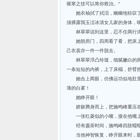
驱寒之技可以将你救治。”
她衣袖拭了拭泪，幽幽地轻叹了口
须裸露我玉洁冰清女儿家的身体，
林翠翠说到这里，忍不住两行清
她朝房门，四周看了看，把床上
己衣裳亦一件一件脱去。
林翠翠浮凸玲珑，细腻嫩白的胴
一条短短的内裤，上了床榻，舒臂
她合上两眼，仿佛运功似地肚里一
薄的白雾！
她睁开眼！
娇躯腾身而上，把施鸣峰重压在
一张红菱似的小嘴，接在他嘴上
经有盏茶时间，施鸣峰四肢蠕蠕
当他神智恢复，睁开眼来时，眼