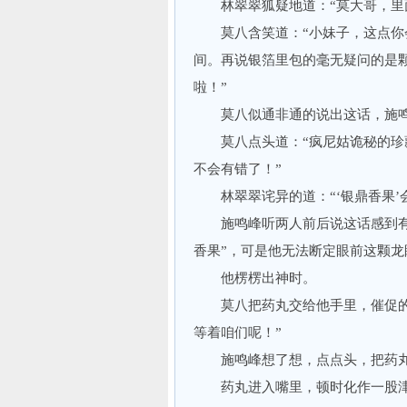
林翠翠狐疑地道：“莫大哥，里面
莫八含笑道：“小妹子，这点你会
间。再说银箔里包的毫无疑问的是
啦！”
莫八似通非通的说出这话，施鸣峰
莫八点头道：“疯尼姑诡秘的珍藏
不会有错了！”
林翠翠诧异的道：“‘银鼎香果’
施鸣峰听两人前后说这话感到有几
香果”，可是他无法断定眼前这颗
他楞楞出神时。
莫八把药丸交给他手里，催促的道
等着咱们呢！”
施鸣峰想了想，点点头，把药丸
药丸进入嘴里，顿时化作一股津