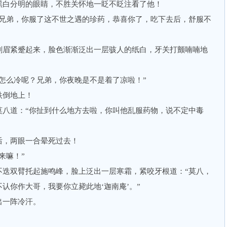
白分明的眼睛，不胜关怀地一眨不眨注看了他！
弟，你服了这不世之遇的珍药，恭喜你了，吃下去后，舒服不
眉紧蹙起来，脸色渐渐泛出一层骇人的纸白，牙关打颤喃喃地
么冷呢？兄弟，你夜晚是不是着了凉啦！”
倒地上！
道：“你扯到什么地方去啦，你叫他乱服药物，说不定中毒
，两眼一合晕死过去！
来嘛！”
双臂托起施鸣峰，脸上泛出一层寒霜，紧咬牙根道：“莫八，
认你作大哥，我要你立毙此地‘迦南庵’。”
一阵冷汗。