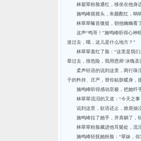
林翟翠粉脸通红，移坐在他身边，
施鸣峰摇摇头，朱颜酡红，呐呐道
林翠翠螓首微挺，朝他幽幽看了眼
这声“鸣哥！”施鸣峰听得心神暗暗
迷过去，哦，这儿是什么地方？”
林翠翠羞红了脸：“这里是我们来
晕过去，很危险，我用恩师‘冰魄圣
柔声轻语的说到这里，两行珠泪“
子的矜持、庄严，替你贴肤暖身，
施鸣峰听得感动至极，把她纤手
林翠翠流泪的又道：“今天之事，
说到这里，欲语还止，掀肩抽泣
施鸣峰拉了她手，并肩躺了，轻唤
林翠翠粉脸藏进他耳鬓处，流泪不
施鸣峰轻抚她粉脸：“翠妹，你对