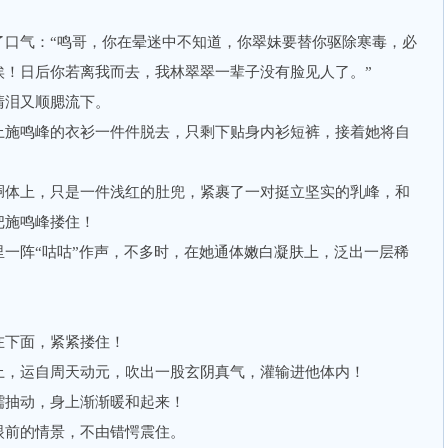
气：“鸣哥，你在晕迷中不知道，你翠妹要替你驱除寒毒，必
唉！日后你若离我而去，我林翠翠一辈子没有脸见人了。”
泪又顺腮流下。
施鸣峰的衣衫一件件脱去，只剩下贴身内衫短裤，接着她将自
体上，只是一件浅红的肚兜，紧裹了一对挺立坚实的乳峰，和
把施鸣峰搂住！
阵“咕咕”作声，不多时，在她通体嫩白凝肤上，泛出一层稀
下面，紧紧搂住！
，运自周天动元，吹出一股玄阴真气，灌输进他体内！
抽动，身上渐渐暖和起来！
前的情景，不由错愕震住。