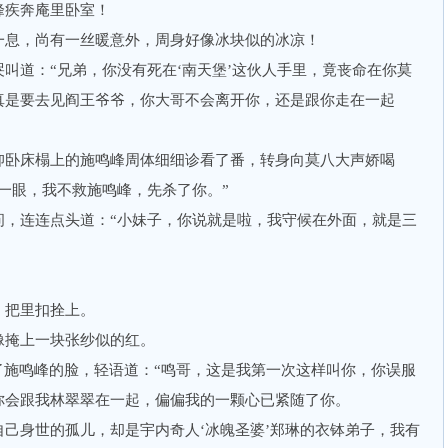
疾奔庵里卧室！
息，尚有一丝暖意外，周身好像冰块似的冰凉！
道：“兄弟，你没有死在‘南天堡’这伙人手里，竟丧命在你莫
真是要去见阎王爷爷，你大哥不会离开你，还是跟你走在一起
卧床榻上的施鸣峰周体细细诊看了番，转身向莫八大声娇喝
一眼，我不救施鸣峰，先杀了你。”
连连点头道：“小妹子，你说就是啦，我守候在外面，就是三
！
把里扣拴上。
掩上一块张纱似的红。
施鸣峰的脸，轻语道：“鸣哥，这是我第一次这样叫你，你误服
你会跟我林翠翠在一起，偏偏我的一颗心已紧随了你。
身世的孤儿，却是宇内奇人‘冰魄圣婆’郑琳的衣钵弟子，我有