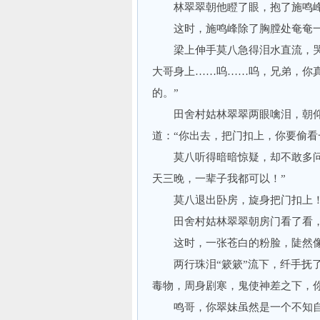
林翠翠朝他瞪了眼，抱了施鸣峰
这时，施鸣峰除了胸膛处奄奄一
梁上伸手莫八急得泪水直流，哭叫
大哥身上……呜……呜，兄弟，你
的。”
田舍村姑林翠翠两眼噙泪，朝仰
道：“你出去，把门扣上，你要偷看
莫八听得暗暗惊疑，却不敢多问，
天三晚，一辈子我都可以！”
莫八退出卧房，旋身把门扣上
田舍村姑林翠翠朝房门看了看，
这时，一张苍白的粉脸，陡然像
两行珠泪“簌簌”流下，纤手抚了
毒物，周身剧寒，鬼使神差之下，
鸣哥，你翠妹虽然是一个不知自己