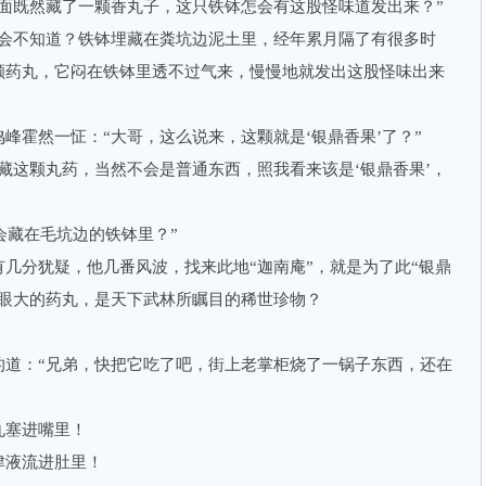
既然藏了一颗香丸子，这只铁钵怎会有这股怪味道发出来？”
不知道？铁钵埋藏在粪坑边泥土里，经年累月隔了有很多时
颗药丸，它闷在铁钵里透不过气来，慢慢地就发出这股怪味出来
霍然一怔：“大哥，这么说来，这颗就是‘银鼎香果’了？”
这颗丸药，当然不会是普通东西，照我看来该是‘银鼎香果’，
会藏在毛坑边的铁钵里？”
分犹疑，他几番风波，找来此地“迦南庵”，就是为了此“银鼎
龙眼大的药丸，是天下武林所瞩目的稀世珍物？
：“兄弟，快把它吃了吧，街上老掌柜烧了一锅子东西，还在
塞进嘴里！
液流进肚里！