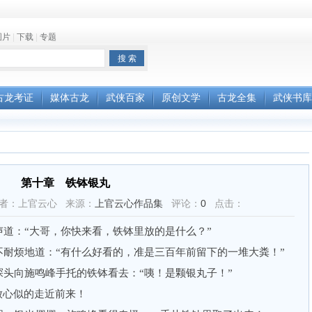
图片
|
下载
|
专题
古龙考证
媒体古龙
武侠百家
原创文学
古龙全集
武侠书库
第十章 铁钵银丸
:45 作者：上官云心 来源：
上官云心作品集
评论：
0
点击：
：“大哥，你快来看，铁钵里放的是什么？”
烦地道：“有什么好看的，准是三百年前留下的一堆大粪！”
向施鸣峰手托的铁钵看去：“咦！是颗银丸子！”
心似的走近前来！