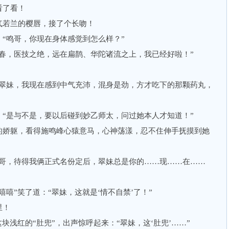
了看！
若兰的樱唇，接了个长吻！
鸣哥，你现在身体感觉到怎么样？”
，医技之绝，远在扁鹊、华陀诸流之上，我已经好啦！”
妹，我现在感到中气充沛，混身是劲，方才吃下的那颗药丸，
是与不是，要以后碰到妙乙师太，问过她本人才知道！”
娇躯，看得施鸣峰心猿意马，心神荡漾，忍不住伸手抚摸到她
，待得我俩正式名份定后，翠妹总是你的……现……在……
”笑了道：“翠妹，这就是‘情不自禁’了！”
里！
浅红的“肚兜”，出声惊呼起来：“翠妹，这‘肚兜’……”