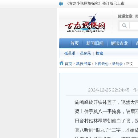
顾雪衣《古龙武侠小说知见录》上市
“武侠书库”查缺补漏活动圆满结束
普通文章
|
《古龙小说原貌探究》修订版已上市
首页
新闻旧闻
解读古龙
孤星泪
|
圣剑录
|
搜索
首页
>
武侠书库
›
上官云心
›
圣剑录
›
正文
2024-12-25 22:24
施鸣峰旋开铁钵盖子，诧然大声道
梁上伸手莫八一手掩鼻，皱眉不耐
田舍村姑林翠翠朝他白了眼，探头
莫八听到“银丸子”三字，才始放