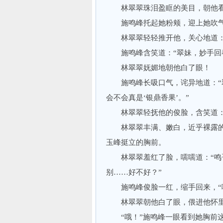
林翠翠珠泪盈眶的美目，朝他看
施鸣峰托起她粉颊，迎上她吹气
林翠翠轻轻推开他，关心地道：“
施鸣峰含笑道：“翠妹，妙手回春
林翠翠妩媚地朝他白了眼！
施鸣峰长吸口气，诧异地道：“翠
会不会真是‘银鼎香果’。”
林翠翠轻抚他的俊脸，含笑道：“
林翠翠丰满、嫩白，近乎裸露的
玉峰挺立的胸前。
林翠翠羞红了脸，嚅嚅道：“鸣哥
别……好不好？”
施鸣峰俊脸一红，缩手回来，“嘻嘻
林翠翠朝他白了眼，偎进他怀
“哦！”施鸣峰一眼看到她胸前这块