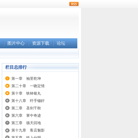
rss
图片中心
资源下载
论坛
栏目总排行
第一章 袖里乾坤
第二十章 一吻定情
第十章 铁钵银丸
第十八章 纤手锄奸
第二章 圣剑千秋
第六章 掌中奇迹
第三章 循天回地
第十九章 客店魅影
第五章 纸上分明